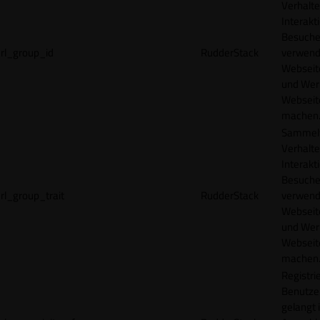
Verhalte
Interakt
Besucher
rl_group_id
RudderStack
verwend
Webseit
und Wer
Webseite
machen
Sammelt
Verhalte
Interakt
Besucher
rl_group_trait
RudderStack
verwend
Webseit
und Wer
Webseite
machen
Registrie
Benutze
gelangt 