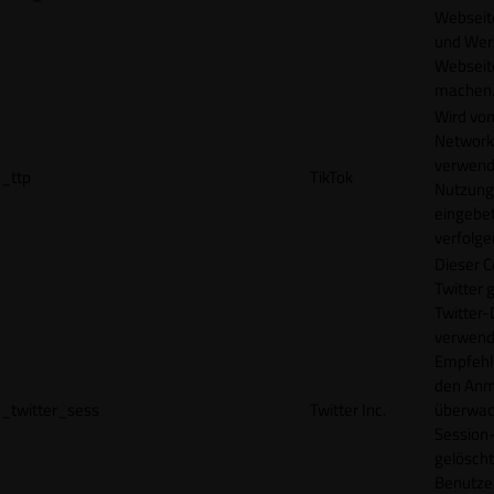
Webseit
und Wer
Webseite
machen
Wird vom
Network
verwend
_ttp
TikTok
Nutzung
eingebet
verfolge
Dieser C
Twitter 
Twitter-
verwend
Empfehl
den Anm
_twitter_sess
Twitter Inc.
überwach
Session-
gelöscht
Benutze