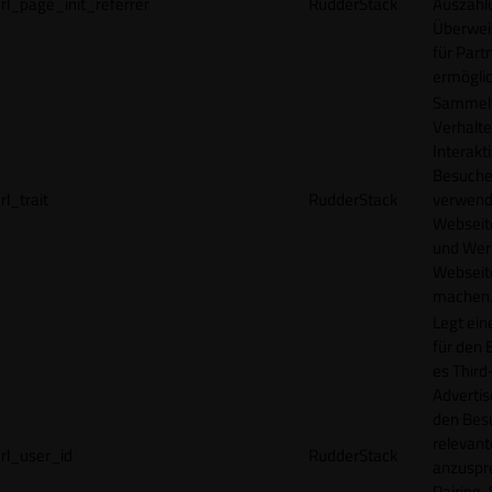
rl_page_init_referrer
RudderStack
Auszahl
Überwei
für Part
ermögli
Sammelt
Verhalte
Interakt
Besucher
rl_trait
RudderStack
verwend
Webseit
und Wer
Webseite
machen
Legt ein
für den 
es Third
Advertis
den Bes
relevan
rl_user_id
RudderStack
anzuspr
Pairing-