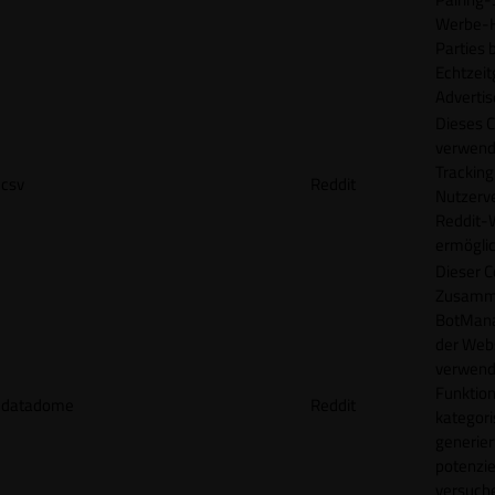
Werbe-H
Parties b
Echtzeit
Advertis
Dieses C
verwend
Tracking
csv
Reddit
Nutzerv
Reddit-
ermögli
Dieser C
Zusamme
BotMana
der Webs
verwend
Funktion
datadome
Reddit
kategori
generier
potenziel
versuche