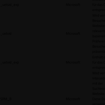
_uetsid_exp
Microsoft
für das 
entspre
Wird ve
Besuche
Websites
relevan
_uetvid
Microsoft
basieren
Präfere
Besuche
präsenti
Enthält 
_uetvid_exp
Microsoft
für das 
entspre
Wird ve
Interakt
mit der
Suchleis
Website 
SRM_B
Microsoft
Diese D
verwend