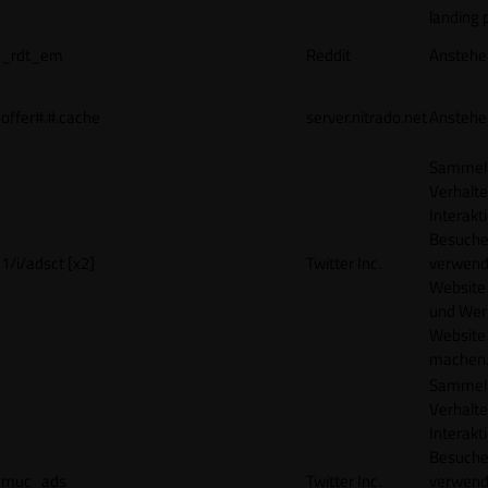
landing 
_rdt_em
Reddit
Anstehe
offer#.#.cache
server.nitrado.net
Anstehe
Sammelt
Verhalte
Interakt
Besucher
1/i/adsct [x2]
Twitter Inc.
verwend
Website
und Wer
Website 
machen
Sammelt
Verhalte
Interakt
Besucher
muc_ads
Twitter Inc.
verwend