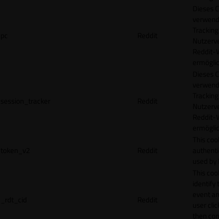
Dieses C
verwend
Tracking
pc
Reddit
Nutzerv
Reddit-
ermögli
Dieses C
verwend
Tracking
session_tracker
Reddit
Nutzerv
Reddit-
ermögli
This coo
token_v2
Reddit
authenti
used by 
This coo
identify
event an
_rdt_cid
Reddit
user cli
then con