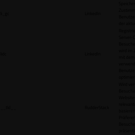
Speicher
Zustimm
li_gc
LinkedIn
Benutzer
der akt
Registri
Server-C
Besucher
wird im
lidc
LinkedIn
mit dem
verwend
Benutze
optimier
Wird ve
Besuche
Websites
relevan
__tld__
RudderStack
basieren
Präfere
Besuche
präsenti