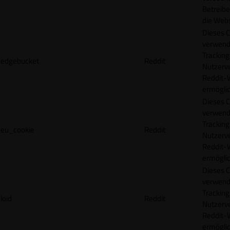
Betreibe
die Webs
Dieses C
verwend
Tracking
edgebucket
Reddit
Nutzerv
Reddit-
ermögli
Dieses C
verwend
Tracking
eu_cookie
Reddit
Nutzerv
Reddit-
ermögli
Dieses C
verwend
Tracking
loid
Reddit
Nutzerv
Reddit-
ermögli