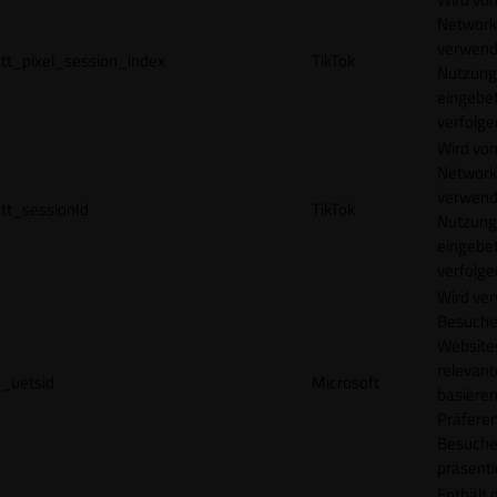
Network
verwend
tt_pixel_session_index
TikTok
Nutzung
eingebet
verfolge
Wird vom
Network
verwend
tt_sessionId
TikTok
Nutzung
eingebet
verfolge
Wird ve
Besuche
Websites
relevan
_uetsid
Microsoft
basieren
Präfere
Besuche
präsenti
Enthält 