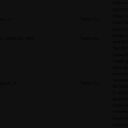
Präfere
speicher
Dieser C
eu_cn
Twitter Inc.
Daten fü
Dieser C
Google 
G_ENABLED_IDPS
Twitter Inc.
wird für
Sign On
Dieser C
Twitter 
dazu, de
einer ei
Nummer z
guest_id
Twitter Inc.
die Twit
Er wird 2
gespeich
Cookie w
verwalte
Dieser C
aufgrund