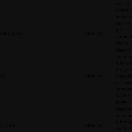
schließt
wird von
verwalte
Dieser C
ein
auth_token
Twitter Inc.
Authenti
für die 
Dieser C
Twitter 
aufgrund
Integrat
ct0
Twitter Inc.
Freigabe
die sozi
verwend
wird 6 S
gespeich
Dieser C
verwend
Informat
d_prefs
Twitter Inc.
Twitter-