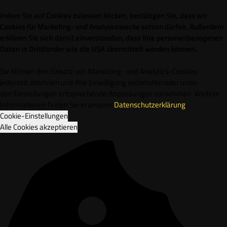
Indem Sie auf Cookies zulassen klicken, bestätigen Sie, dass wir
Cookies für Marketing- und Analysezwecke setzen dürfen. Außerdem
erklären Sie sich damit einverstanden, dass Ihre personenbezogenen
Daten in Drittländer wie die USA übermittelt werden können.
Sie können den Einsatz von Marketing- und Analytics-Cookies
jederzeit ablehnen und Ihre Einwilligung widerrufen oder unter
den Einstellungen entsprechende Anpassungen vornehmen. Weitere
Informationen finden Sie in unserer
Datenschutzerklärung
.
Cookie-Einstellungen
Alle Cookies akzeptieren