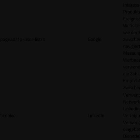
Interes
Produkt
Ereigni
Websites
wie der
pagead/1p-user-list/#
Google
zwische
navigiert
Messun
Werbea
verwende
die Zahl
Empfehl
zwische
Verwend
Network
LinkedIn 
bcookie
LinkedIn
Verfolgu
Verwend
eingebe
Dienstle