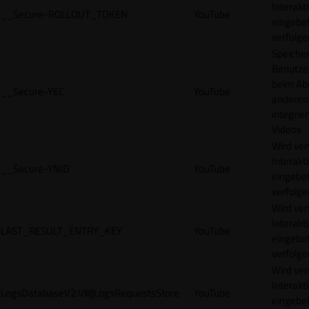
Interakt
__Secure-ROLLOUT_TOKEN
YouTube
eingebet
verfolge
Speicher
Benutze
beim Abr
__Secure-YEC
YouTube
anderen
integrie
Videos
Wird ve
Interakt
__Secure-YNID
YouTube
eingebet
verfolge
Wird ve
Interakt
LAST_RESULT_ENTRY_KEY
YouTube
eingebet
verfolge
Wird ve
Interakt
LogsDatabaseV2:V#||LogsRequestsStore
YouTube
eingebet