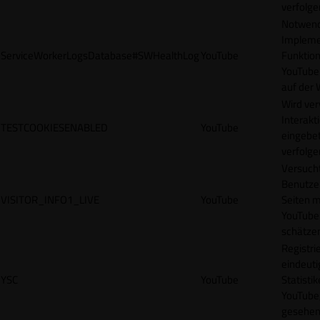
verfolge
Notwendi
Impleme
ServiceWorkerLogsDatabase#SWHealthLog
YouTube
Funktion
YouTube
auf der 
Wird ve
Interakt
TESTCOOKIESENABLED
YouTube
eingebet
verfolge
Versucht
Benutze
VISITOR_INFO1_LIVE
YouTube
Seiten m
YouTube
schätze
Registrie
eindeuti
YSC
YouTube
Statisti
YouTube,
gesehen 