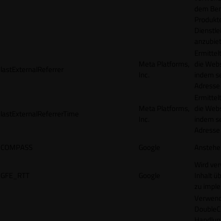
dem Ben
Produkt
Dienstle
anzubiet
Ermittel
Meta Platforms,
die Webs
lastExternalReferrer
Inc.
indem se
Adresse r
Ermittel
Meta Platforms,
die Webs
lastExternalReferrerTime
Inc.
indem se
Adresse r
COMPASS
Google
Anstehe
Wird ve
GFE_RTT
Google
Inhalt ü
zu impl
Verwend
DoubleCl
Handlun