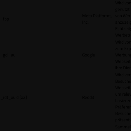
Wird vo
genutzt,
Meta Platforms,
von Wer
_fbp
Inc.
anzuzeig
Echtzeit
Werbetr
Wird vo
zum Exp
_gcl_au
Google
Werbung
Webseit
ihre Die
Wird ve
Besuche
Webseite
um rele
_rdt_uuid [x2]
Reddit
basieren
Präfere
Besuche
präsenti
Sammelt