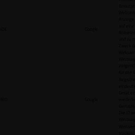
Benutzer
Webseit
Anzeige
auf eine
IDE
Google
Anbieter
und zu 
Zweck d
Wirksamk
Werbung
zielgeri
für den 
Registrie
eindeuti
Gerät ei
NID
Google
wiederk
Benutzers
Die ID wi
Werbung
Wird ve
tracken,