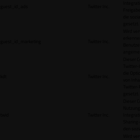
Integrat
guest_id_ads
Twitter Inc.
Freigabe
die sozi
gesetzt.
Wird ve
erkennen
guest_id_marketing
Twitter Inc.
Benutzer
angemeld
Dieser C
Twitter-
die Opti
kdt
Twitter Inc.
von Inha
Twitter-
gesetzt.
Dieser C
Nutzung 
twid
Twitter Inc.
Integrat
Sharing-
den sozi
Wird ve