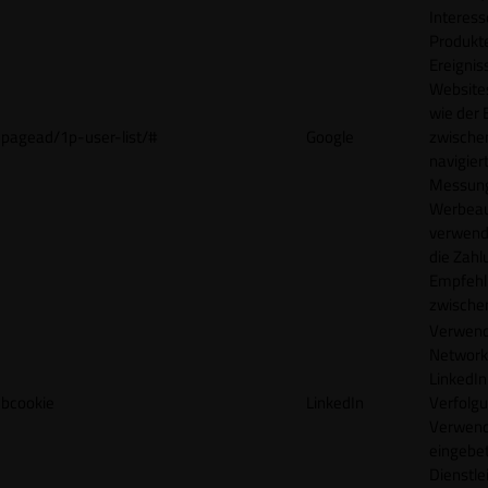
Interes
Produkt
Ereigni
Websites
wie der
pagead/1p-user-list/#
Google
zwische
navigiert
Messun
Werbea
verwende
die Zahl
Empfehl
zwische
Verwend
Network
LinkedIn 
bcookie
LinkedIn
Verfolgu
Verwend
eingebe
Dienstle