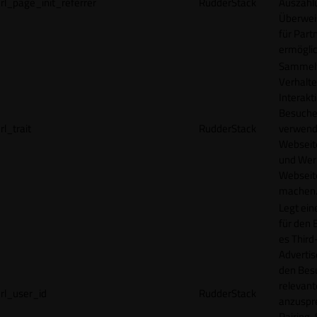
rl_page_init_referrer
RudderStack
Auszahl
Überwei
für Part
ermögli
Sammelt
Verhalte
Interakt
Besucher
rl_trait
RudderStack
verwend
Webseit
und Wer
Webseite
machen
Legt ein
für den 
es Third
Advertis
den Bes
relevan
rl_user_id
RudderStack
anzuspr
Pairing-