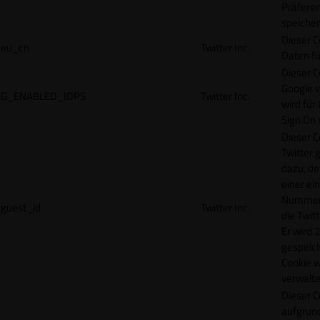
Präfere
speicher
Dieser C
eu_cn
Twitter Inc.
Daten fü
Dieser C
Google 
G_ENABLED_IDPS
Twitter Inc.
wird für
Sign On
Dieser C
Twitter 
dazu, de
einer ei
Nummer z
guest_id
Twitter Inc.
die Twit
Er wird 2
gespeich
Cookie w
verwalte
Dieser C
aufgrund