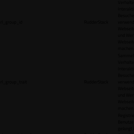
Verhalte
Interakt
Besucher
rl_group_id
RudderStack
verwend
Webseit
und Wer
Webseite
machen
Sammelt
Verhalte
Interakt
Besucher
rl_group_trait
RudderStack
verwend
Webseit
und Wer
Webseite
machen
Registrie
Benutze
gelangt 