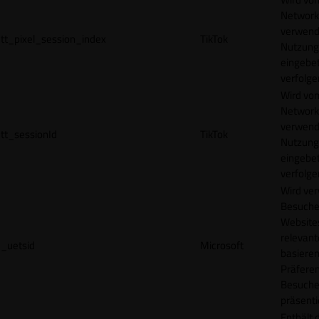
Network
verwend
tt_pixel_session_index
TikTok
Nutzung
eingebet
verfolge
Wird vom
Network
verwend
tt_sessionId
TikTok
Nutzung
eingebet
verfolge
Wird ve
Besuche
Websites
relevan
_uetsid
Microsoft
basieren
Präfere
Besuche
präsenti
Enthält 