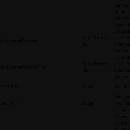
dem Ben
Produkt
Dienstle
anzubiet
Ermittel
Meta Platforms,
die Webs
lastExternalReferrer
Inc.
indem se
Adresse r
Ermittel
Meta Platforms,
die Webs
lastExternalReferrerTime
Inc.
indem se
Adresse r
COMPASS
Google
Anstehe
Wird ve
GFE_RTT
Google
Inhalt ü
zu impl
Verwend
DoubleCl
Handlun