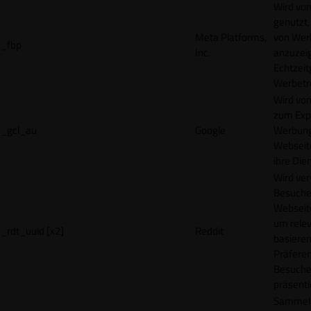
Wird vo
genutzt,
Meta Platforms,
von Wer
_fbp
Inc.
anzuzeig
Echtzeit
Werbetr
Wird vo
zum Exp
_gcl_au
Google
Werbung
Webseit
ihre Die
Wird ve
Besuche
Webseite
um rele
_rdt_uuid [x2]
Reddit
basieren
Präfere
Besuche
präsenti
Sammelt