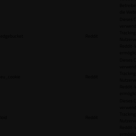
Betreibe
die Webs
Dieses C
verwend
Tracking
edgebucket
Reddit
Nutzerv
Reddit-
ermögli
Dieses C
verwend
Tracking
eu_cookie
Reddit
Nutzerv
Reddit-
ermögli
Dieses C
verwend
Tracking
loid
Reddit
Nutzerv
Reddit-
ermögli