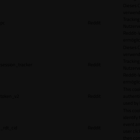
Dieses C
verwend
Tracking
pc
Reddit
Nutzerv
Reddit-
ermögli
Dieses C
verwend
Tracking
session_tracker
Reddit
Nutzerv
Reddit-
ermögli
This coo
token_v2
Reddit
authenti
used by 
This coo
identify
event an
_rdt_cid
Reddit
user cli
then con