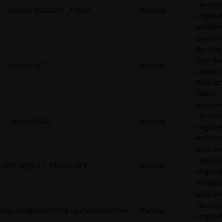
Interakt
__Secure-ROLLOUT_TOKEN
YouTube
eingebet
verfolge
Speicher
Benutze
beim Abr
__Secure-YEC
YouTube
anderen
integrie
Videos
Wird ve
Interakt
__Secure-YNID
YouTube
eingebet
verfolge
Wird ve
Interakt
LAST_RESULT_ENTRY_KEY
YouTube
eingebet
verfolge
Wird ve
Interakt
LogsDatabaseV2:V#||LogsRequestsStore
YouTube
eingebet