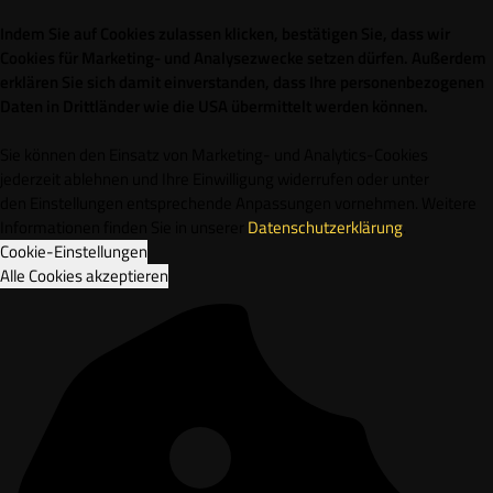
Indem Sie auf Cookies zulassen klicken, bestätigen Sie, dass wir
Cookies für Marketing- und Analysezwecke setzen dürfen. Außerdem
erklären Sie sich damit einverstanden, dass Ihre personenbezogenen
Daten in Drittländer wie die USA übermittelt werden können.
Sie können den Einsatz von Marketing- und Analytics-Cookies
jederzeit ablehnen und Ihre Einwilligung widerrufen oder unter
den Einstellungen entsprechende Anpassungen vornehmen. Weitere
Informationen finden Sie in unserer
Datenschutzerklärung
.
Cookie-Einstellungen
Alle Cookies akzeptieren