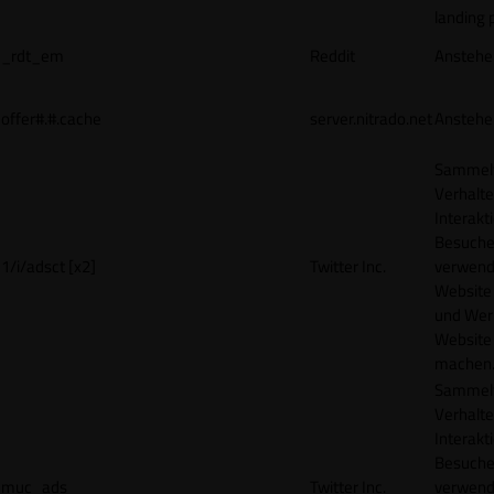
landing 
_rdt_em
Reddit
Anstehe
offer#.#.cache
server.nitrado.net
Anstehe
Sammelt
Verhalte
Interakt
Besucher
1/i/adsct [x2]
Twitter Inc.
verwend
Website
und Wer
Website 
machen
Sammelt
Verhalte
Interakt
Besucher
muc_ads
Twitter Inc.
verwend