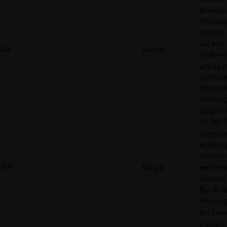
Benutzer
Webseit
Anzeige
auf eine
IDE
Google
Anbieter
und zu 
Zweck d
Wirksamk
Werbung
zielgeri
für den 
Registrie
eindeuti
Gerät ei
NID
Google
wiederk
Benutzers
Die ID wi
Werbung
Wird ve
tracken,