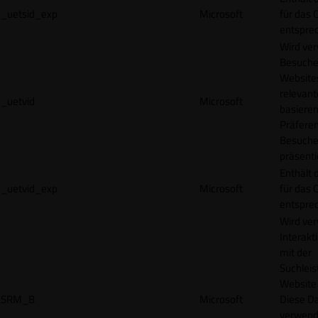
_uetsid_exp
Microsoft
für das 
entspre
Wird ve
Besuche
Websites
relevan
_uetvid
Microsoft
basieren
Präfere
Besuche
präsenti
Enthält 
_uetvid_exp
Microsoft
für das 
entspre
Wird ve
Interakt
mit der
Suchleis
Website 
SRM_B
Microsoft
Diese D
verwend