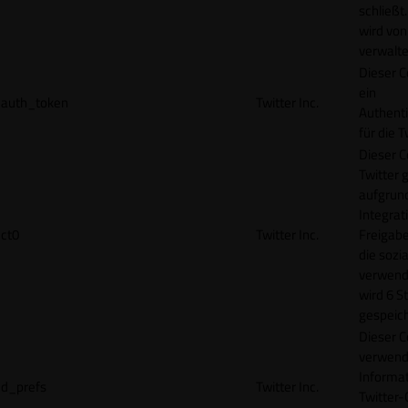
schließt
wird von
verwalte
Dieser C
ein
auth_token
Twitter Inc.
Authenti
für die 
Dieser C
Twitter 
aufgrund
Integrat
ct0
Twitter Inc.
Freigabe
die sozi
verwend
wird 6 S
gespeich
Dieser C
verwend
Informat
d_prefs
Twitter Inc.
Twitter-