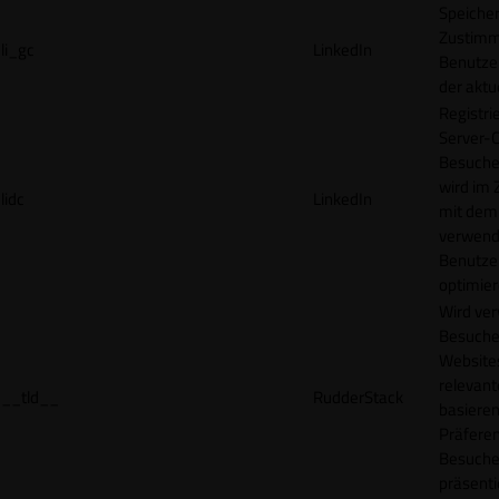
Speicher
Zustimm
li_gc
LinkedIn
Benutzer
der akt
Registri
Server-C
Besucher
wird im
lidc
LinkedIn
mit dem
verwend
Benutze
optimier
Wird ve
Besuche
Websites
relevan
__tld__
RudderStack
basieren
Präfere
Besuche
präsenti