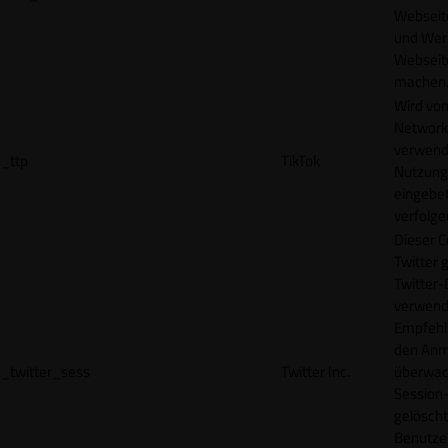
Webseit
und Wer
Webseite
machen
Wird vom
Network
verwend
_ttp
TikTok
Nutzung
eingebet
verfolge
Dieser C
Twitter 
Twitter-
verwend
Empfehl
den Anm
_twitter_sess
Twitter Inc.
überwach
Session-
gelöscht
Benutze