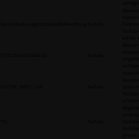
verfolge
Notwendi
Impleme
ServiceWorkerLogsDatabase#SWHealthLog
YouTube
Funktion
YouTube
auf der 
Wird ve
Interakt
TESTCOOKIESENABLED
YouTube
eingebet
verfolge
Versucht
Benutze
VISITOR_INFO1_LIVE
YouTube
Seiten m
YouTube
schätze
Registrie
eindeuti
YSC
YouTube
Statisti
YouTube,
gesehen 