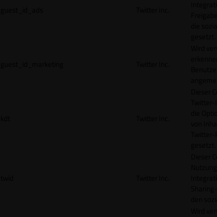
Integrat
guest_id_ads
Twitter Inc.
Freigabe
die sozi
gesetzt.
Wird ve
erkennen
guest_id_marketing
Twitter Inc.
Benutzer
angemeld
Dieser C
Twitter-
die Opti
kdt
Twitter Inc.
von Inha
Twitter-
gesetzt.
Dieser C
Nutzung 
twid
Twitter Inc.
Integrat
Sharing-
den sozi
Wird ve