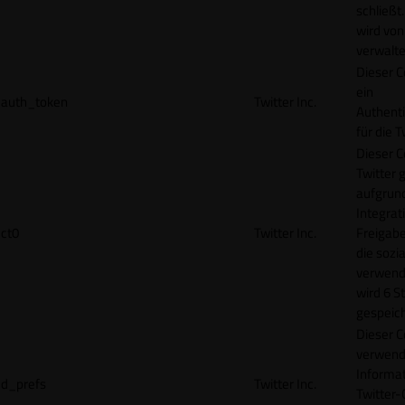
schließt
wird von
verwalte
Dieser C
ein
auth_token
Twitter Inc.
Authenti
für die 
Dieser C
Twitter 
aufgrund
Integrat
ct0
Twitter Inc.
Freigabe
die sozi
verwend
wird 6 S
gespeich
Dieser C
verwend
Informat
d_prefs
Twitter Inc.
Twitter-