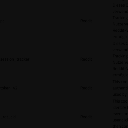
Dieses C
verwend
Tracking
pc
Reddit
Nutzerv
Reddit-
ermögli
Dieses C
verwend
Tracking
session_tracker
Reddit
Nutzerv
Reddit-
ermögli
This coo
token_v2
Reddit
authenti
used by 
This coo
identify
event an
_rdt_cid
Reddit
user cli
then con