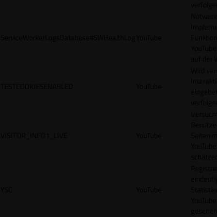
verfolge
Notwendi
Impleme
ServiceWorkerLogsDatabase#SWHealthLog
YouTube
Funktion
YouTube
auf der 
Wird ve
Interakt
TESTCOOKIESENABLED
YouTube
eingebet
verfolge
Versucht
Benutze
VISITOR_INFO1_LIVE
YouTube
Seiten m
YouTube
schätze
Registrie
eindeuti
YSC
YouTube
Statisti
YouTube,
gesehen 