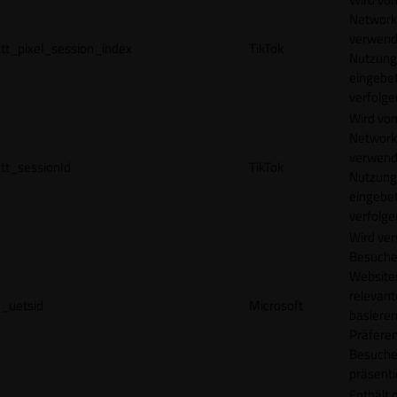
Network
verwend
tt_pixel_session_index
TikTok
Nutzung
eingebet
verfolge
Wird vom
Network
verwend
tt_sessionId
TikTok
Nutzung
eingebet
verfolge
Wird ve
Besuche
Websites
relevan
_uetsid
Microsoft
basieren
Präfere
Besuche
präsenti
Enthält 