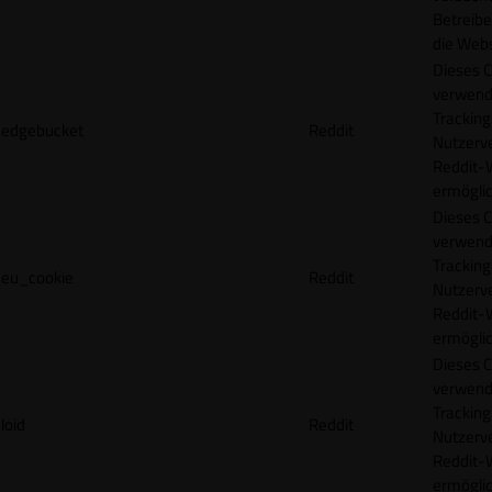
Betreibe
die Webs
Dieses C
verwend
Tracking
edgebucket
Reddit
Nutzerv
Reddit-
ermögli
Dieses C
verwend
Tracking
eu_cookie
Reddit
Nutzerv
Reddit-
ermögli
Dieses C
verwend
Tracking
loid
Reddit
Nutzerv
Reddit-
ermögli