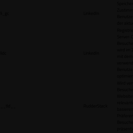
Speicher
Zustimm
li_gc
LinkedIn
Benutzer
der akt
Registri
Server-C
Besucher
wird im
lidc
LinkedIn
mit dem
verwend
Benutze
optimier
Wird ve
Besuche
Websites
relevan
__tld__
RudderStack
basieren
Präfere
Besuche
präsenti