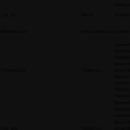
landing 
_rdt_em
Reddit
Anstehe
offer#.#.cache
server.nitrado.net
Anstehe
Sammelt
Verhalte
Interakt
Besucher
1/i/adsct [x2]
Twitter Inc.
verwend
Website
und Wer
Website 
machen
Sammelt
Verhalte
Interakt
Besucher
muc_ads
Twitter Inc.
verwend