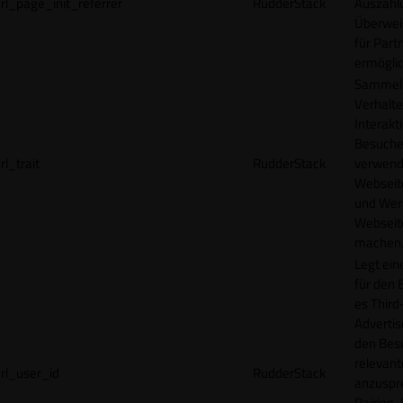
rl_page_init_referrer
RudderStack
Auszahl
Überwei
für Part
ermögli
Sammelt
Verhalte
Interakt
Besucher
rl_trait
RudderStack
verwend
Webseit
und Wer
Webseite
machen
Legt ein
für den 
es Third
Advertis
den Bes
relevan
rl_user_id
RudderStack
anzuspr
Pairing-