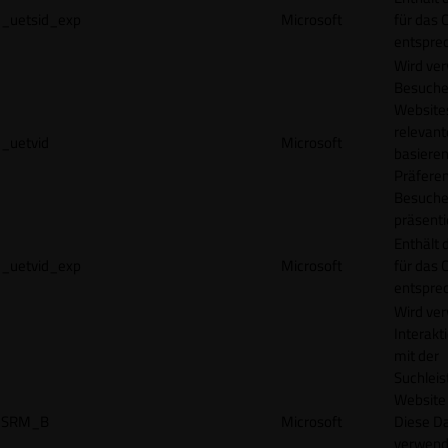
_uetsid_exp
Microsoft
für das 
entspre
Wird ve
Besuche
Websites
relevan
_uetvid
Microsoft
basieren
Präfere
Besuche
präsenti
Enthält 
_uetvid_exp
Microsoft
für das 
entspre
Wird ve
Interakt
mit der
Suchleis
Website 
SRM_B
Microsoft
Diese D
verwend