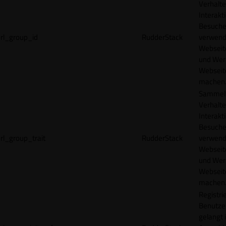
Verhalte
Interakt
Besucher
rl_group_id
RudderStack
verwend
Webseit
und Wer
Webseite
machen
Sammelt
Verhalte
Interakt
Besucher
rl_group_trait
RudderStack
verwend
Webseit
und Wer
Webseite
machen
Registrie
Benutze
gelangt 