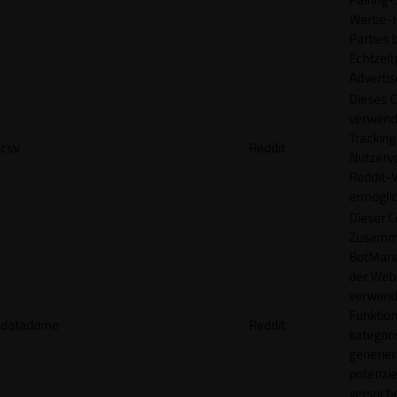
Werbe-H
Parties b
Echtzeit
Advertis
Dieses C
verwend
Tracking
csv
Reddit
Nutzerv
Reddit-
ermögli
Dieser C
Zusamme
BotMana
der Webs
verwend
Funktion
datadome
Reddit
kategori
generier
potenziel
versuche