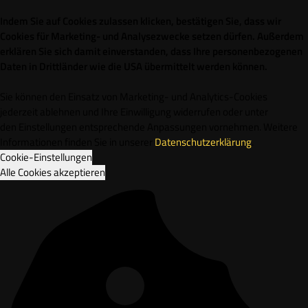
Indem Sie auf Cookies zulassen klicken, bestätigen Sie, dass wir
Cookies für Marketing- und Analysezwecke setzen dürfen. Außerdem
erklären Sie sich damit einverstanden, dass Ihre personenbezogenen
Daten in Drittländer wie die USA übermittelt werden können.
Sie können den Einsatz von Marketing- und Analytics-Cookies
jederzeit ablehnen und Ihre Einwilligung widerrufen oder unter
den Einstellungen entsprechende Anpassungen vornehmen. Weitere
Informationen finden Sie in unserer
Datenschutzerklärung
.
Cookie-Einstellungen
Alle Cookies akzeptieren