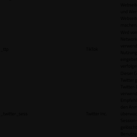
Webseit
und Wer
Webseite
machen
Wird vom
Network
verwend
_ttp
TikTok
Nutzung
eingebet
verfolge
Dieser C
Twitter 
Twitter-
verwend
Empfehl
den Anm
_twitter_sess
Twitter Inc.
überwach
Session-
gelöscht
Benutze