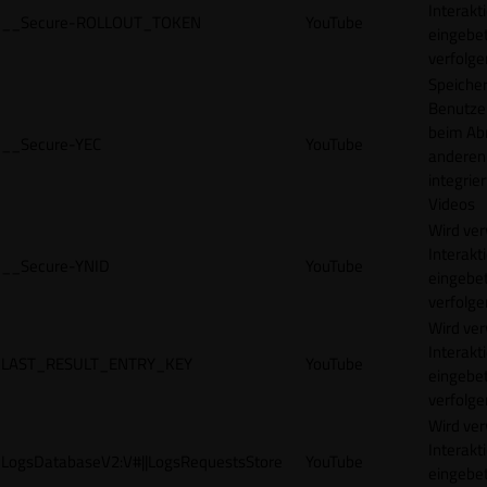
Interakt
__Secure-ROLLOUT_TOKEN
YouTube
eingebet
verfolge
Speicher
Benutze
beim Abr
__Secure-YEC
YouTube
anderen
integrie
Videos
Wird ve
Interakt
__Secure-YNID
YouTube
eingebet
verfolge
Wird ve
Interakt
LAST_RESULT_ENTRY_KEY
YouTube
eingebet
verfolge
Wird ve
Interakt
LogsDatabaseV2:V#||LogsRequestsStore
YouTube
eingebet