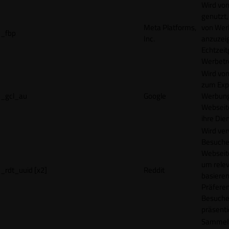
Wird vo
genutzt,
Meta Platforms,
von Wer
_fbp
Inc.
anzuzeig
Echtzeit
Werbetr
Wird vo
zum Exp
_gcl_au
Google
Werbung
Webseit
ihre Die
Wird ve
Besuche
Webseite
um rele
_rdt_uuid [x2]
Reddit
basieren
Präfere
Besuche
präsenti
Sammelt