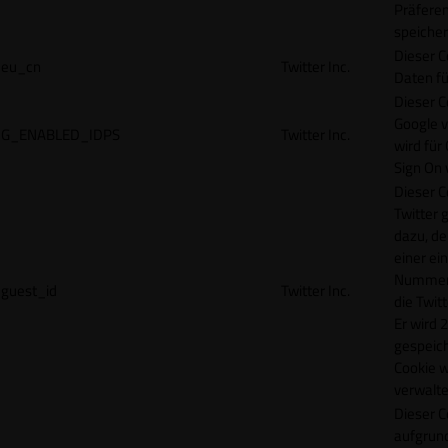
Präfere
speicher
Dieser C
eu_cn
Twitter Inc.
Daten fü
Dieser C
Google 
G_ENABLED_IDPS
Twitter Inc.
wird für
Sign On
Dieser C
Twitter 
dazu, de
einer ei
Nummer z
guest_id
Twitter Inc.
die Twit
Er wird 2
gespeich
Cookie w
verwalte
Dieser C
aufgrund