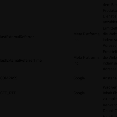
dem Ben
Produkt
Dienstle
anzubiet
Ermittel
Meta Platforms,
die Webs
lastExternalReferrer
Inc.
indem se
Adresse r
Ermittel
Meta Platforms,
die Webs
lastExternalReferrerTime
Inc.
indem se
Adresse r
COMPASS
Google
Anstehe
Wird ve
GFE_RTT
Google
Inhalt ü
zu impl
Verwend
DoubleCl
Handlun