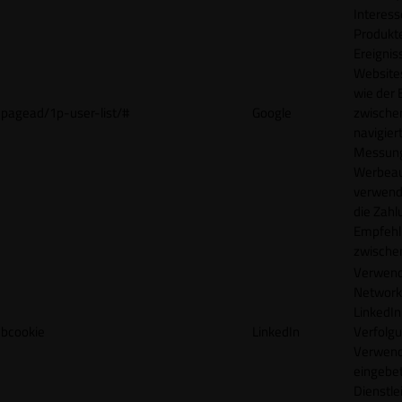
Interes
Produkt
Ereigni
Websites
wie der
pagead/1p-user-list/#
Google
zwische
navigiert
Messun
Werbea
verwende
die Zahl
Empfehl
zwische
Verwend
Network
LinkedIn 
bcookie
LinkedIn
Verfolgu
Verwend
eingebe
Dienstle