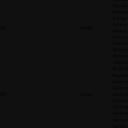
Benutzer
Webseit
Anzeige
auf eine
IDE
Google
Anbieter
und zu 
Zweck d
Wirksamk
Werbung
zielgeri
für den 
Registrie
eindeuti
Gerät ei
NID
Google
wiederk
Benutzers
Die ID wi
Werbung
Wird ve
tracken,