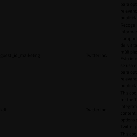
para opt
relevanc
publicid
Recoge
informac
comport
del visit
múltiple
guest_id_marketing
Twitter Inc.
Esta inf
se usa e
para opt
relevanc
publicid
This cook
for the T
integrat
kdt
Twitter Inc.
content 
options 
Twitter 
This coo