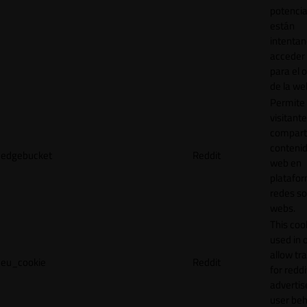
potencia
están
intenta
acceder 
para el 
de la we
Permite 
visitante
compart
contenid
edgebucket
Reddit
web en
platafo
redes so
webs.
This cook
used in 
allow tr
eu_cookie
Reddit
for reddi
adverti
user beh