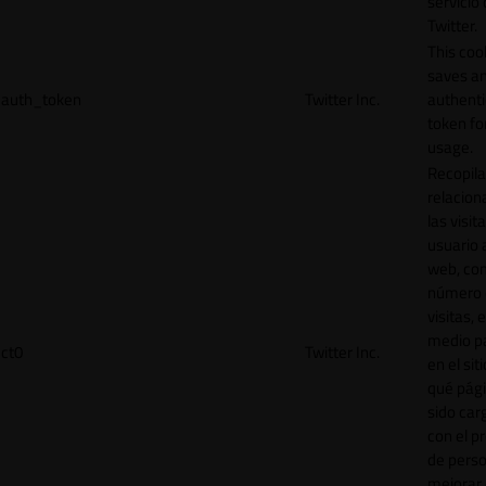
servicio
Twitter.
This coo
saves a
auth_token
Twitter Inc.
authenti
token for
usage.
Recopila
relacion
las visit
usuario a
web, co
número 
visitas, 
medio p
ct0
Twitter Inc.
en el sit
qué pág
sido car
con el p
de perso
mejorar 