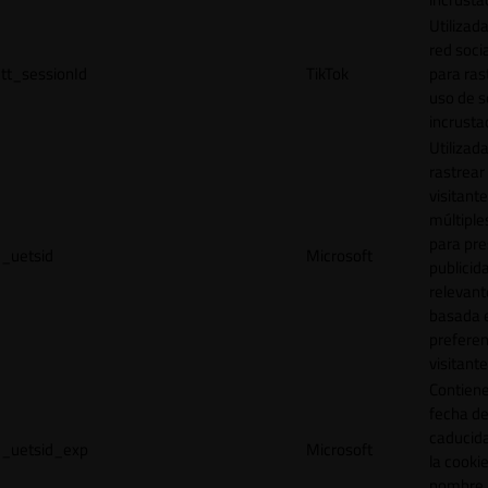
Utilizada
red socia
tt_sessionId
TikTok
para ras
uso de s
incrusta
Utilizad
rastrear 
visitante
múltipl
para pre
_uetsid
Microsoft
publicid
relevant
basada e
preferen
visitante
Contiene
fecha d
caducid
_uetsid_exp
Microsoft
la cookie
nombre