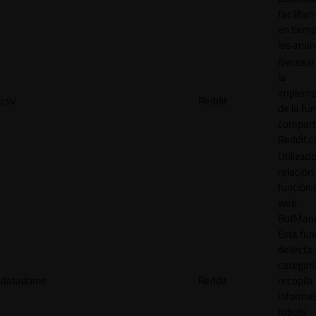
facilitan
en tiemp
los anun
Necesar
la
impleme
csv
Reddit
de la fu
comparti
Reddit.
Utilizad
relación 
función 
web
BotMana
Esta fun
detecta,
categori
datadome
Reddit
recopila
informe
robots