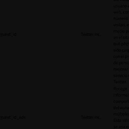
usuario a
web, co
número 
visitas, 
medio p
guest_id
Twitter Inc.
en el sit
qué pág
sido car
con el p
de perso
mejorar 
servicio
Twitter.
Recoge
informac
comport
del visit
múltiple
guest_id_ads
Twitter Inc.
Esta inf
se usa e