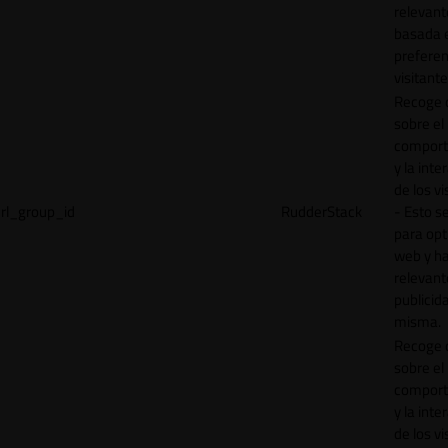
relevant
basada e
preferen
visitante
Recoge 
sobre el
comport
y la inte
de los vi
rl_group_id
RudderStack
- Esto se
para opt
web y h
relevant
publicid
misma.
Recoge 
sobre el
comport
y la inte
de los vi