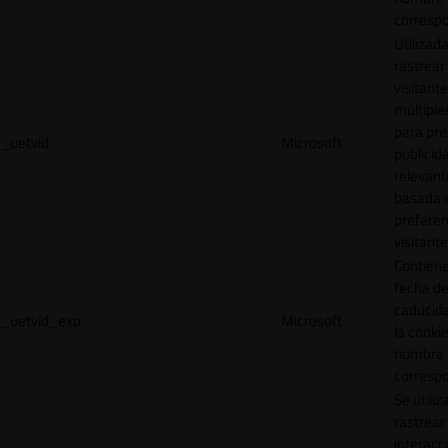
correspo
Utilizad
rastrear 
visitante
múltipl
para pre
_uetvid
Microsoft
publicid
relevant
basada e
preferen
visitante
Contiene
fecha d
caducid
_uetvid_exp
Microsoft
la cookie
nombre
correspo
Se utiliz
rastrear 
interacc