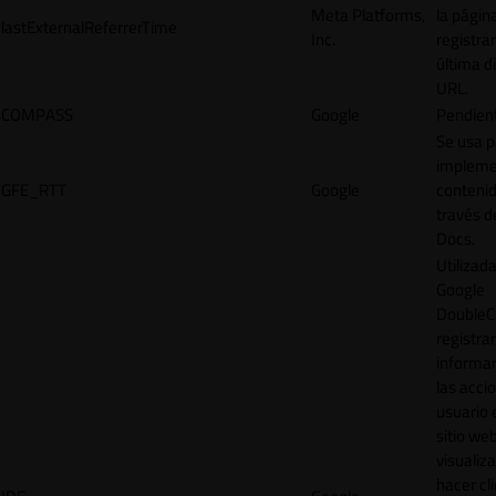
Meta Platforms,
la págin
lastExternalReferrerTime
Inc.
registrar
última d
URL.
COMPASS
Google
Pendien
Se usa p
impleme
GFE_RTT
Google
contenid
través d
Docs.
Utilizad
Google
DoubleCl
registrar
informar
las acci
usuario 
sitio web
visualiza
hacer cl