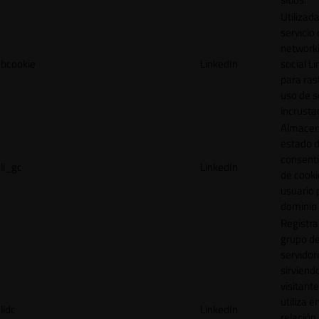
Utilizada
servicio
network
bcookie
LinkedIn
social L
para ras
uso de s
incrusta
Almacen
estado 
consent
li_gc
LinkedIn
de cooki
usuario 
dominio 
Registra
grupo d
servidor
sirviendo
visitante
utiliza e
lidc
LinkedIn
relación 