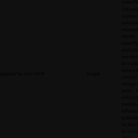
específi
Utilizad
rastrear 
visitant
mostrad
interés
específ
product
eventos 
de múlti
webs y d
pagead/1p-user-list/#
Google
como el 
navega 
webs - E
utiliza p
medida 
esfuerz
publicita
facilitar
de emisi
sitios.