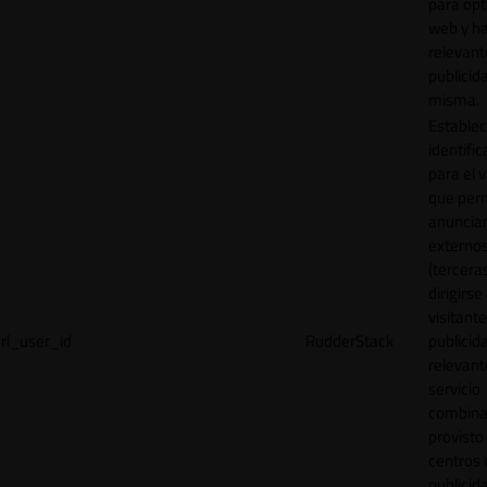
para opt
web y h
relevant
publicid
misma.
Establec
identific
para el v
que per
anuncia
externo
(tercera
dirigirse 
visitant
rl_user_id
RudderStack
publicid
relevant
servicio
combina
provisto
centros 
publicid