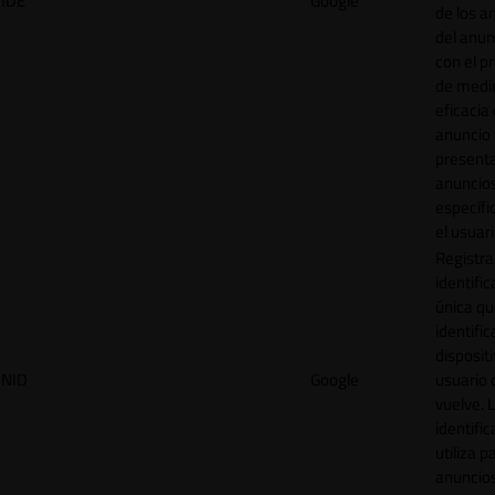
IDE
Google
de los a
del anun
con el p
de medir
eficacia
anuncio 
present
anuncio
específi
el usuari
Registra
identific
única q
identific
disposit
NID
Google
usuario 
vuelve. 
identific
utiliza p
anuncio