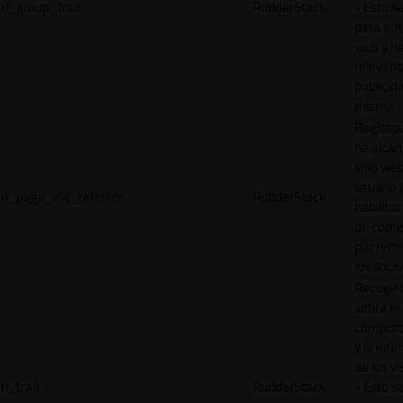
rl_group_trait
RudderStack
- Esto se
para opt
web y h
relevant
publicid
misma.
Registr
ha alcan
sitio web
usuario 
rl_page_init_referrer
RudderStack
habilitar
de comi
por remi
los socio
Recoge 
sobre el
comport
y la inte
de los vi
rl_trait
RudderStack
- Esto se