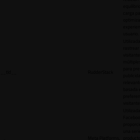
equilibri
carga p
optimiza
experien
usuario.
Utilizad
rastrear 
visitante
múltipl
para pre
__tld__
RudderStack
publicid
relevant
basada e
preferen
visitante
Utilizad
Faceboo
proporci
una seri
Meta Platforms,
product