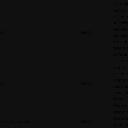
Utilizad
rastrear 
visitante
múltipl
para pre
loid
Reddit
publicid
relevant
basada e
preferen
visitante
Determin
visitant
aceptado
pc
Reddit
casilla d
consent
de cooki
This cook
used in 
allow tr
session_tracker
Reddit
for reddi