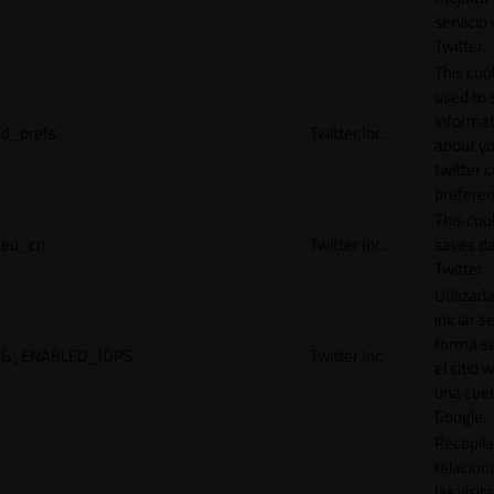
servicio
Twitter.
This cook
used to 
informat
d_prefs
Twitter Inc.
about y
twitter 
preferen
This coo
eu_cn
Twitter Inc.
saves da
Twitter.
Utilizad
iniciar s
forma s
G_ENABLED_IDPS
Twitter Inc.
el sitio 
una cue
Google.
Recopila
relacion
las visit