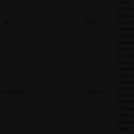
misma.
Utilizada
red socia
_ttp
TikTok
para ras
uso de s
incrusta
Recopila
relacion
las visit
usuario a
web, co
número 
visitas, 
medio p
_twitter_sess
Twitter Inc.
en el sit
qué pág
sido car
con el p
de perso
mejorar 