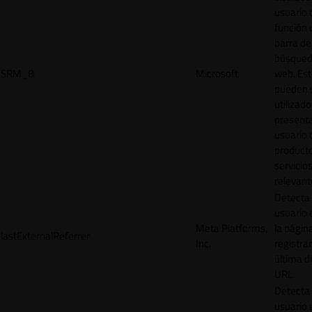
usuario 
función 
barra de
búsqued
SRM_B
Microsoft
web. Est
pueden 
utilizad
presenta
usuario 
product
servicio
relevant
Detecta
usuario 
Meta Platforms,
la págin
lastExternalReferrer
Inc.
registrar
última d
URL.
Detecta
usuario 