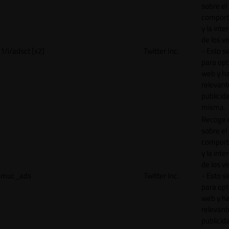
sobre el
comport
y la inte
de los vi
1/i/adsct [x2]
Twitter Inc.
- Esto se
para opt
web y h
relevant
publicid
misma.
Recoge 
sobre el
comport
y la inte
de los vi
muc_ads
Twitter Inc.
- Esto se
para opt
web y h
relevant
publicid