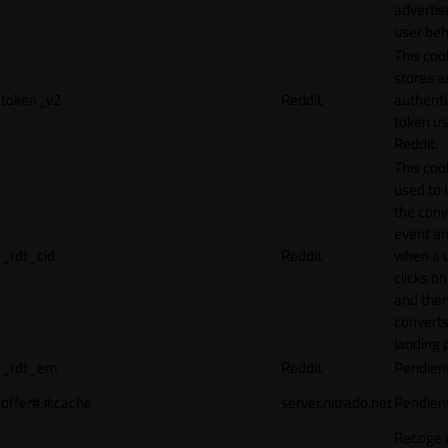
adverti
user beh
This coo
stores a
token_v2
Reddit
authenti
token u
Reddit.
This cook
used to 
the conv
event an
_rdt_cid
Reddit
when a 
clicks o
and the
converts
landing 
_rdt_em
Reddit
Pendien
offer#.#.cache
server.nitrado.net
Pendien
Recoge 