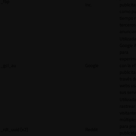
_fbp
Inc.
publicita
como pu
tiempo r
terceros
anuncian
Utilizad
Google 
para
experim
_gcl_au
Google
con la ef
publicita
través d
webs us
sus servi
Utilizad
rastrear 
visitante
múltipl
para pre
_rdt_uuid [x2]
Reddit
publicid