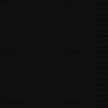
_fbp
Inc.
publicita
como pu
tiempo r
terceros
anuncian
Utilizad
Google 
para
experim
_gcl_au
Google
con la ef
publicita
través d
webs us
sus servi
Utilizad
rastrear 
visitante
múltipl
para pre
_rdt_uuid [x2]
Reddit
publicid