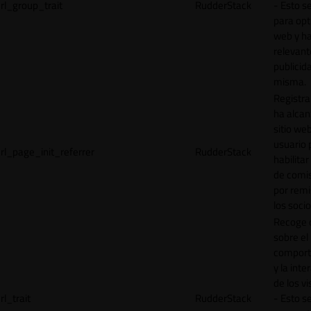
rl_group_trait
RudderStack
- Esto se
para opt
web y h
relevant
publicid
misma.
Registr
ha alcan
sitio web
usuario 
rl_page_init_referrer
RudderStack
habilitar
de comi
por remi
los socio
Recoge 
sobre el
comport
y la inte
de los vi
rl_trait
RudderStack
- Esto se