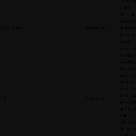
servicio
Twitter.
This coo
saves a
auth_token
Twitter Inc.
authenti
token for
usage.
Recopila
relacion
las visit
usuario a
web, co
número 
visitas, 
medio p
ct0
Twitter Inc.
en el sit
qué pág
sido car
con el p
de perso
mejorar 