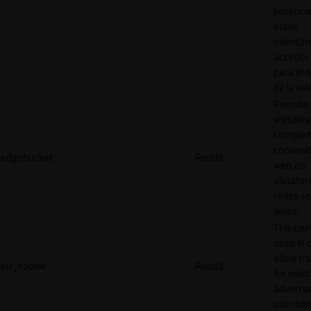
potencia
están
intenta
acceder 
para el 
de la we
Permite 
visitante
compart
contenid
edgebucket
Reddit
web en
platafo
redes so
webs.
This cook
used in 
allow tr
eu_cookie
Reddit
for reddi
adverti
user beh