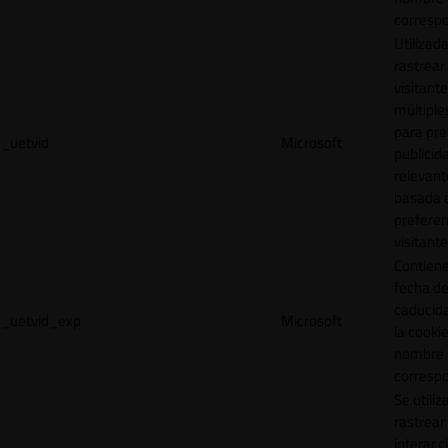
correspo
Utilizad
rastrear 
visitante
múltipl
para pre
_uetvid
Microsoft
publicid
relevant
basada e
preferen
visitante
Contiene
fecha d
caducid
_uetvid_exp
Microsoft
la cookie
nombre
correspo
Se utiliz
rastrear 
interacc