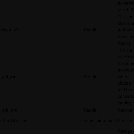
adverti
user beh
This coo
stores a
token_v2
Reddit
authenti
token u
Reddit.
This cook
used to 
the conv
event an
_rdt_cid
Reddit
when a 
clicks o
and the
converts
landing 
_rdt_em
Reddit
Pendien
offer#.#.cache
server.nitrado.net
Pendien
Recoge 