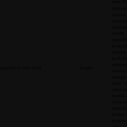
específi
Utilizad
rastrear 
visitant
mostrad
interés
específ
product
eventos 
de múlti
webs y d
pagead/1p-user-list/#
Google
como el 
navega 
webs - E
utiliza p
medida 
esfuerz
publicita
facilitar
de emisi
sitios.