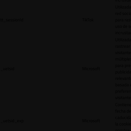
Utilizada
red socia
tt_sessionId
TikTok
para ras
uso de s
incrusta
Utilizad
rastrear 
visitante
múltipl
para pre
_uetsid
Microsoft
publicid
relevant
basada e
preferen
visitante
Contiene
fecha d
caducid
_uetsid_exp
Microsoft
la cookie
nombre