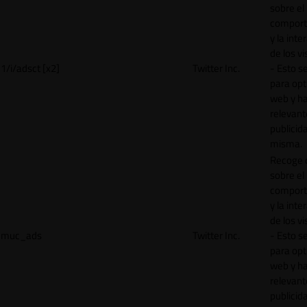
sobre el
comport
y la inte
de los vi
1/i/adsct [x2]
Twitter Inc.
- Esto se
para opt
web y h
relevant
publicid
misma.
Recoge 
sobre el
comport
y la inte
de los vi
muc_ads
Twitter Inc.
- Esto se
para opt
web y h
relevant
publicid