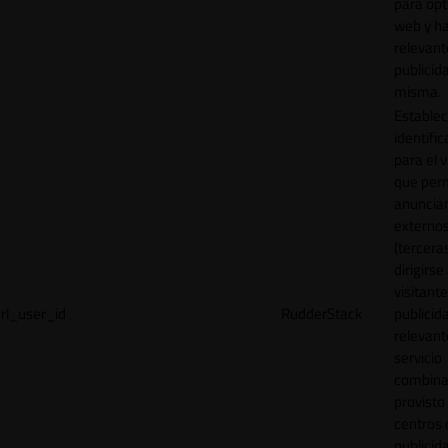
para opt
web y h
relevant
publicid
misma.
Establec
identific
para el v
que per
anuncia
externo
(tercera
dirigirse 
visitant
rl_user_id
RudderStack
publicid
relevant
servicio
combina
provisto
centros 
publicid