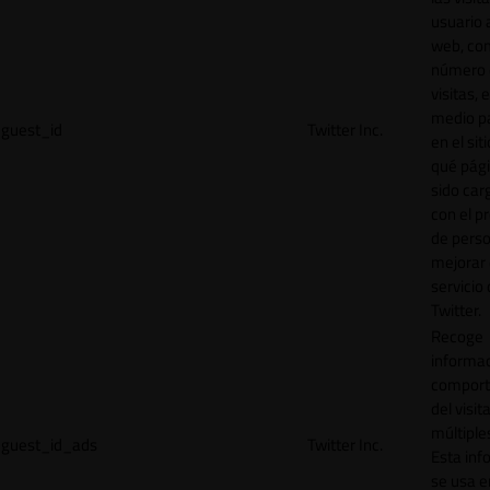
usuario a
web, co
número 
visitas, 
medio p
guest_id
Twitter Inc.
en el sit
qué pág
sido car
con el p
de perso
mejorar 
servicio
Twitter.
Recoge
informac
comport
del visit
múltiple
guest_id_ads
Twitter Inc.
Esta inf
se usa e