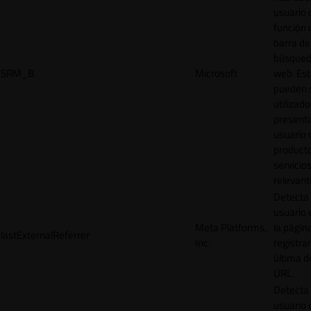
usuario 
función 
barra de
búsqued
SRM_B
Microsoft
web. Est
pueden 
utilizad
presenta
usuario 
product
servicio
relevant
Detecta
usuario 
Meta Platforms,
la págin
lastExternalReferrer
Inc.
registrar
última d
URL.
Detecta
usuario 