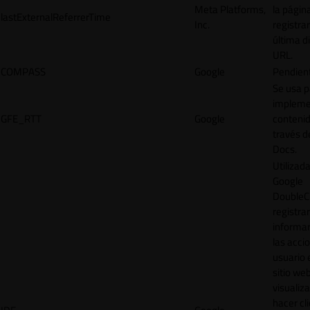
Meta Platforms,
la págin
lastExternalReferrerTime
Inc.
registrar
última d
URL.
COMPASS
Google
Pendien
Se usa p
impleme
GFE_RTT
Google
contenid
través d
Docs.
Utilizad
Google
DoubleCl
registrar
informar
las acci
usuario 
sitio web
visualiza
hacer cl