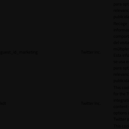
para opt
relevanc
publicid
Recoge
informac
comport
del visit
múltiple
guest_id_marketing
Twitter Inc.
Esta inf
se usa e
para opt
relevanc
publicid
This cook
for the T
integrat
kdt
Twitter Inc.
content 
options 
Twitter 
This coo