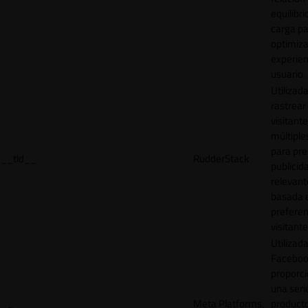
equilibri
carga p
optimiza
experien
usuario.
Utilizad
rastrear 
visitante
múltipl
para pre
__tld__
RudderStack
publicid
relevant
basada e
preferen
visitante
Utilizad
Faceboo
proporci
una seri
Meta Platforms,
product