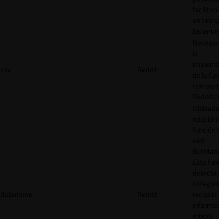
facilitan
en tiemp
los anun
Necesar
la
impleme
csv
Reddit
de la fu
comparti
Reddit.
Utilizad
relación 
función 
web
BotMana
Esta fun
detecta,
categori
datadome
Reddit
recopila
informe
robots