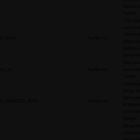
servicio
Twitter.
This cook
used to 
informat
d_prefs
Twitter Inc.
about y
twitter 
preferen
This coo
eu_cn
Twitter Inc.
saves da
Twitter.
Utilizad
iniciar s
forma s
G_ENABLED_IDPS
Twitter Inc.
el sitio 
una cue
Google.
Recopila
relacion
las visit