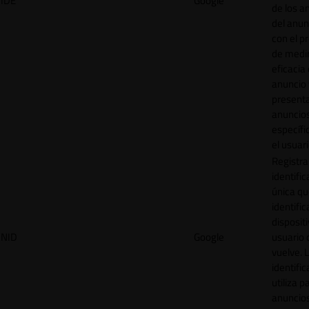
IDE
Google
de los a
del anun
con el p
de medir
eficacia
anuncio 
present
anuncio
específi
el usuari
Registra
identific
única q
identific
disposit
NID
Google
usuario 
vuelve. 
identific
utiliza p
anuncio