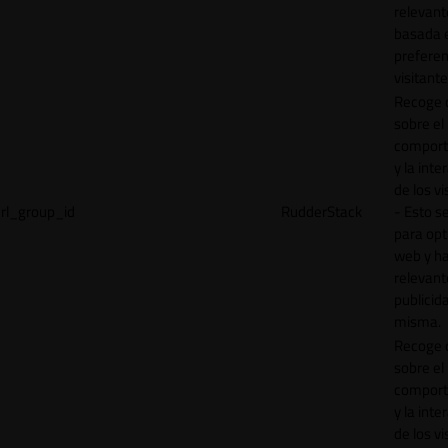
relevant
basada e
preferen
visitante
Recoge 
sobre el
comport
y la inte
de los vi
rl_group_id
RudderStack
- Esto se
para opt
web y h
relevant
publicid
misma.
Recoge 
sobre el
comport
y la inte
de los vi