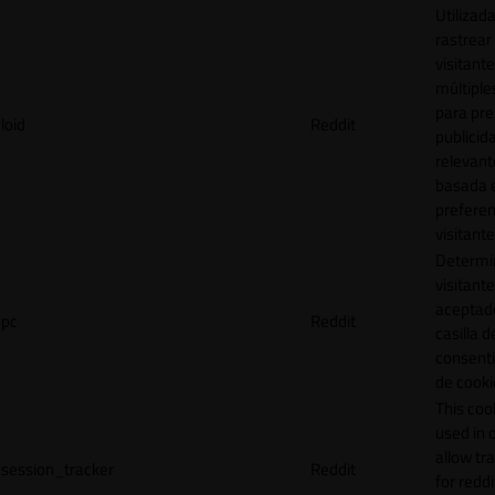
Utilizad
rastrear 
visitante
múltipl
para pre
loid
Reddit
publicid
relevant
basada e
preferen
visitante
Determin
visitant
aceptado
pc
Reddit
casilla d
consent
de cooki
This cook
used in 
allow tr
session_tracker
Reddit
for reddi