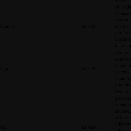
Utilizada
servicio
network
bcookie
LinkedIn
social L
para ras
uso de s
incrusta
Almacen
estado 
consent
li_gc
LinkedIn
de cooki
usuario 
dominio 
Registra
grupo d
servidor
sirviendo
visitante
utiliza e
lidc
LinkedIn
relación 