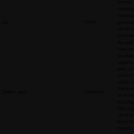
misma.
Utilizada
red socia
_ttp
TikTok
para ras
uso de s
incrusta
Recopila
relacion
las visit
usuario a
web, co
número 
visitas, 
medio p
_twitter_sess
Twitter Inc.
en el sit
qué pág
sido car
con el p
de perso
mejorar 