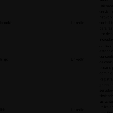
Utilizada
servicio
network
bcookie
LinkedIn
social L
para ras
uso de s
incrusta
Almacen
estado 
consent
li_gc
LinkedIn
de cooki
usuario 
dominio 
Registra
grupo d
servidor
sirviendo
visitante
utiliza e
lidc
LinkedIn
relación 