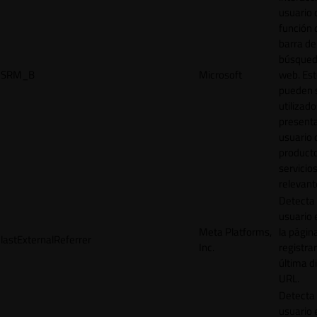
usuario 
función 
barra de
búsqued
SRM_B
Microsoft
web. Est
pueden 
utilizad
presenta
usuario 
product
servicio
relevant
Detecta
usuario 
Meta Platforms,
la págin
lastExternalReferrer
Inc.
registrar
última d
URL.
Detecta
usuario 