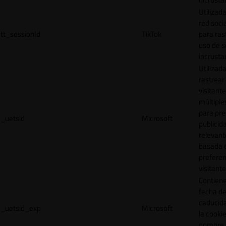
Utilizada
red socia
tt_sessionId
TikTok
para ras
uso de s
incrusta
Utilizad
rastrear 
visitante
múltipl
para pre
_uetsid
Microsoft
publicid
relevant
basada e
preferen
visitante
Contiene
fecha d
caducid
_uetsid_exp
Microsoft
la cookie
nombre