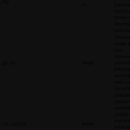
_fbp
Inc.
publicita
como pu
tiempo r
terceros
anuncian
Utilizad
Google 
para
experim
_gcl_au
Google
con la ef
publicita
través d
webs us
sus servi
Utilizad
rastrear 
visitante
múltipl
para pre
_rdt_uuid [x2]
Reddit
publicid