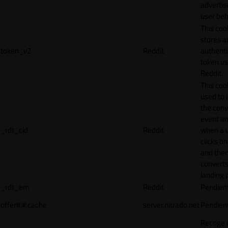
adverti
user beh
This coo
stores a
token_v2
Reddit
authenti
token u
Reddit.
This cook
used to 
the conv
event an
_rdt_cid
Reddit
when a 
clicks o
and the
converts
landing 
_rdt_em
Reddit
Pendien
offer#.#.cache
server.nitrado.net
Pendien
Recoge 