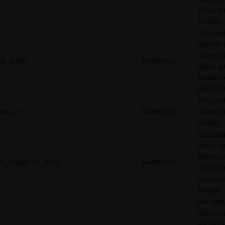
servicio
Twitter.
This cook
used to 
informat
d_prefs
Twitter Inc.
about y
twitter 
preferen
This coo
eu_cn
Twitter Inc.
saves da
Twitter.
Utilizad
iniciar s
forma s
G_ENABLED_IDPS
Twitter Inc.
el sitio 
una cue
Google.
Recopila
relacion
las visit