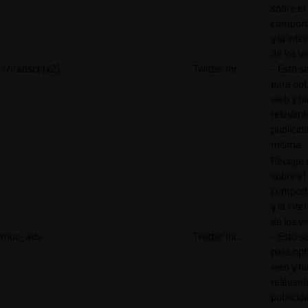
sobre el
comport
y la inte
de los vi
1/i/adsct [x2]
Twitter Inc.
- Esto se
para opt
web y h
relevant
publicid
misma.
Recoge 
sobre el
comport
y la inte
de los vi
muc_ads
Twitter Inc.
- Esto se
para opt
web y h
relevant
publicid