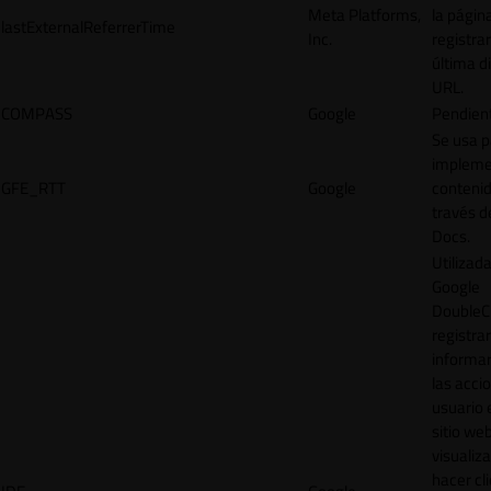
Meta Platforms,
la págin
lastExternalReferrerTime
Inc.
registrar
última d
URL.
COMPASS
Google
Pendien
Se usa p
impleme
GFE_RTT
Google
contenid
través d
Docs.
Utilizad
Google
DoubleCl
registrar
informar
las acci
usuario 
sitio web
visualiza
hacer cl