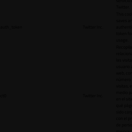
servicio
Twitter.
This coo
saves a
auth_token
Twitter Inc.
authenti
token for
usage.
Recopila
relacion
las visit
usuario a
web, co
número 
visitas, 
medio p
ct0
Twitter Inc.
en el sit
qué pág
sido car
con el p
de perso
mejorar 