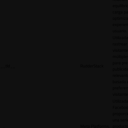
equilibri
carga p
optimiza
experien
usuario.
Utilizad
rastrear 
visitante
múltipl
para pre
__tld__
RudderStack
publicid
relevant
basada e
preferen
visitante
Utilizad
Faceboo
proporci
una seri
Meta Platforms,
product