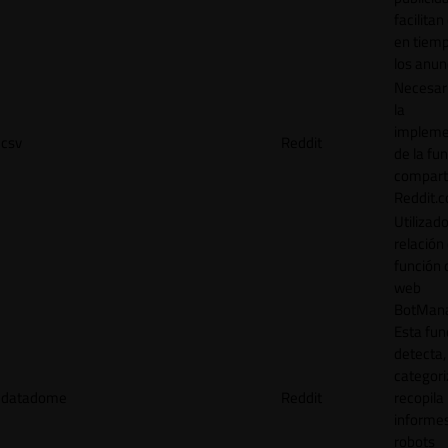
facilitan
en tiemp
los anun
Necesar
la
impleme
csv
Reddit
de la fu
comparti
Reddit.
Utilizad
relación 
función 
web
BotMana
Esta fun
detecta,
categori
datadome
Reddit
recopila
informe
robots