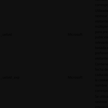
correspo
Utilizad
rastrear 
visitante
múltipl
para pre
_uetvid
Microsoft
publicid
relevant
basada e
preferen
visitante
Contiene
fecha d
caducid
_uetvid_exp
Microsoft
la cookie
nombre
correspo
Se utiliz
rastrear 
interacc