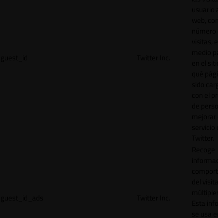
usuario a
web, co
número 
visitas, 
medio p
guest_id
Twitter Inc.
en el sit
qué pág
sido car
con el p
de perso
mejorar 
servicio
Twitter.
Recoge
informac
comport
del visit
múltiple
guest_id_ads
Twitter Inc.
Esta inf
se usa e