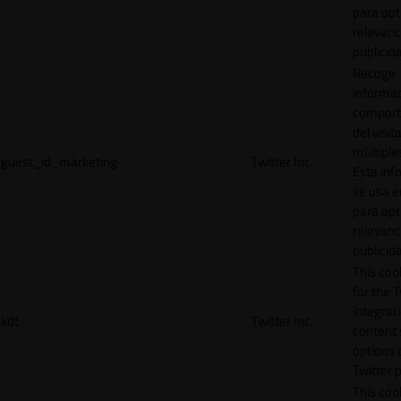
para opt
relevanc
publicid
Recoge
informac
comport
del visit
múltiple
guest_id_marketing
Twitter Inc.
Esta inf
se usa e
para opt
relevanc
publicid
This cook
for the T
integrat
kdt
Twitter Inc.
content 
options 
Twitter 
This coo