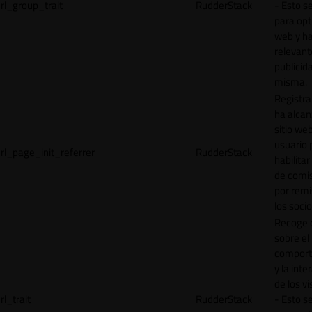
rl_group_trait
RudderStack
- Esto se
para opt
web y h
relevant
publicid
misma.
Registr
ha alcan
sitio web
usuario 
rl_page_init_referrer
RudderStack
habilitar
de comi
por remi
los socio
Recoge 
sobre el
comport
y la inte
de los vi
rl_trait
RudderStack
- Esto se