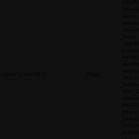
específi
Utilizad
rastrear 
visitant
mostrad
interés
específ
product
eventos 
de múlti
webs y d
pagead/1p-user-list/#
Google
como el 
navega 
webs - E
utiliza p
medida 
esfuerz
publicita
facilitar
de emisi
sitios.