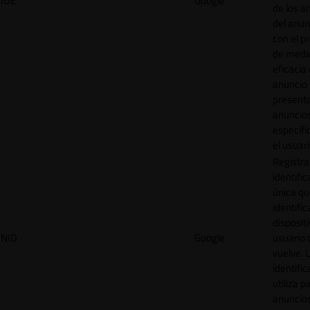
IDE
Google
de los a
del anun
con el p
de medir
eficacia
anuncio 
present
anuncio
específi
el usuari
Registra
identific
única q
identific
disposit
NID
Google
usuario 
vuelve. 
identific
utiliza p
anuncio