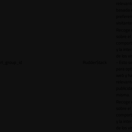
relevant
basada e
preferen
visitante
Recoge 
sobre el
comport
y la inte
de los vi
rl_group_id
RudderStack
- Esto se
para opt
web y h
relevant
publicid
misma.
Recoge 
sobre el
comport
y la inte
de los vi