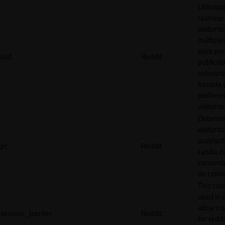
Utilizad
rastrear 
visitante
múltipl
para pre
loid
Reddit
publicid
relevant
basada e
preferen
visitante
Determin
visitant
aceptado
pc
Reddit
casilla d
consent
de cooki
This cook
used in 
allow tr
session_tracker
Reddit
for reddi