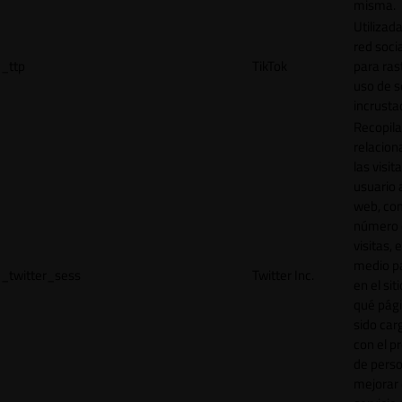
misma.
Utilizada
red socia
_ttp
TikTok
para ras
uso de s
incrusta
Recopila
relacion
las visit
usuario a
web, co
número 
visitas, 
medio p
_twitter_sess
Twitter Inc.
en el sit
qué pág
sido car
con el p
de perso
mejorar 