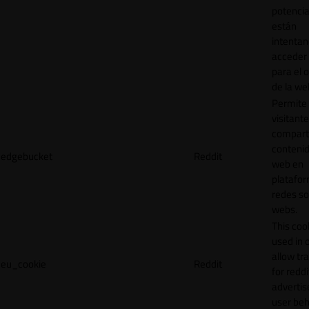
potencia
están
intenta
acceder 
para el 
de la we
Permite 
visitante
compart
contenid
edgebucket
Reddit
web en
platafo
redes so
webs.
This cook
used in 
allow tr
eu_cookie
Reddit
for reddi
adverti
user beh