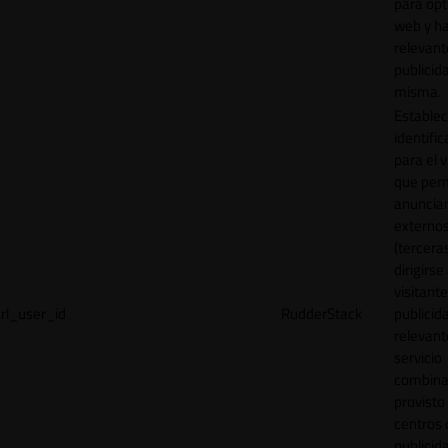
para opt
web y h
relevant
publicid
misma.
Establec
identific
para el v
que per
anuncia
externo
(tercera
dirigirse 
visitant
rl_user_id
RudderStack
publicid
relevant
servicio
combina
provisto
centros 
publicid