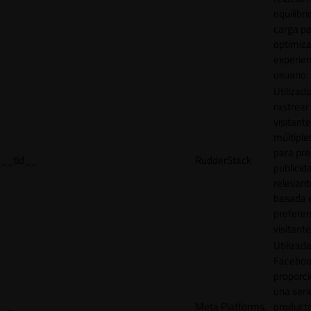
equilibri
carga p
optimiza
experien
usuario.
Utilizad
rastrear 
visitante
múltipl
para pre
__tld__
RudderStack
publicid
relevant
basada e
preferen
visitante
Utilizad
Faceboo
proporci
una seri
Meta Platforms,
product