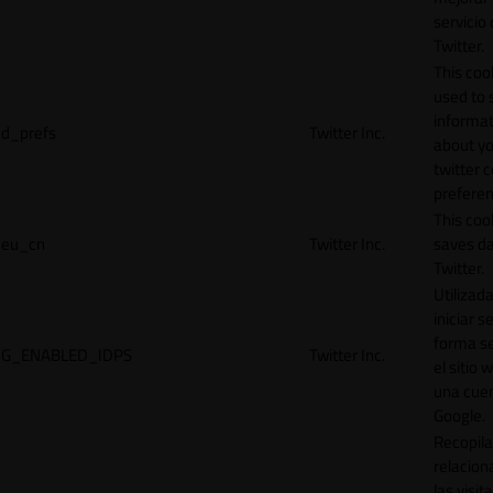
servicio
Twitter.
This cook
used to 
informat
d_prefs
Twitter Inc.
about y
twitter 
preferen
This coo
eu_cn
Twitter Inc.
saves da
Twitter.
Utilizad
iniciar s
forma s
G_ENABLED_IDPS
Twitter Inc.
el sitio 
una cue
Google.
Recopila
relacion
las visit