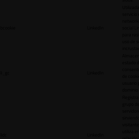
Utilizada
servicio
network
bcookie
LinkedIn
social L
para ras
uso de s
incrusta
Almacen
estado 
consent
li_gc
LinkedIn
de cooki
usuario 
dominio 
Registra
grupo d
servidor
sirviendo
visitante
utiliza e
lidc
LinkedIn
relación 