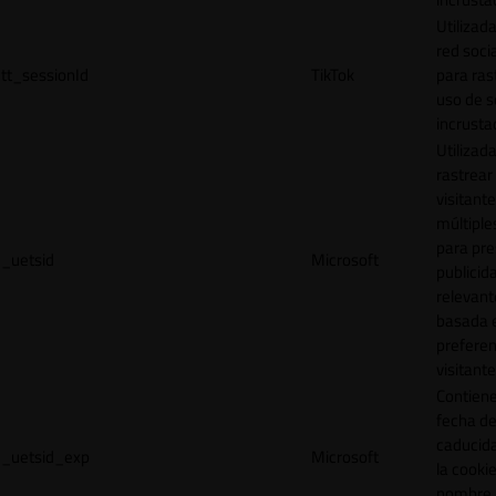
Utilizada
red socia
tt_sessionId
TikTok
para ras
uso de s
incrusta
Utilizad
rastrear 
visitante
múltipl
para pre
_uetsid
Microsoft
publicid
relevant
basada e
preferen
visitante
Contiene
fecha d
caducid
_uetsid_exp
Microsoft
la cookie
nombre