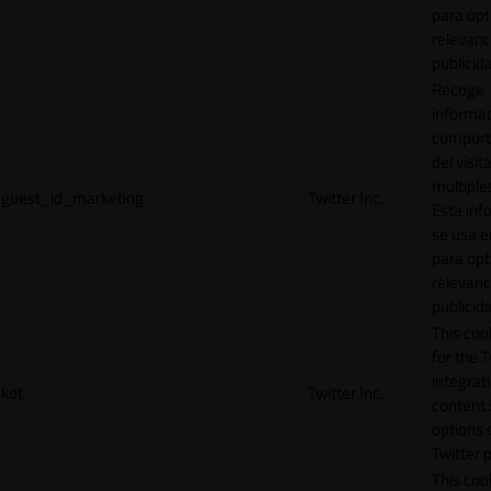
para opt
relevanc
publicid
Recoge
informac
comport
del visit
múltiple
guest_id_marketing
Twitter Inc.
Esta inf
se usa e
para opt
relevanc
publicid
This cook
for the T
integrat
kdt
Twitter Inc.
content 
options 
Twitter 
This coo