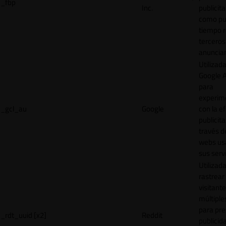
_fbp
Inc.
publicita
como pu
tiempo r
terceros
anuncian
Utilizad
Google 
para
experim
_gcl_au
Google
con la ef
publicita
través d
webs us
sus servi
Utilizad
rastrear 
visitante
múltipl
para pre
_rdt_uuid [x2]
Reddit
publicid