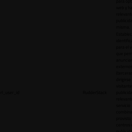
para opt
web y h
relevant
publicid
misma.
Establec
identific
para el v
que per
anuncia
externo
(tercera
dirigirse 
visitant
rl_user_id
RudderStack
publicid
relevant
servicio
combina
provisto
centros 
publicid