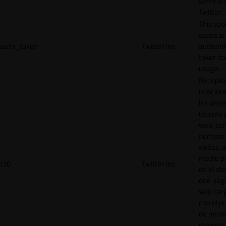
servicio
Twitter.
This coo
saves a
auth_token
Twitter Inc.
authenti
token for
usage.
Recopila
relacion
las visit
usuario a
web, co
número 
visitas, 
medio p
ct0
Twitter Inc.
en el sit
qué pág
sido car
con el p
de perso
mejorar 