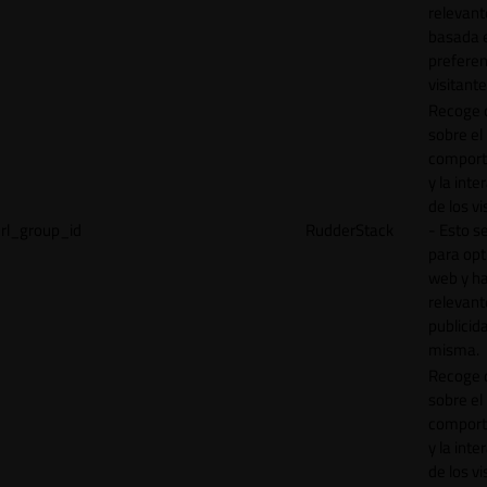
relevant
basada e
preferen
visitante
Recoge 
sobre el
comport
y la inte
de los vi
rl_group_id
RudderStack
- Esto se
para opt
web y h
relevant
publicid
misma.
Recoge 
sobre el
comport
y la inte
de los vi