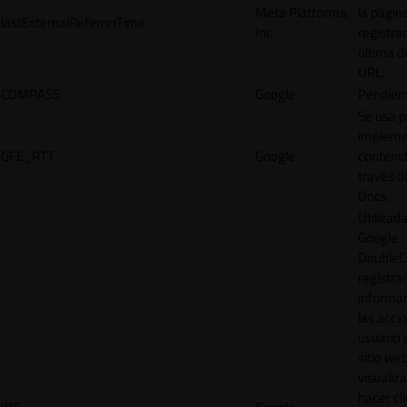
Meta Platforms,
la págin
lastExternalReferrerTime
Inc.
registrar
última d
URL.
COMPASS
Google
Pendien
Se usa p
impleme
GFE_RTT
Google
contenid
través d
Docs.
Utilizad
Google
DoubleCl
registrar
informar
las acci
usuario 
sitio web
visualiza
hacer cl