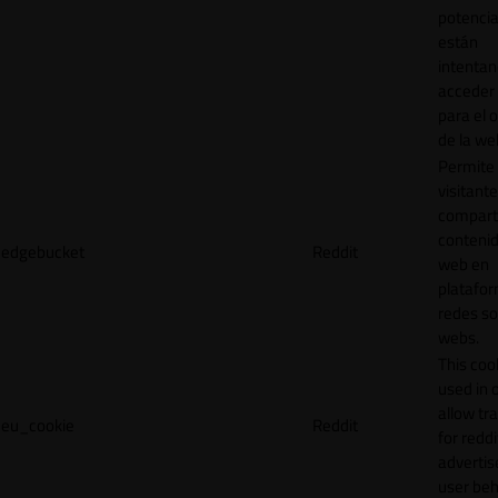
potencia
están
intenta
acceder 
para el 
de la we
Permite 
visitante
compart
contenid
edgebucket
Reddit
web en
platafo
redes so
webs.
This cook
used in 
allow tr
eu_cookie
Reddit
for reddi
adverti
user beh