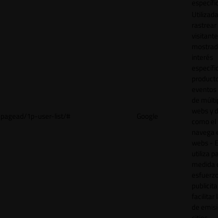
específi
Utilizad
rastrear 
visitant
mostrad
interés
específ
product
eventos 
de múlti
webs y d
pagead/1p-user-list/#
Google
como el 
navega 
webs - E
utiliza p
medida 
esfuerz
publicita
facilitar
de emisi
sitios.