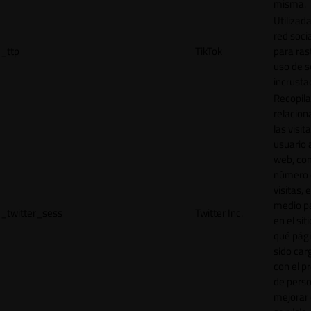
misma.
Utilizada
red socia
_ttp
TikTok
para ras
uso de s
incrusta
Recopila
relacion
las visit
usuario a
web, co
número 
visitas, 
medio p
_twitter_sess
Twitter Inc.
en el sit
qué pág
sido car
con el p
de perso
mejorar 