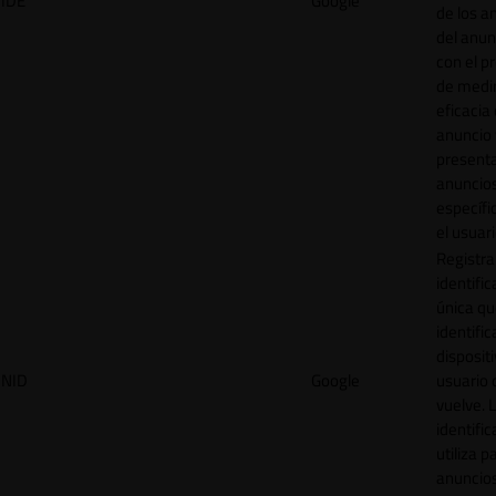
IDE
Google
de los a
del anun
con el p
de medir
eficacia
anuncio 
present
anuncio
específi
el usuari
Registra
identific
única q
identific
disposit
NID
Google
usuario 
vuelve. 
identific
utiliza p
anuncio