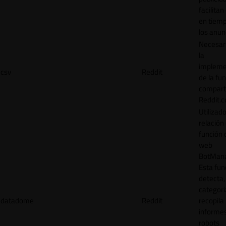
facilitan
en tiemp
los anun
Necesar
la
impleme
csv
Reddit
de la fu
comparti
Reddit.
Utilizad
relación 
función 
web
BotMana
Esta fun
detecta,
categori
datadome
Reddit
recopila
informe
robots