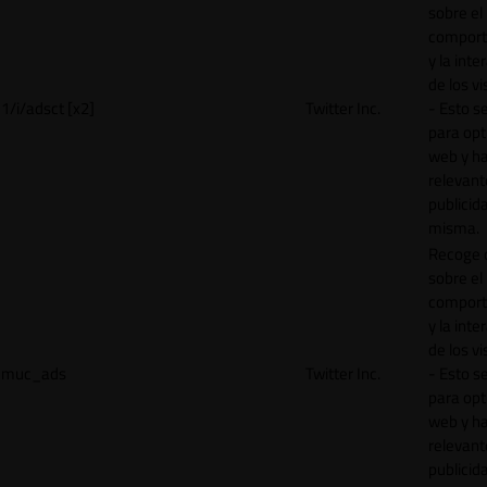
sobre el
comport
y la inte
de los vi
1/i/adsct [x2]
Twitter Inc.
- Esto se
para opt
web y h
relevant
publicid
misma.
Recoge 
sobre el
comport
y la inte
de los vi
muc_ads
Twitter Inc.
- Esto se
para opt
web y h
relevant
publicid