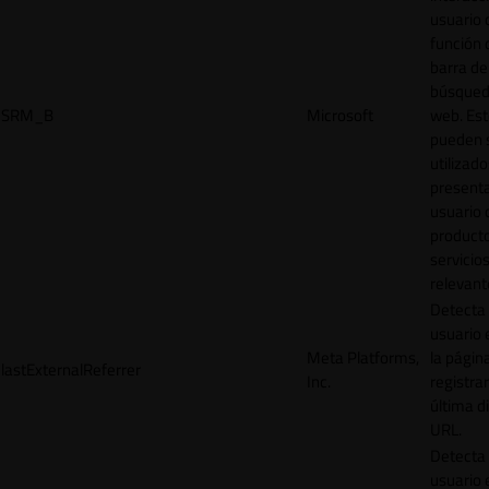
usuario 
función 
barra de
búsqued
SRM_B
Microsoft
web. Est
pueden 
utilizad
presenta
usuario 
product
servicio
relevant
Detecta
usuario 
Meta Platforms,
la págin
lastExternalReferrer
Inc.
registrar
última d
URL.
Detecta
usuario 