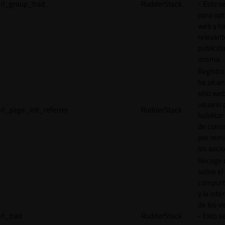
rl_group_trait
RudderStack
- Esto se
para opt
web y h
relevant
publicid
misma.
Registr
ha alcan
sitio web
usuario 
rl_page_init_referrer
RudderStack
habilitar
de comi
por remi
los socio
Recoge 
sobre el
comport
y la inte
de los vi
rl_trait
RudderStack
- Esto se