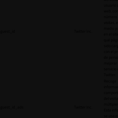
usuario a
web, co
número 
visitas, 
medio p
guest_id
Twitter Inc.
en el sit
qué pág
sido car
con el p
de perso
mejorar 
servicio
Twitter.
Recoge
informac
comport
del visit
múltiple
guest_id_ads
Twitter Inc.
Esta inf
se usa e