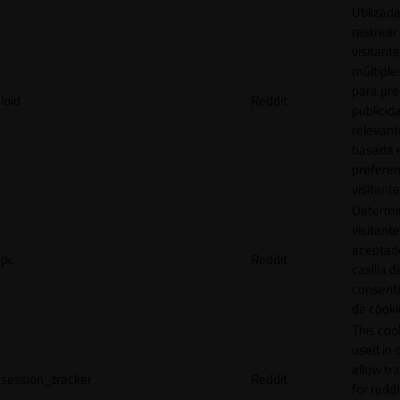
Utilizad
rastrear 
visitante
múltipl
para pre
loid
Reddit
publicid
relevant
basada e
preferen
visitante
Determin
visitant
aceptado
pc
Reddit
casilla d
consent
de cooki
This cook
used in 
allow tr
session_tracker
Reddit
for reddi