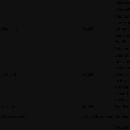
adverti
user beh
This coo
stores a
token_v2
Reddit
authenti
token u
Reddit.
This cook
used to 
the conv
event an
_rdt_cid
Reddit
when a 
clicks o
and the
converts
landing 
_rdt_em
Reddit
Pendien
offer#.#.cache
server.nitrado.net
Pendien
Recoge 