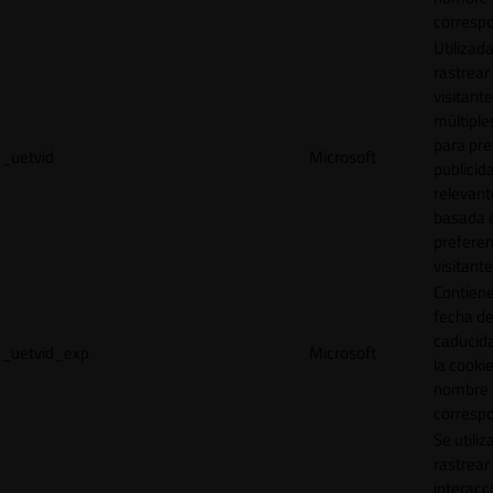
correspo
Utilizad
rastrear 
visitante
múltipl
para pre
_uetvid
Microsoft
publicid
relevant
basada e
preferen
visitante
Contiene
fecha d
caducid
_uetvid_exp
Microsoft
la cookie
nombre
correspo
Se utiliz
rastrear 
interacc