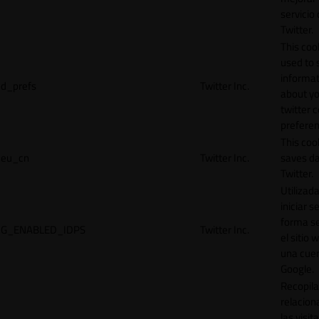
servicio
Twitter.
This cook
used to 
informat
d_prefs
Twitter Inc.
about y
twitter 
preferen
This coo
eu_cn
Twitter Inc.
saves da
Twitter.
Utilizad
iniciar s
forma s
G_ENABLED_IDPS
Twitter Inc.
el sitio 
una cue
Google.
Recopila
relacion
las visit