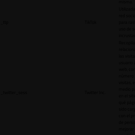
misma.
Utilizada
red socia
_ttp
TikTok
para ras
uso de s
incrusta
Recopila
relacion
las visit
usuario a
web, co
número 
visitas, 
medio p
_twitter_sess
Twitter Inc.
en el sit
qué pág
sido car
con el p
de perso
mejorar 