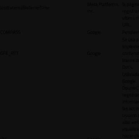
Meta Platforms,
la págin
lastExternalReferrerTime
Inc.
registrar
última d
URL.
COMPASS
Google
Pendien
Se usa p
impleme
GFE_RTT
Google
contenid
través d
Docs.
Utilizad
Google
DoubleCl
registrar
informar
las acci
usuario 
sitio web
visualiza
hacer cl