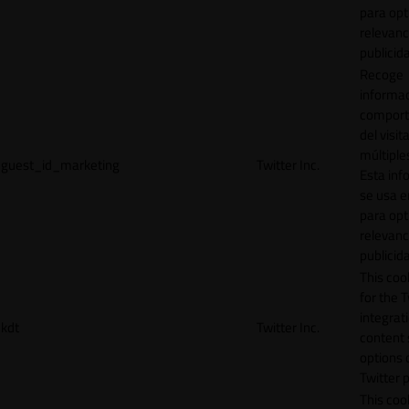
para opt
relevanc
publicid
Recoge
informac
comport
del visit
múltiple
guest_id_marketing
Twitter Inc.
Esta inf
se usa e
para opt
relevanc
publicid
This cook
for the T
integrat
kdt
Twitter Inc.
content 
options 
Twitter 
This coo