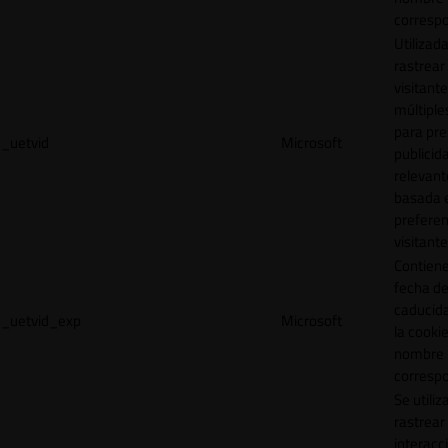
correspo
Utilizad
rastrear 
visitante
múltipl
para pre
_uetvid
Microsoft
publicid
relevant
basada e
preferen
visitante
Contiene
fecha d
caducid
_uetvid_exp
Microsoft
la cookie
nombre
correspo
Se utiliz
rastrear 
interacc