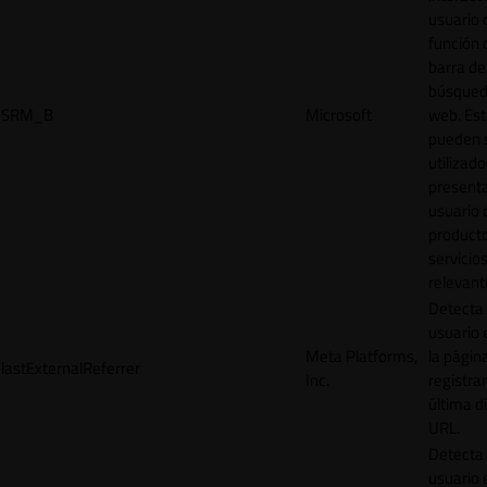
usuario 
función 
barra de
búsqued
SRM_B
Microsoft
web. Est
pueden 
utilizad
presenta
usuario 
product
servicio
relevant
Detecta
usuario 
Meta Platforms,
la págin
lastExternalReferrer
Inc.
registrar
última d
URL.
Detecta
usuario 