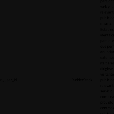
para opt
web y h
relevant
publicid
misma.
Establec
identific
para el v
que per
anuncia
externo
(tercera
dirigirse 
visitant
rl_user_id
RudderStack
publicid
relevant
servicio
combina
provisto
centros 
publicid