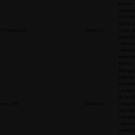
sobre el
comport
y la inte
de los vi
1/i/adsct [x2]
Twitter Inc.
- Esto se
para opt
web y h
relevant
publicid
misma.
Recoge 
sobre el
comport
y la inte
de los vi
muc_ads
Twitter Inc.
- Esto se
para opt
web y h
relevant
publicid