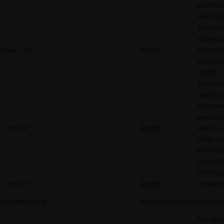
adverti
user beh
This coo
stores a
token_v2
Reddit
authenti
token u
Reddit.
This cook
used to 
the conv
event an
_rdt_cid
Reddit
when a 
clicks o
and the
converts
landing 
_rdt_em
Reddit
Pendien
offer#.#.cache
server.nitrado.net
Pendien
Recoge 