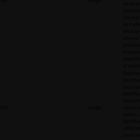
IDE
Google
de los a
del anun
con el p
de medir
eficacia
anuncio 
present
anuncio
específi
el usuari
Registra
identific
única q
identific
disposit
NID
Google
usuario 
vuelve. 
identific
utiliza p
anuncio