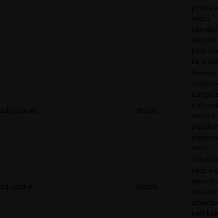
potencia
están
intenta
acceder 
para el 
de la we
Permite 
visitante
compart
contenid
edgebucket
Reddit
web en
platafo
redes so
webs.
This cook
used in 
allow tr
eu_cookie
Reddit
for reddi
adverti
user beh