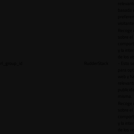
relevant
basada e
preferen
visitante
Recoge 
sobre el
comport
y la inte
de los vi
rl_group_id
RudderStack
- Esto se
para opt
web y h
relevant
publicid
misma.
Recoge 
sobre el
comport
y la inte
de los vi