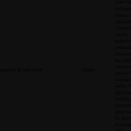
específi
Utilizad
rastrear 
visitant
mostrad
interés
específ
product
eventos 
de múlti
webs y d
pagead/1p-user-list/#
Google
como el 
navega 
webs - E
utiliza p
medida 
esfuerz
publicita
facilitar
de emisi
sitios.