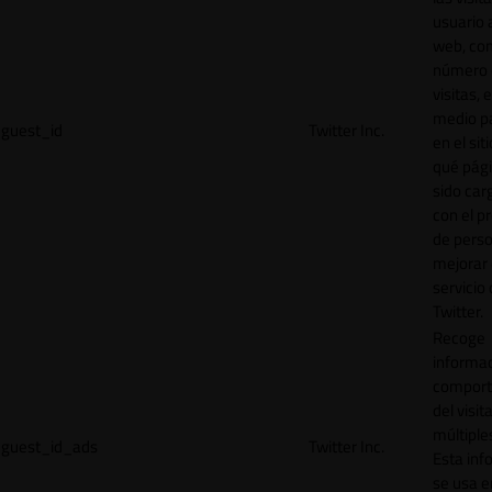
usuario a
web, co
número 
visitas, 
medio p
guest_id
Twitter Inc.
en el sit
qué pág
sido car
con el p
de perso
mejorar 
servicio
Twitter.
Recoge
informac
comport
del visit
múltiple
guest_id_ads
Twitter Inc.
Esta inf
se usa e