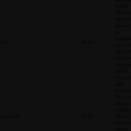
facilitan
en tiemp
los anun
Necesar
la
impleme
csv
Reddit
de la fu
comparti
Reddit.
Utilizad
relación 
función 
web
BotMana
Esta fun
detecta,
categori
datadome
Reddit
recopila
informe
robots