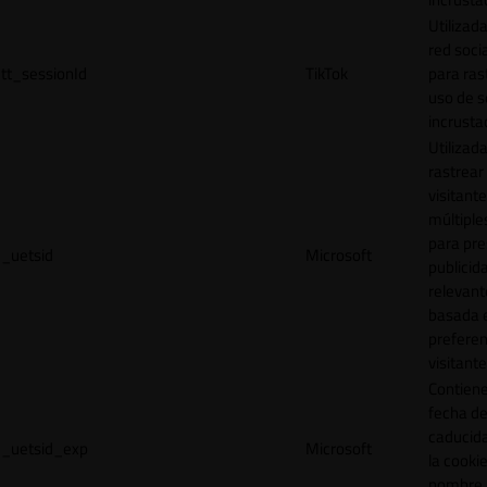
Utilizada
red socia
tt_sessionId
TikTok
para ras
uso de s
incrusta
Utilizad
rastrear 
visitante
múltipl
para pre
_uetsid
Microsoft
publicid
relevant
basada e
preferen
visitante
Contiene
fecha d
caducid
_uetsid_exp
Microsoft
la cookie
nombre