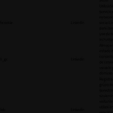
Utilizada
servicio
network
bcookie
LinkedIn
social L
para ras
uso de s
incrusta
Almacen
estado 
consent
li_gc
LinkedIn
de cooki
usuario 
dominio 
Registra
grupo d
servidor
sirviendo
visitante
utiliza e
lidc
LinkedIn
relación 