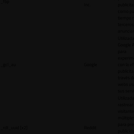
_fbp
Inc.
publicita
como pu
tiempo r
terceros
anuncian
Utilizad
Google 
para
experim
_gcl_au
Google
con la ef
publicita
través d
webs us
sus servi
Utilizad
rastrear 
visitante
múltipl
para pre
_rdt_uuid [x2]
Reddit
publicid