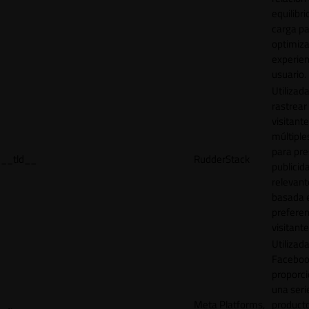
equilibri
carga p
optimiza
experien
usuario.
Utilizad
rastrear 
visitante
múltipl
para pre
__tld__
RudderStack
publicid
relevant
basada e
preferen
visitante
Utilizad
Faceboo
proporci
una seri
Meta Platforms,
product