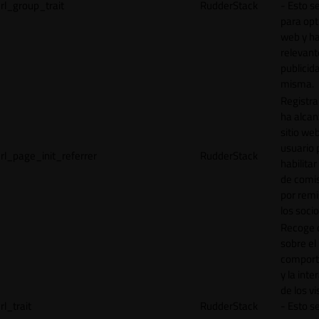
rl_group_trait
RudderStack
- Esto se
para opt
web y h
relevant
publicid
misma.
Registr
ha alcan
sitio web
usuario 
rl_page_init_referrer
RudderStack
habilitar
de comi
por remi
los socio
Recoge 
sobre el
comport
y la inte
de los vi
rl_trait
RudderStack
- Esto se