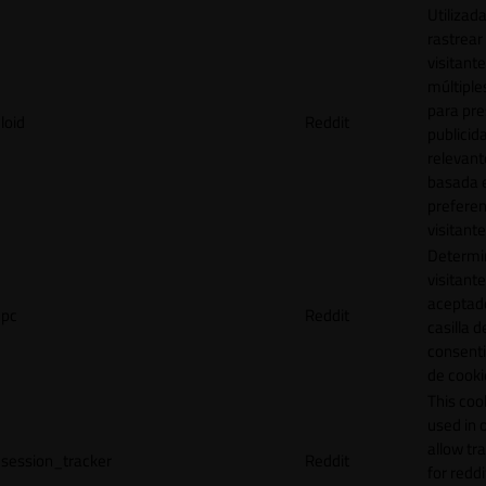
Utilizad
rastrear 
visitante
múltipl
para pre
loid
Reddit
publicid
relevant
basada e
preferen
visitante
Determin
visitant
aceptado
pc
Reddit
casilla d
consent
de cooki
This cook
used in 
allow tr
session_tracker
Reddit
for reddi