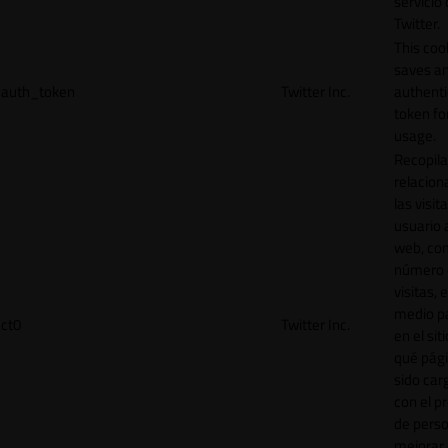
servicio
Twitter.
This coo
saves a
auth_token
Twitter Inc.
authenti
token for
usage.
Recopila
relacion
las visit
usuario a
web, co
número 
visitas, 
medio p
ct0
Twitter Inc.
en el sit
qué pág
sido car
con el p
de perso
mejorar 