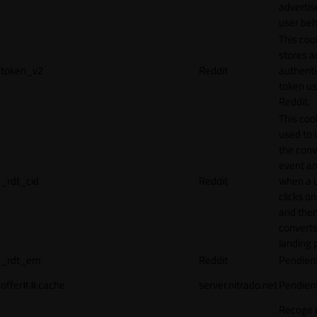
adverti
user beh
This coo
stores a
token_v2
Reddit
authenti
token u
Reddit.
This cook
used to 
the conv
event an
_rdt_cid
Reddit
when a 
clicks o
and the
converts
landing 
_rdt_em
Reddit
Pendien
offer#.#.cache
server.nitrado.net
Pendien
Recoge 