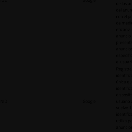
IDE
Google
de los a
del anun
con el p
de medir
eficacia
anuncio 
present
anuncio
específi
el usuari
Registra
identific
única q
identific
disposit
NID
Google
usuario 
vuelve. 
identific
utiliza p
anuncio