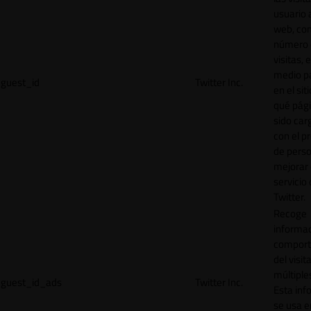
usuario a
web, co
número 
visitas, 
medio p
guest_id
Twitter Inc.
en el sit
qué pág
sido car
con el p
de perso
mejorar 
servicio
Twitter.
Recoge
informac
comport
del visit
múltiple
guest_id_ads
Twitter Inc.
Esta inf
se usa e