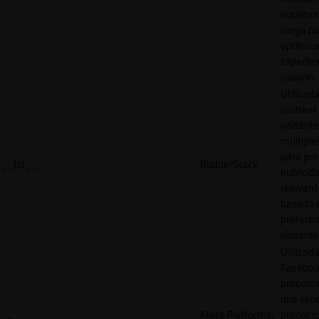
equilibri
carga p
optimiza
experien
usuario.
Utilizad
rastrear 
visitante
múltipl
para pre
__tld__
RudderStack
publicid
relevant
basada e
preferen
visitante
Utilizad
Faceboo
proporci
una seri
Meta Platforms,
product