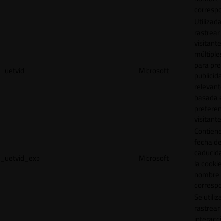
correspo
Utilizad
rastrear 
visitante
múltipl
para pre
_uetvid
Microsoft
publicid
relevant
basada e
preferen
visitante
Contiene
fecha d
caducid
_uetvid_exp
Microsoft
la cookie
nombre
correspo
Se utiliz
rastrear 
interacc