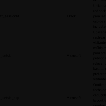
Utilizada
red socia
tt_sessionId
TikTok
para ras
uso de s
incrusta
Utilizad
rastrear 
visitante
múltipl
para pre
_uetsid
Microsoft
publicid
relevant
basada e
preferen
visitante
Contiene
fecha d
caducid
_uetsid_exp
Microsoft
la cookie
nombre