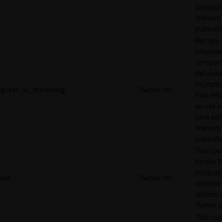
para opt
relevanc
publicid
Recoge
informac
comport
del visit
múltiple
guest_id_marketing
Twitter Inc.
Esta inf
se usa e
para opt
relevanc
publicid
This cook
for the T
integrat
kdt
Twitter Inc.
content 
options 
Twitter 
This coo