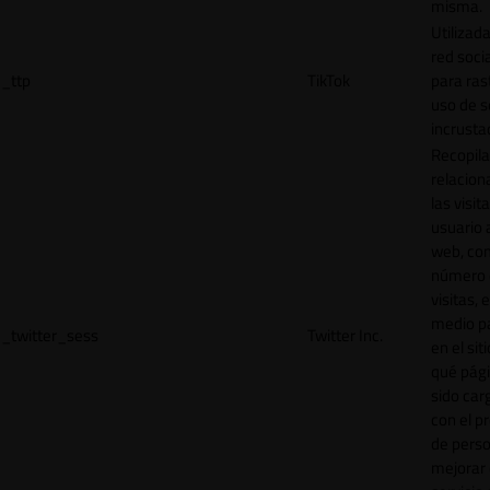
misma.
Utilizada
red socia
_ttp
TikTok
para ras
uso de s
incrusta
Recopila
relacion
las visit
usuario a
web, co
número 
visitas, 
medio p
_twitter_sess
Twitter Inc.
en el sit
qué pág
sido car
con el p
de perso
mejorar 