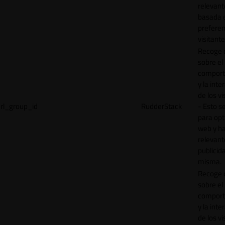
relevant
basada e
preferen
visitante
Recoge 
sobre el
comport
y la inte
de los vi
rl_group_id
RudderStack
- Esto se
para opt
web y h
relevant
publicid
misma.
Recoge 
sobre el
comport
y la inte
de los vi