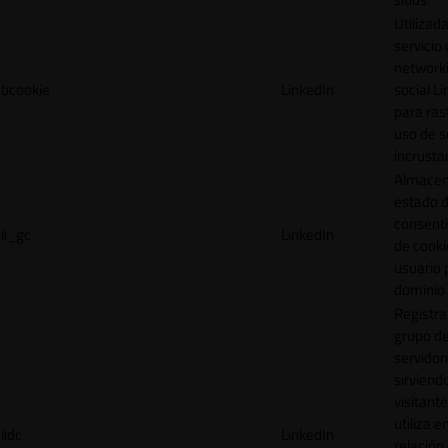
Utilizada
servicio
network
bcookie
LinkedIn
social L
para ras
uso de s
incrusta
Almacen
estado 
consent
li_gc
LinkedIn
de cooki
usuario 
dominio 
Registra
grupo d
servidor
sirviendo
visitante
utiliza e
lidc
LinkedIn
relación 