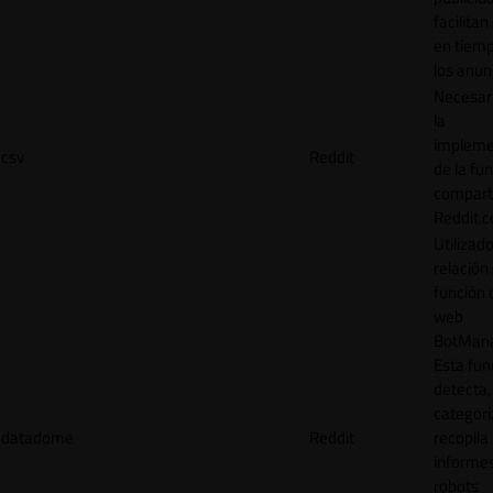
facilitan
en tiemp
los anun
Necesar
la
impleme
csv
Reddit
de la fu
comparti
Reddit.
Utilizad
relación 
función 
web
BotMana
Esta fun
detecta,
categori
datadome
Reddit
recopila
informe
robots