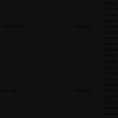
sobre el
comport
y la inte
de los vi
1/i/adsct [x2]
Twitter Inc.
- Esto se
para opt
web y h
relevant
publicid
misma.
Recoge 
sobre el
comport
y la inte
de los vi
muc_ads
Twitter Inc.
- Esto se
para opt
web y h
relevant
publicid