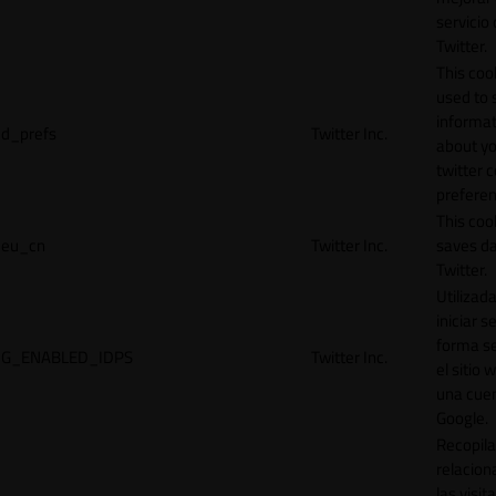
servicio
Twitter.
This cook
used to 
informat
d_prefs
Twitter Inc.
about y
twitter 
preferen
This coo
eu_cn
Twitter Inc.
saves da
Twitter.
Utilizad
iniciar s
forma s
G_ENABLED_IDPS
Twitter Inc.
el sitio 
una cue
Google.
Recopila
relacion
las visit