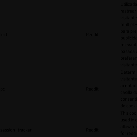
Utilizad
rastrear 
visitante
múltipl
para pre
loid
Reddit
publicid
relevant
basada e
preferen
visitante
Determin
visitant
aceptado
pc
Reddit
casilla d
consent
de cooki
This cook
used in 
allow tr
session_tracker
Reddit
for reddi