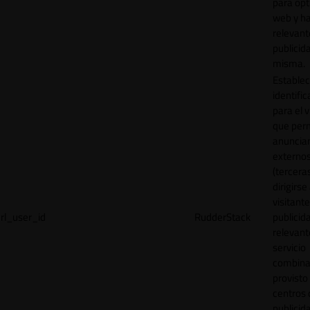
para opt
web y h
relevant
publicid
misma.
Establec
identific
para el v
que per
anuncia
externo
(tercera
dirigirse 
visitant
rl_user_id
RudderStack
publicid
relevant
servicio
combina
provisto
centros 
publicid