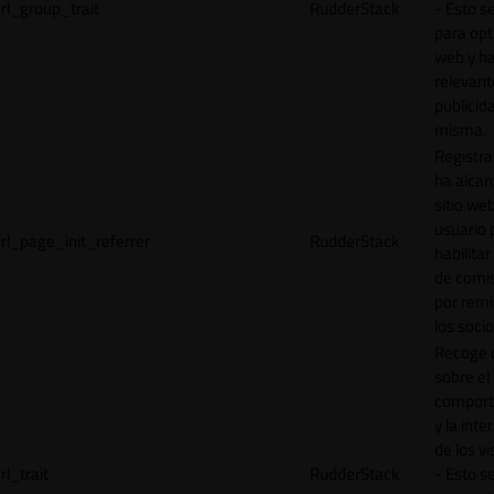
rl_group_trait
RudderStack
- Esto se
para opt
web y h
relevant
publicid
misma.
Registr
ha alcan
sitio web
usuario 
rl_page_init_referrer
RudderStack
habilitar
de comi
por remi
los socio
Recoge 
sobre el
comport
y la inte
de los vi
rl_trait
RudderStack
- Esto se