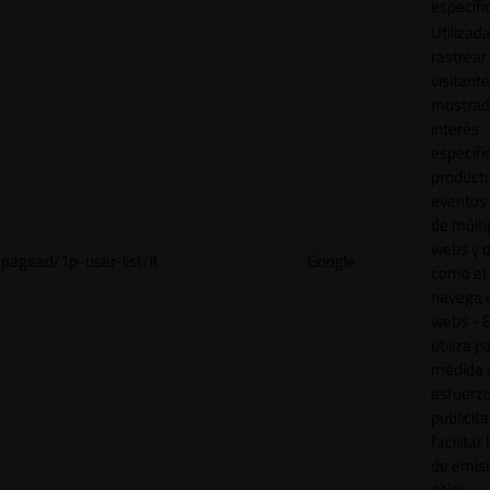
específi
Utilizad
rastrear 
visitant
mostrad
interés
específ
product
eventos 
de múlti
webs y d
pagead/1p-user-list/#
Google
como el 
navega 
webs - E
utiliza p
medida 
esfuerz
publicita
facilitar
de emisi
sitios.