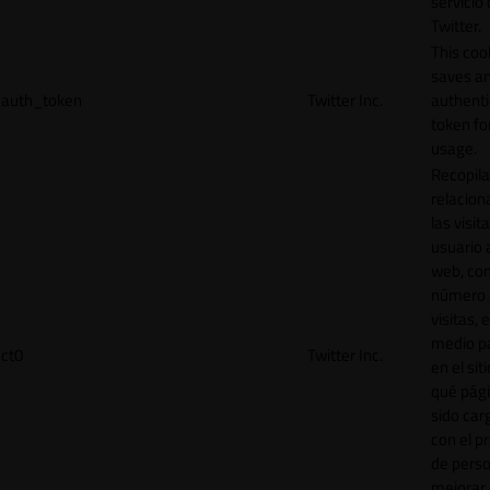
servicio
Twitter.
This coo
saves a
auth_token
Twitter Inc.
authenti
token for
usage.
Recopila
relacion
las visit
usuario a
web, co
número 
visitas, 
medio p
ct0
Twitter Inc.
en el sit
qué pág
sido car
con el p
de perso
mejorar 