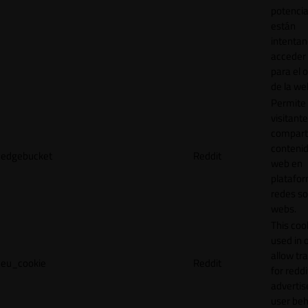
potencia
están
intenta
acceder 
para el 
de la we
Permite 
visitante
compart
contenid
edgebucket
Reddit
web en
platafo
redes so
webs.
This cook
used in 
allow tr
eu_cookie
Reddit
for reddi
adverti
user beh