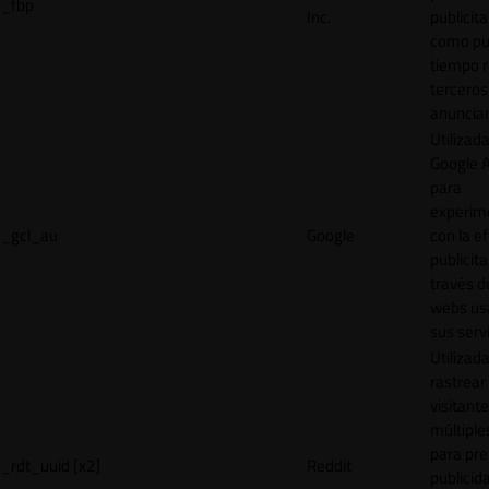
_fbp
Inc.
publicita
como pu
tiempo r
terceros
anuncian
Utilizad
Google 
para
experim
_gcl_au
Google
con la ef
publicita
través d
webs us
sus servi
Utilizad
rastrear 
visitante
múltipl
para pre
_rdt_uuid [x2]
Reddit
publicid