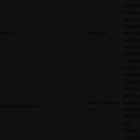
usuario 
función 
barra de
búsqued
SRM_B
Microsoft
web. Est
pueden 
utilizad
presenta
usuario 
product
servicio
relevant
Detecta
usuario 
Meta Platforms,
la págin
lastExternalReferrer
Inc.
registrar
última d
URL.
Detecta
usuario 