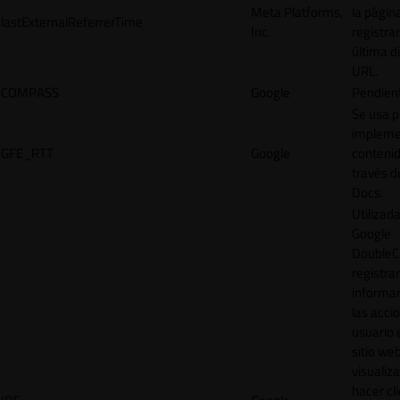
Meta Platforms,
la págin
lastExternalReferrerTime
Inc.
registrar
última d
URL.
COMPASS
Google
Pendien
Se usa p
impleme
GFE_RTT
Google
contenid
través d
Docs.
Utilizad
Google
DoubleCl
registrar
informar
las acci
usuario 
sitio web
visualiza
hacer cl