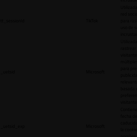
Utilizada
red socia
tt_sessionId
TikTok
para ras
uso de s
incrusta
Utilizad
rastrear 
visitante
múltipl
para pre
_uetsid
Microsoft
publicid
relevant
basada e
preferen
visitante
Contiene
fecha d
caducid
_uetsid_exp
Microsoft
la cookie
nombre