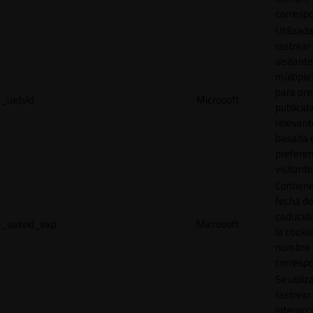
correspo
Utilizad
rastrear 
visitante
múltipl
para pre
_uetvid
Microsoft
publicid
relevant
basada e
preferen
visitante
Contiene
fecha d
caducid
_uetvid_exp
Microsoft
la cookie
nombre
correspo
Se utiliz
rastrear 
interacc