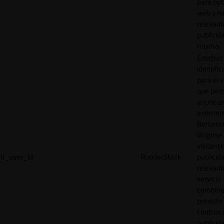
para opt
web y h
relevant
publicid
misma.
Establec
identific
para el v
que per
anuncia
externo
(tercera
dirigirse 
visitant
rl_user_id
RudderStack
publicid
relevant
servicio
combina
provisto
centros 
publicid