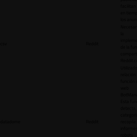
facilitan
en tiemp
los anun
Necesar
la
impleme
csv
Reddit
de la fu
comparti
Reddit.
Utilizad
relación 
función 
web
BotMana
Esta fun
detecta,
categori
datadome
Reddit
recopila
informe
robots