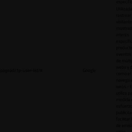
específi
Utilizad
rastrear 
visitant
mostrad
interés
específ
product
eventos 
de múlti
webs y d
pagead/1p-user-list/#
Google
como el 
navega 
webs - E
utiliza p
medida 
esfuerz
publicita
facilitar
de emisi
sitios.