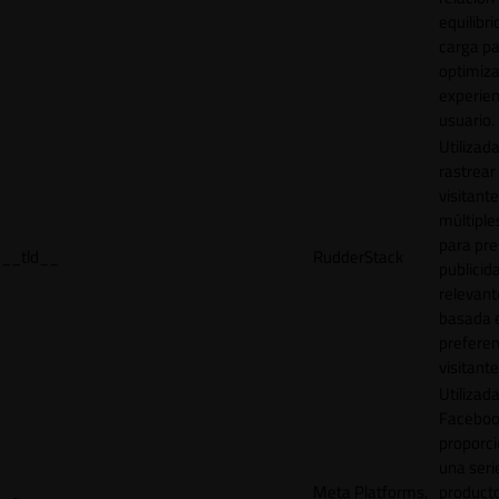
equilibri
carga p
optimiza
experien
usuario.
Utilizad
rastrear 
visitante
múltipl
para pre
__tld__
RudderStack
publicid
relevant
basada e
preferen
visitante
Utilizad
Faceboo
proporci
una seri
Meta Platforms,
product