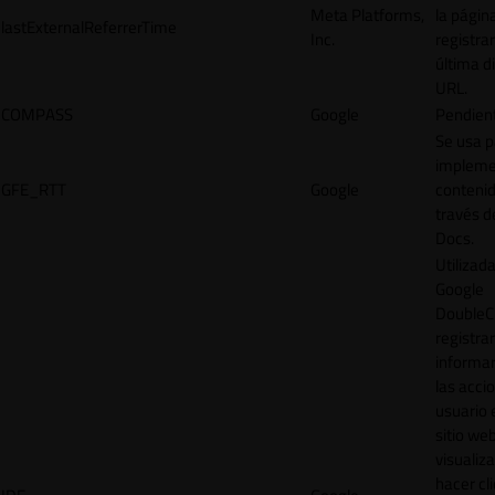
Meta Platforms,
la págin
lastExternalReferrerTime
Inc.
registrar
última d
URL.
COMPASS
Google
Pendien
Se usa p
impleme
GFE_RTT
Google
contenid
través d
Docs.
Utilizad
Google
DoubleCl
registrar
informar
las acci
usuario 
sitio web
visualiza
hacer cl