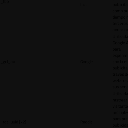
_fbp
Inc.
publicita
como pu
tiempo r
terceros
anuncian
Utilizad
Google 
para
experim
_gcl_au
Google
con la ef
publicita
través d
webs us
sus servi
Utilizad
rastrear 
visitante
múltipl
para pre
_rdt_uuid [x2]
Reddit
publicid