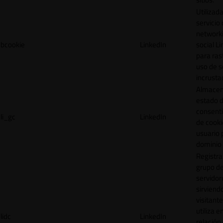
Utilizada
servicio
network
bcookie
LinkedIn
social L
para ras
uso de s
incrusta
Almacen
estado 
consent
li_gc
LinkedIn
de cooki
usuario 
dominio 
Registra
grupo d
servidor
sirviendo
visitante
utiliza e
lidc
LinkedIn
relación 