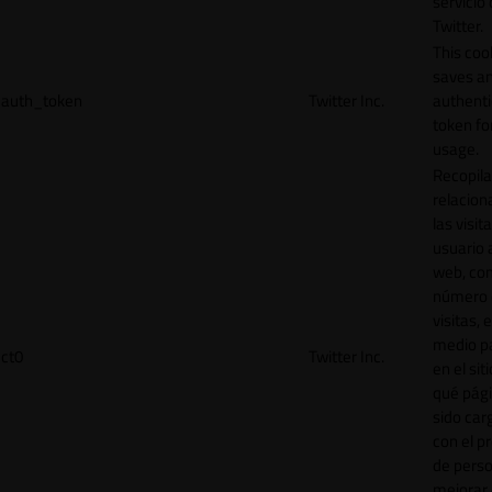
servicio
Twitter.
This coo
saves a
auth_token
Twitter Inc.
authenti
token for
usage.
Recopila
relacion
las visit
usuario a
web, co
número 
visitas, 
medio p
ct0
Twitter Inc.
en el sit
qué pág
sido car
con el p
de perso
mejorar 