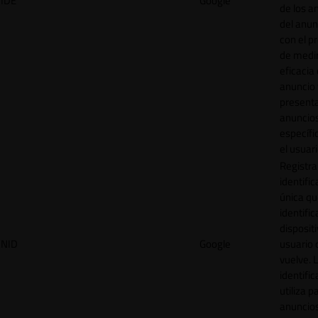
IDE
Google
de los a
del anun
con el p
de medir
eficacia
anuncio 
present
anuncio
específi
el usuari
Registra
identific
única q
identific
disposit
NID
Google
usuario 
vuelve. 
identific
utiliza p
anuncio