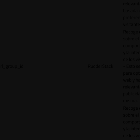
relevant
basada e
preferen
visitante
Recoge 
sobre el
comport
y la inte
de los vi
rl_group_id
RudderStack
- Esto se
para opt
web y h
relevant
publicid
misma.
Recoge 
sobre el
comport
y la inte
de los vi