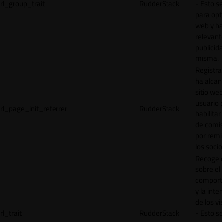
rl_group_trait
RudderStack
- Esto se
para opt
web y h
relevant
publicid
misma.
Registr
ha alcan
sitio web
usuario 
rl_page_init_referrer
RudderStack
habilitar
de comi
por remi
los socio
Recoge 
sobre el
comport
y la inte
de los vi
rl_trait
RudderStack
- Esto se