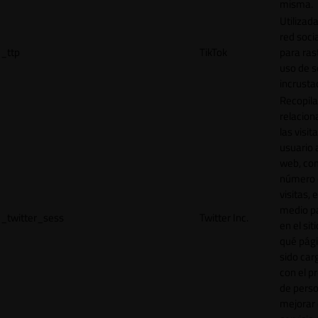
misma.
Utilizada
red socia
_ttp
TikTok
para ras
uso de s
incrusta
Recopila
relacion
las visit
usuario a
web, co
número 
visitas, 
medio p
_twitter_sess
Twitter Inc.
en el sit
qué pág
sido car
con el p
de perso
mejorar 