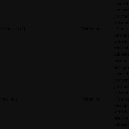
sobre el
comport
y la inte
de los vi
1/i/adsct [x2]
Twitter Inc.
- Esto se
para opt
web y h
relevant
publicid
misma.
Recoge 
sobre el
comport
y la inte
de los vi
muc_ads
Twitter Inc.
- Esto se
para opt
web y h
relevant
publicid