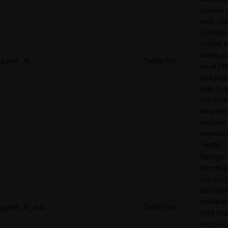
usuario a
web, co
número 
visitas, 
medio p
guest_id
Twitter Inc.
en el sit
qué pág
sido car
con el p
de perso
mejorar 
servicio
Twitter.
Recoge
informac
comport
del visit
múltiple
guest_id_ads
Twitter Inc.
Esta inf
se usa e