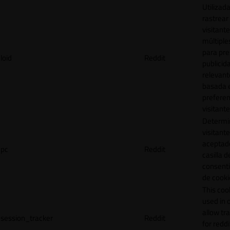
Utilizad
rastrear 
visitante
múltipl
para pre
loid
Reddit
publicid
relevant
basada e
preferen
visitante
Determin
visitant
aceptado
pc
Reddit
casilla d
consent
de cooki
This cook
used in 
allow tr
session_tracker
Reddit
for reddi