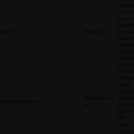
usuario 
función 
barra de
búsqued
SRM_B
Microsoft
web. Est
pueden 
utilizad
presenta
usuario 
product
servicio
relevant
Detecta
usuario 
Meta Platforms,
la págin
lastExternalReferrer
Inc.
registrar
última d
URL.
Detecta
usuario 