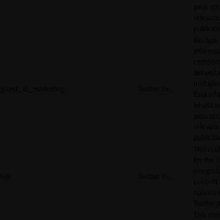
para opt
relevanc
publicid
Recoge
informac
comport
del visit
múltiple
guest_id_marketing
Twitter Inc.
Esta inf
se usa e
para opt
relevanc
publicid
This cook
for the T
integrat
kdt
Twitter Inc.
content 
options 
Twitter 
This coo