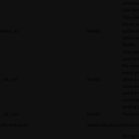
adverti
user beh
This coo
stores a
token_v2
Reddit
authenti
token u
Reddit.
This cook
used to 
the conv
event an
_rdt_cid
Reddit
when a 
clicks o
and the
converts
landing 
_rdt_em
Reddit
Pendien
offer#.#.cache
server.nitrado.net
Pendien
Recoge 