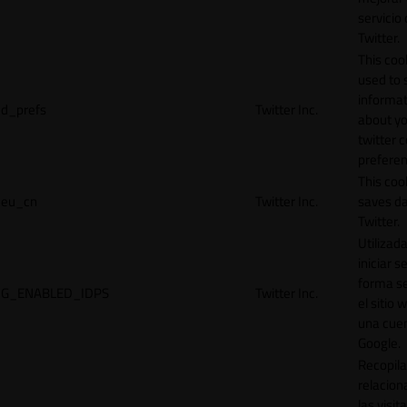
servicio
Twitter.
This cook
used to 
informat
d_prefs
Twitter Inc.
about y
twitter 
preferen
This coo
eu_cn
Twitter Inc.
saves da
Twitter.
Utilizad
iniciar s
forma s
G_ENABLED_IDPS
Twitter Inc.
el sitio 
una cue
Google.
Recopila
relacion
las visit