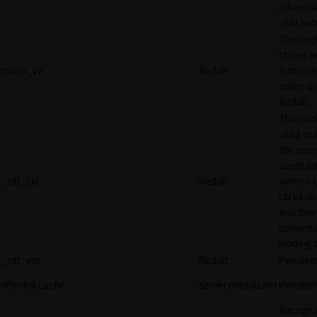
adverti
user beh
This coo
stores a
token_v2
Reddit
authenti
token u
Reddit.
This cook
used to 
the conv
event an
_rdt_cid
Reddit
when a 
clicks o
and the
converts
landing 
_rdt_em
Reddit
Pendien
offer#.#.cache
server.nitrado.net
Pendien
Recoge 