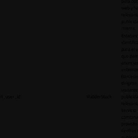
para opt
web y h
relevant
publicid
misma.
Establec
identific
para el v
que per
anuncia
externo
(tercera
dirigirse 
visitant
rl_user_id
RudderStack
publicid
relevant
servicio
combina
provisto
centros 
publicid