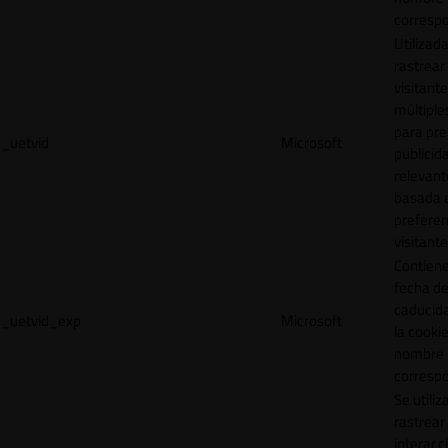
correspo
Utilizad
rastrear 
visitante
múltipl
para pre
_uetvid
Microsoft
publicid
relevant
basada e
preferen
visitante
Contiene
fecha d
caducid
_uetvid_exp
Microsoft
la cookie
nombre
correspo
Se utiliz
rastrear 
interacc