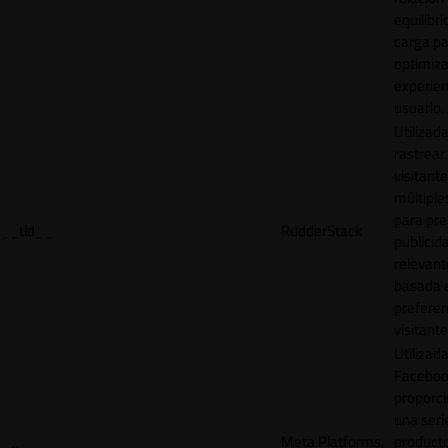
equilibri
carga p
optimiza
experien
usuario.
Utilizad
rastrear 
visitante
múltipl
para pre
__tld__
RudderStack
publicid
relevant
basada e
preferen
visitante
Utilizad
Faceboo
proporci
una seri
Meta Platforms,
product