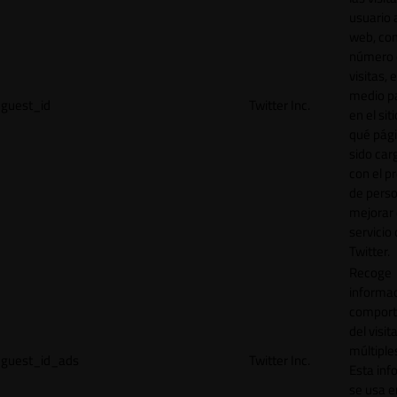
usuario a
web, co
número 
visitas, 
medio p
guest_id
Twitter Inc.
en el sit
qué pág
sido car
con el p
de perso
mejorar 
servicio
Twitter.
Recoge
informac
comport
del visit
múltiple
guest_id_ads
Twitter Inc.
Esta inf
se usa e