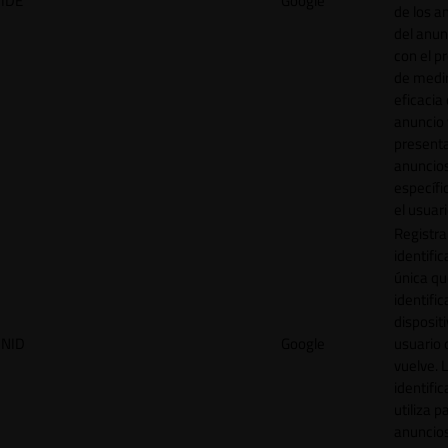
IDE
Google
de los a
del anun
con el p
de medir
eficacia
anuncio 
present
anuncio
específi
el usuari
Registra
identific
única q
identific
disposit
NID
Google
usuario 
vuelve. 
identific
utiliza p
anuncio