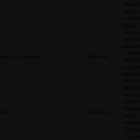
para opt
relevanc
publicid
Recoge
informac
comport
del visit
múltiple
guest_id_marketing
Twitter Inc.
Esta inf
se usa e
para opt
relevanc
publicid
This cook
for the T
integrat
kdt
Twitter Inc.
content 
options 
Twitter 
This coo