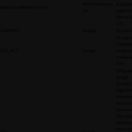
Meta Platforms,
la págin
lastExternalReferrerTime
Inc.
registrar
última d
URL.
COMPASS
Google
Pendien
Se usa p
impleme
GFE_RTT
Google
contenid
través d
Docs.
Utilizad
Google
DoubleCl
registrar
informar
las acci
usuario 
sitio web
visualiza
hacer cl