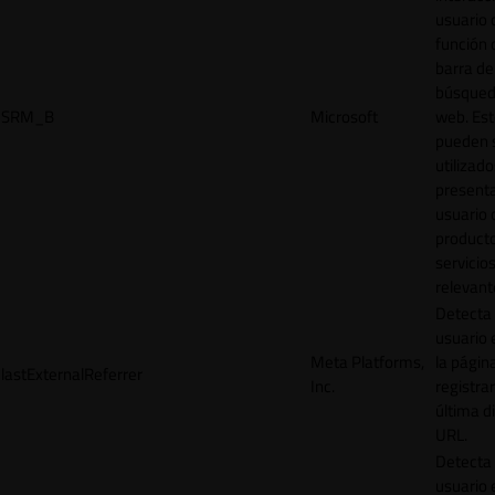
usuario 
función 
barra de
búsqued
SRM_B
Microsoft
web. Est
pueden 
utilizad
presenta
usuario 
product
servicio
relevant
Detecta
usuario 
Meta Platforms,
la págin
lastExternalReferrer
Inc.
registrar
última d
URL.
Detecta
usuario 