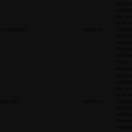
sobre el
comport
y la inte
de los vi
1/i/adsct [x2]
Twitter Inc.
- Esto se
para opt
web y h
relevant
publicid
misma.
Recoge 
sobre el
comport
y la inte
de los vi
muc_ads
Twitter Inc.
- Esto se
para opt
web y h
relevant
publicid