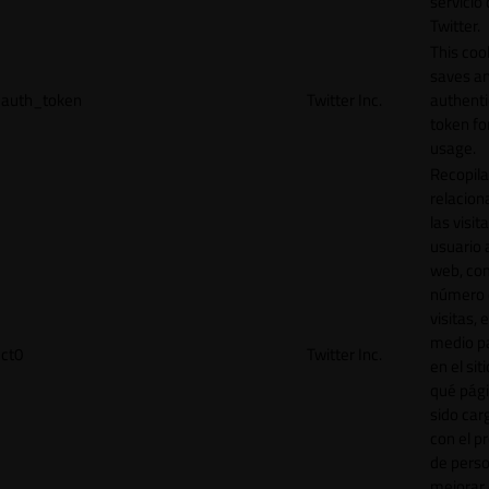
servicio
Twitter.
This coo
saves a
auth_token
Twitter Inc.
authenti
token for
usage.
Recopila
relacion
las visit
usuario a
web, co
número 
visitas, 
medio p
ct0
Twitter Inc.
en el sit
qué pág
sido car
con el p
de perso
mejorar 