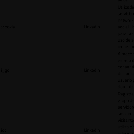
Utilizada
servicio
network
bcookie
LinkedIn
social L
para ras
uso de s
incrusta
Almacen
estado 
consent
li_gc
LinkedIn
de cooki
usuario 
dominio 
Registra
grupo d
servidor
sirviendo
visitante
utiliza e
lidc
LinkedIn
relación 