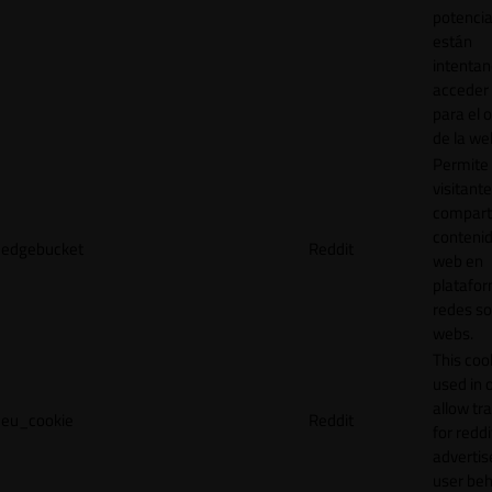
potencia
están
intenta
acceder 
para el 
de la we
Permite 
visitante
compart
contenid
edgebucket
Reddit
web en
platafo
redes so
webs.
This cook
used in 
allow tr
eu_cookie
Reddit
for reddi
adverti
user beh