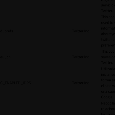
servicio
Twitter.
This cook
used to 
informat
d_prefs
Twitter Inc.
about y
twitter 
preferen
This coo
eu_cn
Twitter Inc.
saves da
Twitter.
Utilizad
iniciar s
forma s
G_ENABLED_IDPS
Twitter Inc.
el sitio 
una cue
Google.
Recopila
relacion
las visit