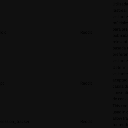
Utilizad
rastrear 
visitante
múltipl
para pre
loid
Reddit
publicid
relevant
basada e
preferen
visitante
Determin
visitant
aceptado
pc
Reddit
casilla d
consent
de cooki
This cook
used in 
allow tr
session_tracker
Reddit
for reddi