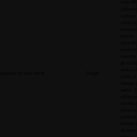
específi
Utilizad
rastrear 
visitant
mostrad
interés
específ
product
eventos 
de múlti
webs y d
pagead/1p-user-list/#
Google
como el 
navega 
webs - E
utiliza p
medida 
esfuerz
publicita
facilitar
de emisi
sitios.