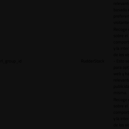
relevant
basada e
preferen
visitante
Recoge 
sobre el
comport
y la inte
de los vi
rl_group_id
RudderStack
- Esto se
para opt
web y h
relevant
publicid
misma.
Recoge 
sobre el
comport
y la inte
de los vi