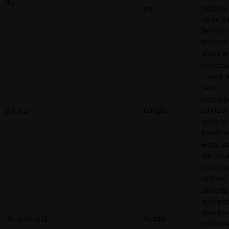
_fbp
Inc.
publicita
como pu
tiempo r
terceros
anuncian
Utilizad
Google 
para
experim
_gcl_au
Google
con la ef
publicita
través d
webs us
sus servi
Utilizad
rastrear 
visitante
múltipl
para pre
_rdt_uuid [x2]
Reddit
publicid