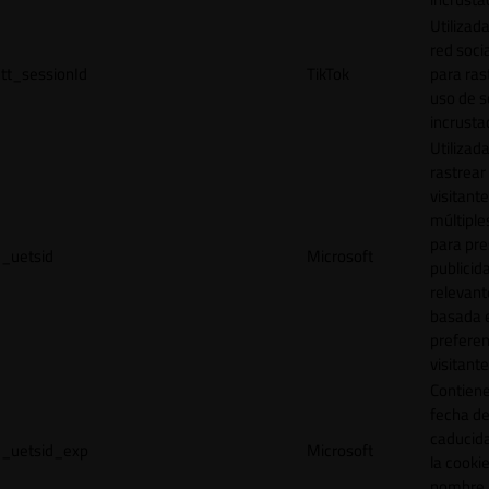
Utilizada
red socia
tt_sessionId
TikTok
para ras
uso de s
incrusta
Utilizad
rastrear 
visitante
múltipl
para pre
_uetsid
Microsoft
publicid
relevant
basada e
preferen
visitante
Contiene
fecha d
caducid
_uetsid_exp
Microsoft
la cookie
nombre