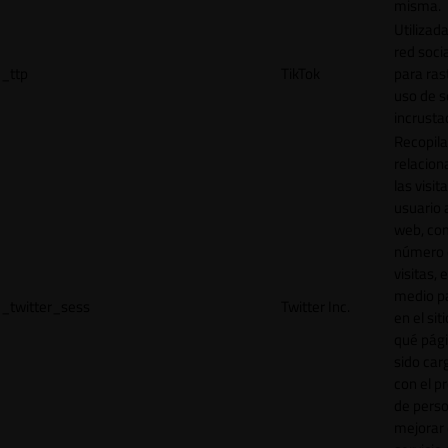
misma.
Utilizada
red socia
_ttp
TikTok
para ras
uso de s
incrusta
Recopila
relacion
las visit
usuario a
web, co
número 
visitas, 
medio p
_twitter_sess
Twitter Inc.
en el sit
qué pág
sido car
con el p
de perso
mejorar 