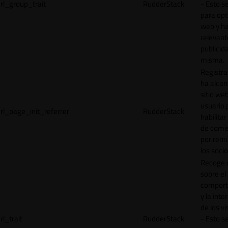
rl_group_trait
RudderStack
- Esto se
para opt
web y h
relevant
publicid
misma.
Registr
ha alcan
sitio web
usuario 
rl_page_init_referrer
RudderStack
habilitar
de comi
por remi
los socio
Recoge 
sobre el
comport
y la inte
de los vi
rl_trait
RudderStack
- Esto se