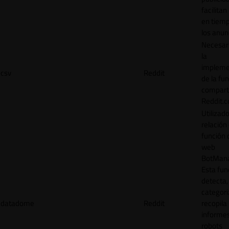
facilitan
en tiemp
los anun
Necesar
la
impleme
csv
Reddit
de la fu
comparti
Reddit.
Utilizad
relación 
función 
web
BotMana
Esta fun
detecta,
categori
datadome
Reddit
recopila
informe
robots