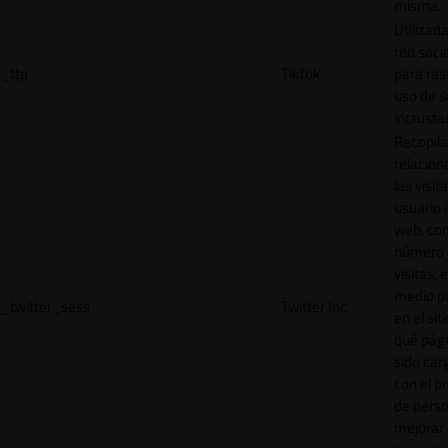
misma.
Utilizada
red socia
_ttp
TikTok
para ras
uso de s
incrusta
Recopila
relacion
las visit
usuario a
web, co
número 
visitas, 
medio p
_twitter_sess
Twitter Inc.
en el sit
qué pág
sido car
con el p
de perso
mejorar 