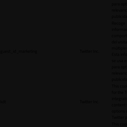
para opt
relevanc
publicid
Recoge
informac
comport
del visit
múltiple
guest_id_marketing
Twitter Inc.
Esta inf
se usa e
para opt
relevanc
publicid
This cook
for the T
integrat
kdt
Twitter Inc.
content 
options 
Twitter 
This coo