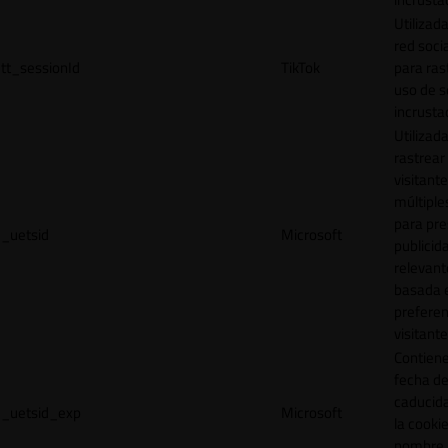
Utilizada
red socia
tt_sessionId
TikTok
para ras
uso de s
incrusta
Utilizad
rastrear 
visitante
múltipl
para pre
_uetsid
Microsoft
publicid
relevant
basada e
preferen
visitante
Contiene
fecha d
caducid
_uetsid_exp
Microsoft
la cookie
nombre