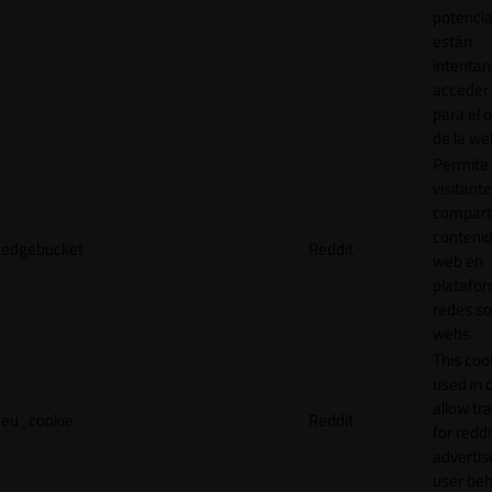
potencia
están
intenta
acceder 
para el 
de la we
Permite 
visitante
compart
contenid
edgebucket
Reddit
web en
platafo
redes so
webs.
This cook
used in 
allow tr
eu_cookie
Reddit
for reddi
adverti
user beh