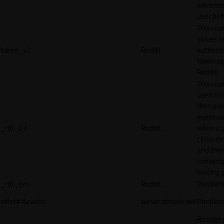
adverti
user beh
This coo
stores a
token_v2
Reddit
authenti
token u
Reddit.
This cook
used to 
the conv
event an
_rdt_cid
Reddit
when a 
clicks o
and the
converts
landing 
_rdt_em
Reddit
Pendien
offer#.#.cache
server.nitrado.net
Pendien
Recoge 