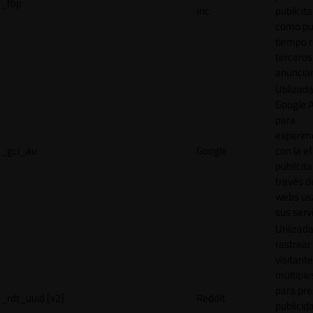
_fbp
Inc.
publicita
como pu
tiempo r
terceros
anuncian
Utilizad
Google 
para
experim
_gcl_au
Google
con la ef
publicita
través d
webs us
sus servi
Utilizad
rastrear 
visitante
múltipl
para pre
_rdt_uuid [x2]
Reddit
publicid