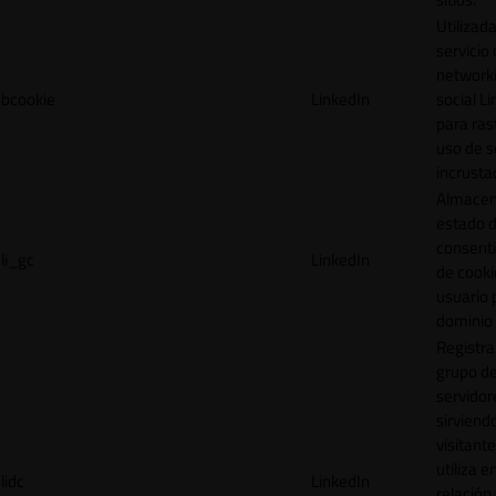
Utilizada
servicio
network
bcookie
LinkedIn
social L
para ras
uso de s
incrusta
Almacen
estado 
consent
li_gc
LinkedIn
de cooki
usuario 
dominio 
Registra
grupo d
servidor
sirviendo
visitante
utiliza e
lidc
LinkedIn
relación 