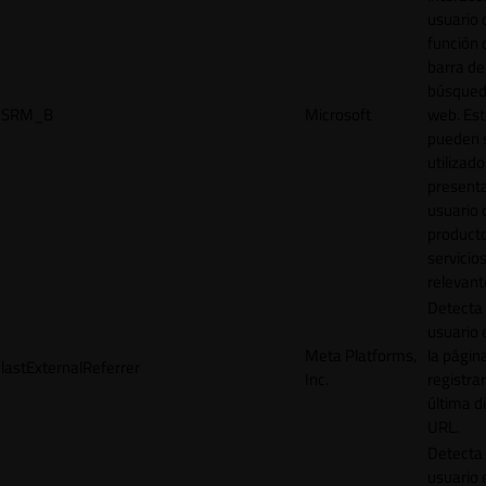
usuario 
función 
barra de
búsqued
SRM_B
Microsoft
web. Est
pueden 
utilizad
presenta
usuario 
product
servicio
relevant
Detecta
usuario 
Meta Platforms,
la págin
lastExternalReferrer
Inc.
registrar
última d
URL.
Detecta
usuario 