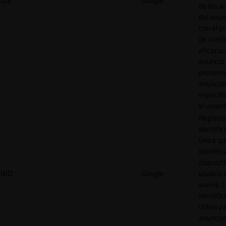
IDE
Google
de los a
del anun
con el p
de medir
eficacia
anuncio 
present
anuncio
específi
el usuari
Registra
identific
única q
identific
disposit
NID
Google
usuario 
vuelve. 
identific
utiliza p
anuncio