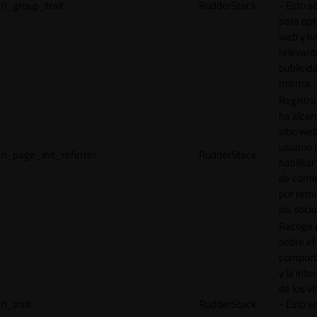
rl_group_trait
RudderStack
- Esto se
para opt
web y h
relevant
publicid
misma.
Registr
ha alcan
sitio web
usuario 
rl_page_init_referrer
RudderStack
habilitar
de comi
por remi
los socio
Recoge 
sobre el
comport
y la inte
de los vi
rl_trait
RudderStack
- Esto se