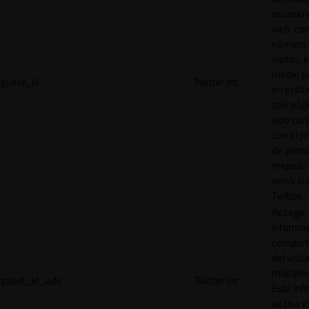
usuario a
web, co
número 
visitas, 
medio p
guest_id
Twitter Inc.
en el sit
qué pág
sido car
con el p
de perso
mejorar 
servicio
Twitter.
Recoge
informac
comport
del visit
múltiple
guest_id_ads
Twitter Inc.
Esta inf
se usa e