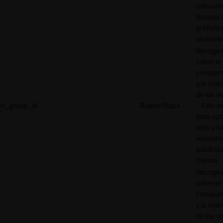
relevant
basada e
preferen
visitante
Recoge 
sobre el
comport
y la inte
de los vi
rl_group_id
RudderStack
- Esto se
para opt
web y h
relevant
publicid
misma.
Recoge 
sobre el
comport
y la inte
de los vi