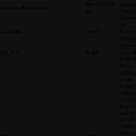
Meta Platforms,
la págin
lastExternalReferrerTime
Inc.
registrar
última d
URL.
COMPASS
Google
Pendien
Se usa p
impleme
GFE_RTT
Google
contenid
través d
Docs.
Utilizad
Google
DoubleCl
registrar
informar
las acci
usuario 
sitio web
visualiza
hacer cl