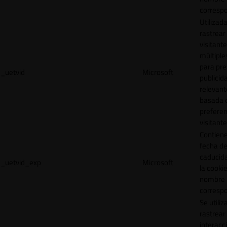
correspo
Utilizad
rastrear 
visitante
múltipl
para pre
_uetvid
Microsoft
publicid
relevant
basada e
preferen
visitante
Contiene
fecha d
caducid
_uetvid_exp
Microsoft
la cookie
nombre
correspo
Se utiliz
rastrear 
interacc