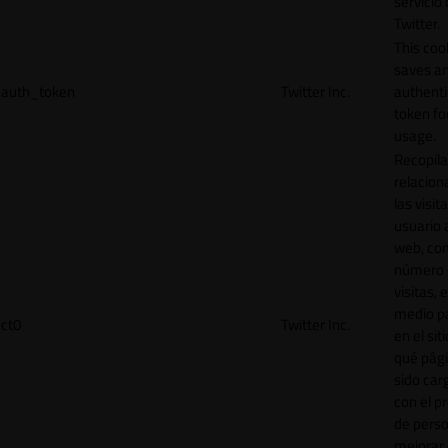
servicio
Twitter.
This coo
saves a
auth_token
Twitter Inc.
authenti
token for
usage.
Recopila
relacion
las visit
usuario a
web, co
número 
visitas, 
medio p
ct0
Twitter Inc.
en el sit
qué pág
sido car
con el p
de perso
mejorar 