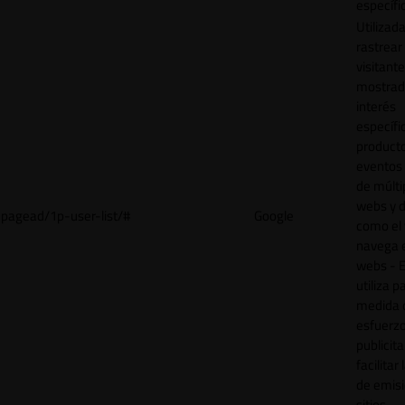
específi
Utilizad
rastrear 
visitant
mostrad
interés
específ
product
eventos 
de múlti
webs y d
pagead/1p-user-list/#
Google
como el 
navega 
webs - E
utiliza p
medida 
esfuerz
publicita
facilitar
de emisi
sitios.