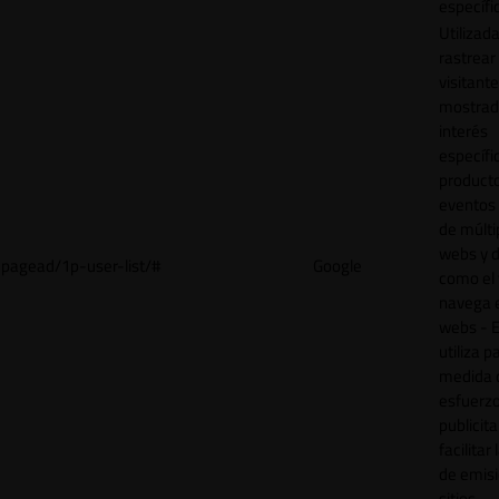
específi
Utilizad
rastrear 
visitant
mostrad
interés
específ
product
eventos 
de múlti
webs y d
pagead/1p-user-list/#
Google
como el 
navega 
webs - E
utiliza p
medida 
esfuerz
publicita
facilitar
de emisi
sitios.