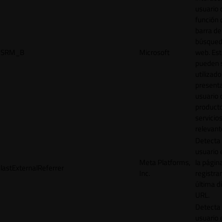
usuario 
función 
barra de
búsqued
SRM_B
Microsoft
web. Est
pueden 
utilizad
presenta
usuario 
product
servicio
relevant
Detecta
usuario 
Meta Platforms,
la págin
lastExternalReferrer
Inc.
registrar
última d
URL.
Detecta
usuario 