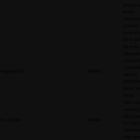
potencia
están
intenta
acceder 
para el 
de la we
Permite 
visitante
compart
contenid
edgebucket
Reddit
web en
platafo
redes so
webs.
This cook
used in 
allow tr
eu_cookie
Reddit
for reddi
adverti
user beh