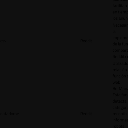
facilitan
en tiemp
los anun
Necesar
la
impleme
csv
Reddit
de la fu
comparti
Reddit.
Utilizad
relación 
función 
web
BotMana
Esta fun
detecta,
categori
datadome
Reddit
recopila
informe
robots