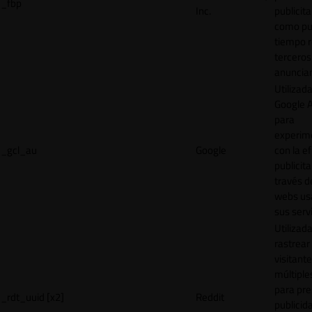
_fbp
Inc.
publicita
como pu
tiempo r
terceros
anuncian
Utilizad
Google 
para
experim
_gcl_au
Google
con la ef
publicita
través d
webs us
sus servi
Utilizad
rastrear 
visitante
múltipl
para pre
_rdt_uuid [x2]
Reddit
publicid