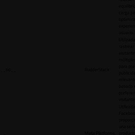
equilibri
carga p
optimiza
experien
usuario.
Utilizad
rastrear 
visitante
múltipl
para pre
__tld__
RudderStack
publicid
relevant
basada e
preferen
visitante
Utilizad
Faceboo
proporci
una seri
Meta Platforms,
product