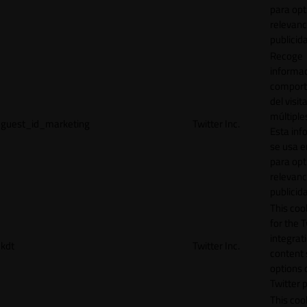
para opt
relevanc
publicid
Recoge
informac
comport
del visit
múltiple
guest_id_marketing
Twitter Inc.
Esta inf
se usa e
para opt
relevanc
publicid
This cook
for the T
integrat
kdt
Twitter Inc.
content 
options 
Twitter 
This coo