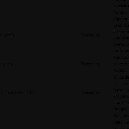
servicio
Twitter.
This cook
used to 
informat
d_prefs
Twitter Inc.
about y
twitter 
preferen
This coo
eu_cn
Twitter Inc.
saves da
Twitter.
Utilizad
iniciar s
forma s
G_ENABLED_IDPS
Twitter Inc.
el sitio 
una cue
Google.
Recopila
relacion
las visit