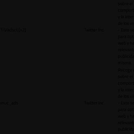
sobre el
comport
y la inte
de los vi
1/i/adsct [x2]
Twitter Inc.
- Esto se
para opt
web y h
relevant
publicid
misma.
Recoge 
sobre el
comport
y la inte
de los vi
muc_ads
Twitter Inc.
- Esto se
para opt
web y h
relevant
publicid