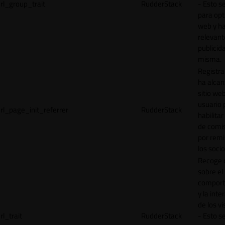
rl_group_trait
RudderStack
- Esto se
para opt
web y h
relevant
publicid
misma.
Registr
ha alcan
sitio web
usuario 
rl_page_init_referrer
RudderStack
habilitar
de comi
por remi
los socio
Recoge 
sobre el
comport
y la inte
de los vi
rl_trait
RudderStack
- Esto se