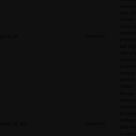
usuario a
web, co
número 
visitas, 
medio p
guest_id
Twitter Inc.
en el sit
qué pág
sido car
con el p
de perso
mejorar 
servicio
Twitter.
Recoge
informac
comport
del visit
múltiple
guest_id_ads
Twitter Inc.
Esta inf
se usa e