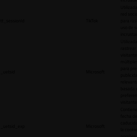
Utilizada
red socia
tt_sessionId
TikTok
para ras
uso de s
incrusta
Utilizad
rastrear 
visitante
múltipl
para pre
_uetsid
Microsoft
publicid
relevant
basada e
preferen
visitante
Contiene
fecha d
caducid
_uetsid_exp
Microsoft
la cookie
nombre