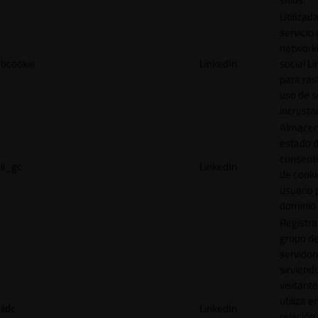
Utilizada
servicio
network
bcookie
LinkedIn
social L
para ras
uso de s
incrusta
Almacen
estado 
consent
li_gc
LinkedIn
de cooki
usuario 
dominio 
Registra
grupo d
servidor
sirviendo
visitante
utiliza e
lidc
LinkedIn
relación 