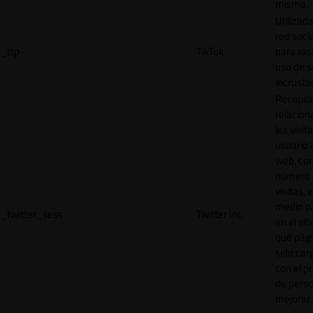
misma.
Utilizada
red socia
_ttp
TikTok
para ras
uso de s
incrusta
Recopila
relacion
las visit
usuario a
web, co
número 
visitas, 
medio p
_twitter_sess
Twitter Inc.
en el sit
qué pág
sido car
con el p
de perso
mejorar 