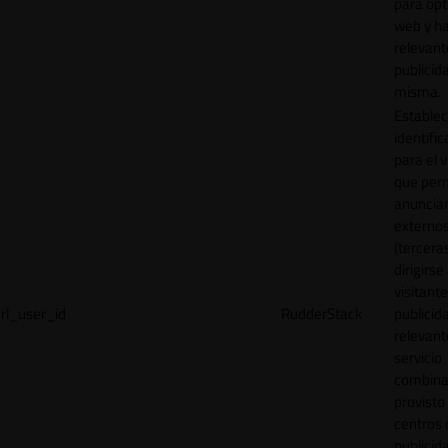
para opt
web y h
relevant
publicid
misma.
Establec
identific
para el v
que per
anuncia
externo
(tercera
dirigirse 
visitant
rl_user_id
RudderStack
publicid
relevant
servicio
combina
provisto
centros 
publicid