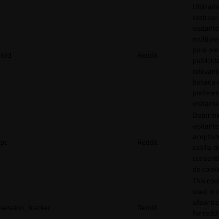
Utilizad
rastrear 
visitante
múltipl
para pre
loid
Reddit
publicid
relevant
basada e
preferen
visitante
Determin
visitant
aceptado
pc
Reddit
casilla d
consent
de cooki
This cook
used in 
allow tr
session_tracker
Reddit
for reddi