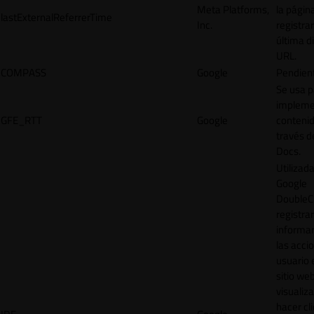
Meta Platforms,
la págin
lastExternalReferrerTime
Inc.
registrar
última d
URL.
COMPASS
Google
Pendien
Se usa p
impleme
GFE_RTT
Google
contenid
través d
Docs.
Utilizad
Google
DoubleCl
registrar
informar
las acci
usuario 
sitio web
visualiza
hacer cl