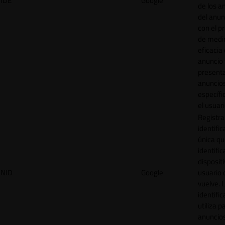
IDE
Google
de los a
del anun
con el p
de medir
eficacia
anuncio 
present
anuncio
específi
el usuari
Registra
identific
única q
identific
disposit
NID
Google
usuario 
vuelve. 
identific
utiliza p
anuncio