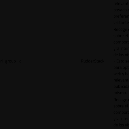
relevant
basada e
preferen
visitante
Recoge 
sobre el
comport
y la inte
de los vi
rl_group_id
RudderStack
- Esto se
para opt
web y h
relevant
publicid
misma.
Recoge 
sobre el
comport
y la inte
de los vi