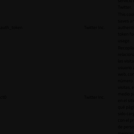
servicio
Twitter.
This coo
saves a
auth_token
Twitter Inc.
authenti
token for
usage.
Recopila
relacion
las visit
usuario a
web, co
número 
visitas, 
medio p
ct0
Twitter Inc.
en el sit
qué pág
sido car
con el p
de perso
mejorar 