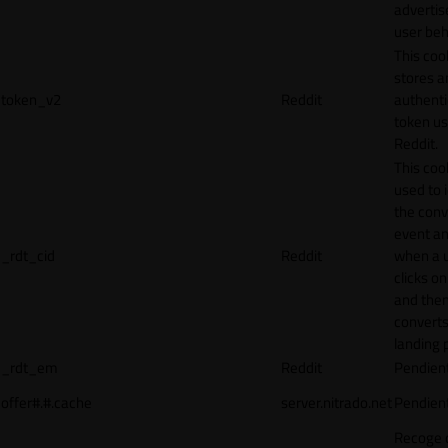
adverti
user beh
This coo
stores a
token_v2
Reddit
authenti
token u
Reddit.
This cook
used to 
the conv
event an
_rdt_cid
Reddit
when a 
clicks o
and the
converts
landing 
_rdt_em
Reddit
Pendien
offer#.#.cache
server.nitrado.net
Pendien
Recoge 