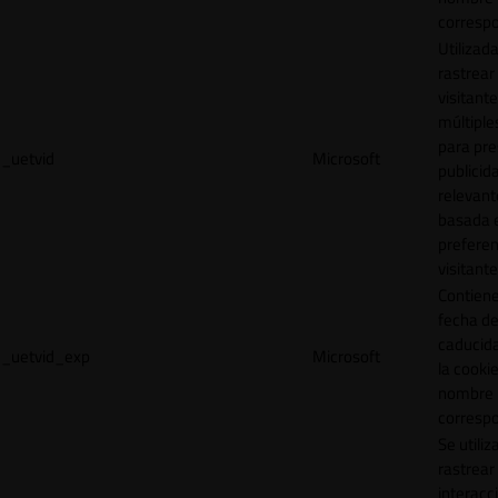
correspo
Utilizad
rastrear 
visitante
múltipl
para pre
_uetvid
Microsoft
publicid
relevant
basada e
preferen
visitante
Contiene
fecha d
caducid
_uetvid_exp
Microsoft
la cookie
nombre
correspo
Se utiliz
rastrear 
interacc