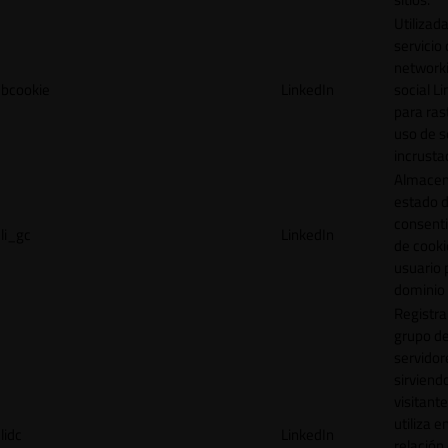
Utilizada
servicio
network
bcookie
LinkedIn
social L
para ras
uso de s
incrusta
Almacen
estado 
consent
li_gc
LinkedIn
de cooki
usuario 
dominio 
Registra
grupo d
servidor
sirviendo
visitante
utiliza e
lidc
LinkedIn
relación 