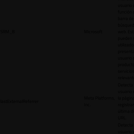
usuario 
función 
barra de
búsqued
SRM_B
Microsoft
web. Est
pueden 
utilizad
presenta
usuario 
product
servicio
relevant
Detecta
usuario 
Meta Platforms,
la págin
lastExternalReferrer
Inc.
registrar
última d
URL.
Detecta
usuario 