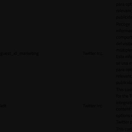
para opt
relevanc
publicid
Recoge
informac
comport
del visit
múltiple
guest_id_marketing
Twitter Inc.
Esta inf
se usa e
para opt
relevanc
publicid
This cook
for the T
integrat
kdt
Twitter Inc.
content 
options 
Twitter 
This coo