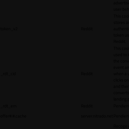
adverti
user beh
This coo
stores a
token_v2
Reddit
authenti
token u
Reddit.
This cook
used to 
the conv
event an
_rdt_cid
Reddit
when a 
clicks o
and the
converts
landing 
_rdt_em
Reddit
Pendien
offer#.#.cache
server.nitrado.net
Pendien
Recoge 