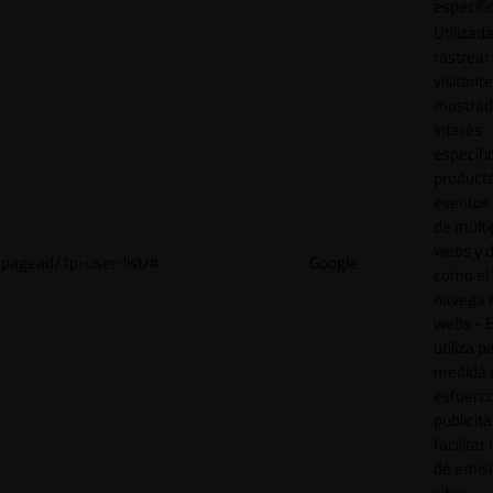
específi
Utilizad
rastrear 
visitant
mostrad
interés
específ
product
eventos 
de múlti
webs y d
pagead/1p-user-list/#
Google
como el 
navega 
webs - E
utiliza p
medida 
esfuerz
publicita
facilitar
de emisi
sitios.