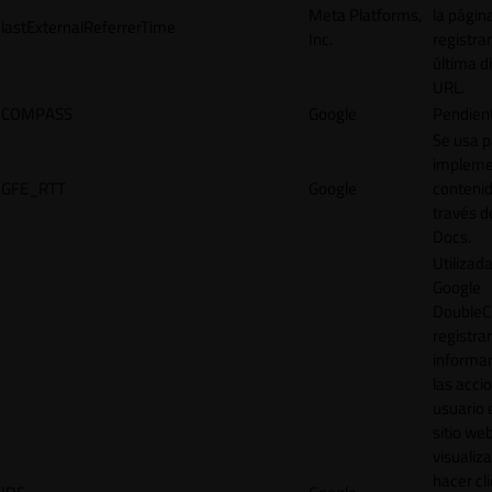
Meta Platforms,
la págin
lastExternalReferrerTime
Inc.
registrar
última d
URL.
COMPASS
Google
Pendien
Se usa p
impleme
GFE_RTT
Google
contenid
través d
Docs.
Utilizad
Google
DoubleCl
registrar
informar
las acci
usuario 
sitio web
visualiza
hacer cl