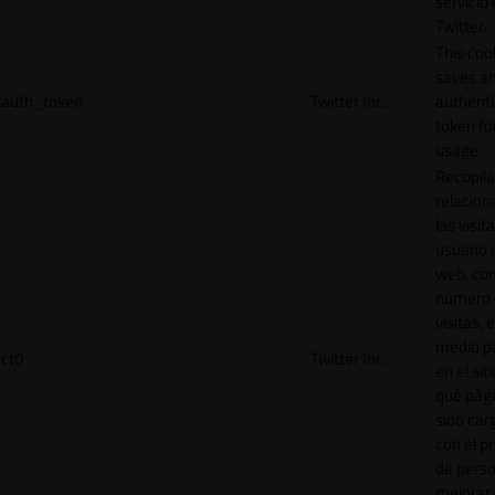
servicio
Twitter.
This coo
saves a
auth_token
Twitter Inc.
authenti
token for
usage.
Recopila
relacion
las visit
usuario a
web, co
número 
visitas, 
medio p
ct0
Twitter Inc.
en el sit
qué pág
sido car
con el p
de perso
mejorar 