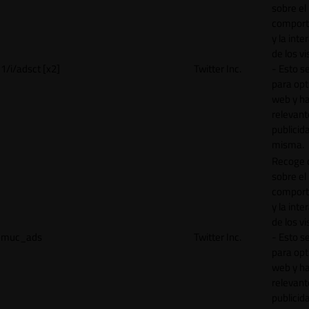
sobre el
comport
y la inte
de los vi
1/i/adsct [x2]
Twitter Inc.
- Esto se
para opt
web y h
relevant
publicid
misma.
Recoge 
sobre el
comport
y la inte
de los vi
muc_ads
Twitter Inc.
- Esto se
para opt
web y h
relevant
publicid