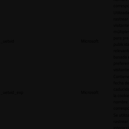
correspo
Utilizad
rastrear 
visitante
múltipl
para pre
_uetvid
Microsoft
publicid
relevant
basada e
preferen
visitante
Contiene
fecha d
caducid
_uetvid_exp
Microsoft
la cookie
nombre
correspo
Se utiliz
rastrear 
interacc