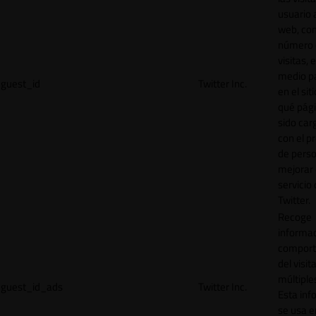
usuario a
web, co
número 
visitas, 
medio p
guest_id
Twitter Inc.
en el sit
qué pág
sido car
con el p
de perso
mejorar 
servicio
Twitter.
Recoge
informac
comport
del visit
múltiple
guest_id_ads
Twitter Inc.
Esta inf
se usa e