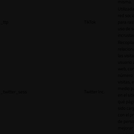
misma.
Utilizada
red socia
_ttp
TikTok
para ras
uso de s
incrusta
Recopila
relacion
las visit
usuario a
web, co
número 
visitas, 
medio p
_twitter_sess
Twitter Inc.
en el sit
qué pág
sido car
con el p
de perso
mejorar 