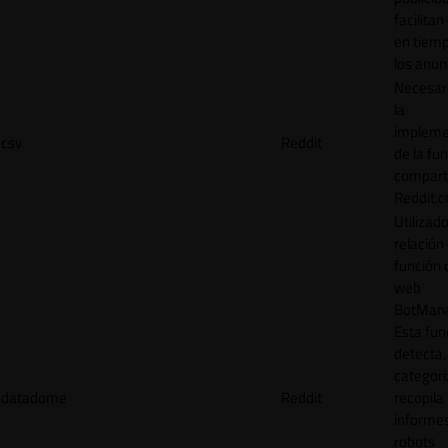
facilitan
en tiemp
los anun
Necesar
la
impleme
csv
Reddit
de la fu
comparti
Reddit.
Utilizad
relación 
función 
web
BotMana
Esta fun
detecta,
categori
datadome
Reddit
recopila
informe
robots