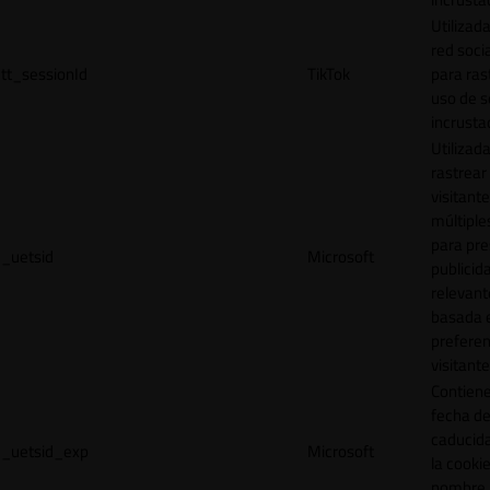
Utilizada
red socia
tt_sessionId
TikTok
para ras
uso de s
incrusta
Utilizad
rastrear 
visitante
múltipl
para pre
_uetsid
Microsoft
publicid
relevant
basada e
preferen
visitante
Contiene
fecha d
caducid
_uetsid_exp
Microsoft
la cookie
nombre