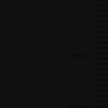
equilibri
carga p
optimiza
experien
usuario.
Utilizad
rastrear 
visitante
múltipl
para pre
__tld__
RudderStack
publicid
relevant
basada e
preferen
visitante
Utilizad
Faceboo
proporci
una seri
Meta Platforms,
product