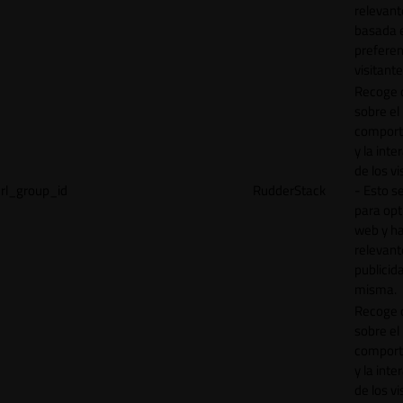
relevant
basada e
preferen
visitante
Recoge 
sobre el
comport
y la inte
de los vi
rl_group_id
RudderStack
- Esto se
para opt
web y h
relevant
publicid
misma.
Recoge 
sobre el
comport
y la inte
de los vi