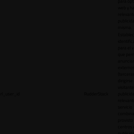
para opt
web y h
relevant
publicid
misma.
Establec
identific
para el v
que per
anuncia
externo
(tercera
dirigirse 
visitant
rl_user_id
RudderStack
publicid
relevant
servicio
combina
provisto
centros 
publicid