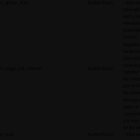
rl_group_trait
RudderStack
- Esto se
para opt
web y h
relevant
publicid
misma.
Registr
ha alcan
sitio web
usuario 
rl_page_init_referrer
RudderStack
habilitar
de comi
por remi
los socio
Recoge 
sobre el
comport
y la inte
de los vi
rl_trait
RudderStack
- Esto se