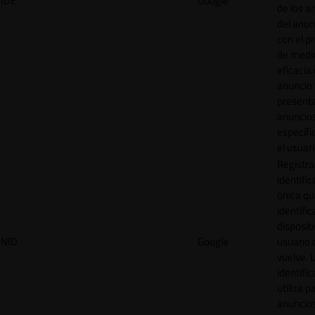
IDE
Google
de los a
del anun
con el p
de medir
eficacia
anuncio 
present
anuncio
específi
el usuari
Registra
identific
única q
identific
disposit
NID
Google
usuario 
vuelve. 
identific
utiliza p
anuncio