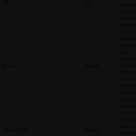
_fbp
Inc.
publicita
como pu
tiempo r
terceros
anuncian
Utilizad
Google 
para
experim
_gcl_au
Google
con la ef
publicita
través d
webs us
sus servi
Utilizad
rastrear 
visitante
múltipl
para pre
_rdt_uuid [x2]
Reddit
publicid