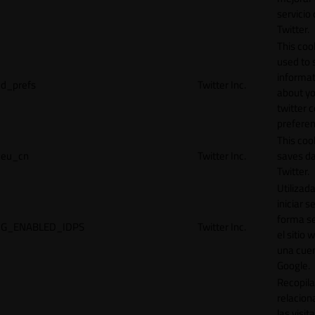
servicio
Twitter.
This cook
used to 
informat
d_prefs
Twitter Inc.
about y
twitter 
preferen
This coo
eu_cn
Twitter Inc.
saves da
Twitter.
Utilizad
iniciar s
forma s
G_ENABLED_IDPS
Twitter Inc.
el sitio 
una cue
Google.
Recopila
relacion
las visit