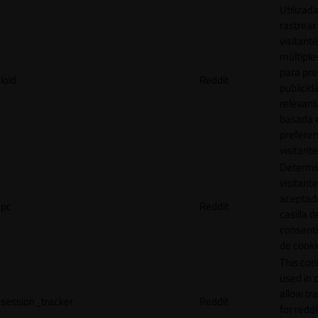
Utilizad
rastrear 
visitante
múltipl
para pre
loid
Reddit
publicid
relevant
basada e
preferen
visitante
Determin
visitant
aceptado
pc
Reddit
casilla d
consent
de cooki
This cook
used in 
allow tr
session_tracker
Reddit
for reddi