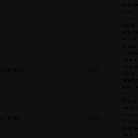
potencia
están
intenta
acceder 
para el 
de la we
Permite 
visitante
compart
contenid
edgebucket
Reddit
web en
platafo
redes so
webs.
This cook
used in 
allow tr
eu_cookie
Reddit
for reddi
adverti
user beh