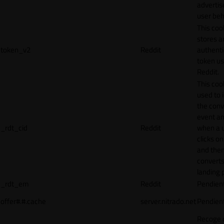
adverti
user beh
This coo
stores a
token_v2
Reddit
authenti
token u
Reddit.
This cook
used to 
the conv
event an
_rdt_cid
Reddit
when a 
clicks o
and the
converts
landing 
_rdt_em
Reddit
Pendien
offer#.#.cache
server.nitrado.net
Pendien
Recoge 