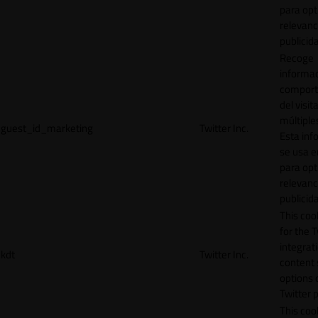
para opt
relevanc
publicid
Recoge
informac
comport
del visit
múltiple
guest_id_marketing
Twitter Inc.
Esta inf
se usa e
para opt
relevanc
publicid
This cook
for the T
integrat
kdt
Twitter Inc.
content 
options 
Twitter 
This coo