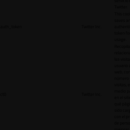
servicio
Twitter.
This coo
saves a
auth_token
Twitter Inc.
authenti
token for
usage.
Recopila
relacion
las visit
usuario a
web, co
número 
visitas, 
medio p
ct0
Twitter Inc.
en el sit
qué pág
sido car
con el p
de perso
mejorar 