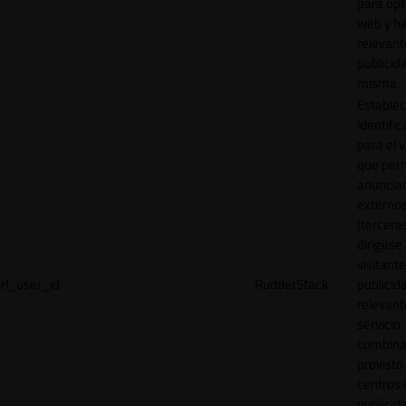
para opt
web y h
relevant
publicid
misma.
Establec
identific
para el v
que per
anuncia
externo
(tercera
dirigirse 
visitant
rl_user_id
RudderStack
publicid
relevant
servicio
combina
provisto
centros 
publicid