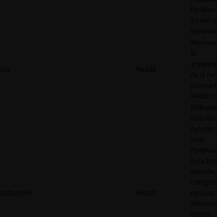
facilitan
en tiemp
los anun
Necesar
la
impleme
csv
Reddit
de la fu
comparti
Reddit.
Utilizad
relación 
función 
web
BotMana
Esta fun
detecta,
categori
datadome
Reddit
recopila
informe
robots