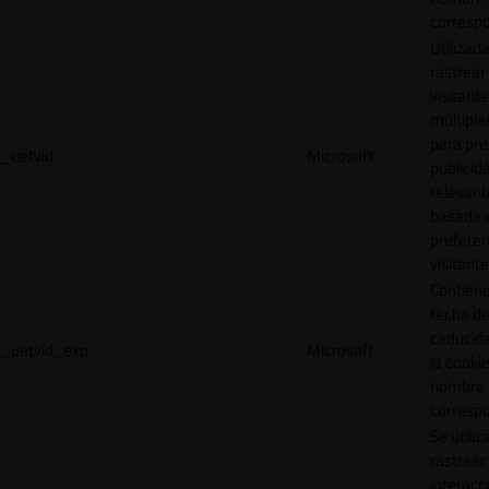
correspo
Utilizad
rastrear 
visitante
múltipl
para pre
_uetvid
Microsoft
publicid
relevant
basada e
preferen
visitante
Contiene
fecha d
caducid
_uetvid_exp
Microsoft
la cookie
nombre
correspo
Se utiliz
rastrear 
interacc