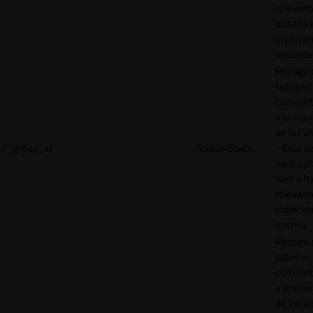
relevant
basada e
preferen
visitante
Recoge 
sobre el
comport
y la inte
de los vi
rl_group_id
RudderStack
- Esto se
para opt
web y h
relevant
publicid
misma.
Recoge 
sobre el
comport
y la inte
de los vi