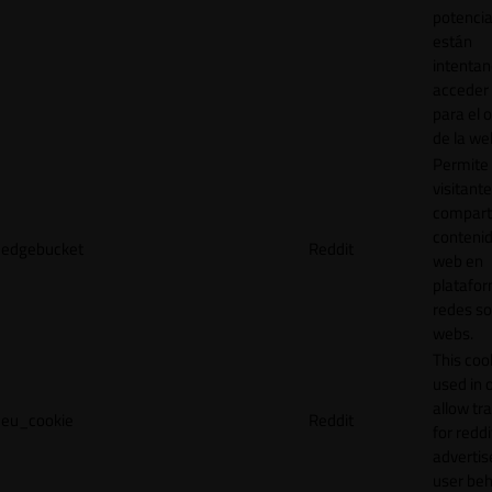
potencia
están
intenta
acceder 
para el 
de la we
Permite 
visitante
compart
contenid
edgebucket
Reddit
web en
platafo
redes so
webs.
This cook
used in 
allow tr
eu_cookie
Reddit
for reddi
adverti
user beh