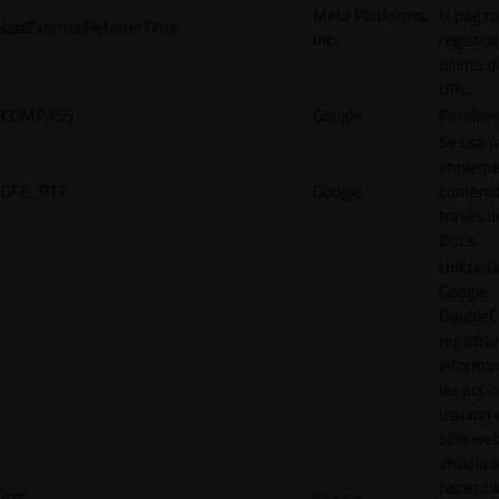
Meta Platforms,
la págin
lastExternalReferrerTime
Inc.
registrar
última d
URL.
COMPASS
Google
Pendien
Se usa p
impleme
GFE_RTT
Google
contenid
través d
Docs.
Utilizad
Google
DoubleCl
registrar
informar
las acci
usuario 
sitio web
visualiza
hacer cl