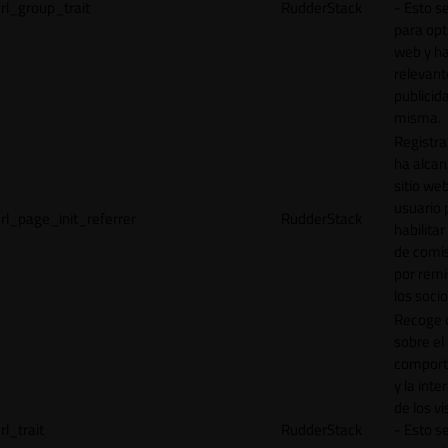
rl_group_trait
RudderStack
- Esto se
para opt
web y h
relevant
publicid
misma.
Registr
ha alcan
sitio web
usuario 
rl_page_init_referrer
RudderStack
habilitar
de comi
por remi
los socio
Recoge 
sobre el
comport
y la inte
de los vi
rl_trait
RudderStack
- Esto se