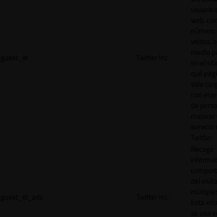
usuario a
web, co
número 
visitas, 
medio p
guest_id
Twitter Inc.
en el sit
qué pág
sido car
con el p
de perso
mejorar 
servicio
Twitter.
Recoge
informac
comport
del visit
múltiple
guest_id_ads
Twitter Inc.
Esta inf
se usa e