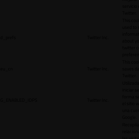
servicio
Twitter.
This cook
used to 
informat
d_prefs
Twitter Inc.
about y
twitter 
preferen
This coo
eu_cn
Twitter Inc.
saves da
Twitter.
Utilizad
iniciar s
forma s
G_ENABLED_IDPS
Twitter Inc.
el sitio 
una cue
Google.
Recopila
relacion
las visit