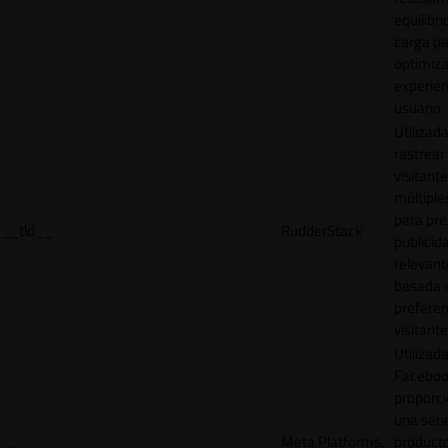
equilibri
carga p
optimiza
experien
usuario.
Utilizad
rastrear 
visitante
múltipl
para pre
__tld__
RudderStack
publicid
relevant
basada e
preferen
visitante
Utilizad
Faceboo
proporci
una seri
Meta Platforms,
product