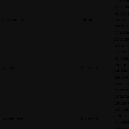
Utilizada
red socia
tt_sessionId
TikTok
para ras
uso de s
incrusta
Utilizad
rastrear 
visitante
múltipl
para pre
_uetsid
Microsoft
publicid
relevant
basada e
preferen
visitante
Contiene
fecha d
caducid
_uetsid_exp
Microsoft
la cookie
nombre