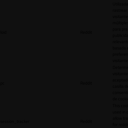
Utilizad
rastrear 
visitante
múltipl
para pre
loid
Reddit
publicid
relevant
basada e
preferen
visitante
Determin
visitant
aceptado
pc
Reddit
casilla d
consent
de cooki
This cook
used in 
allow tr
session_tracker
Reddit
for reddi