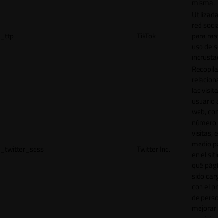
misma.
Utilizada
red socia
_ttp
TikTok
para ras
uso de s
incrusta
Recopila
relacion
las visit
usuario a
web, co
número 
visitas, 
medio p
_twitter_sess
Twitter Inc.
en el sit
qué pág
sido car
con el p
de perso
mejorar 