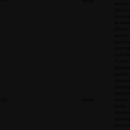
IDE
Google
de los a
del anun
con el p
de medir
eficacia
anuncio 
present
anuncio
específi
el usuari
Registra
identific
única q
identific
disposit
NID
Google
usuario 
vuelve. 
identific
utiliza p
anuncio