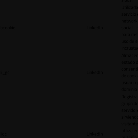
Utilizada
servicio
network
bcookie
LinkedIn
social L
para ras
uso de s
incrusta
Almacen
estado 
consent
li_gc
LinkedIn
de cooki
usuario 
dominio 
Registra
grupo d
servidor
sirviendo
visitante
utiliza e
lidc
LinkedIn
relación 