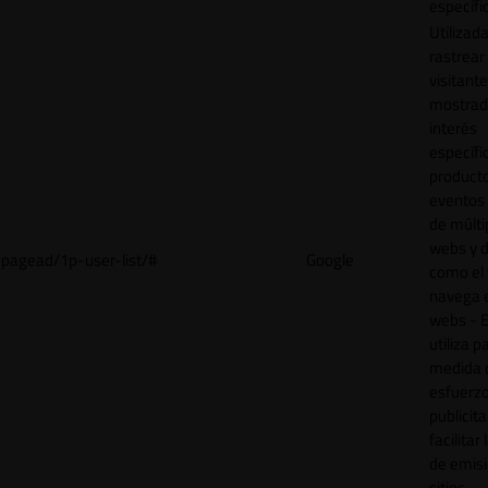
específi
Utilizad
rastrear 
visitant
mostrad
interés
específ
product
eventos 
de múlti
webs y d
pagead/1p-user-list/#
Google
como el 
navega 
webs - E
utiliza p
medida 
esfuerz
publicita
facilitar
de emisi
sitios.