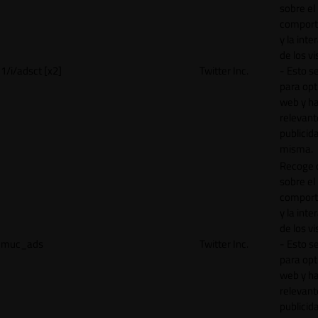
sobre el
comport
y la inte
de los vi
1/i/adsct [x2]
Twitter Inc.
- Esto se
para opt
web y h
relevant
publicid
misma.
Recoge 
sobre el
comport
y la inte
de los vi
muc_ads
Twitter Inc.
- Esto se
para opt
web y h
relevant
publicid