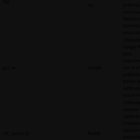
_fbp
Inc.
publicita
como pu
tiempo r
terceros
anuncian
Utilizad
Google 
para
experim
_gcl_au
Google
con la ef
publicita
través d
webs us
sus servi
Utilizad
rastrear 
visitante
múltipl
para pre
_rdt_uuid [x2]
Reddit
publicid