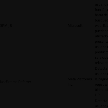
usuario 
función 
barra de
búsqued
SRM_B
Microsoft
web. Est
pueden 
utilizad
presenta
usuario 
product
servicio
relevant
Detecta
usuario 
Meta Platforms,
la págin
lastExternalReferrer
Inc.
registrar
última d
URL.
Detecta
usuario 