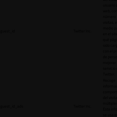
usuario a
web, co
número 
visitas, 
medio p
guest_id
Twitter Inc.
en el sit
qué pág
sido car
con el p
de perso
mejorar 
servicio
Twitter.
Recoge
informac
comport
del visit
múltiple
guest_id_ads
Twitter Inc.
Esta inf
se usa e