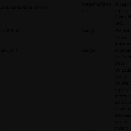
Meta Platforms,
la págin
lastExternalReferrerTime
Inc.
registrar
última d
URL.
COMPASS
Google
Pendien
Se usa p
impleme
GFE_RTT
Google
contenid
través d
Docs.
Utilizad
Google
DoubleCl
registrar
informar
las acci
usuario 
sitio web
visualiza
hacer cl