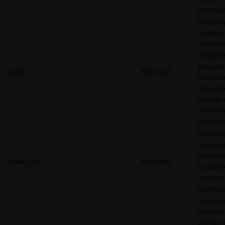
correspo
Utilizad
rastrear 
visitante
múltipl
para pre
_uetvid
Microsoft
publicid
relevant
basada e
preferen
visitante
Contiene
fecha d
caducid
_uetvid_exp
Microsoft
la cookie
nombre
correspo
Se utiliz
rastrear 
interacc