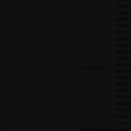
equilibri
carga p
optimiza
experien
usuario.
Utilizad
rastrear 
visitante
múltipl
para pre
__tld__
RudderStack
publicid
relevant
basada e
preferen
visitante
Utilizad
Faceboo
proporci
una seri
Meta Platforms,
product