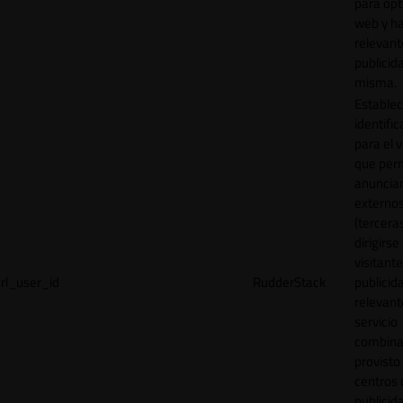
para opt
web y h
relevant
publicid
misma.
Establec
identific
para el v
que per
anuncia
externo
(tercera
dirigirse 
visitant
rl_user_id
RudderStack
publicid
relevant
servicio
combina
provisto
centros 
publicid