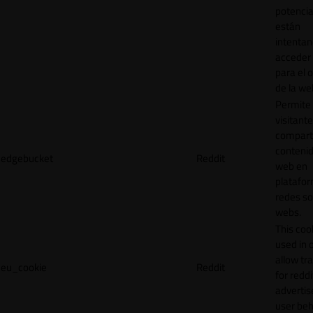
potencia
están
intenta
acceder 
para el 
de la we
Permite 
visitante
compart
contenid
edgebucket
Reddit
web en
platafo
redes so
webs.
This cook
used in 
allow tr
eu_cookie
Reddit
for reddi
adverti
user beh