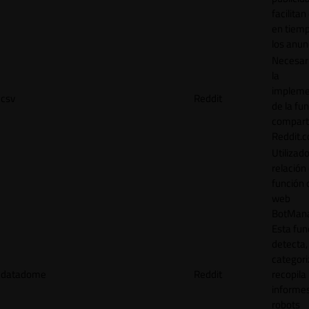
facilitan
en tiemp
los anun
Necesar
la
impleme
csv
Reddit
de la fu
comparti
Reddit.
Utilizad
relación 
función 
web
BotMana
Esta fun
detecta,
categori
datadome
Reddit
recopila
informe
robots