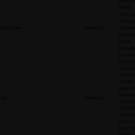
servicio
Twitter.
This coo
saves a
auth_token
Twitter Inc.
authenti
token for
usage.
Recopila
relacion
las visit
usuario a
web, co
número 
visitas, 
medio p
ct0
Twitter Inc.
en el sit
qué pág
sido car
con el p
de perso
mejorar 