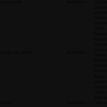
rl_group_trait
RudderStack
- Esto se
para opt
web y h
relevant
publicid
misma.
Registr
ha alcan
sitio web
usuario 
rl_page_init_referrer
RudderStack
habilitar
de comi
por remi
los socio
Recoge 
sobre el
comport
y la inte
de los vi
rl_trait
RudderStack
- Esto se