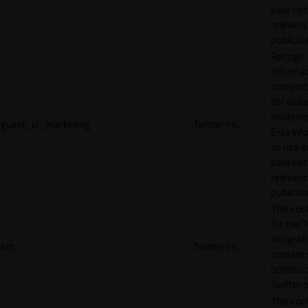
para opt
relevanc
publicid
Recoge
informac
comport
del visit
múltiple
guest_id_marketing
Twitter Inc.
Esta inf
se usa e
para opt
relevanc
publicid
This cook
for the T
integrat
kdt
Twitter Inc.
content 
options 
Twitter 
This coo