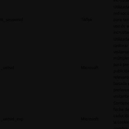
Utilizada
red socia
tt_sessionId
TikTok
para ras
uso de s
incrusta
Utilizad
rastrear 
visitante
múltipl
para pre
_uetsid
Microsoft
publicid
relevant
basada e
preferen
visitante
Contiene
fecha d
caducid
_uetsid_exp
Microsoft
la cookie
nombre