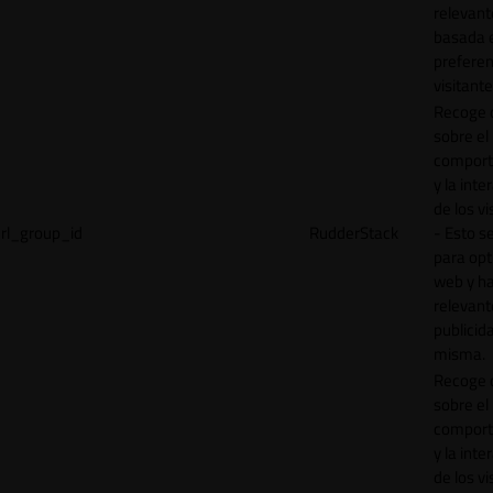
relevant
basada e
preferen
visitante
Recoge 
sobre el
comport
y la inte
de los vi
rl_group_id
RudderStack
- Esto se
para opt
web y h
relevant
publicid
misma.
Recoge 
sobre el
comport
y la inte
de los vi