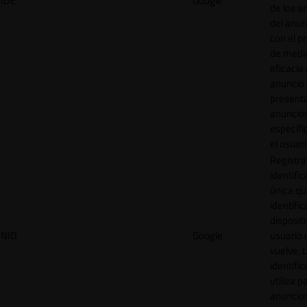
IDE
Google
de los a
del anun
con el p
de medir
eficacia
anuncio 
present
anuncio
específi
el usuari
Registra
identific
única q
identific
disposit
NID
Google
usuario 
vuelve. 
identific
utiliza p
anuncio