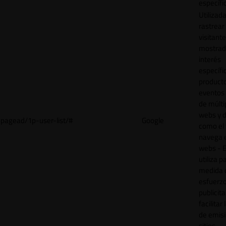
específi
Utilizad
rastrear 
visitant
mostrad
interés
específ
product
eventos 
de múlti
webs y d
pagead/1p-user-list/#
Google
como el 
navega 
webs - E
utiliza p
medida 
esfuerz
publicita
facilitar
de emisi
sitios.