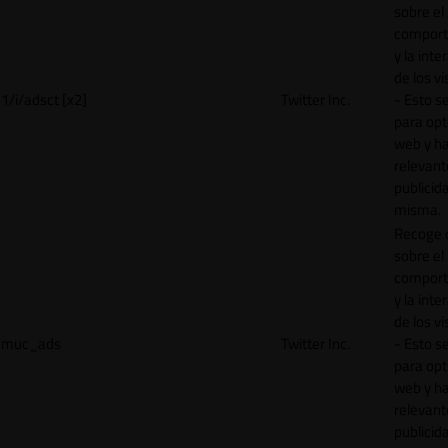
sobre el
comport
y la inte
de los vi
1/i/adsct [x2]
Twitter Inc.
- Esto se
para opt
web y h
relevant
publicid
misma.
Recoge 
sobre el
comport
y la inte
de los vi
muc_ads
Twitter Inc.
- Esto se
para opt
web y h
relevant
publicid