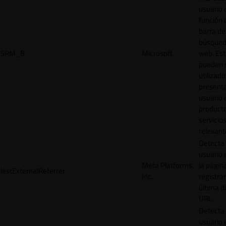
usuario 
función 
barra de
búsqued
SRM_B
Microsoft
web. Est
pueden 
utilizad
presenta
usuario 
product
servicio
relevant
Detecta
usuario 
Meta Platforms,
la págin
lastExternalReferrer
Inc.
registrar
última d
URL.
Detecta
usuario 