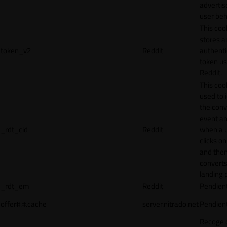
adverti
user beh
This coo
stores a
token_v2
Reddit
authenti
token u
Reddit.
This cook
used to 
the conv
event an
_rdt_cid
Reddit
when a 
clicks o
and the
converts
landing 
_rdt_em
Reddit
Pendien
offer#.#.cache
server.nitrado.net
Pendien
Recoge 