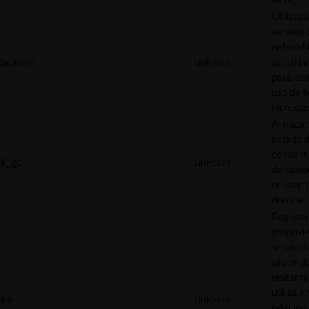
Utilizada
servicio
network
bcookie
LinkedIn
social L
para ras
uso de s
incrusta
Almacen
estado 
consent
li_gc
LinkedIn
de cooki
usuario 
dominio 
Registra
grupo d
servidor
sirviendo
visitante
utiliza e
lidc
LinkedIn
relación 