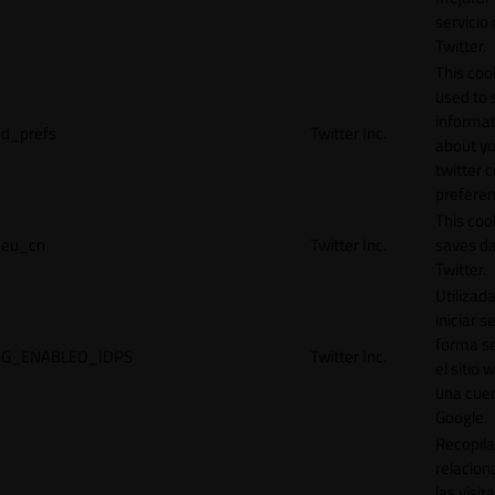
servicio
Twitter.
This cook
used to 
informat
d_prefs
Twitter Inc.
about y
twitter 
preferen
This coo
eu_cn
Twitter Inc.
saves da
Twitter.
Utilizad
iniciar s
forma s
G_ENABLED_IDPS
Twitter Inc.
el sitio 
una cue
Google.
Recopila
relacion
las visit