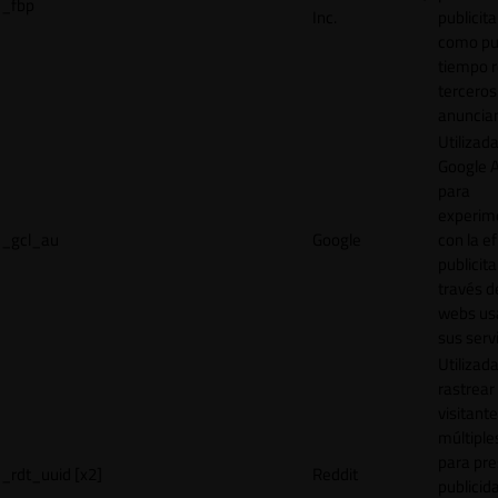
_fbp
Inc.
publicita
como pu
tiempo r
terceros
anuncian
Utilizad
Google 
para
experim
_gcl_au
Google
con la ef
publicita
través d
webs us
sus servi
Utilizad
rastrear 
visitante
múltipl
para pre
_rdt_uuid [x2]
Reddit
publicid