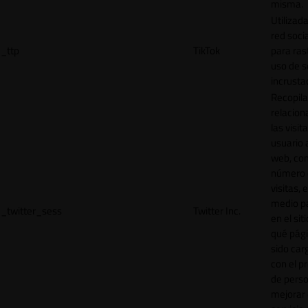
misma.
Utilizada
red socia
_ttp
TikTok
para ras
uso de s
incrusta
Recopila
relacion
las visit
usuario a
web, co
número 
visitas, 
medio p
_twitter_sess
Twitter Inc.
en el sit
qué pág
sido car
con el p
de perso
mejorar 