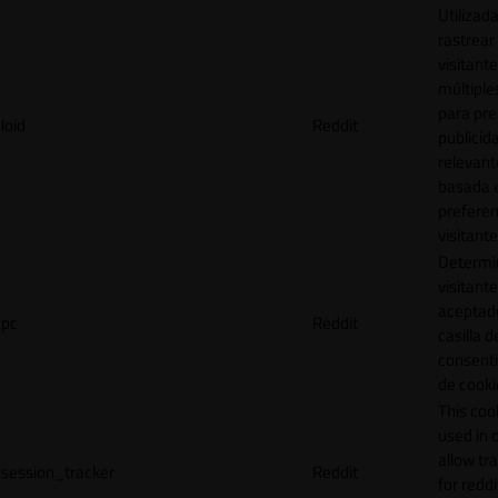
Utilizad
rastrear 
visitante
múltipl
para pre
loid
Reddit
publicid
relevant
basada e
preferen
visitante
Determin
visitant
aceptado
pc
Reddit
casilla d
consent
de cooki
This cook
used in 
allow tr
session_tracker
Reddit
for reddi