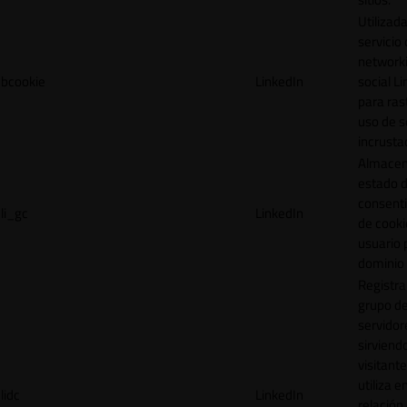
Utilizada
servicio
network
bcookie
LinkedIn
social L
para ras
uso de s
incrusta
Almacen
estado 
consent
li_gc
LinkedIn
de cooki
usuario 
dominio 
Registra
grupo d
servidor
sirviendo
visitante
utiliza e
lidc
LinkedIn
relación 