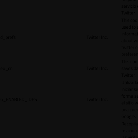
servicio
Twitter.
This cook
used to 
informat
d_prefs
Twitter Inc.
about y
twitter 
preferen
This coo
eu_cn
Twitter Inc.
saves da
Twitter.
Utilizad
iniciar s
forma s
G_ENABLED_IDPS
Twitter Inc.
el sitio 
una cue
Google.
Recopila
relacion
las visit