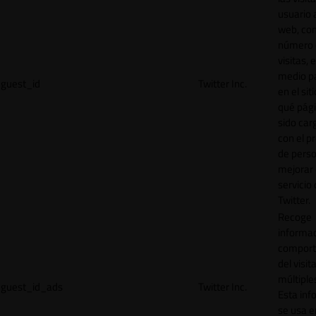
usuario a
web, co
número 
visitas, 
medio p
guest_id
Twitter Inc.
en el sit
qué pág
sido car
con el p
de perso
mejorar 
servicio
Twitter.
Recoge
informac
comport
del visit
múltiple
guest_id_ads
Twitter Inc.
Esta inf
se usa e