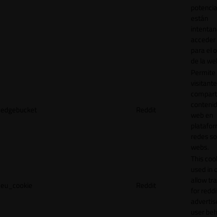
potencia
están
intenta
acceder 
para el 
de la we
Permite 
visitante
compart
contenid
edgebucket
Reddit
web en
platafo
redes so
webs.
This cook
used in 
allow tr
eu_cookie
Reddit
for reddi
adverti
user beh