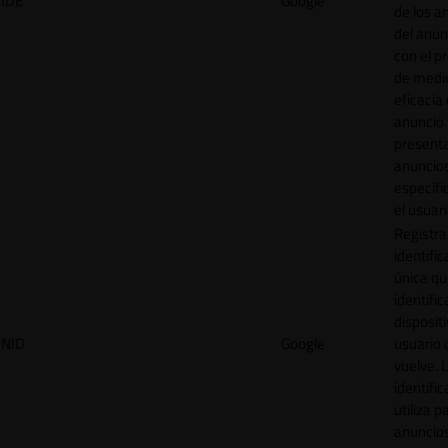
IDE
Google
de los a
del anun
con el p
de medir
eficacia
anuncio 
present
anuncio
específi
el usuari
Registra
identific
única q
identific
disposit
NID
Google
usuario 
vuelve. 
identific
utiliza p
anuncio