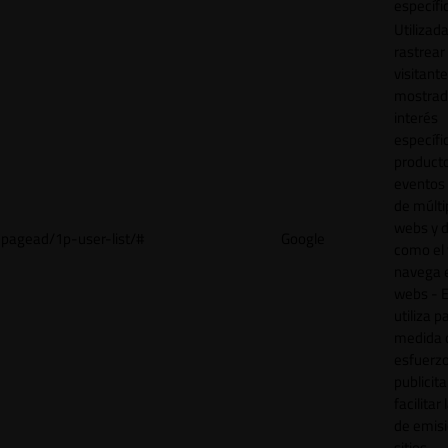
específi
Utilizad
rastrear 
visitant
mostrad
interés
específ
product
eventos 
de múlti
webs y d
pagead/1p-user-list/#
Google
como el 
navega 
webs - E
utiliza p
medida 
esfuerz
publicita
facilitar
de emisi
sitios.