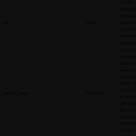
misma.
Utilizada
red socia
_ttp
TikTok
para ras
uso de s
incrusta
Recopila
relacion
las visit
usuario a
web, co
número 
visitas, 
medio p
_twitter_sess
Twitter Inc.
en el sit
qué pág
sido car
con el p
de perso
mejorar 