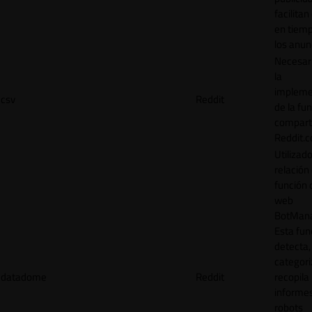
facilitan
en tiemp
los anun
Necesar
la
impleme
csv
Reddit
de la fu
comparti
Reddit.
Utilizad
relación 
función 
web
BotMana
Esta fun
detecta,
categori
datadome
Reddit
recopila
informe
robots