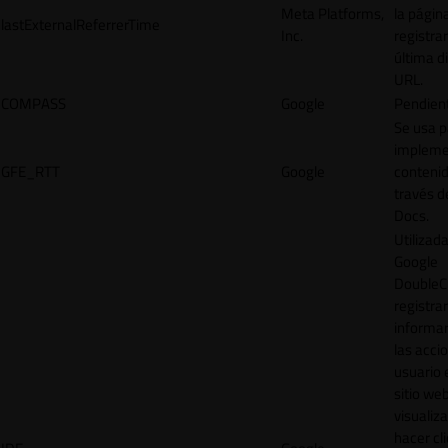
Meta Platforms,
la págin
lastExternalReferrerTime
Inc.
registrar
última d
URL.
COMPASS
Google
Pendien
Se usa p
impleme
GFE_RTT
Google
contenid
través d
Docs.
Utilizad
Google
DoubleCl
registrar
informar
las acci
usuario 
sitio web
visualiza
hacer cl