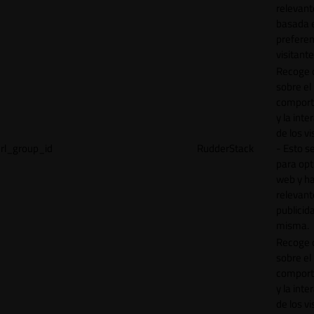
relevant
basada e
preferen
visitante
Recoge 
sobre el
comport
y la inte
de los vi
rl_group_id
RudderStack
- Esto se
para opt
web y h
relevant
publicid
misma.
Recoge 
sobre el
comport
y la inte
de los vi