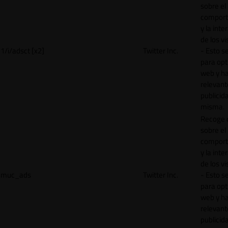
sobre el
comport
y la inte
de los vi
1/i/adsct [x2]
Twitter Inc.
- Esto se
para opt
web y h
relevant
publicid
misma.
Recoge 
sobre el
comport
y la inte
de los vi
muc_ads
Twitter Inc.
- Esto se
para opt
web y h
relevant
publicid