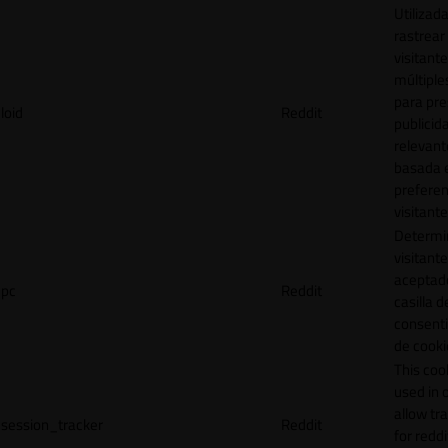
Utilizad
rastrear 
visitante
múltipl
para pre
loid
Reddit
publicid
relevant
basada e
preferen
visitante
Determin
visitant
aceptado
pc
Reddit
casilla d
consent
de cooki
This cook
used in 
allow tr
session_tracker
Reddit
for reddi