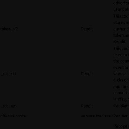
adverti
user beh
This coo
stores a
token_v2
Reddit
authenti
token u
Reddit.
This cook
used to 
the conv
event an
_rdt_cid
Reddit
when a 
clicks o
and the
converts
landing 
_rdt_em
Reddit
Pendien
offer#.#.cache
server.nitrado.net
Pendien
Recoge 