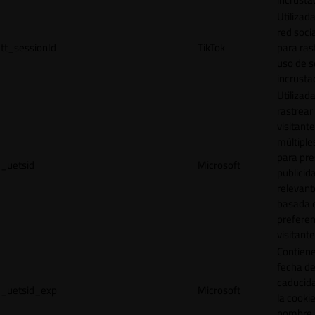
Utilizada
red socia
tt_sessionId
TikTok
para ras
uso de s
incrusta
Utilizad
rastrear 
visitante
múltipl
para pre
_uetsid
Microsoft
publicid
relevant
basada e
preferen
visitante
Contiene
fecha d
caducid
_uetsid_exp
Microsoft
la cookie
nombre