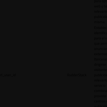
para opt
web y h
relevant
publicid
misma.
Establec
identific
para el v
que per
anuncia
externo
(tercera
dirigirse 
visitant
rl_user_id
RudderStack
publicid
relevant
servicio
combina
provisto
centros 
publicid