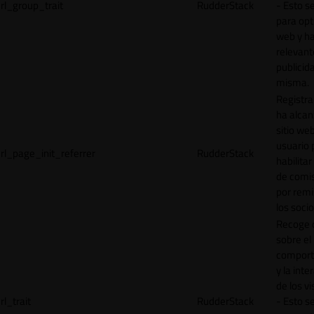
rl_group_trait
RudderStack
- Esto se
para opt
web y h
relevant
publicid
misma.
Registr
ha alcan
sitio web
usuario 
rl_page_init_referrer
RudderStack
habilitar
de comi
por remi
los socio
Recoge 
sobre el
comport
y la inte
de los vi
rl_trait
RudderStack
- Esto se