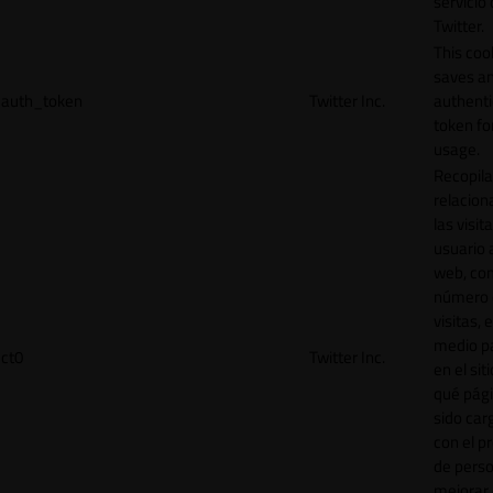
servicio
Twitter.
This coo
saves a
auth_token
Twitter Inc.
authenti
token for
usage.
Recopila
relacion
las visit
usuario a
web, co
número 
visitas, 
medio p
ct0
Twitter Inc.
en el sit
qué pág
sido car
con el p
de perso
mejorar 