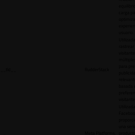
equilibri
carga p
optimiza
experien
usuario.
Utilizad
rastrear 
visitante
múltipl
para pre
__tld__
RudderStack
publicid
relevant
basada e
preferen
visitante
Utilizad
Faceboo
proporci
una seri
Meta Platforms,
product