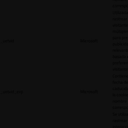
correspo
Utilizad
rastrear 
visitante
múltipl
para pre
_uetvid
Microsoft
publicid
relevant
basada e
preferen
visitante
Contiene
fecha d
caducid
_uetvid_exp
Microsoft
la cookie
nombre
correspo
Se utiliz
rastrear 
interacc