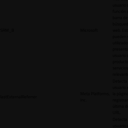
usuario 
función 
barra de
búsqued
SRM_B
Microsoft
web. Est
pueden 
utilizad
presenta
usuario 
product
servicio
relevant
Detecta
usuario 
Meta Platforms,
la págin
lastExternalReferrer
Inc.
registrar
última d
URL.
Detecta
usuario 