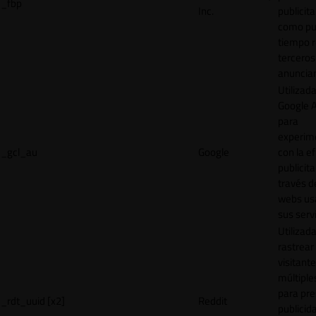
_fbp
Inc.
publicita
como pu
tiempo r
terceros
anuncian
Utilizad
Google 
para
experim
_gcl_au
Google
con la ef
publicita
través d
webs us
sus servi
Utilizad
rastrear 
visitante
múltipl
para pre
_rdt_uuid [x2]
Reddit
publicid