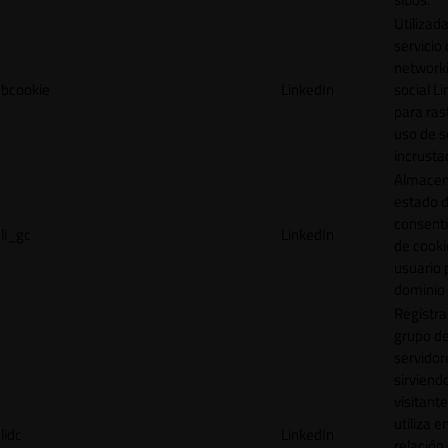
Utilizada
servicio
network
bcookie
LinkedIn
social L
para ras
uso de s
incrusta
Almacen
estado 
consent
li_gc
LinkedIn
de cooki
usuario 
dominio 
Registra
grupo d
servidor
sirviendo
visitante
utiliza e
lidc
LinkedIn
relación 