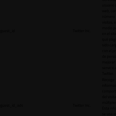
usuario a
web, co
número 
visitas, 
medio p
guest_id
Twitter Inc.
en el sit
qué pág
sido car
con el p
de perso
mejorar 
servicio
Twitter.
Recoge
informac
comport
del visit
múltiple
guest_id_ads
Twitter Inc.
Esta inf
se usa e