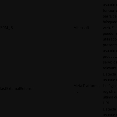
usuario 
función 
barra de
búsqued
SRM_B
Microsoft
web. Est
pueden 
utilizad
presenta
usuario 
product
servicio
relevant
Detecta
usuario 
Meta Platforms,
la págin
lastExternalReferrer
Inc.
registrar
última d
URL.
Detecta
usuario 