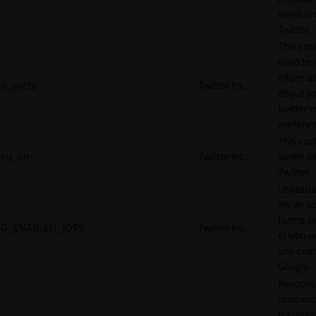
servicio
Twitter.
This cook
used to 
informat
d_prefs
Twitter Inc.
about y
twitter 
preferen
This coo
eu_cn
Twitter Inc.
saves da
Twitter.
Utilizad
iniciar s
forma s
G_ENABLED_IDPS
Twitter Inc.
el sitio 
una cue
Google.
Recopila
relacion
las visit