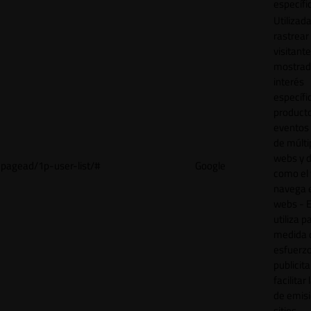
específi
Utilizad
rastrear 
visitant
mostrad
interés
específ
product
eventos 
de múlti
webs y d
pagead/1p-user-list/#
Google
como el 
navega 
webs - E
utiliza p
medida 
esfuerz
publicita
facilitar
de emisi
sitios.