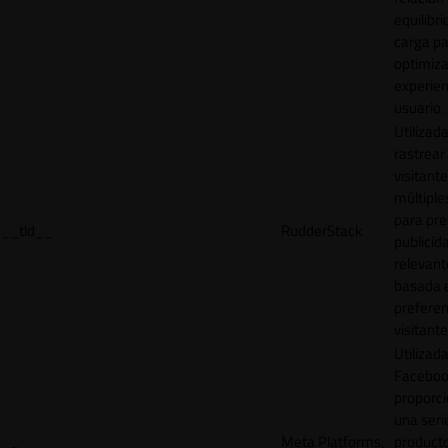
equilibri
carga p
optimiza
experien
usuario.
Utilizad
rastrear 
visitante
múltipl
para pre
__tld__
RudderStack
publicid
relevant
basada e
preferen
visitante
Utilizad
Faceboo
proporci
una seri
Meta Platforms,
product