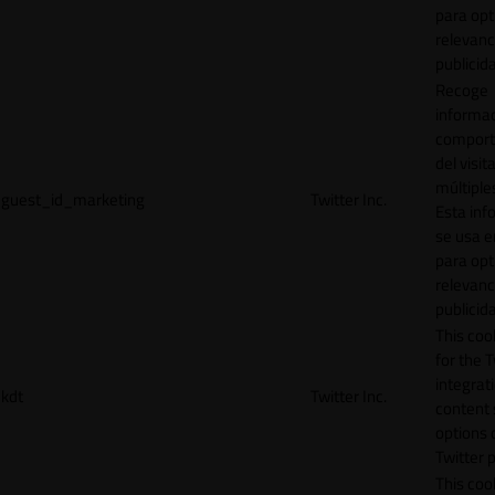
para opt
relevanc
publicid
Recoge
informac
comport
del visit
múltiple
guest_id_marketing
Twitter Inc.
Esta inf
se usa e
para opt
relevanc
publicid
This cook
for the T
integrat
kdt
Twitter Inc.
content 
options 
Twitter 
This coo