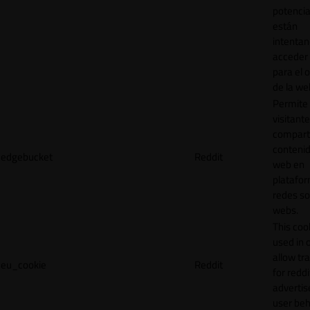
potencia
están
intenta
acceder 
para el 
de la we
Permite 
visitante
compart
contenid
edgebucket
Reddit
web en
platafo
redes so
webs.
This cook
used in 
allow tr
eu_cookie
Reddit
for reddi
adverti
user beh