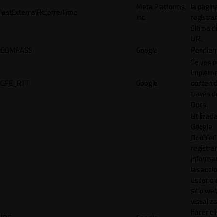
Meta Platforms,
la págin
lastExternalReferrerTime
Inc.
registrar
última d
URL.
COMPASS
Google
Pendien
Se usa p
impleme
GFE_RTT
Google
contenid
través d
Docs.
Utilizad
Google
DoubleCl
registrar
informar
las acci
usuario 
sitio web
visualiza
hacer cl