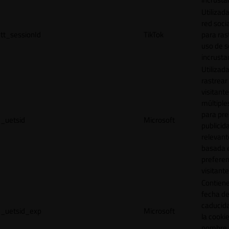
Utilizada
red socia
tt_sessionId
TikTok
para ras
uso de s
incrusta
Utilizad
rastrear 
visitante
múltipl
para pre
_uetsid
Microsoft
publicid
relevant
basada e
preferen
visitante
Contiene
fecha d
caducid
_uetsid_exp
Microsoft
la cookie
nombre