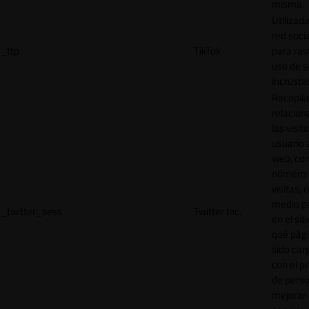
misma.
Utilizada
red socia
_ttp
TikTok
para ras
uso de s
incrusta
Recopila
relacion
las visit
usuario a
web, co
número 
visitas, 
medio p
_twitter_sess
Twitter Inc.
en el sit
qué pág
sido car
con el p
de perso
mejorar 