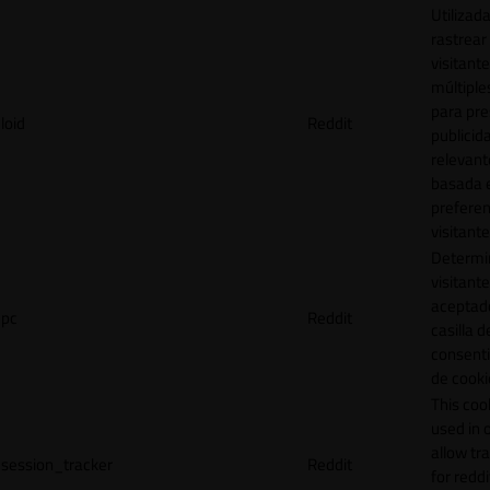
Utilizad
rastrear 
visitante
múltipl
para pre
loid
Reddit
publicid
relevant
basada e
preferen
visitante
Determin
visitant
aceptado
pc
Reddit
casilla d
consent
de cooki
This cook
used in 
allow tr
session_tracker
Reddit
for reddi