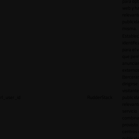
para opt
web y h
relevant
publicid
misma.
Establec
identific
para el v
que per
anuncia
externo
(tercera
dirigirse 
visitant
rl_user_id
RudderStack
publicid
relevant
servicio
combina
provisto
centros 
publicid