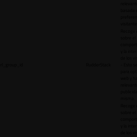
relevant
basada e
preferen
visitante
Recoge 
sobre el
comport
y la inte
de los vi
rl_group_id
RudderStack
- Esto se
para opt
web y h
relevant
publicid
misma.
Recoge 
sobre el
comport
y la inte
de los vi