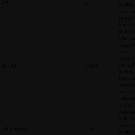
_fbp
Inc.
publicita
como pu
tiempo r
terceros
anuncian
Utilizad
Google 
para
experim
_gcl_au
Google
con la ef
publicita
través d
webs us
sus servi
Utilizad
rastrear 
visitante
múltipl
para pre
_rdt_uuid [x2]
Reddit
publicid