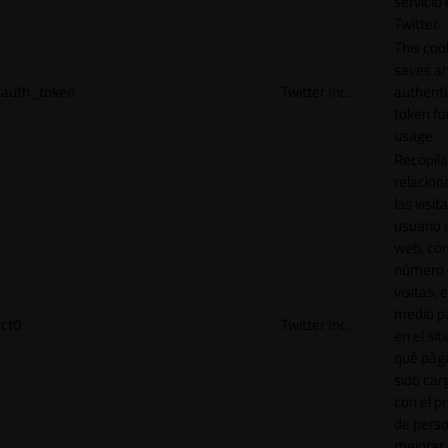
servicio
Twitter.
This coo
saves a
auth_token
Twitter Inc.
authenti
token for
usage.
Recopila
relacion
las visit
usuario a
web, co
número 
visitas, 
medio p
ct0
Twitter Inc.
en el sit
qué pág
sido car
con el p
de perso
mejorar 