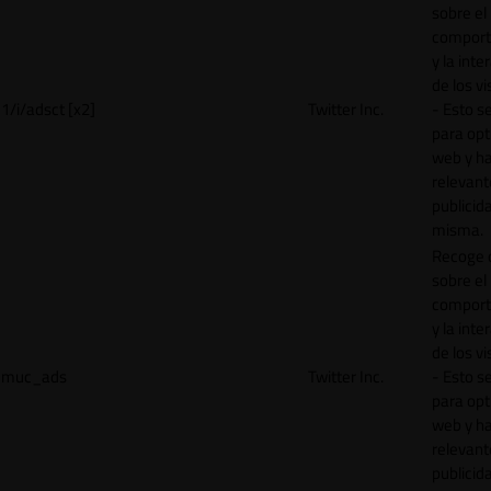
sobre el
comport
y la inte
de los vi
1/i/adsct [x2]
Twitter Inc.
- Esto se
para opt
web y h
relevant
publicid
misma.
Recoge 
sobre el
comport
y la inte
de los vi
muc_ads
Twitter Inc.
- Esto se
para opt
web y h
relevant
publicid