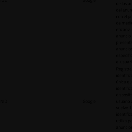
IDE
Google
de los a
del anun
con el p
de medir
eficacia
anuncio 
present
anuncio
específi
el usuari
Registra
identific
única q
identific
disposit
NID
Google
usuario 
vuelve. 
identific
utiliza p
anuncio