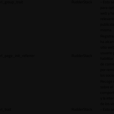
rl_group_trait
RudderStack
- Esto se
para opt
web y h
relevant
publicid
misma.
Registr
ha alcan
sitio web
usuario 
rl_page_init_referrer
RudderStack
habilitar
de comi
por remi
los socio
Recoge 
sobre el
comport
y la inte
de los vi
rl_trait
RudderStack
- Esto se