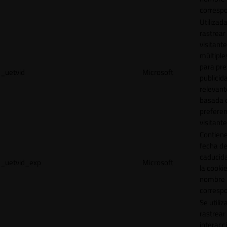
correspo
Utilizad
rastrear 
visitante
múltipl
para pre
_uetvid
Microsoft
publicid
relevant
basada e
preferen
visitante
Contiene
fecha d
caducid
_uetvid_exp
Microsoft
la cookie
nombre
correspo
Se utiliz
rastrear 
interacc