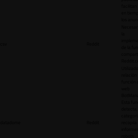
facilitan
en tiemp
los anun
Necesar
la
impleme
csv
Reddit
de la fu
comparti
Reddit.
Utilizad
relación 
función 
web
BotMana
Esta fun
detecta,
categori
datadome
Reddit
recopila
informe
robots