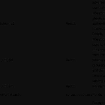
adverti
user beh
This coo
stores a
token_v2
Reddit
authenti
token u
Reddit.
This cook
used to 
the conv
event an
_rdt_cid
Reddit
when a 
clicks o
and the
converts
landing 
_rdt_em
Reddit
Pendien
offer#.#.cache
server.nitrado.net
Pendien
Recoge 