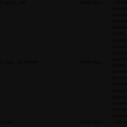
rl_group_trait
RudderStack
- Esto se
para opt
web y h
relevant
publicid
misma.
Registr
ha alcan
sitio web
usuario 
rl_page_init_referrer
RudderStack
habilitar
de comi
por remi
los socio
Recoge 
sobre el
comport
y la inte
de los vi
rl_trait
RudderStack
- Esto se