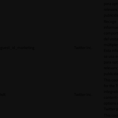
para opt
relevanc
publicid
Recoge
informac
comport
del visit
múltiple
guest_id_marketing
Twitter Inc.
Esta inf
se usa e
para opt
relevanc
publicid
This cook
for the T
integrat
kdt
Twitter Inc.
content 
options 
Twitter 
This coo