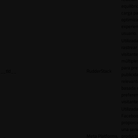
equilibri
carga p
optimiza
experien
usuario.
Utilizad
rastrear 
visitante
múltipl
para pre
__tld__
RudderStack
publicid
relevant
basada e
preferen
visitante
Utilizad
Faceboo
proporci
una seri
Meta Platforms,
product