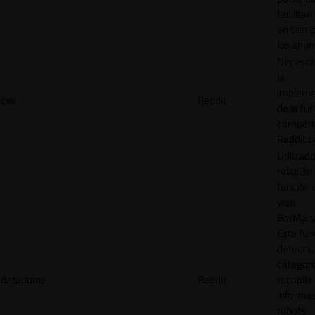
facilitan
en tiemp
los anun
Necesar
la
impleme
csv
Reddit
de la fu
comparti
Reddit.
Utilizad
relación 
función 
web
BotMana
Esta fun
detecta,
categori
datadome
Reddit
recopila
informe
robots