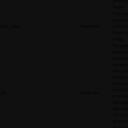
servicio
Twitter.
This coo
saves a
auth_token
Twitter Inc.
authenti
token for
usage.
Recopila
relacion
las visit
usuario a
web, co
número 
visitas, 
medio p
ct0
Twitter Inc.
en el sit
qué pág
sido car
con el p
de perso
mejorar 