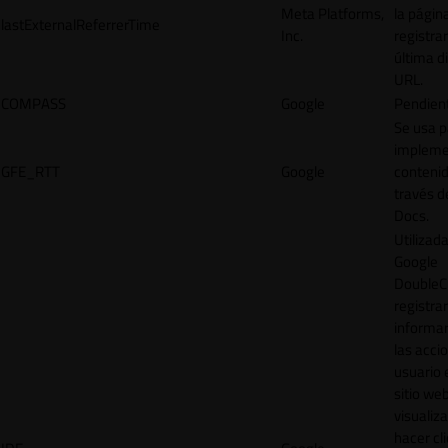
Meta Platforms,
la págin
lastExternalReferrerTime
Inc.
registrar
última d
URL.
COMPASS
Google
Pendien
Se usa p
impleme
GFE_RTT
Google
contenid
través d
Docs.
Utilizad
Google
DoubleCl
registrar
informar
las acci
usuario 
sitio web
visualiza
hacer cl