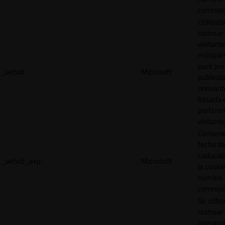
correspo
Utilizad
rastrear 
visitante
múltipl
para pre
_uetvid
Microsoft
publicid
relevant
basada e
preferen
visitante
Contiene
fecha d
caducid
_uetvid_exp
Microsoft
la cookie
nombre
correspo
Se utiliz
rastrear 
interacc