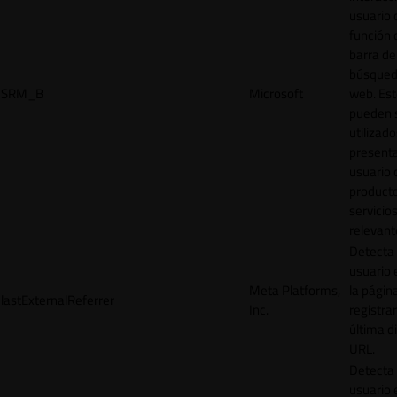
usuario 
función 
barra de
búsqued
SRM_B
Microsoft
web. Est
pueden 
utilizad
presenta
usuario 
product
servicio
relevant
Detecta
usuario 
Meta Platforms,
la págin
lastExternalReferrer
Inc.
registrar
última d
URL.
Detecta
usuario 