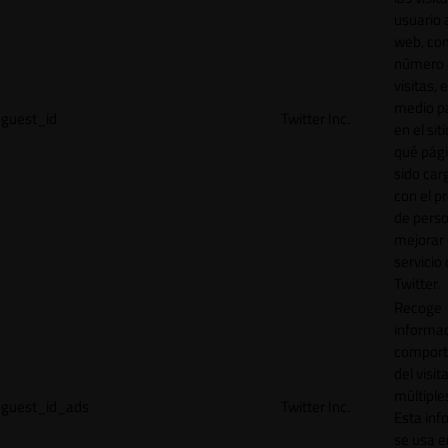
usuario a
web, co
número 
visitas, 
medio p
guest_id
Twitter Inc.
en el sit
qué pág
sido car
con el p
de perso
mejorar 
servicio
Twitter.
Recoge
informac
comport
del visit
múltiple
guest_id_ads
Twitter Inc.
Esta inf
se usa e