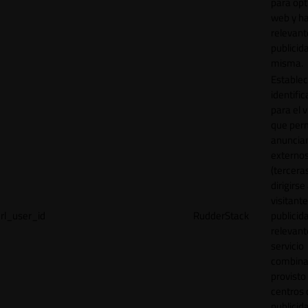
para opt
web y h
relevant
publicid
misma.
Establec
identific
para el v
que per
anuncia
externo
(tercera
dirigirse 
visitant
rl_user_id
RudderStack
publicid
relevant
servicio
combina
provisto
centros 
publicid