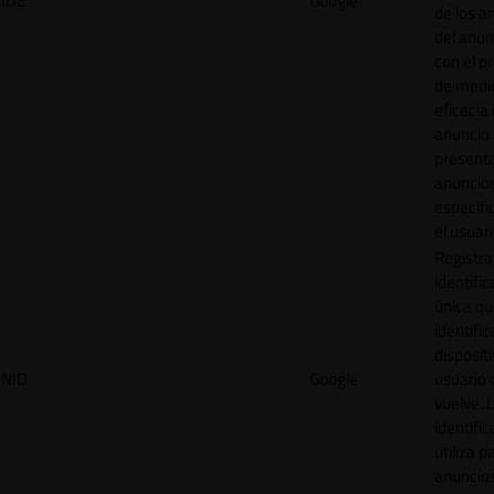
IDE
Google
de los a
del anun
con el p
de medir
eficacia
anuncio 
present
anuncio
específi
el usuari
Registra
identific
única q
identific
disposit
NID
Google
usuario 
vuelve. 
identific
utiliza p
anuncio