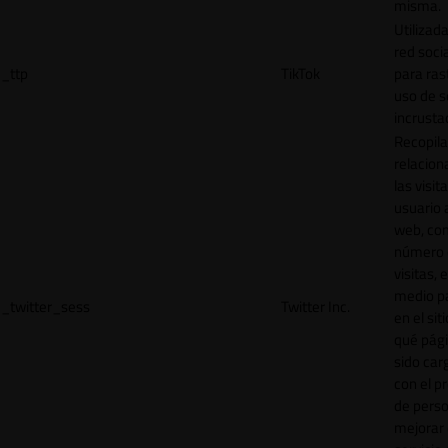
misma.
Utilizada
red socia
_ttp
TikTok
para ras
uso de s
incrusta
Recopila
relacion
las visit
usuario a
web, co
número 
visitas, 
medio p
_twitter_sess
Twitter Inc.
en el sit
qué pág
sido car
con el p
de perso
mejorar 