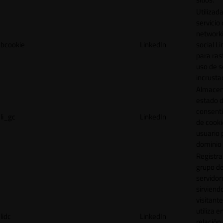
Utilizada
servicio
network
bcookie
LinkedIn
social L
para ras
uso de s
incrusta
Almacen
estado 
consent
li_gc
LinkedIn
de cooki
usuario 
dominio 
Registra
grupo d
servidor
sirviendo
visitante
utiliza e
lidc
LinkedIn
relación 