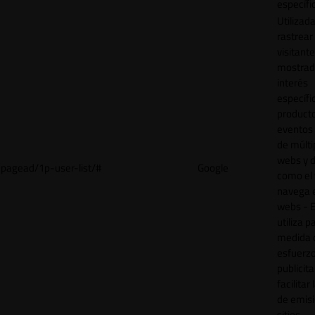
específi
Utilizad
rastrear 
visitant
mostrad
interés
específ
product
eventos 
de múlti
webs y d
pagead/1p-user-list/#
Google
como el 
navega 
webs - E
utiliza p
medida 
esfuerz
publicita
facilitar
de emisi
sitios.