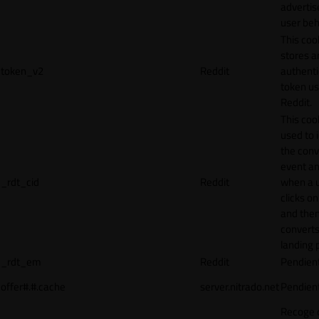
adverti
user beh
This coo
stores a
token_v2
Reddit
authenti
token u
Reddit.
This cook
used to 
the conv
event an
_rdt_cid
Reddit
when a 
clicks o
and the
converts
landing 
_rdt_em
Reddit
Pendien
offer#.#.cache
server.nitrado.net
Pendien
Recoge 