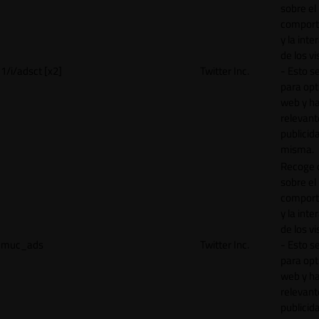
sobre el
comport
y la inte
de los vi
1/i/adsct [x2]
Twitter Inc.
- Esto se
para opt
web y h
relevant
publicid
misma.
Recoge 
sobre el
comport
y la inte
de los vi
muc_ads
Twitter Inc.
- Esto se
para opt
web y h
relevant
publicid