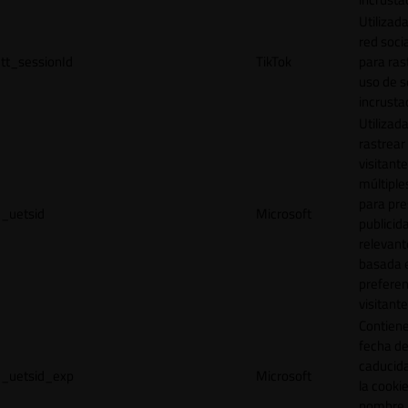
Utilizada
red socia
tt_sessionId
TikTok
para ras
uso de s
incrusta
Utilizad
rastrear 
visitante
múltipl
para pre
_uetsid
Microsoft
publicid
relevant
basada e
preferen
visitante
Contiene
fecha d
caducid
_uetsid_exp
Microsoft
la cookie
nombre