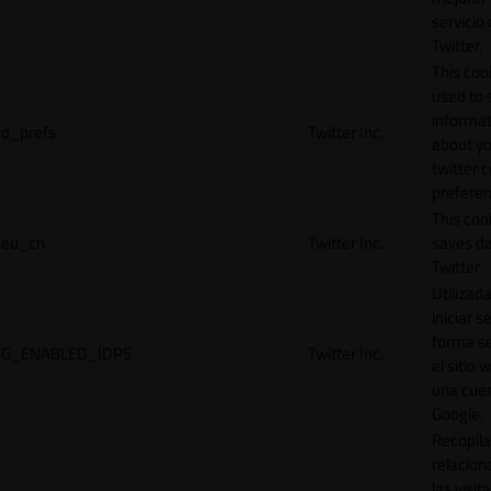
servicio
Twitter.
This cook
used to 
informat
d_prefs
Twitter Inc.
about y
twitter 
preferen
This coo
eu_cn
Twitter Inc.
saves da
Twitter.
Utilizad
iniciar s
forma s
G_ENABLED_IDPS
Twitter Inc.
el sitio 
una cue
Google.
Recopila
relacion
las visit