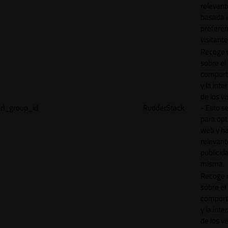
relevant
basada e
preferen
visitante
Recoge 
sobre el
comport
y la inte
de los vi
rl_group_id
RudderStack
- Esto se
para opt
web y h
relevant
publicid
misma.
Recoge 
sobre el
comport
y la inte
de los vi