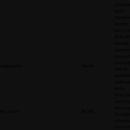
potencia
están
intenta
acceder 
para el 
de la we
Permite 
visitante
compart
contenid
edgebucket
Reddit
web en
platafo
redes so
webs.
This cook
used in 
allow tr
eu_cookie
Reddit
for reddi
adverti
user beh