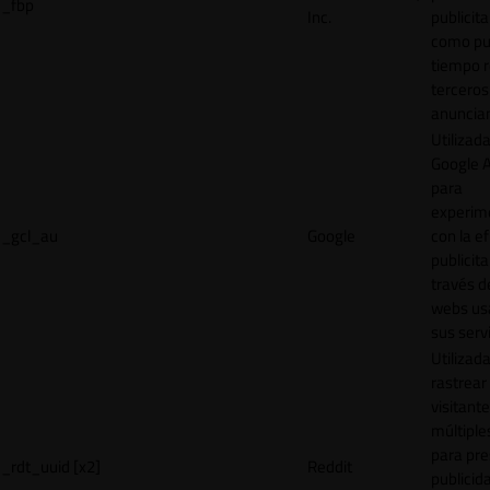
_fbp
Inc.
publicita
como pu
tiempo r
terceros
anuncian
Utilizad
Google 
para
experim
_gcl_au
Google
con la ef
publicita
través d
webs us
sus servi
Utilizad
rastrear 
visitante
múltipl
para pre
_rdt_uuid [x2]
Reddit
publicid