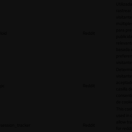
Utilizad
rastrear 
visitante
múltipl
para pre
loid
Reddit
publicid
relevant
basada e
preferen
visitante
Determin
visitant
aceptado
pc
Reddit
casilla d
consent
de cooki
This cook
used in 
allow tr
session_tracker
Reddit
for reddi