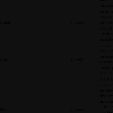
Utilizada
servicio
network
bcookie
LinkedIn
social L
para ras
uso de s
incrusta
Almacen
estado 
consent
li_gc
LinkedIn
de cooki
usuario 
dominio 
Registra
grupo d
servidor
sirviendo
visitante
utiliza e
lidc
LinkedIn
relación 