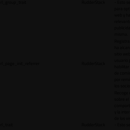
rl_group_trait
RudderStack
- Esto se
para opt
web y h
relevant
publicid
misma.
Registr
ha alcan
sitio web
usuario 
rl_page_init_referrer
RudderStack
habilitar
de comi
por remi
los socio
Recoge 
sobre el
comport
y la inte
de los vi
rl_trait
RudderStack
- Esto se