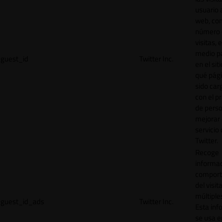
usuario a
web, co
número 
visitas, 
medio p
guest_id
Twitter Inc.
en el sit
qué pág
sido car
con el p
de perso
mejorar 
servicio
Twitter.
Recoge
informac
comport
del visit
múltiple
guest_id_ads
Twitter Inc.
Esta inf
se usa e