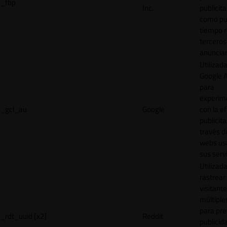
_fbp
Inc.
publicita
como pu
tiempo r
terceros
anuncian
Utilizad
Google 
para
experim
_gcl_au
Google
con la ef
publicita
través d
webs us
sus servi
Utilizad
rastrear 
visitante
múltipl
para pre
_rdt_uuid [x2]
Reddit
publicid