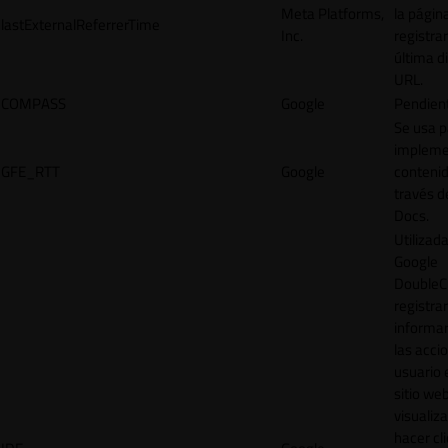
Meta Platforms,
la págin
lastExternalReferrerTime
Inc.
registrar
última d
URL.
COMPASS
Google
Pendien
Se usa p
impleme
GFE_RTT
Google
contenid
través d
Docs.
Utilizad
Google
DoubleCl
registrar
informar
las acci
usuario 
sitio web
visualiza
hacer cl