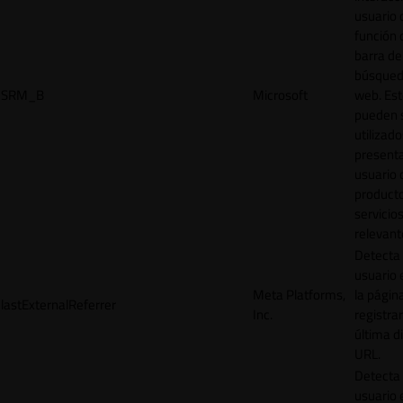
usuario 
función 
barra de
búsqued
SRM_B
Microsoft
web. Est
pueden 
utilizad
presenta
usuario 
product
servicio
relevant
Detecta
usuario 
Meta Platforms,
la págin
lastExternalReferrer
Inc.
registrar
última d
URL.
Detecta
usuario 