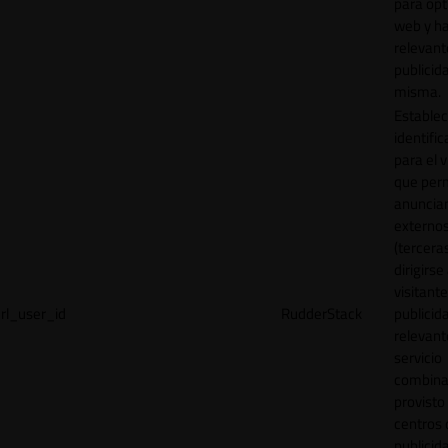
para opt
web y h
relevant
publicid
misma.
Establec
identific
para el v
que per
anuncia
externo
(tercera
dirigirse 
visitant
rl_user_id
RudderStack
publicid
relevant
servicio
combina
provisto
centros 
publicid