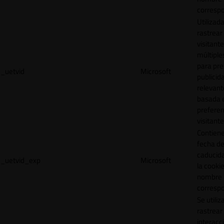
correspo
Utilizad
rastrear 
visitante
múltipl
para pre
_uetvid
Microsoft
publicid
relevant
basada e
preferen
visitante
Contiene
fecha d
caducid
_uetvid_exp
Microsoft
la cookie
nombre
correspo
Se utiliz
rastrear 
interacc