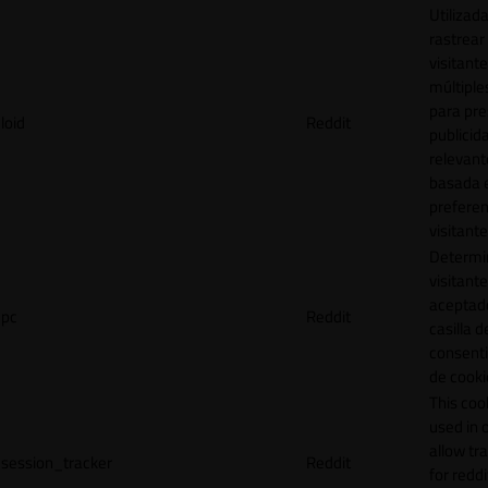
Utilizad
rastrear 
visitante
múltipl
para pre
loid
Reddit
publicid
relevant
basada e
preferen
visitante
Determin
visitant
aceptado
pc
Reddit
casilla d
consent
de cooki
This cook
used in 
allow tr
session_tracker
Reddit
for reddi