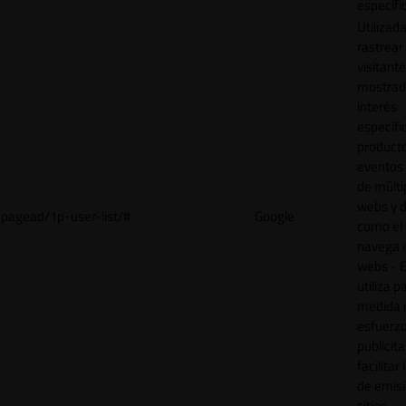
específi
Utilizad
rastrear 
visitant
mostrad
interés
específ
product
eventos 
de múlti
webs y d
pagead/1p-user-list/#
Google
como el 
navega 
webs - E
utiliza p
medida 
esfuerz
publicita
facilitar
de emisi
sitios.