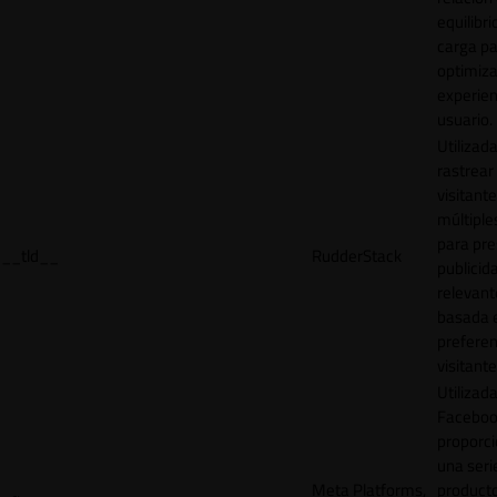
equilibri
carga p
optimiza
experien
usuario.
Utilizad
rastrear 
visitante
múltipl
para pre
__tld__
RudderStack
publicid
relevant
basada e
preferen
visitante
Utilizad
Faceboo
proporci
una seri
Meta Platforms,
product