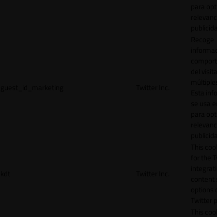
para opt
relevanc
publicid
Recoge
informac
comport
del visit
múltiple
guest_id_marketing
Twitter Inc.
Esta inf
se usa e
para opt
relevanc
publicid
This cook
for the T
integrat
kdt
Twitter Inc.
content 
options 
Twitter 
This coo