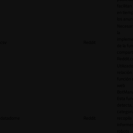
facilitan
en tiemp
los anun
Necesar
la
impleme
csv
Reddit
de la fu
comparti
Reddit.
Utilizad
relación 
función 
web
BotMana
Esta fun
detecta,
categori
datadome
Reddit
recopila
informe
robots