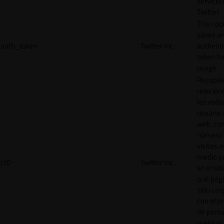
servicio
Twitter.
This coo
saves a
auth_token
Twitter Inc.
authenti
token for
usage.
Recopila
relacion
las visit
usuario a
web, co
número 
visitas, 
medio p
ct0
Twitter Inc.
en el sit
qué pág
sido car
con el p
de perso
mejorar 