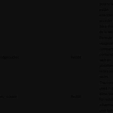
potencia
están
intenta
acceder 
para el 
de la we
Permite 
visitante
compart
contenid
edgebucket
Reddit
web en
platafo
redes so
webs.
This cook
used in 
allow tr
eu_cookie
Reddit
for reddi
adverti
user beh