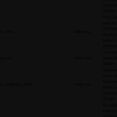
servicio
Twitter.
This cook
used to 
informat
d_prefs
Twitter Inc.
about y
twitter 
preferen
This coo
eu_cn
Twitter Inc.
saves da
Twitter.
Utilizad
iniciar s
forma s
G_ENABLED_IDPS
Twitter Inc.
el sitio 
una cue
Google.
Recopila
relacion
las visit