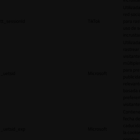
Utilizada
red socia
tt_sessionId
TikTok
para ras
uso de s
incrusta
Utilizad
rastrear 
visitante
múltipl
para pre
_uetsid
Microsoft
publicid
relevant
basada e
preferen
visitante
Contiene
fecha d
caducid
_uetsid_exp
Microsoft
la cookie
nombre