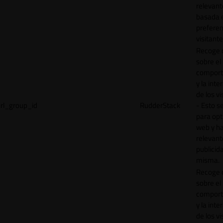
relevant
basada e
preferen
visitante
Recoge 
sobre el
comport
y la inte
de los vi
rl_group_id
RudderStack
- Esto se
para opt
web y h
relevant
publicid
misma.
Recoge 
sobre el
comport
y la inte
de los vi