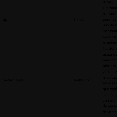
misma.
Utilizada
red socia
_ttp
TikTok
para ras
uso de s
incrusta
Recopila
relacion
las visit
usuario a
web, co
número 
visitas, 
medio p
_twitter_sess
Twitter Inc.
en el sit
qué pág
sido car
con el p
de perso
mejorar 