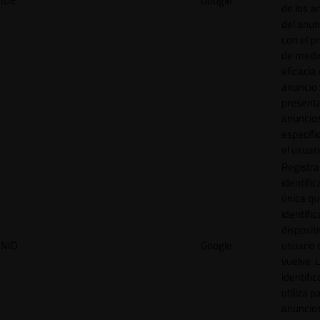
IDE
Google
de los a
del anun
con el p
de medir
eficacia
anuncio 
present
anuncio
específi
el usuari
Registra
identific
única q
identific
disposit
NID
Google
usuario 
vuelve. 
identific
utiliza p
anuncio