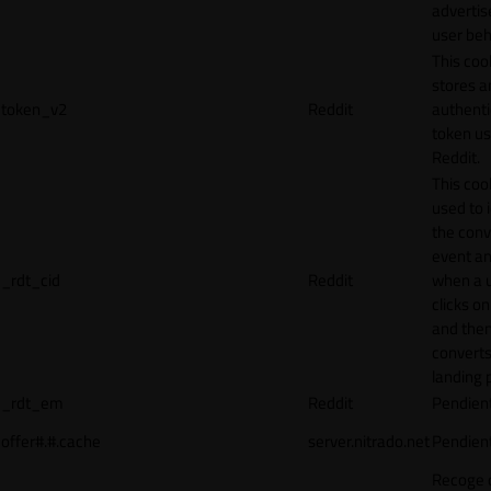
adverti
user beh
This coo
stores a
token_v2
Reddit
authenti
token u
Reddit.
This cook
used to 
the conv
event an
_rdt_cid
Reddit
when a 
clicks o
and the
converts
landing 
_rdt_em
Reddit
Pendien
offer#.#.cache
server.nitrado.net
Pendien
Recoge 