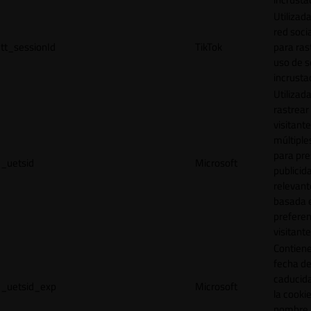
Utilizada
red socia
tt_sessionId
TikTok
para ras
uso de s
incrusta
Utilizad
rastrear 
visitante
múltipl
para pre
_uetsid
Microsoft
publicid
relevant
basada e
preferen
visitante
Contiene
fecha d
caducid
_uetsid_exp
Microsoft
la cookie
nombre