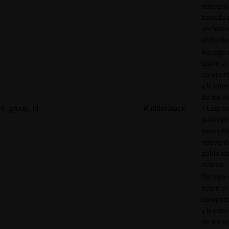
relevant
basada e
preferen
visitante
Recoge 
sobre el
comport
y la inte
de los vi
rl_group_id
RudderStack
- Esto se
para opt
web y h
relevant
publicid
misma.
Recoge 
sobre el
comport
y la inte
de los vi