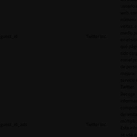
usuario a
web, co
número 
visitas, 
medio p
guest_id
Twitter Inc.
en el sit
qué pág
sido car
con el p
de perso
mejorar 
servicio
Twitter.
Recoge
informac
comport
del visit
múltiple
guest_id_ads
Twitter Inc.
Esta inf
se usa e