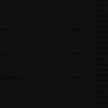
servicio
Twitter.
This cook
used to 
informat
d_prefs
Twitter Inc.
about y
twitter 
preferen
This coo
eu_cn
Twitter Inc.
saves da
Twitter.
Utilizad
iniciar s
forma s
G_ENABLED_IDPS
Twitter Inc.
el sitio 
una cue
Google.
Recopila
relacion
las visit