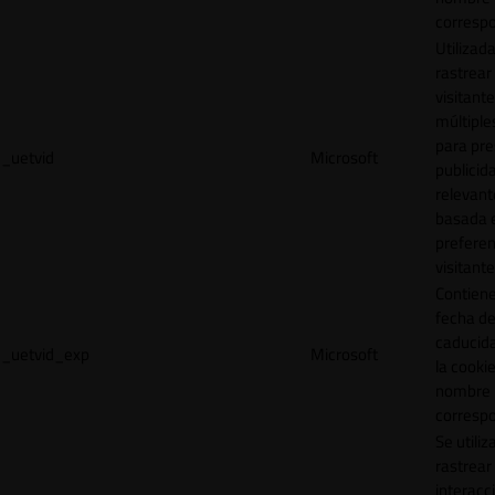
correspo
Utilizad
rastrear 
visitante
múltipl
para pre
_uetvid
Microsoft
publicid
relevant
basada e
preferen
visitante
Contiene
fecha d
caducid
_uetvid_exp
Microsoft
la cookie
nombre
correspo
Se utiliz
rastrear 
interacc