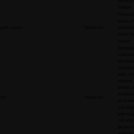
servicio
Twitter.
This coo
saves a
auth_token
Twitter Inc.
authenti
token for
usage.
Recopila
relacion
las visit
usuario a
web, co
número 
visitas, 
medio p
ct0
Twitter Inc.
en el sit
qué pág
sido car
con el p
de perso
mejorar 