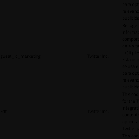
para opt
relevanc
publicid
Recoge
informac
comport
del visit
múltiple
guest_id_marketing
Twitter Inc.
Esta inf
se usa e
para opt
relevanc
publicid
This cook
for the T
integrat
kdt
Twitter Inc.
content 
options 
Twitter 
This coo