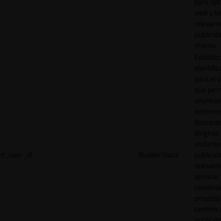
para opt
web y h
relevant
publicid
misma.
Establec
identific
para el v
que per
anuncia
externo
(tercera
dirigirse 
visitant
rl_user_id
RudderStack
publicid
relevant
servicio
combina
provisto
centros 
publicid