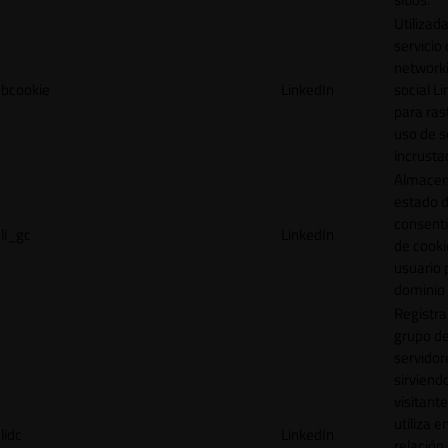
Utilizada
servicio
network
bcookie
LinkedIn
social L
para ras
uso de s
incrusta
Almacen
estado 
consent
li_gc
LinkedIn
de cooki
usuario 
dominio 
Registra
grupo d
servidor
sirviendo
visitante
utiliza e
lidc
LinkedIn
relación 