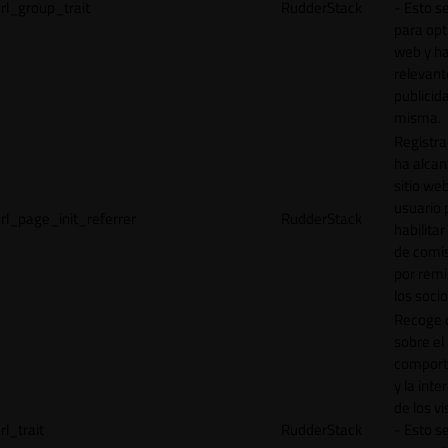
rl_group_trait
RudderStack
- Esto se
para opt
web y h
relevant
publicid
misma.
Registr
ha alcan
sitio web
usuario 
rl_page_init_referrer
RudderStack
habilitar
de comi
por remi
los socio
Recoge 
sobre el
comport
y la inte
de los vi
rl_trait
RudderStack
- Esto se