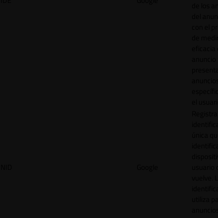
IDE
Google
de los a
del anun
con el p
de medir
eficacia
anuncio 
present
anuncio
específi
el usuari
Registra
identific
única q
identific
disposit
NID
Google
usuario 
vuelve. 
identific
utiliza p
anuncio