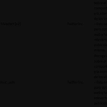
sobre el
comport
y la inte
de los vi
1/i/adsct [x2]
Twitter Inc.
- Esto se
para opt
web y h
relevant
publicid
misma.
Recoge 
sobre el
comport
y la inte
de los vi
muc_ads
Twitter Inc.
- Esto se
para opt
web y h
relevant
publicid