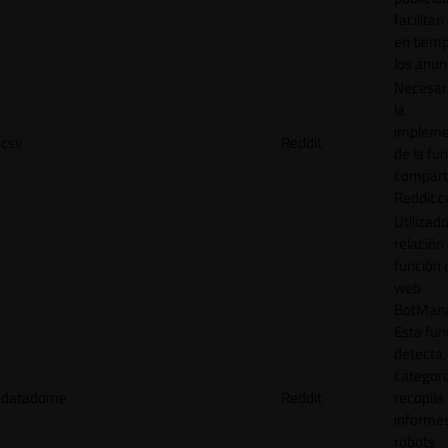
facilitan
en tiemp
los anun
Necesar
la
impleme
csv
Reddit
de la fu
comparti
Reddit.
Utilizad
relación 
función 
web
BotMana
Esta fun
detecta,
categori
datadome
Reddit
recopila
informe
robots