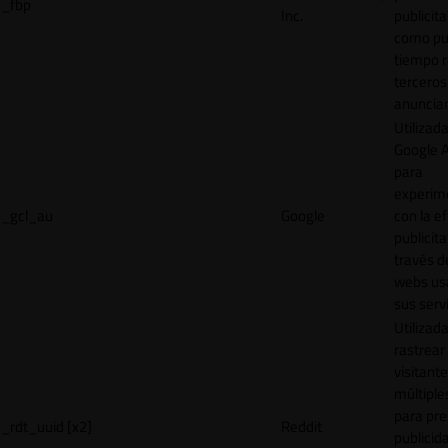
_fbp
Inc.
publicita
como pu
tiempo r
terceros
anuncian
Utilizad
Google 
para
experim
_gcl_au
Google
con la ef
publicita
través d
webs us
sus servi
Utilizad
rastrear 
visitante
múltipl
para pre
_rdt_uuid [x2]
Reddit
publicid