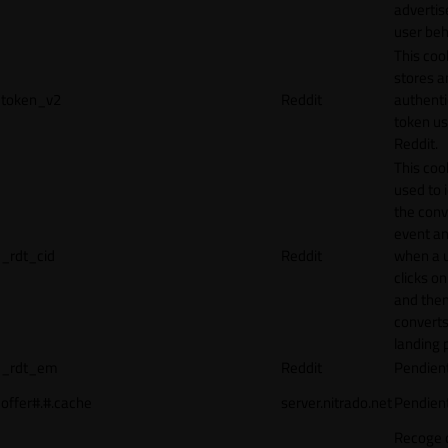
adverti
user beh
This coo
stores a
token_v2
Reddit
authenti
token u
Reddit.
This cook
used to 
the conv
event an
_rdt_cid
Reddit
when a 
clicks o
and the
converts
landing 
_rdt_em
Reddit
Pendien
offer#.#.cache
server.nitrado.net
Pendien
Recoge 