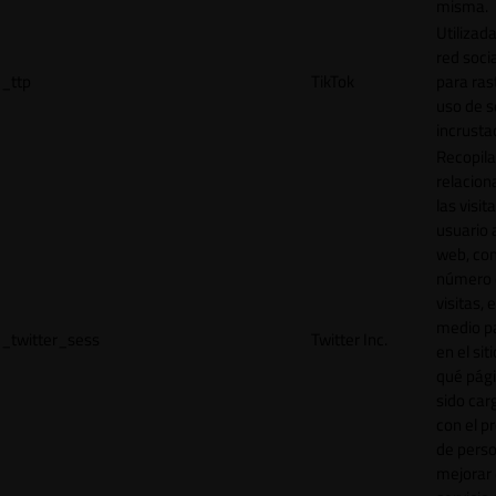
misma.
Utilizada
red socia
_ttp
TikTok
para ras
uso de s
incrusta
Recopila
relacion
las visit
usuario a
web, co
número 
visitas, 
medio p
_twitter_sess
Twitter Inc.
en el sit
qué pág
sido car
con el p
de perso
mejorar 