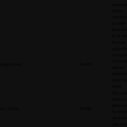
potencia
están
intenta
acceder 
para el 
de la we
Permite 
visitante
compart
contenid
edgebucket
Reddit
web en
platafo
redes so
webs.
This cook
used in 
allow tr
eu_cookie
Reddit
for reddi
adverti
user beh