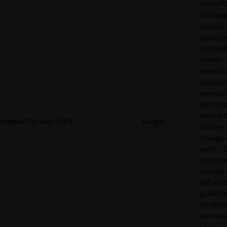
específi
Utilizad
rastrear 
visitant
mostrad
interés
específ
product
eventos 
de múlti
webs y d
pagead/1p-user-list/#
Google
como el 
navega 
webs - E
utiliza p
medida 
esfuerz
publicita
facilitar
de emisi
sitios.