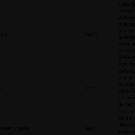
Utilizad
rastrear 
visitante
múltipl
para pre
loid
Reddit
publicid
relevant
basada e
preferen
visitante
Determin
visitant
aceptado
pc
Reddit
casilla d
consent
de cooki
This cook
used in 
allow tr
session_tracker
Reddit
for reddi