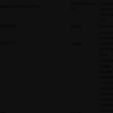
Meta Platforms,
la págin
lastExternalReferrerTime
Inc.
registrar
última d
URL.
COMPASS
Google
Pendien
Se usa p
impleme
GFE_RTT
Google
contenid
través d
Docs.
Utilizad
Google
DoubleCl
registrar
informar
las acci
usuario 
sitio web
visualiza
hacer cl