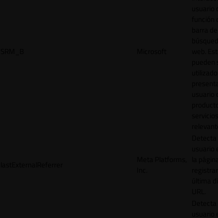
usuario 
función 
barra de
búsqued
SRM_B
Microsoft
web. Est
pueden 
utilizad
presenta
usuario 
product
servicio
relevant
Detecta
usuario 
Meta Platforms,
la págin
lastExternalReferrer
Inc.
registrar
última d
URL.
Detecta
usuario 