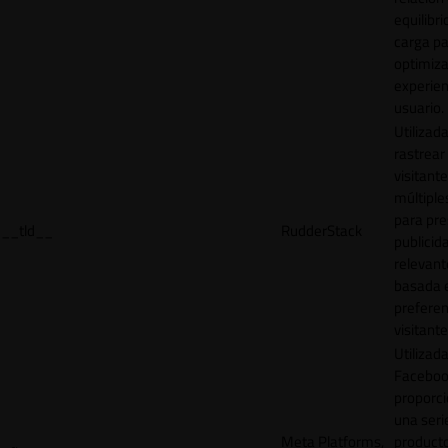
equilibri
carga p
optimiza
experien
usuario.
Utilizad
rastrear 
visitante
múltipl
para pre
__tld__
RudderStack
publicid
relevant
basada e
preferen
visitante
Utilizad
Faceboo
proporci
una seri
Meta Platforms,
product