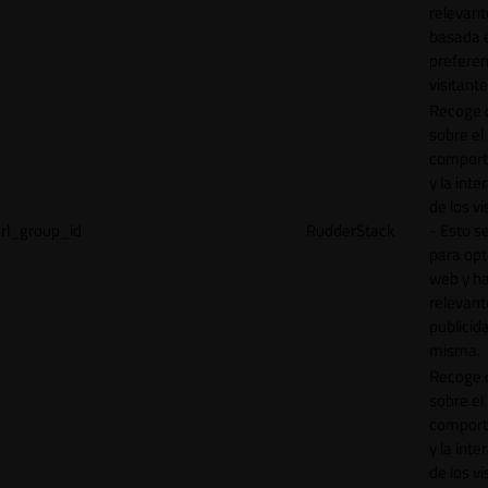
relevant
basada e
preferen
visitante
Recoge 
sobre el
comport
y la inte
de los vi
rl_group_id
RudderStack
- Esto se
para opt
web y h
relevant
publicid
misma.
Recoge 
sobre el
comport
y la inte
de los vi