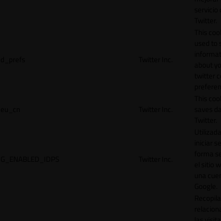
servicio
Twitter.
This cook
used to 
informat
d_prefs
Twitter Inc.
about y
twitter 
preferen
This coo
eu_cn
Twitter Inc.
saves da
Twitter.
Utilizad
iniciar s
forma s
G_ENABLED_IDPS
Twitter Inc.
el sitio 
una cue
Google.
Recopila
relacion
las visit