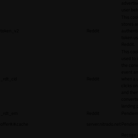
adverti
user beh
This coo
stores a
token_v2
Reddit
authenti
token u
Reddit.
This cook
used to 
the conv
event an
_rdt_cid
Reddit
when a 
clicks o
and the
converts
landing 
_rdt_em
Reddit
Pendien
offer#.#.cache
server.nitrado.net
Pendien
Recoge 