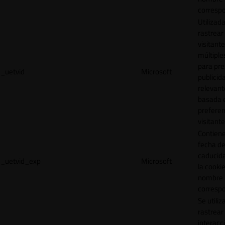
correspo
Utilizad
rastrear 
visitante
múltipl
para pre
_uetvid
Microsoft
publicid
relevant
basada e
preferen
visitante
Contiene
fecha d
caducid
_uetvid_exp
Microsoft
la cookie
nombre
correspo
Se utiliz
rastrear 
interacc