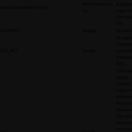
Meta Platforms,
la págin
lastExternalReferrerTime
Inc.
registrar
última d
URL.
COMPASS
Google
Pendien
Se usa p
impleme
GFE_RTT
Google
contenid
través d
Docs.
Utilizad
Google
DoubleCl
registrar
informar
las acci
usuario 
sitio web
visualiza
hacer cl