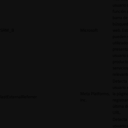
usuario 
función 
barra de
búsqued
SRM_B
Microsoft
web. Est
pueden 
utilizad
presenta
usuario 
product
servicio
relevant
Detecta
usuario 
Meta Platforms,
la págin
lastExternalReferrer
Inc.
registrar
última d
URL.
Detecta
usuario 