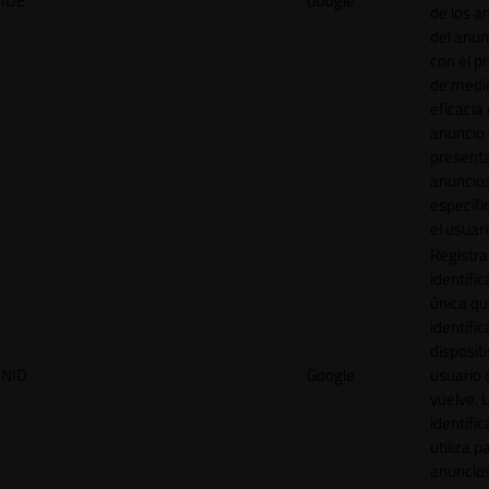
IDE
Google
de los a
del anun
con el p
de medir
eficacia
anuncio 
present
anuncio
específi
el usuari
Registra
identific
única q
identific
disposit
NID
Google
usuario 
vuelve. 
identific
utiliza p
anuncio