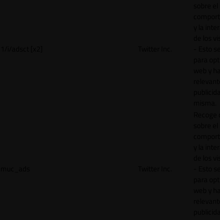
sobre el
comport
y la inte
de los vi
1/i/adsct [x2]
Twitter Inc.
- Esto se
para opt
web y h
relevant
publicid
misma.
Recoge 
sobre el
comport
y la inte
de los vi
muc_ads
Twitter Inc.
- Esto se
para opt
web y h
relevant
publicid