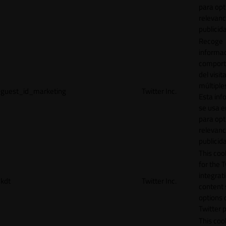
para opt
relevanc
publicid
Recoge
informac
comport
del visit
múltiple
guest_id_marketing
Twitter Inc.
Esta inf
se usa e
para opt
relevanc
publicid
This cook
for the T
integrat
kdt
Twitter Inc.
content 
options 
Twitter 
This coo