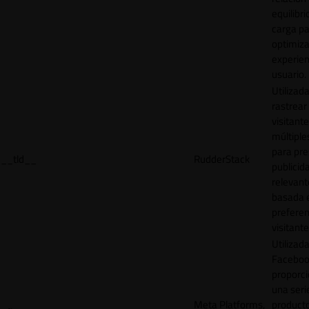
equilibri
carga p
optimiza
experien
usuario.
Utilizad
rastrear 
visitante
múltipl
para pre
__tld__
RudderStack
publicid
relevant
basada e
preferen
visitante
Utilizad
Faceboo
proporci
una seri
Meta Platforms,
product