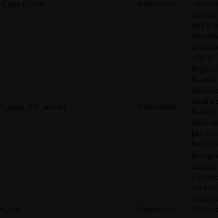
rl_group_trait
RudderStack
- Esto se
para opt
web y h
relevant
publicid
misma.
Registr
ha alcan
sitio web
usuario 
rl_page_init_referrer
RudderStack
habilitar
de comi
por remi
los socio
Recoge 
sobre el
comport
y la inte
de los vi
rl_trait
RudderStack
- Esto se