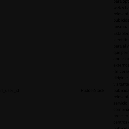
para opt
web y h
relevant
publicid
misma.
Establec
identific
para el v
que per
anuncia
externo
(tercera
dirigirse 
visitant
rl_user_id
RudderStack
publicid
relevant
servicio
combina
provisto
centros 
publicid