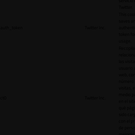
servicio
Twitter.
This coo
saves a
auth_token
Twitter Inc.
authenti
token for
usage.
Recopila
relacion
las visit
usuario a
web, co
número 
visitas, 
medio p
ct0
Twitter Inc.
en el sit
qué pág
sido car
con el p
de perso
mejorar 