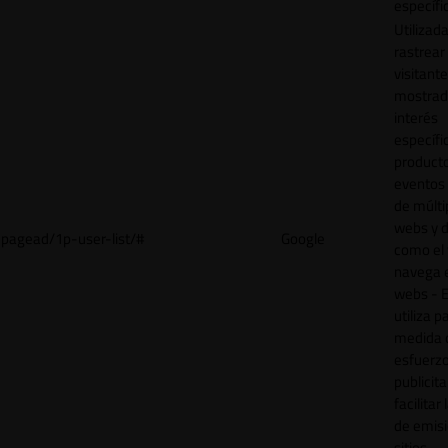
específi
Utilizad
rastrear 
visitant
mostrad
interés
específ
product
eventos 
de múlti
webs y d
pagead/1p-user-list/#
Google
como el 
navega 
webs - E
utiliza p
medida 
esfuerz
publicita
facilitar
de emisi
sitios.