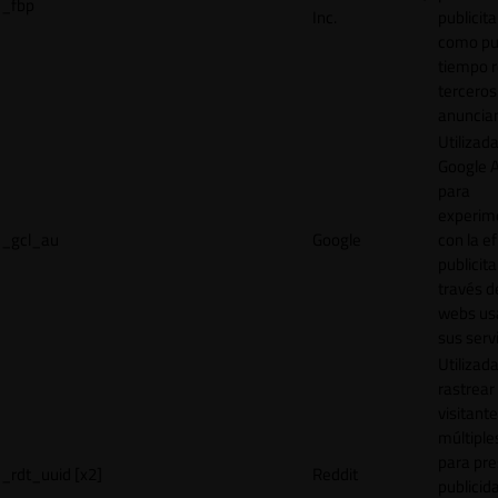
_fbp
Inc.
publicita
como pu
tiempo r
terceros
anuncian
Utilizad
Google 
para
experim
_gcl_au
Google
con la ef
publicita
través d
webs us
sus servi
Utilizad
rastrear 
visitante
múltipl
para pre
_rdt_uuid [x2]
Reddit
publicid