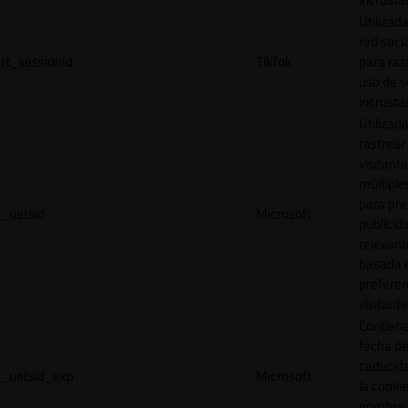
Utilizada
red socia
tt_sessionId
TikTok
para ras
uso de s
incrusta
Utilizad
rastrear 
visitante
múltipl
para pre
_uetsid
Microsoft
publicid
relevant
basada e
preferen
visitante
Contiene
fecha d
caducid
_uetsid_exp
Microsoft
la cookie
nombre