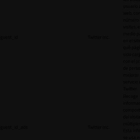
usuario a
web, co
número 
visitas, 
medio p
guest_id
Twitter Inc.
en el sit
qué pág
sido car
con el p
de perso
mejorar 
servicio
Twitter.
Recoge
informac
comport
del visit
múltiple
guest_id_ads
Twitter Inc.
Esta inf
se usa e