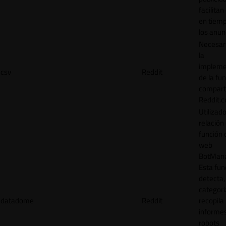
facilitan
en tiemp
los anun
Necesar
la
impleme
csv
Reddit
de la fu
comparti
Reddit.
Utilizad
relación 
función 
web
BotMana
Esta fun
detecta,
categori
datadome
Reddit
recopila
informe
robots