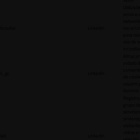
Utilizada
servicio
network
bcookie
LinkedIn
social L
para ras
uso de s
incrusta
Almacen
estado 
consent
li_gc
LinkedIn
de cooki
usuario 
dominio 
Registra
grupo d
servidor
sirviendo
visitante
utiliza e
lidc
LinkedIn
relación 