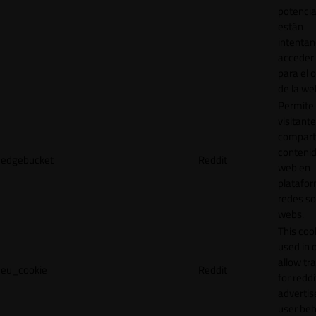
potencia
están
intenta
acceder 
para el 
de la we
Permite 
visitante
compart
contenid
edgebucket
Reddit
web en
platafo
redes so
webs.
This cook
used in 
allow tr
eu_cookie
Reddit
for reddi
adverti
user beh