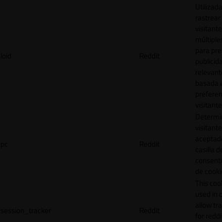
Utilizad
rastrear 
visitante
múltipl
para pre
loid
Reddit
publicid
relevant
basada e
preferen
visitante
Determin
visitant
aceptado
pc
Reddit
casilla d
consent
de cooki
This cook
used in 
allow tr
session_tracker
Reddit
for reddi