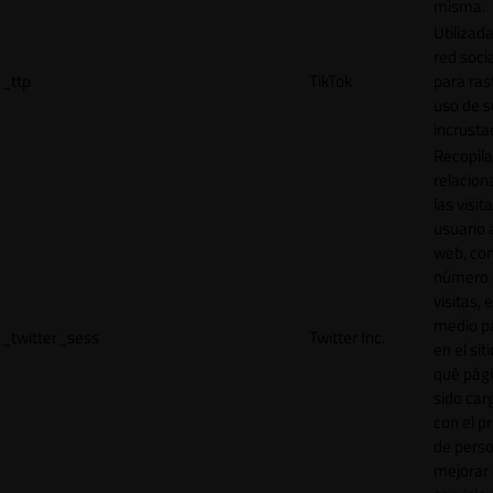
misma.
Utilizada
red socia
_ttp
TikTok
para ras
uso de s
incrusta
Recopila
relacion
las visit
usuario a
web, co
número 
visitas, 
medio p
_twitter_sess
Twitter Inc.
en el sit
qué pág
sido car
con el p
de perso
mejorar 