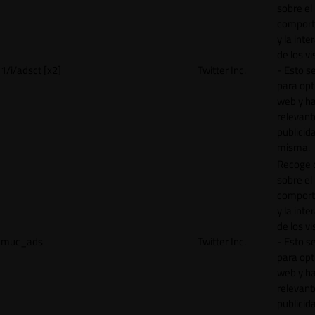
sobre el
comport
y la inte
de los vi
1/i/adsct [x2]
Twitter Inc.
- Esto se
para opt
web y h
relevant
publicid
misma.
Recoge 
sobre el
comport
y la inte
de los vi
muc_ads
Twitter Inc.
- Esto se
para opt
web y h
relevant
publicid