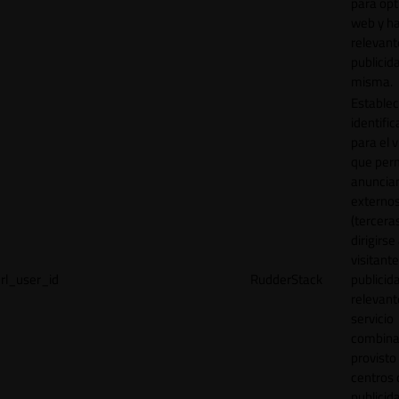
para opt
web y h
relevant
publicid
misma.
Establec
identific
para el v
que per
anuncia
externo
(tercera
dirigirse 
visitant
rl_user_id
RudderStack
publicid
relevant
servicio
combina
provisto
centros 
publicid