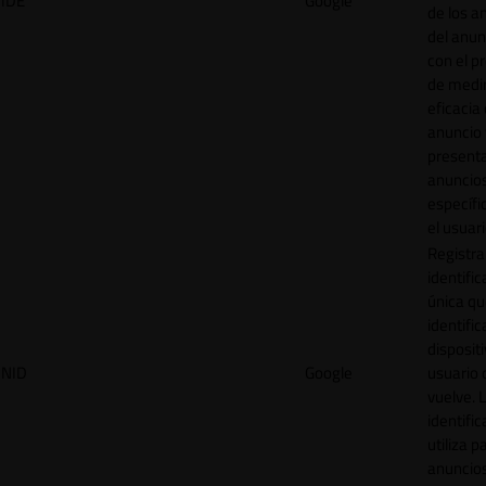
IDE
Google
de los a
del anun
con el p
de medir
eficacia
anuncio 
present
anuncio
específi
el usuari
Registra
identific
única q
identific
disposit
NID
Google
usuario 
vuelve. 
identific
utiliza p
anuncio