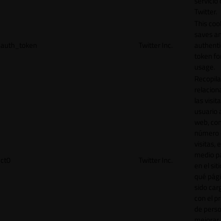
servicio
Twitter.
This coo
saves a
auth_token
Twitter Inc.
authenti
token for
usage.
Recopila
relacion
las visit
usuario a
web, co
número 
visitas, 
medio p
ct0
Twitter Inc.
en el sit
qué pág
sido car
con el p
de perso
mejorar 