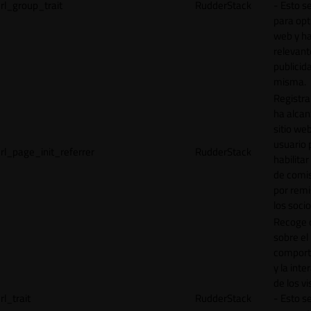
rl_group_trait
RudderStack
- Esto se
para opt
web y h
relevant
publicid
misma.
Registr
ha alcan
sitio web
usuario 
rl_page_init_referrer
RudderStack
habilitar
de comi
por remi
los socio
Recoge 
sobre el
comport
y la inte
de los vi
rl_trait
RudderStack
- Esto se