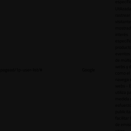
específi
Utilizad
rastrear 
visitant
mostrad
interés
específ
product
eventos 
de múlti
webs y d
pagead/1p-user-list/#
Google
como el 
navega 
webs - E
utiliza p
medida 
esfuerz
publicita
facilitar
de emisi
sitios.