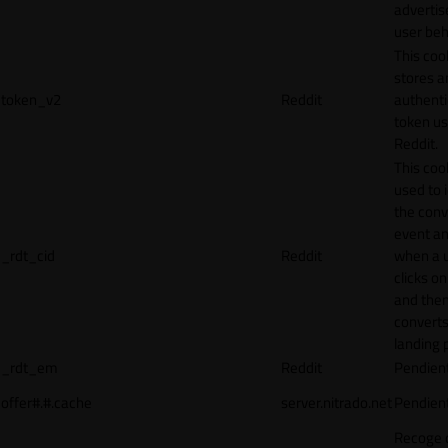
adverti
user beh
This coo
stores a
token_v2
Reddit
authenti
token u
Reddit.
This cook
used to 
the conv
event an
_rdt_cid
Reddit
when a 
clicks o
and the
converts
landing 
_rdt_em
Reddit
Pendien
offer#.#.cache
server.nitrado.net
Pendien
Recoge 