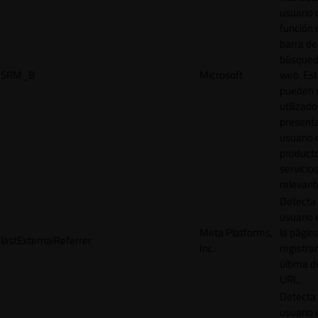
usuario 
función 
barra de
búsqued
SRM_B
Microsoft
web. Est
pueden 
utilizad
presenta
usuario 
product
servicio
relevant
Detecta
usuario 
Meta Platforms,
la págin
lastExternalReferrer
Inc.
registrar
última d
URL.
Detecta
usuario 