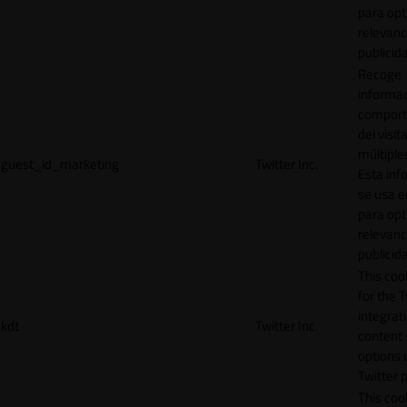
para opt
relevanc
publicid
Recoge
informac
comport
del visit
múltiple
guest_id_marketing
Twitter Inc.
Esta inf
se usa e
para opt
relevanc
publicid
This cook
for the T
integrat
kdt
Twitter Inc.
content 
options 
Twitter 
This coo