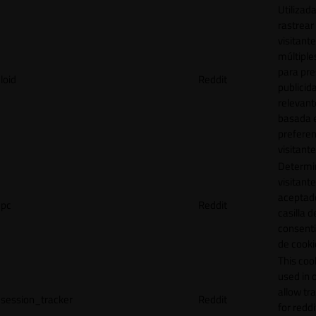
Utilizad
rastrear 
visitante
múltipl
para pre
loid
Reddit
publicid
relevant
basada e
preferen
visitante
Determin
visitant
aceptado
pc
Reddit
casilla d
consent
de cooki
This cook
used in 
allow tr
session_tracker
Reddit
for reddi