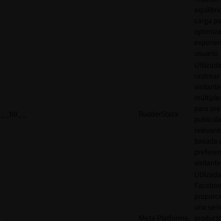
equilibri
carga p
optimiza
experien
usuario.
Utilizad
rastrear 
visitante
múltipl
para pre
__tld__
RudderStack
publicid
relevant
basada e
preferen
visitante
Utilizad
Faceboo
proporci
una seri
Meta Platforms,
product