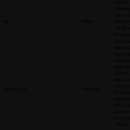
misma.
Utilizada
red socia
_ttp
TikTok
para ras
uso de s
incrusta
Recopila
relacion
las visit
usuario a
web, co
número 
visitas, 
medio p
_twitter_sess
Twitter Inc.
en el sit
qué pág
sido car
con el p
de perso
mejorar 