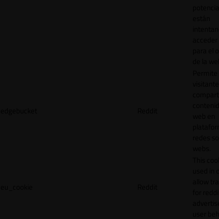
potencia
están
intenta
acceder 
para el 
de la we
Permite 
visitante
compart
contenid
edgebucket
Reddit
web en
platafo
redes so
webs.
This cook
used in 
allow tr
eu_cookie
Reddit
for reddi
adverti
user beh