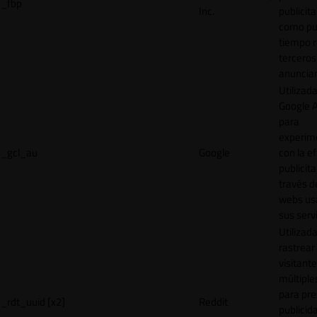
_fbp
Inc.
publicita
como pu
tiempo r
terceros
anuncian
Utilizad
Google 
para
experim
_gcl_au
Google
con la ef
publicita
través d
webs us
sus servi
Utilizad
rastrear 
visitante
múltipl
para pre
_rdt_uuid [x2]
Reddit
publicid