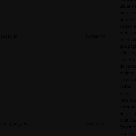
usuario a
web, co
número 
visitas, 
medio p
guest_id
Twitter Inc.
en el sit
qué pág
sido car
con el p
de perso
mejorar 
servicio
Twitter.
Recoge
informac
comport
del visit
múltiple
guest_id_ads
Twitter Inc.
Esta inf
se usa e