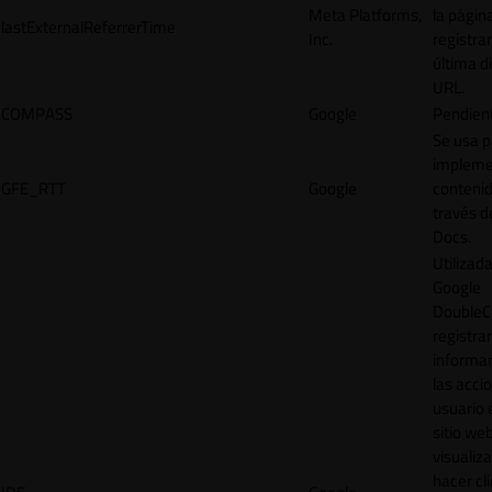
Meta Platforms,
la págin
lastExternalReferrerTime
Inc.
registrar
última d
URL.
COMPASS
Google
Pendien
Se usa p
impleme
GFE_RTT
Google
contenid
través d
Docs.
Utilizad
Google
DoubleCl
registrar
informar
las acci
usuario 
sitio web
visualiza
hacer cl