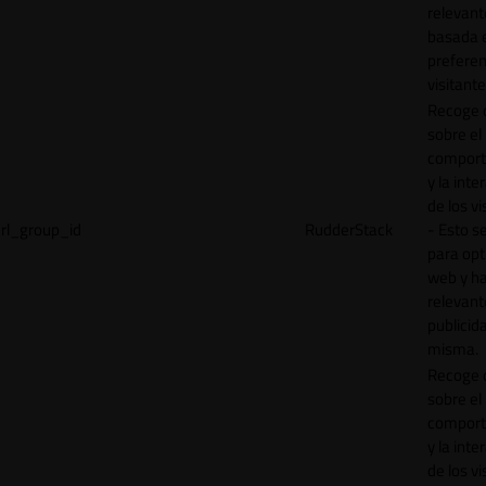
relevant
basada e
preferen
visitante
Recoge 
sobre el
comport
y la inte
de los vi
rl_group_id
RudderStack
- Esto se
para opt
web y h
relevant
publicid
misma.
Recoge 
sobre el
comport
y la inte
de los vi