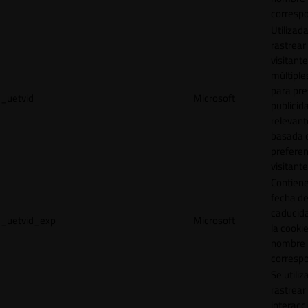
correspo
Utilizad
rastrear 
visitante
múltipl
para pre
_uetvid
Microsoft
publicid
relevant
basada e
preferen
visitante
Contiene
fecha d
caducid
_uetvid_exp
Microsoft
la cookie
nombre
correspo
Se utiliz
rastrear 
interacc