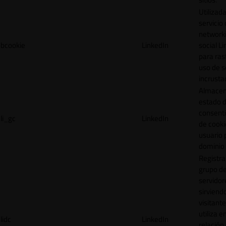
Utilizada
servicio
network
bcookie
LinkedIn
social L
para ras
uso de s
incrusta
Almacen
estado 
consent
li_gc
LinkedIn
de cooki
usuario 
dominio 
Registra
grupo d
servidor
sirviendo
visitante
utiliza e
lidc
LinkedIn
relación 