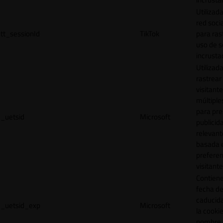
Utilizada
red socia
tt_sessionId
TikTok
para ras
uso de s
incrusta
Utilizad
rastrear 
visitante
múltipl
para pre
_uetsid
Microsoft
publicid
relevant
basada e
preferen
visitante
Contiene
fecha d
caducid
_uetsid_exp
Microsoft
la cookie
nombre