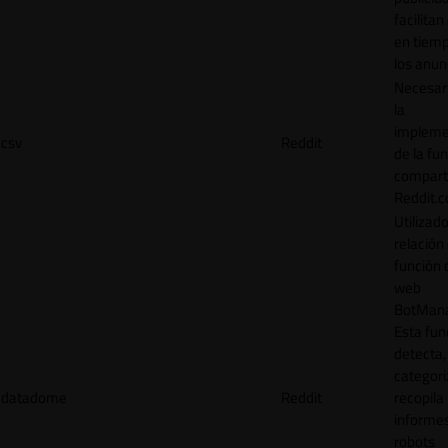
facilitan
en tiemp
los anun
Necesar
la
impleme
csv
Reddit
de la fu
comparti
Reddit.
Utilizad
relación 
función 
web
BotMana
Esta fun
detecta,
categori
datadome
Reddit
recopila
informe
robots