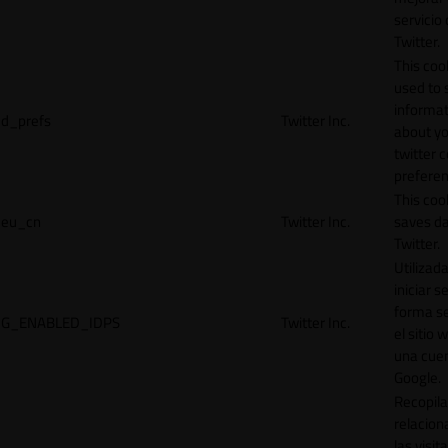
servicio
Twitter.
This cook
used to 
informat
d_prefs
Twitter Inc.
about y
twitter 
preferen
This coo
eu_cn
Twitter Inc.
saves da
Twitter.
Utilizad
iniciar s
forma s
G_ENABLED_IDPS
Twitter Inc.
el sitio 
una cue
Google.
Recopila
relacion
las visit