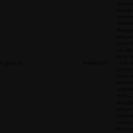
relevant
basada e
preferen
visitante
Recoge 
sobre el
comport
y la inte
de los vi
rl_group_id
RudderStack
- Esto se
para opt
web y h
relevant
publicid
misma.
Recoge 
sobre el
comport
y la inte
de los vi