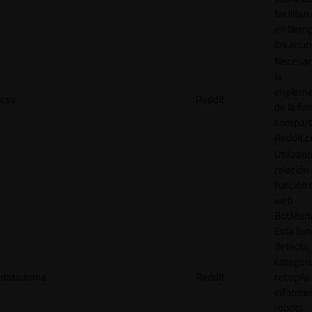
facilitan
en tiemp
los anun
Necesar
la
impleme
csv
Reddit
de la fu
comparti
Reddit.
Utilizad
relación 
función 
web
BotMana
Esta fun
detecta,
categori
datadome
Reddit
recopila
informe
robots