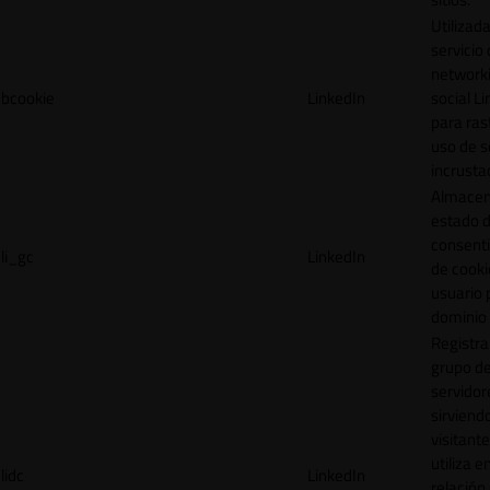
Utilizada
servicio
network
bcookie
LinkedIn
social L
para ras
uso de s
incrusta
Almacen
estado 
consent
li_gc
LinkedIn
de cooki
usuario 
dominio 
Registra
grupo d
servidor
sirviendo
visitante
utiliza e
lidc
LinkedIn
relación 