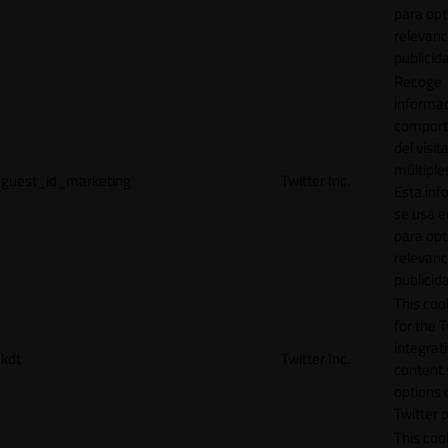
para opt
relevanc
publicid
Recoge
informac
comport
del visit
múltiple
guest_id_marketing
Twitter Inc.
Esta inf
se usa e
para opt
relevanc
publicid
This cook
for the T
integrat
kdt
Twitter Inc.
content 
options 
Twitter 
This coo