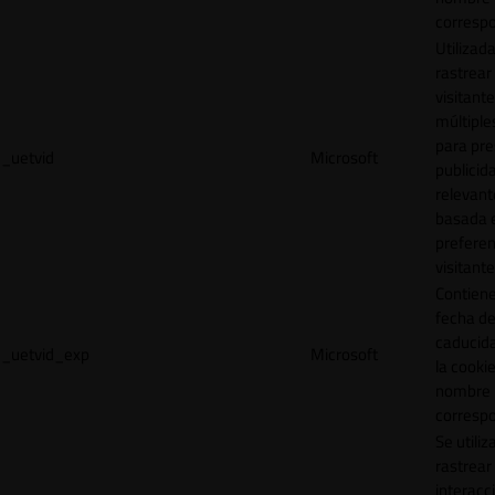
correspo
Utilizad
rastrear 
visitante
múltipl
para pre
_uetvid
Microsoft
publicid
relevant
basada e
preferen
visitante
Contiene
fecha d
caducid
_uetvid_exp
Microsoft
la cookie
nombre
correspo
Se utiliz
rastrear 
interacc