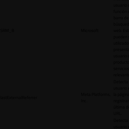
usuario 
función 
barra de
búsqued
SRM_B
Microsoft
web. Est
pueden 
utilizad
presenta
usuario 
product
servicio
relevant
Detecta
usuario 
Meta Platforms,
la págin
lastExternalReferrer
Inc.
registrar
última d
URL.
Detecta
usuario 