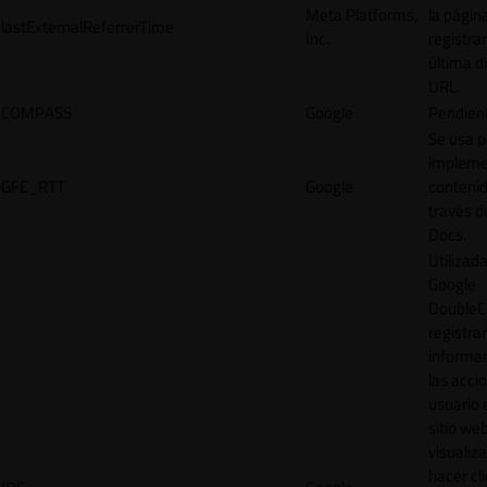
Meta Platforms,
la págin
lastExternalReferrerTime
Inc.
registrar
última d
URL.
COMPASS
Google
Pendien
Se usa p
impleme
GFE_RTT
Google
contenid
través d
Docs.
Utilizad
Google
DoubleCl
registrar
informar
las acci
usuario 
sitio web
visualiza
hacer cl