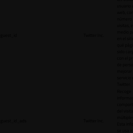
usuario a
web, co
número 
visitas, 
medio p
guest_id
Twitter Inc.
en el sit
qué pág
sido car
con el p
de perso
mejorar 
servicio
Twitter.
Recoge
informac
comport
del visit
múltiple
guest_id_ads
Twitter Inc.
Esta inf
se usa e