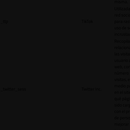
misma.
Utilizada
red socia
_ttp
TikTok
para ras
uso de s
incrusta
Recopila
relacion
las visit
usuario a
web, co
número 
visitas, 
medio p
_twitter_sess
Twitter Inc.
en el sit
qué pág
sido car
con el p
de perso
mejorar 