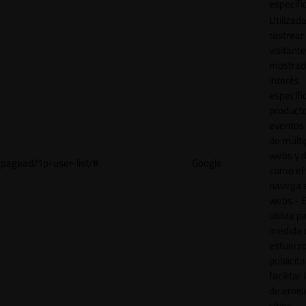
específi
Utilizad
rastrear 
visitant
mostrad
interés
específ
product
eventos 
de múlti
webs y d
pagead/1p-user-list/#
Google
como el 
navega 
webs - E
utiliza p
medida 
esfuerz
publicita
facilitar
de emisi
sitios.