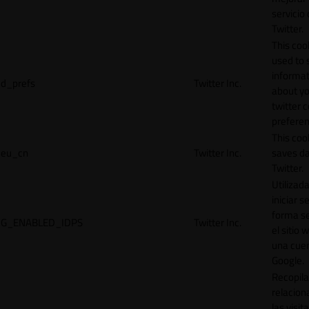
servicio
Twitter.
This cook
used to 
informat
d_prefs
Twitter Inc.
about y
twitter 
preferen
This coo
eu_cn
Twitter Inc.
saves da
Twitter.
Utilizad
iniciar s
forma s
G_ENABLED_IDPS
Twitter Inc.
el sitio 
una cue
Google.
Recopila
relacion
las visit