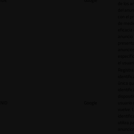
IDE
Google
de los a
del anun
con el p
de medir
eficacia
anuncio 
present
anuncio
específi
el usuari
Registra
identific
única q
identific
disposit
NID
Google
usuario 
vuelve. 
identific
utiliza p
anuncio