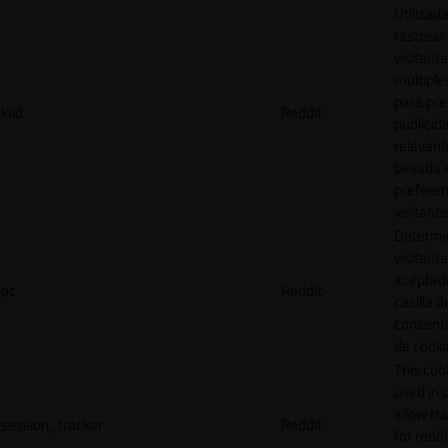
Utilizad
rastrear 
visitante
múltipl
para pre
loid
Reddit
publicid
relevant
basada e
preferen
visitante
Determin
visitant
aceptado
pc
Reddit
casilla d
consent
de cooki
This cook
used in 
allow tr
session_tracker
Reddit
for reddi