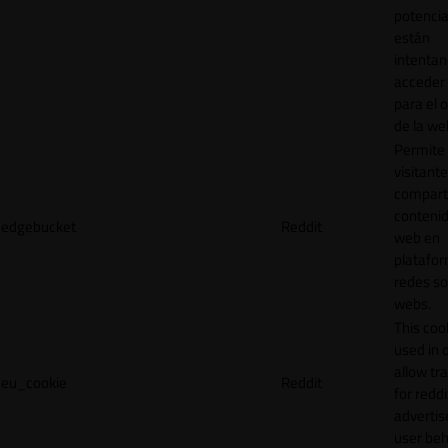
potencia
están
intenta
acceder 
para el 
de la we
Permite 
visitante
compart
contenid
edgebucket
Reddit
web en
platafo
redes so
webs.
This cook
used in 
allow tr
eu_cookie
Reddit
for reddi
adverti
user beh