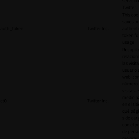
servicio
Twitter.
This coo
saves a
auth_token
Twitter Inc.
authenti
token for
usage.
Recopila
relacion
las visit
usuario a
web, co
número 
visitas, 
medio p
ct0
Twitter Inc.
en el sit
qué pág
sido car
con el p
de perso
mejorar 