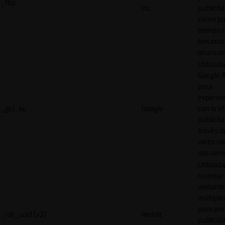
_fbp
Inc.
publicita
como pu
tiempo r
terceros
anuncian
Utilizad
Google 
para
experim
_gcl_au
Google
con la ef
publicita
través d
webs us
sus servi
Utilizad
rastrear 
visitante
múltipl
para pre
_rdt_uuid [x2]
Reddit
publicid