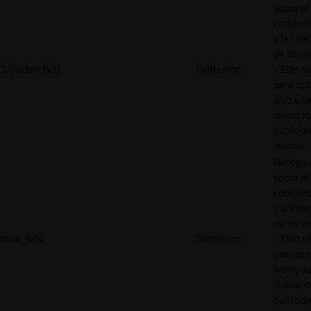
sobre el
comport
y la inte
de los vi
1/i/adsct [x2]
Twitter Inc.
- Esto se
para opt
web y h
relevant
publicid
misma.
Recoge 
sobre el
comport
y la inte
de los vi
muc_ads
Twitter Inc.
- Esto se
para opt
web y h
relevant
publicid