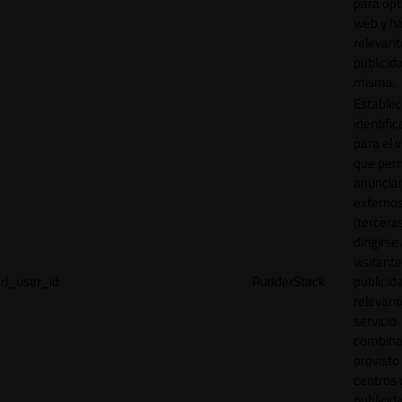
para opt
web y h
relevant
publicid
misma.
Establec
identific
para el v
que per
anuncia
externo
(tercera
dirigirse 
visitant
rl_user_id
RudderStack
publicid
relevant
servicio
combina
provisto
centros 
publicid