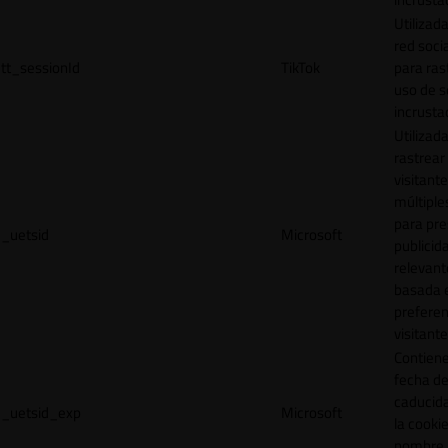
Utilizada
red socia
tt_sessionId
TikTok
para ras
uso de s
incrusta
Utilizad
rastrear 
visitante
múltipl
para pre
_uetsid
Microsoft
publicid
relevant
basada e
preferen
visitante
Contiene
fecha d
caducid
_uetsid_exp
Microsoft
la cookie
nombre