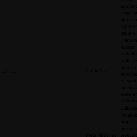
equilibri
carga p
optimiza
experien
usuario.
Utilizad
rastrear 
visitante
múltipl
para pre
__tld__
RudderStack
publicid
relevant
basada e
preferen
visitante
Utilizad
Faceboo
proporci
una seri
Meta Platforms,
product