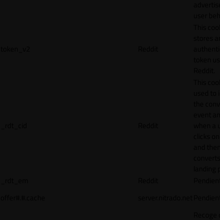
adverti
user beh
This coo
stores a
token_v2
Reddit
authenti
token u
Reddit.
This cook
used to 
the conv
event an
_rdt_cid
Reddit
when a 
clicks o
and the
converts
landing 
_rdt_em
Reddit
Pendien
offer#.#.cache
server.nitrado.net
Pendien
Recoge 