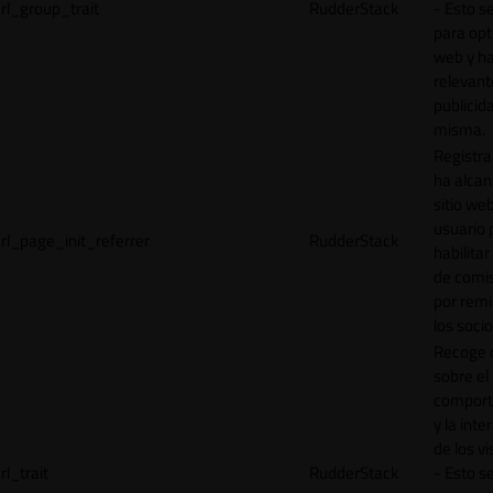
rl_group_trait
RudderStack
- Esto se
para opt
web y h
relevant
publicid
misma.
Registr
ha alcan
sitio web
usuario 
rl_page_init_referrer
RudderStack
habilitar
de comi
por remi
los socio
Recoge 
sobre el
comport
y la inte
de los vi
rl_trait
RudderStack
- Esto se