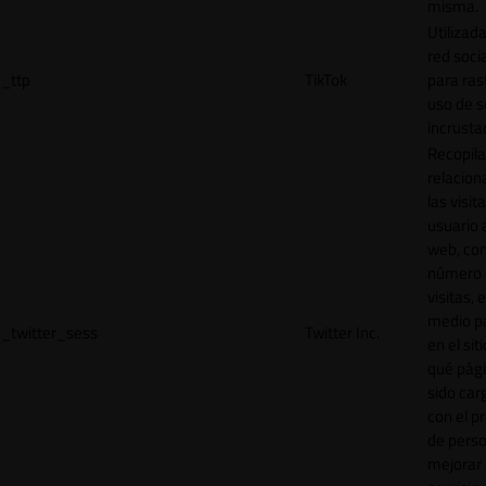
misma.
Utilizada
red socia
_ttp
TikTok
para ras
uso de s
incrusta
Recopila
relacion
las visit
usuario a
web, co
número 
visitas, 
medio p
_twitter_sess
Twitter Inc.
en el sit
qué pág
sido car
con el p
de perso
mejorar 