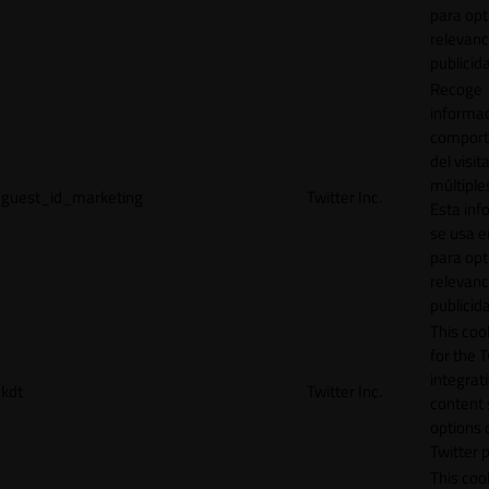
para opt
relevanc
publicid
Recoge
informac
comport
del visit
múltiple
guest_id_marketing
Twitter Inc.
Esta inf
se usa e
para opt
relevanc
publicid
This cook
for the T
integrat
kdt
Twitter Inc.
content 
options 
Twitter 
This coo