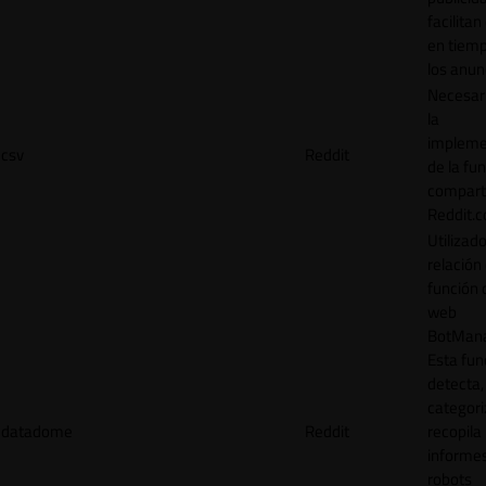
facilitan
en tiemp
los anun
Necesar
la
impleme
csv
Reddit
de la fu
comparti
Reddit.
Utilizad
relación 
función 
web
BotMana
Esta fun
detecta,
categori
datadome
Reddit
recopila
informe
robots