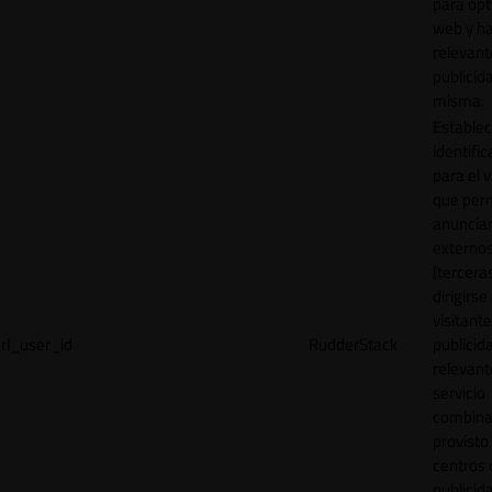
para opt
web y h
relevant
publicid
misma.
Establec
identific
para el v
que per
anuncia
externo
(tercera
dirigirse 
visitant
rl_user_id
RudderStack
publicid
relevant
servicio
combina
provisto
centros 
publicid