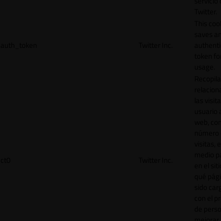
servicio
Twitter.
This coo
saves a
auth_token
Twitter Inc.
authenti
token for
usage.
Recopila
relacion
las visit
usuario a
web, co
número 
visitas, 
medio p
ct0
Twitter Inc.
en el sit
qué pág
sido car
con el p
de perso
mejorar 