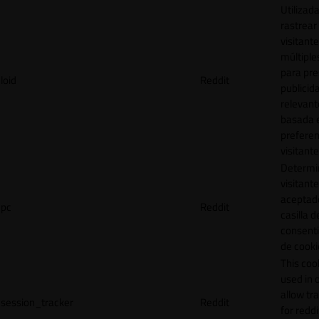
Utilizad
rastrear 
visitante
múltipl
para pre
loid
Reddit
publicid
relevant
basada e
preferen
visitante
Determin
visitant
aceptado
pc
Reddit
casilla d
consent
de cooki
This cook
used in 
allow tr
session_tracker
Reddit
for reddi