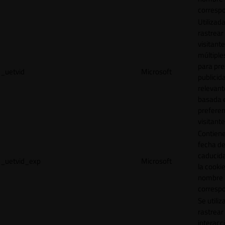
correspo
Utilizad
rastrear 
visitante
múltipl
para pre
_uetvid
Microsoft
publicid
relevant
basada e
preferen
visitante
Contiene
fecha d
caducid
_uetvid_exp
Microsoft
la cookie
nombre
correspo
Se utiliz
rastrear 
interacc