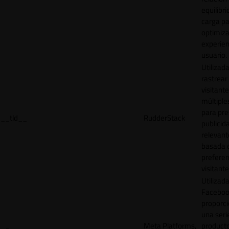
equilibri
carga p
optimiza
experien
usuario.
Utilizad
rastrear 
visitante
múltipl
para pre
__tld__
RudderStack
publicid
relevant
basada e
preferen
visitante
Utilizad
Faceboo
proporci
una seri
Meta Platforms,
product