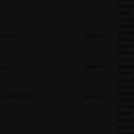
servicio
Twitter.
This cook
used to 
informat
d_prefs
Twitter Inc.
about y
twitter 
preferen
This coo
eu_cn
Twitter Inc.
saves da
Twitter.
Utilizad
iniciar s
forma s
G_ENABLED_IDPS
Twitter Inc.
el sitio 
una cue
Google.
Recopila
relacion
las visit