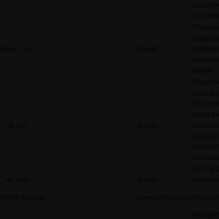
adverti
user beh
This coo
stores a
token_v2
Reddit
authenti
token u
Reddit.
This cook
used to 
the conv
event an
_rdt_cid
Reddit
when a 
clicks o
and the
converts
landing 
_rdt_em
Reddit
Pendien
offer#.#.cache
server.nitrado.net
Pendien
Recoge 