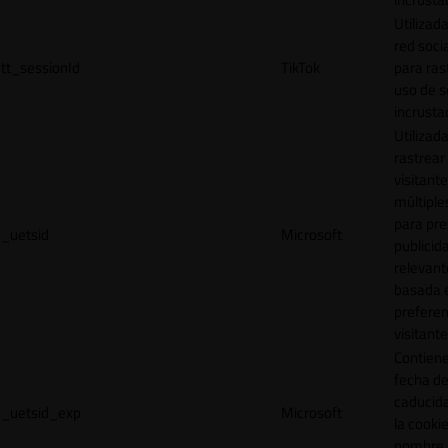
Utilizada
red socia
tt_sessionId
TikTok
para ras
uso de s
incrusta
Utilizad
rastrear 
visitante
múltipl
para pre
_uetsid
Microsoft
publicid
relevant
basada e
preferen
visitante
Contiene
fecha d
caducid
_uetsid_exp
Microsoft
la cookie
nombre