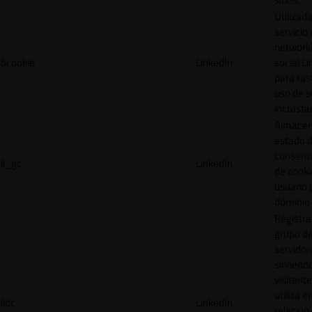
Utilizada
servicio
network
bcookie
LinkedIn
social L
para ras
uso de s
incrusta
Almacen
estado 
consent
li_gc
LinkedIn
de cooki
usuario 
dominio 
Registra
grupo d
servidor
sirviendo
visitante
utiliza e
lidc
LinkedIn
relación 