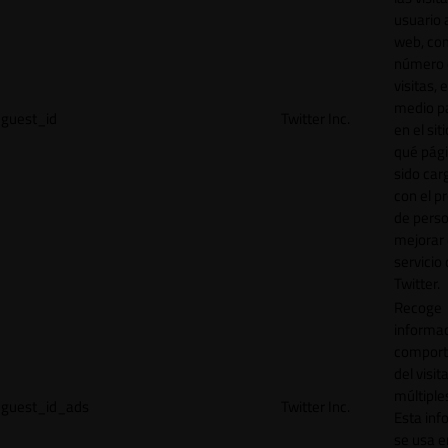
usuario a
web, co
número 
visitas, 
medio p
guest_id
Twitter Inc.
en el sit
qué pág
sido car
con el p
de perso
mejorar 
servicio
Twitter.
Recoge
informac
comport
del visit
múltiple
guest_id_ads
Twitter Inc.
Esta inf
se usa e