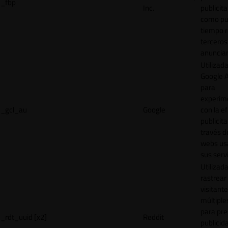
_fbp
Inc.
publicita
como pu
tiempo r
terceros
anuncian
Utilizad
Google 
para
experim
_gcl_au
Google
con la ef
publicita
través d
webs us
sus servi
Utilizad
rastrear 
visitante
múltipl
para pre
_rdt_uuid [x2]
Reddit
publicid