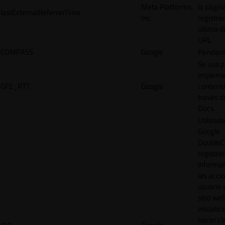
Meta Platforms,
la págin
lastExternalReferrerTime
Inc.
registrar
última d
URL.
COMPASS
Google
Pendien
Se usa p
impleme
GFE_RTT
Google
contenid
través d
Docs.
Utilizad
Google
DoubleCl
registrar
informar
las acci
usuario 
sitio web
visualiza
hacer cl