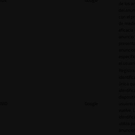
IDE
Google
de los a
del anun
con el p
de medir
eficacia
anuncio 
present
anuncio
específi
el usuari
Registra
identific
única q
identific
disposit
NID
Google
usuario 
vuelve. 
identific
utiliza p
anuncio