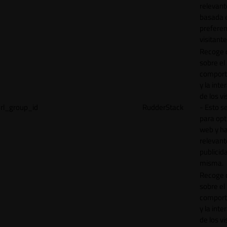
relevant
basada e
preferen
visitante
Recoge 
sobre el
comport
y la inte
de los vi
rl_group_id
RudderStack
- Esto se
para opt
web y h
relevant
publicid
misma.
Recoge 
sobre el
comport
y la inte
de los vi