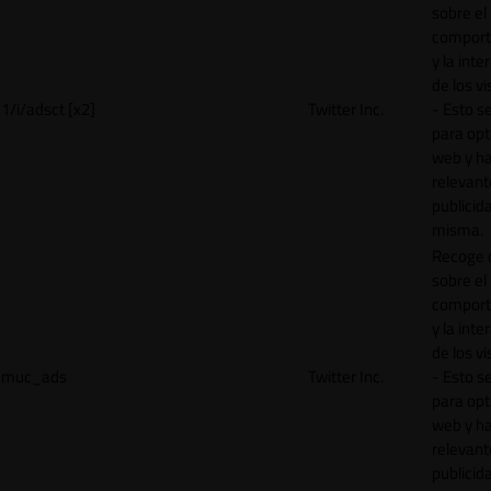
sobre el
comport
y la inte
de los vi
1/i/adsct [x2]
Twitter Inc.
- Esto se
para opt
web y h
relevant
publicid
misma.
Recoge 
sobre el
comport
y la inte
de los vi
muc_ads
Twitter Inc.
- Esto se
para opt
web y h
relevant
publicid