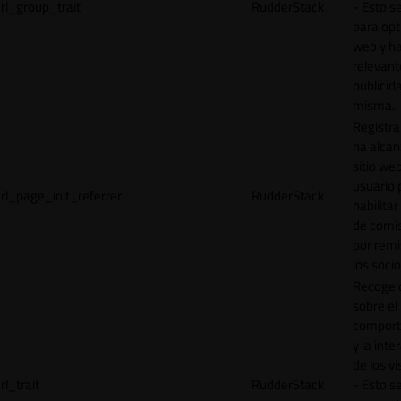
rl_group_trait
RudderStack
- Esto se
para opt
web y h
relevant
publicid
misma.
Registr
ha alcan
sitio web
usuario 
rl_page_init_referrer
RudderStack
habilitar
de comi
por remi
los socio
Recoge 
sobre el
comport
y la inte
de los vi
rl_trait
RudderStack
- Esto se