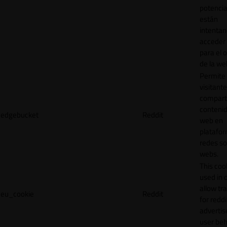
potencia
están
intenta
acceder 
para el 
de la we
Permite 
visitante
compart
contenid
edgebucket
Reddit
web en
platafo
redes so
webs.
This cook
used in 
allow tr
eu_cookie
Reddit
for reddi
adverti
user beh