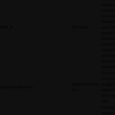
usuario 
función 
barra de
búsqued
SRM_B
Microsoft
web. Est
pueden 
utilizad
presenta
usuario 
product
servicio
relevant
Detecta
usuario 
Meta Platforms,
la págin
lastExternalReferrer
Inc.
registrar
última d
URL.
Detecta
usuario 