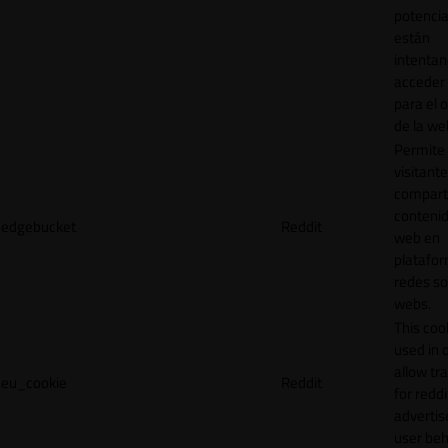
potencia
están
intenta
acceder 
para el 
de la we
Permite 
visitante
compart
contenid
edgebucket
Reddit
web en
platafo
redes so
webs.
This cook
used in 
allow tr
eu_cookie
Reddit
for reddi
adverti
user beh