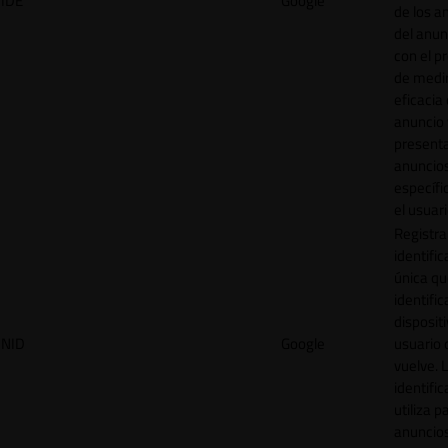
IDE
Google
de los a
del anun
con el p
de medir
eficacia
anuncio 
present
anuncio
específi
el usuari
Registra
identific
única q
identific
disposit
NID
Google
usuario 
vuelve. 
identific
utiliza p
anuncio