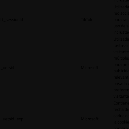
Utilizada
red socia
tt_sessionId
TikTok
para ras
uso de s
incrusta
Utilizad
rastrear 
visitante
múltipl
para pre
_uetsid
Microsoft
publicid
relevant
basada e
preferen
visitante
Contiene
fecha d
caducid
_uetsid_exp
Microsoft
la cookie
nombre