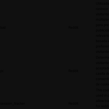
Utilizad
rastrear 
visitante
múltipl
para pre
loid
Reddit
publicid
relevant
basada e
preferen
visitante
Determin
visitant
aceptado
pc
Reddit
casilla d
consent
de cooki
This cook
used in 
allow tr
session_tracker
Reddit
for reddi