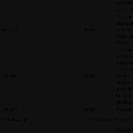
adverti
user beh
This coo
stores a
token_v2
Reddit
authenti
token u
Reddit.
This cook
used to 
the conv
event an
_rdt_cid
Reddit
when a 
clicks o
and the
converts
landing 
_rdt_em
Reddit
Pendien
offer#.#.cache
server.nitrado.net
Pendien
Recoge 