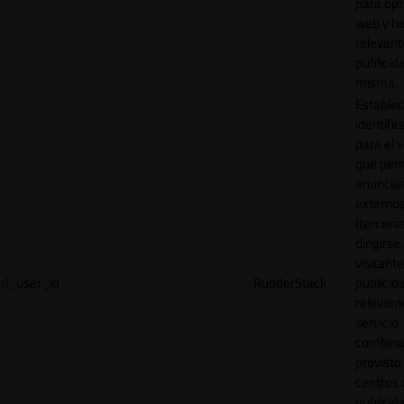
para opt
web y h
relevant
publicid
misma.
Establec
identific
para el v
que per
anuncia
externo
(tercera
dirigirse 
visitant
rl_user_id
RudderStack
publicid
relevant
servicio
combina
provisto
centros 
publicid