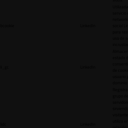
Utilizada
servicio
network
bcookie
LinkedIn
social L
para ras
uso de s
incrusta
Almacen
estado 
consent
li_gc
LinkedIn
de cooki
usuario 
dominio 
Registra
grupo d
servidor
sirviendo
visitante
utiliza e
lidc
LinkedIn
relación 