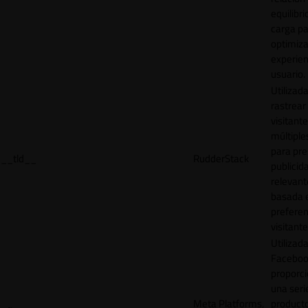
equilibri
carga p
optimiza
experien
usuario.
Utilizad
rastrear 
visitante
múltipl
para pre
__tld__
RudderStack
publicid
relevant
basada e
preferen
visitante
Utilizad
Faceboo
proporci
una seri
Meta Platforms,
product