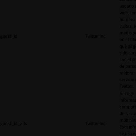
usuario a
web, co
número 
visitas, 
medio p
guest_id
Twitter Inc.
en el sit
qué pág
sido car
con el p
de perso
mejorar 
servicio
Twitter.
Recoge
informac
comport
del visit
múltiple
guest_id_ads
Twitter Inc.
Esta inf
se usa e