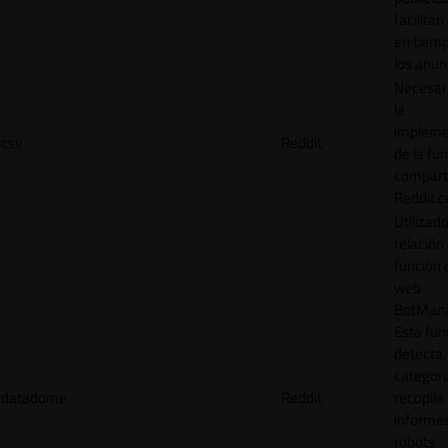
facilitan
en tiemp
los anun
Necesar
la
impleme
csv
Reddit
de la fu
comparti
Reddit.
Utilizad
relación 
función 
web
BotMana
Esta fun
detecta,
categori
datadome
Reddit
recopila
informe
robots