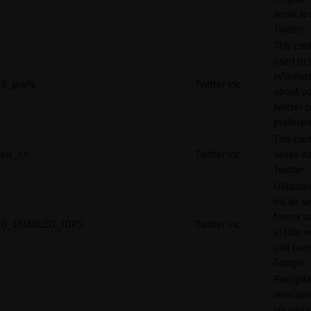
servicio
Twitter.
This cook
used to 
informat
d_prefs
Twitter Inc.
about y
twitter 
preferen
This coo
eu_cn
Twitter Inc.
saves da
Twitter.
Utilizad
iniciar s
forma s
G_ENABLED_IDPS
Twitter Inc.
el sitio 
una cue
Google.
Recopila
relacion
las visit