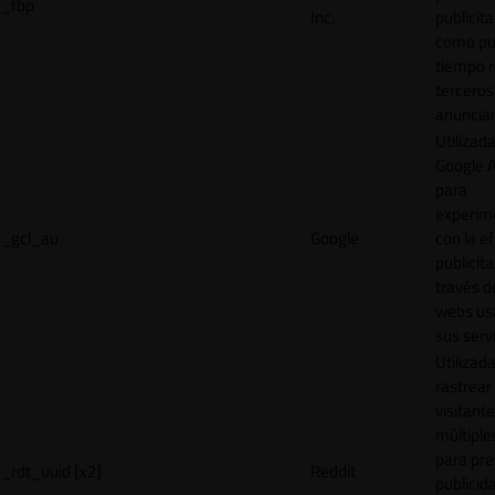
_fbp
Inc.
publicita
como pu
tiempo r
terceros
anuncian
Utilizad
Google 
para
experim
_gcl_au
Google
con la ef
publicita
través d
webs us
sus servi
Utilizad
rastrear 
visitante
múltipl
para pre
_rdt_uuid [x2]
Reddit
publicid