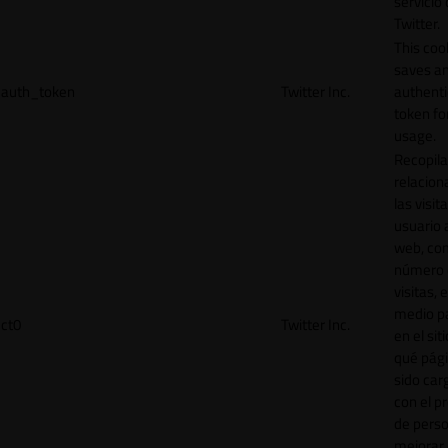
servicio
Twitter.
This coo
saves a
auth_token
Twitter Inc.
authenti
token for
usage.
Recopila
relacion
las visit
usuario a
web, co
número 
visitas, 
medio p
ct0
Twitter Inc.
en el sit
qué pág
sido car
con el p
de perso
mejorar 