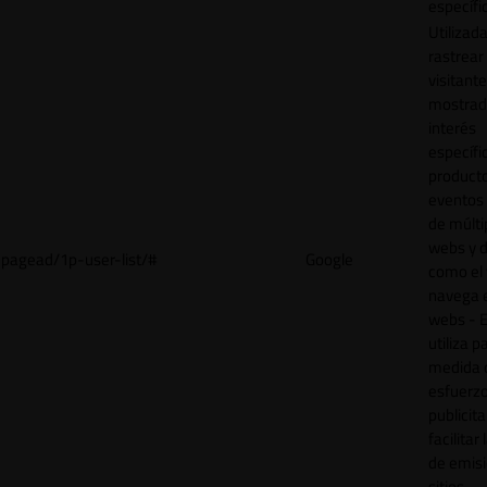
específi
Utilizad
rastrear 
visitant
mostrad
interés
específ
product
eventos 
de múlti
webs y d
pagead/1p-user-list/#
Google
como el 
navega 
webs - E
utiliza p
medida 
esfuerz
publicita
facilitar
de emisi
sitios.