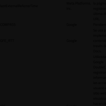
Meta Platforms,
la págin
lastExternalReferrerTime
Inc.
registrar
última d
URL.
COMPASS
Google
Pendien
Se usa p
impleme
GFE_RTT
Google
contenid
través d
Docs.
Utilizad
Google
DoubleCl
registrar
informar
las acci
usuario 
sitio web
visualiza
hacer cl