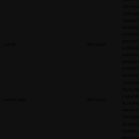
correspo
Utilizad
rastrear 
visitante
múltipl
para pre
_uetvid
Microsoft
publicid
relevant
basada e
preferen
visitante
Contiene
fecha d
caducid
_uetvid_exp
Microsoft
la cookie
nombre
correspo
Se utiliz
rastrear 
interacc