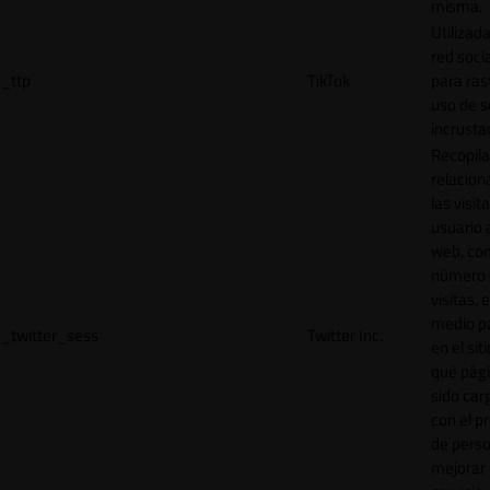
misma.
Utilizada
red socia
_ttp
TikTok
para ras
uso de s
incrusta
Recopila
relacion
las visit
usuario a
web, co
número 
visitas, 
medio p
_twitter_sess
Twitter Inc.
en el sit
qué pág
sido car
con el p
de perso
mejorar 