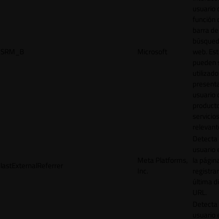
usuario 
función 
barra de
búsqued
SRM_B
Microsoft
web. Est
pueden 
utilizad
presenta
usuario 
product
servicio
relevant
Detecta
usuario 
Meta Platforms,
la págin
lastExternalReferrer
Inc.
registrar
última d
URL.
Detecta
usuario 