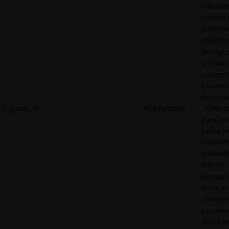
relevant
basada e
preferen
visitante
Recoge 
sobre el
comport
y la inte
de los vi
rl_group_id
RudderStack
- Esto se
para opt
web y h
relevant
publicid
misma.
Recoge 
sobre el
comport
y la inte
de los vi