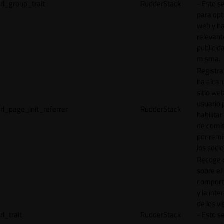
rl_group_trait
RudderStack
- Esto se
para opt
web y h
relevant
publicid
misma.
Registr
ha alcan
sitio web
usuario 
rl_page_init_referrer
RudderStack
habilitar
de comi
por remi
los socio
Recoge 
sobre el
comport
y la inte
de los vi
rl_trait
RudderStack
- Esto se