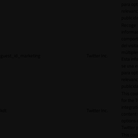
para opt
relevanc
publicid
Recoge
informac
comport
del visit
múltiple
guest_id_marketing
Twitter Inc.
Esta inf
se usa e
para opt
relevanc
publicid
This cook
for the T
integrat
kdt
Twitter Inc.
content 
options 
Twitter 
This coo