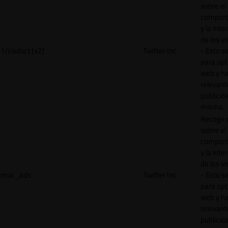
sobre el
comport
y la inte
de los vi
1/i/adsct [x2]
Twitter Inc.
- Esto se
para opt
web y h
relevant
publicid
misma.
Recoge 
sobre el
comport
y la inte
de los vi
muc_ads
Twitter Inc.
- Esto se
para opt
web y h
relevant
publicid