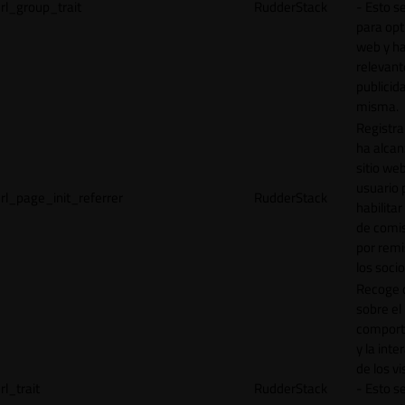
rl_group_trait
RudderStack
- Esto se
para opt
web y h
relevant
publicid
misma.
Registr
ha alcan
sitio web
usuario 
rl_page_init_referrer
RudderStack
habilitar
de comi
por remi
los socio
Recoge 
sobre el
comport
y la inte
de los vi
rl_trait
RudderStack
- Esto se