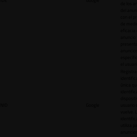
IDE
Google
de los a
del anun
con el p
de medir
eficacia
anuncio 
present
anuncio
específi
el usuari
Registra
identific
única q
identific
disposit
NID
Google
usuario 
vuelve. 
identific
utiliza p
anuncio