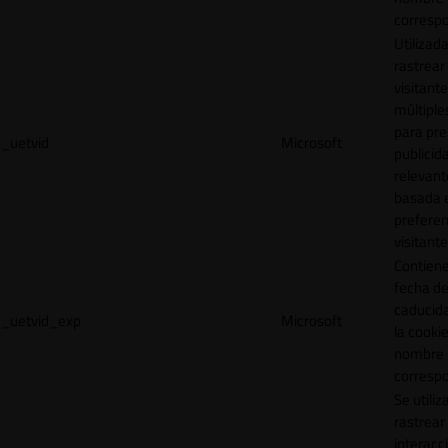
correspo
Utilizad
rastrear 
visitante
múltipl
para pre
_uetvid
Microsoft
publicid
relevant
basada e
preferen
visitante
Contiene
fecha d
caducid
_uetvid_exp
Microsoft
la cookie
nombre
correspo
Se utiliz
rastrear 
interacc