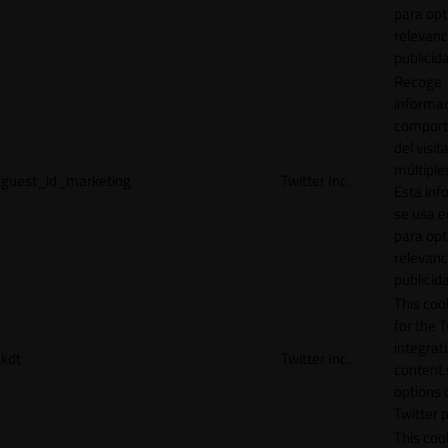
para opt
relevanc
publicid
Recoge
informac
comport
del visit
múltiple
guest_id_marketing
Twitter Inc.
Esta inf
se usa e
para opt
relevanc
publicid
This cook
for the T
integrat
kdt
Twitter Inc.
content 
options 
Twitter 
This coo