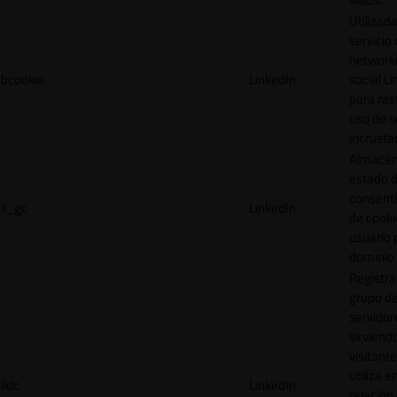
Utilizada
servicio
network
bcookie
LinkedIn
social L
para ras
uso de s
incrusta
Almacen
estado 
consent
li_gc
LinkedIn
de cooki
usuario 
dominio 
Registra
grupo d
servidor
sirviendo
visitante
utiliza e
lidc
LinkedIn
relación 