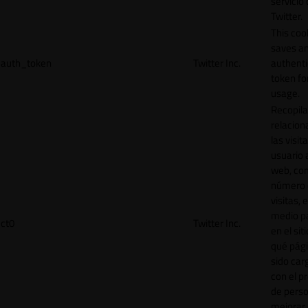
servicio
Twitter.
This coo
saves a
auth_token
Twitter Inc.
authenti
token for
usage.
Recopila
relacion
las visit
usuario a
web, co
número 
visitas, 
medio p
ct0
Twitter Inc.
en el sit
qué pág
sido car
con el p
de perso
mejorar 