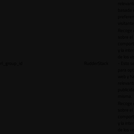
relevant
basada e
preferen
visitante
Recoge 
sobre el
comport
y la inte
de los vi
rl_group_id
RudderStack
- Esto se
para opt
web y h
relevant
publicid
misma.
Recoge 
sobre el
comport
y la inte
de los vi