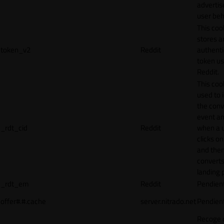
adverti
user beh
This coo
stores a
token_v2
Reddit
authenti
token u
Reddit.
This cook
used to 
the conv
event an
_rdt_cid
Reddit
when a 
clicks o
and the
converts
landing 
_rdt_em
Reddit
Pendien
offer#.#.cache
server.nitrado.net
Pendien
Recoge 