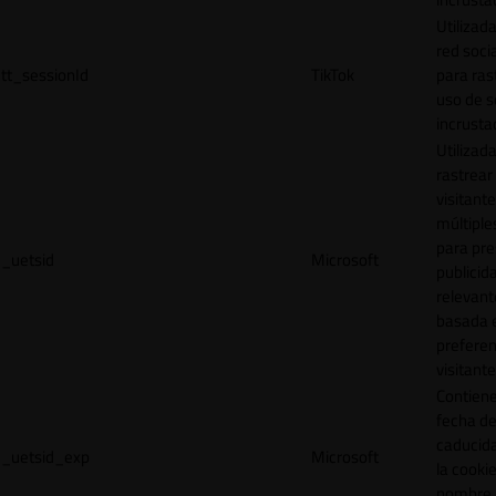
Utilizada
red socia
tt_sessionId
TikTok
para ras
uso de s
incrusta
Utilizad
rastrear 
visitante
múltipl
para pre
_uetsid
Microsoft
publicid
relevant
basada e
preferen
visitante
Contiene
fecha d
caducid
_uetsid_exp
Microsoft
la cookie
nombre