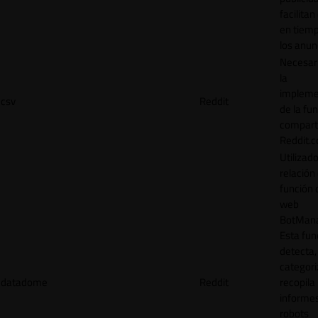
facilitan
en tiemp
los anun
Necesar
la
impleme
csv
Reddit
de la fu
comparti
Reddit.
Utilizad
relación 
función 
web
BotMana
Esta fun
detecta,
categori
datadome
Reddit
recopila
informe
robots