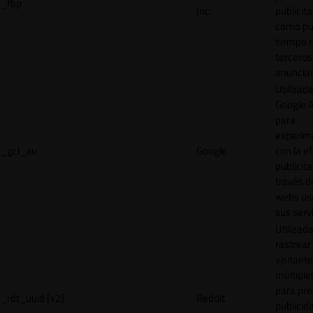
_fbp
Inc.
publicita
como pu
tiempo r
terceros
anuncian
Utilizad
Google 
para
experim
_gcl_au
Google
con la ef
publicita
través d
webs us
sus servi
Utilizad
rastrear 
visitante
múltipl
para pre
_rdt_uuid [x2]
Reddit
publicid