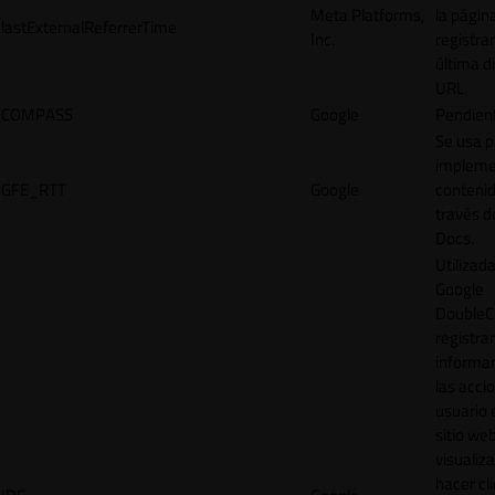
Meta Platforms,
la págin
lastExternalReferrerTime
Inc.
registrar
última d
URL.
COMPASS
Google
Pendien
Se usa p
impleme
GFE_RTT
Google
contenid
través d
Docs.
Utilizad
Google
DoubleCl
registrar
informar
las acci
usuario 
sitio web
visualiza
hacer cl