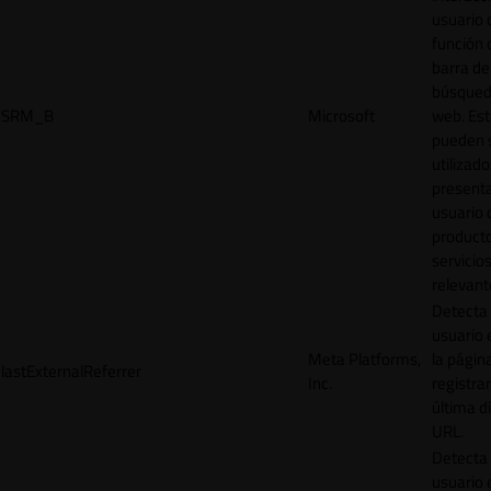
usuario 
función 
barra de
búsqued
SRM_B
Microsoft
web. Est
pueden 
utilizad
presenta
usuario 
product
servicio
relevant
Detecta
usuario 
Meta Platforms,
la págin
lastExternalReferrer
Inc.
registrar
última d
URL.
Detecta
usuario 