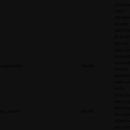
potencia
están
intenta
acceder 
para el 
de la we
Permite 
visitante
compart
contenid
edgebucket
Reddit
web en
platafo
redes so
webs.
This cook
used in 
allow tr
eu_cookie
Reddit
for reddi
adverti
user beh