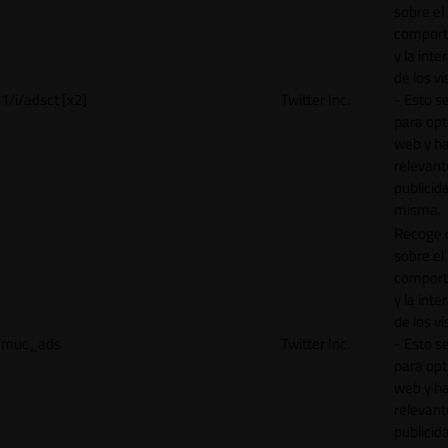
sobre el
comport
y la inte
de los vi
1/i/adsct [x2]
Twitter Inc.
- Esto se
para opt
web y h
relevant
publicid
misma.
Recoge 
sobre el
comport
y la inte
de los vi
muc_ads
Twitter Inc.
- Esto se
para opt
web y h
relevant
publicid