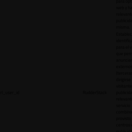
para opt
web y h
relevant
publicid
misma.
Establec
identific
para el v
que per
anuncia
externo
(tercera
dirigirse 
visitant
rl_user_id
RudderStack
publicid
relevant
servicio
combina
provisto
centros 
publicid