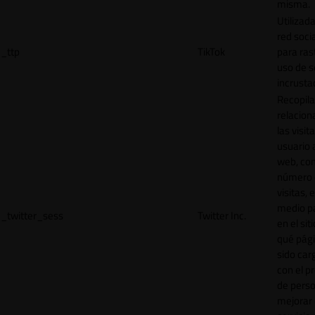
misma.
Utilizada
red socia
_ttp
TikTok
para ras
uso de s
incrusta
Recopila
relacion
las visit
usuario a
web, co
número 
visitas, 
medio p
_twitter_sess
Twitter Inc.
en el sit
qué pág
sido car
con el p
de perso
mejorar 