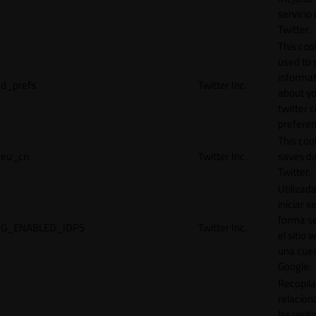
servicio
Twitter.
This cook
used to 
informat
d_prefs
Twitter Inc.
about y
twitter 
preferen
This coo
eu_cn
Twitter Inc.
saves da
Twitter.
Utilizad
iniciar s
forma s
G_ENABLED_IDPS
Twitter Inc.
el sitio 
una cue
Google.
Recopila
relacion
las visit