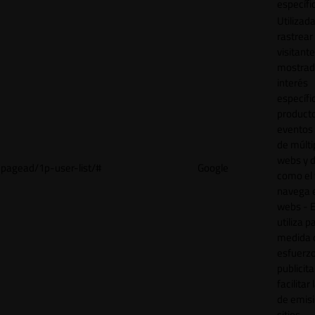
específi
Utilizad
rastrear 
visitant
mostrad
interés
específ
product
eventos 
de múlti
webs y d
pagead/1p-user-list/#
Google
como el 
navega 
webs - E
utiliza p
medida 
esfuerz
publicita
facilitar
de emisi
sitios.