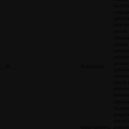
equilibri
carga p
optimiza
experien
usuario.
Utilizad
rastrear 
visitante
múltipl
para pre
__tld__
RudderStack
publicid
relevant
basada e
preferen
visitante
Utilizad
Faceboo
proporci
una seri
Meta Platforms,
product