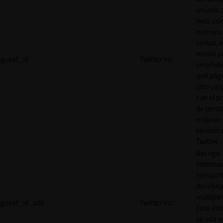
usuario a
web, co
número 
visitas, 
medio p
guest_id
Twitter Inc.
en el sit
qué pág
sido car
con el p
de perso
mejorar 
servicio
Twitter.
Recoge
informac
comport
del visit
múltiple
guest_id_ads
Twitter Inc.
Esta inf
se usa e