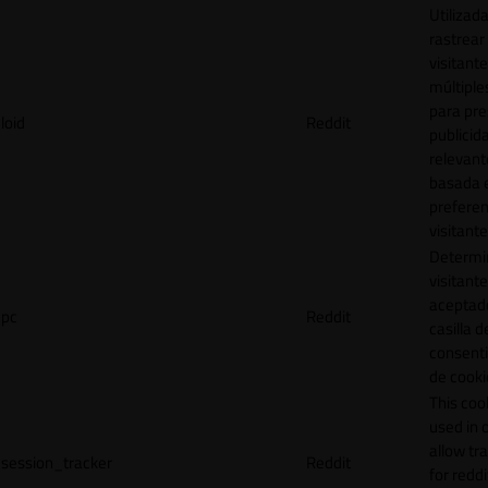
Utilizad
rastrear 
visitante
múltipl
para pre
loid
Reddit
publicid
relevant
basada e
preferen
visitante
Determin
visitant
aceptado
pc
Reddit
casilla d
consent
de cooki
This cook
used in 
allow tr
session_tracker
Reddit
for reddi