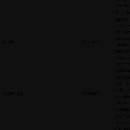
correspo
Utilizad
rastrear 
visitante
múltipl
para pre
_uetvid
Microsoft
publicid
relevant
basada e
preferen
visitante
Contiene
fecha d
caducid
_uetvid_exp
Microsoft
la cookie
nombre
correspo
Se utiliz
rastrear 
interacc