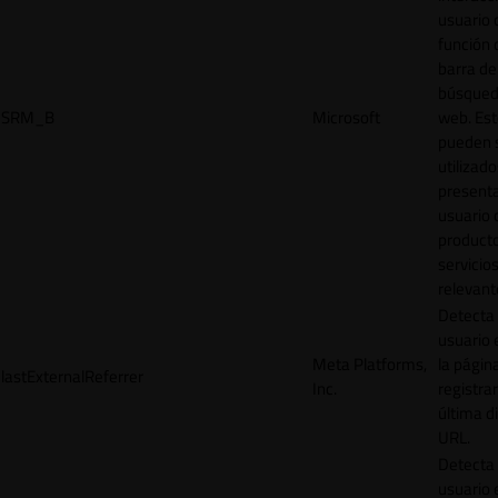
usuario 
función 
barra de
búsqued
SRM_B
Microsoft
web. Est
pueden 
utilizad
presenta
usuario 
product
servicio
relevant
Detecta
usuario 
Meta Platforms,
la págin
lastExternalReferrer
Inc.
registrar
última d
URL.
Detecta
usuario 