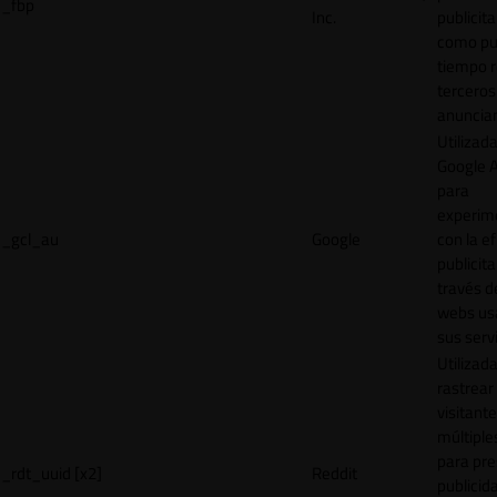
_fbp
Inc.
publicita
como pu
tiempo r
terceros
anuncian
Utilizad
Google 
para
experim
_gcl_au
Google
con la ef
publicita
través d
webs us
sus servi
Utilizad
rastrear 
visitante
múltipl
para pre
_rdt_uuid [x2]
Reddit
publicid