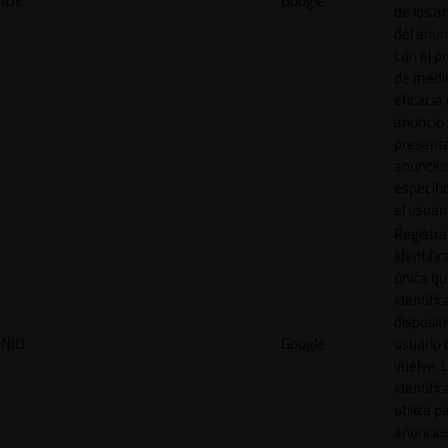
IDE
Google
de los a
del anun
con el p
de medir
eficacia
anuncio 
present
anuncio
específi
el usuari
Registra
identific
única q
identific
disposit
NID
Google
usuario 
vuelve. 
identific
utiliza p
anuncio