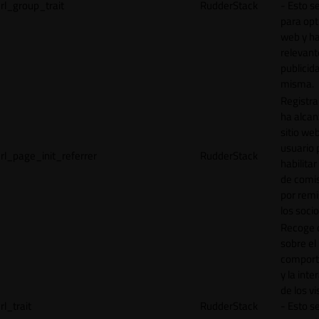
rl_group_trait
RudderStack
- Esto se
para opt
web y h
relevant
publicid
misma.
Registr
ha alcan
sitio web
usuario 
rl_page_init_referrer
RudderStack
habilitar
de comi
por remi
los socio
Recoge 
sobre el
comport
y la inte
de los vi
rl_trait
RudderStack
- Esto se