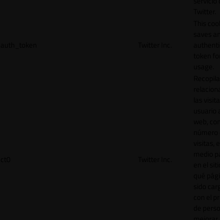
servicio
Twitter.
This coo
saves a
auth_token
Twitter Inc.
authenti
token for
usage.
Recopila
relacion
las visit
usuario a
web, co
número 
visitas, 
medio p
ct0
Twitter Inc.
en el sit
qué pág
sido car
con el p
de perso
mejorar 