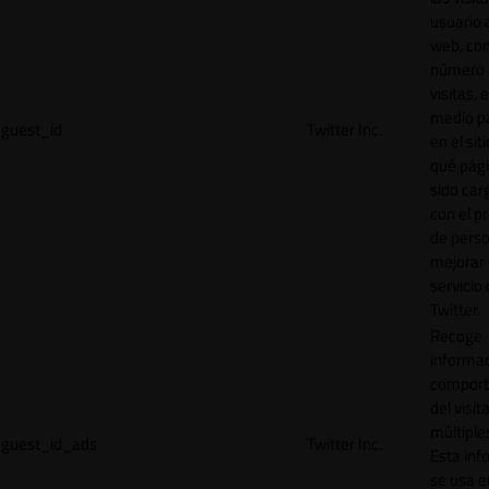
usuario a
web, co
número 
visitas, 
medio p
guest_id
Twitter Inc.
en el sit
qué pág
sido car
con el p
de perso
mejorar 
servicio
Twitter.
Recoge
informac
comport
del visit
múltiple
guest_id_ads
Twitter Inc.
Esta inf
se usa e