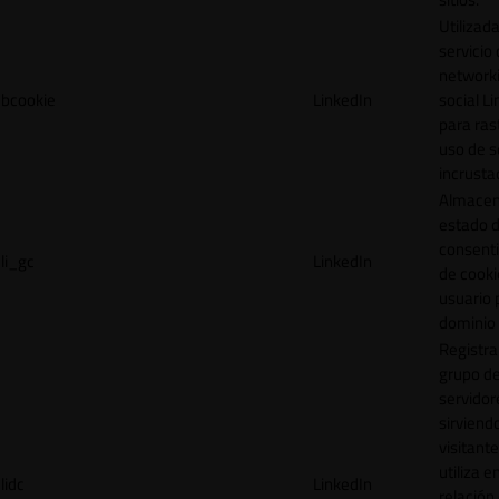
Utilizada
servicio
network
bcookie
LinkedIn
social L
para ras
uso de s
incrusta
Almacen
estado 
consent
li_gc
LinkedIn
de cooki
usuario 
dominio 
Registra
grupo d
servidor
sirviendo
visitante
utiliza e
lidc
LinkedIn
relación 