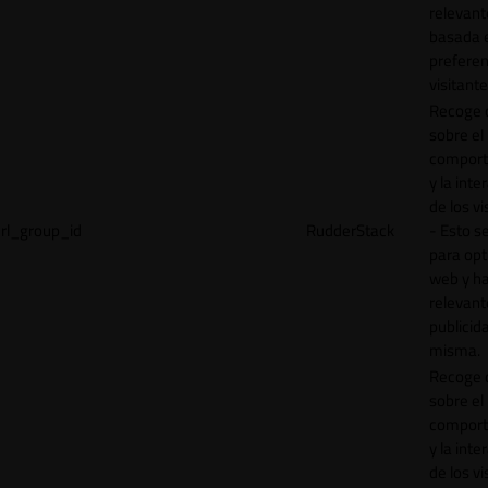
relevant
basada e
preferen
visitante
Recoge 
sobre el
comport
y la inte
de los vi
rl_group_id
RudderStack
- Esto se
para opt
web y h
relevant
publicid
misma.
Recoge 
sobre el
comport
y la inte
de los vi