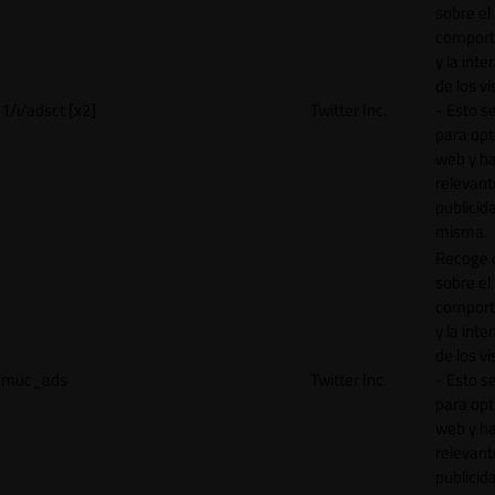
sobre el
comport
y la inte
de los vi
1/i/adsct [x2]
Twitter Inc.
- Esto se
para opt
web y h
relevant
publicid
misma.
Recoge 
sobre el
comport
y la inte
de los vi
muc_ads
Twitter Inc.
- Esto se
para opt
web y h
relevant
publicid