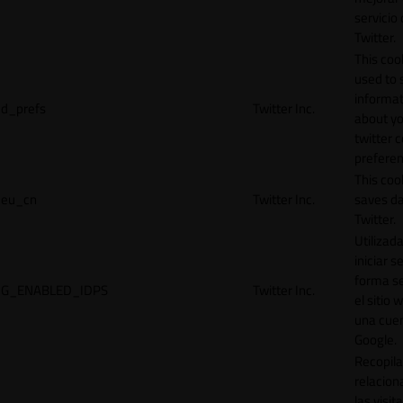
servicio
Twitter.
This cook
used to 
informat
d_prefs
Twitter Inc.
about y
twitter 
preferen
This coo
eu_cn
Twitter Inc.
saves da
Twitter.
Utilizad
iniciar s
forma s
G_ENABLED_IDPS
Twitter Inc.
el sitio 
una cue
Google.
Recopila
relacion
las visit