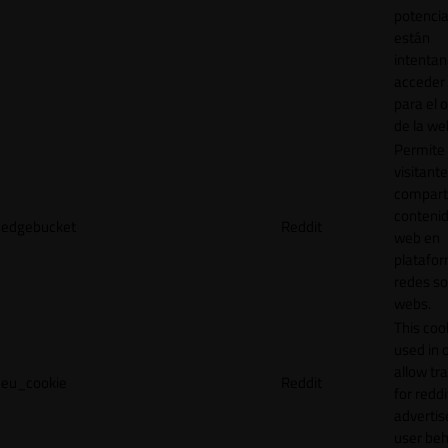
potencia
están
intenta
acceder 
para el 
de la we
Permite 
visitante
compart
contenid
edgebucket
Reddit
web en
platafo
redes so
webs.
This cook
used in 
allow tr
eu_cookie
Reddit
for reddi
adverti
user beh