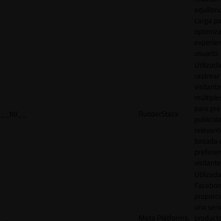
equilibri
carga p
optimiza
experien
usuario.
Utilizad
rastrear 
visitante
múltipl
para pre
__tld__
RudderStack
publicid
relevant
basada e
preferen
visitante
Utilizad
Faceboo
proporci
una seri
Meta Platforms,
product