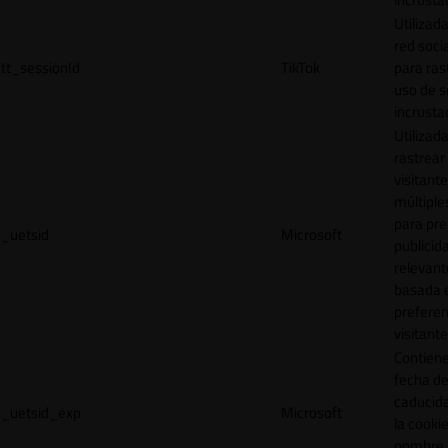
Utilizada
red socia
tt_sessionId
TikTok
para ras
uso de s
incrusta
Utilizad
rastrear 
visitante
múltipl
para pre
_uetsid
Microsoft
publicid
relevant
basada e
preferen
visitante
Contiene
fecha d
caducid
_uetsid_exp
Microsoft
la cookie
nombre