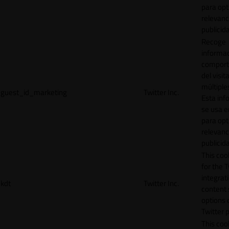
para opt
relevanc
publicid
Recoge
informac
comport
del visit
múltiple
guest_id_marketing
Twitter Inc.
Esta inf
se usa e
para opt
relevanc
publicid
This cook
for the T
integrat
kdt
Twitter Inc.
content 
options 
Twitter 
This coo