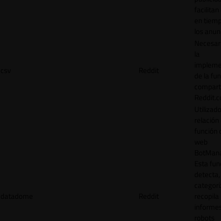
facilitan
en tiemp
los anun
Necesar
la
impleme
csv
Reddit
de la fu
comparti
Reddit.
Utilizad
relación 
función 
web
BotMana
Esta fun
detecta,
categori
datadome
Reddit
recopila
informe
robots