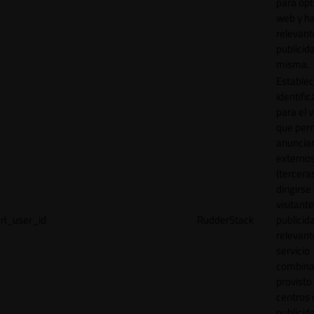
para opt
web y h
relevant
publicid
misma.
Establec
identific
para el v
que per
anuncia
externo
(tercera
dirigirse 
visitant
rl_user_id
RudderStack
publicid
relevant
servicio
combina
provisto
centros 
publicid