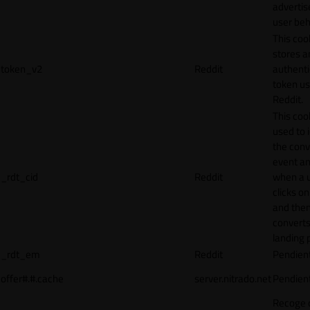
adverti
user beh
This coo
stores a
token_v2
Reddit
authenti
token u
Reddit.
This cook
used to 
the conv
event an
_rdt_cid
Reddit
when a 
clicks o
and the
converts
landing 
_rdt_em
Reddit
Pendien
offer#.#.cache
server.nitrado.net
Pendien
Recoge 