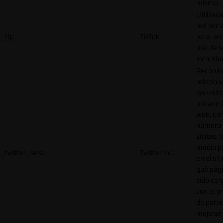
misma.
Utilizada
red socia
_ttp
TikTok
para ras
uso de s
incrusta
Recopila
relacion
las visit
usuario a
web, co
número 
visitas, 
medio p
_twitter_sess
Twitter Inc.
en el sit
qué pág
sido car
con el p
de perso
mejorar 