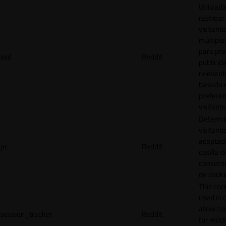
Utilizad
rastrear 
visitante
múltipl
para pre
loid
Reddit
publicid
relevant
basada e
preferen
visitante
Determin
visitant
aceptado
pc
Reddit
casilla d
consent
de cooki
This cook
used in 
allow tr
session_tracker
Reddit
for reddi