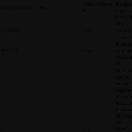
Meta Platforms,
la págin
lastExternalReferrerTime
Inc.
registrar
última d
URL.
COMPASS
Google
Pendien
Se usa p
impleme
GFE_RTT
Google
contenid
través d
Docs.
Utilizad
Google
DoubleCl
registrar
informar
las acci
usuario 
sitio web
visualiza
hacer cl