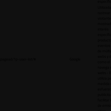
específi
Utilizad
rastrear 
visitant
mostrad
interés
específ
product
eventos 
de múlti
webs y d
pagead/1p-user-list/#
Google
como el 
navega 
webs - E
utiliza p
medida 
esfuerz
publicita
facilitar
de emisi
sitios.