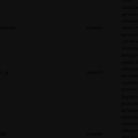
Utilizada
servicio
network
bcookie
LinkedIn
social L
para ras
uso de s
incrusta
Almacen
estado 
consent
li_gc
LinkedIn
de cooki
usuario 
dominio 
Registra
grupo d
servidor
sirviendo
visitante
utiliza e
lidc
LinkedIn
relación 