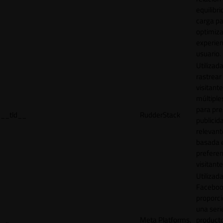
equilibri
carga p
optimiza
experien
usuario.
Utilizad
rastrear 
visitante
múltipl
para pre
__tld__
RudderStack
publicid
relevant
basada e
preferen
visitante
Utilizad
Faceboo
proporci
una seri
Meta Platforms,
product