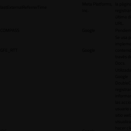
Meta Platforms,
la págin
lastExternalReferrerTime
Inc.
registrar
última d
URL.
COMPASS
Google
Pendien
Se usa p
impleme
GFE_RTT
Google
contenid
través d
Docs.
Utilizad
Google
DoubleCl
registrar
informar
las acci
usuario 
sitio web
visualiza
hacer cl