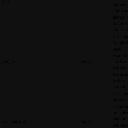
_fbp
Inc.
publicita
como pu
tiempo r
terceros
anuncian
Utilizad
Google 
para
experim
_gcl_au
Google
con la ef
publicita
través d
webs us
sus servi
Utilizad
rastrear 
visitante
múltipl
para pre
_rdt_uuid [x2]
Reddit
publicid