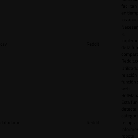
facilitan
en tiemp
los anun
Necesar
la
impleme
csv
Reddit
de la fu
comparti
Reddit.
Utilizad
relación 
función 
web
BotMana
Esta fun
detecta,
categori
datadome
Reddit
recopila
informe
robots