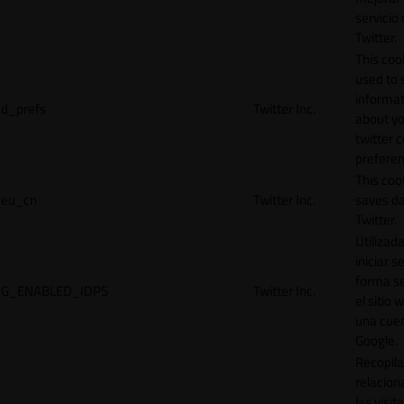
servicio
Twitter.
This cook
used to 
informat
d_prefs
Twitter Inc.
about y
twitter 
preferen
This coo
eu_cn
Twitter Inc.
saves da
Twitter.
Utilizad
iniciar s
forma s
G_ENABLED_IDPS
Twitter Inc.
el sitio 
una cue
Google.
Recopila
relacion
las visit