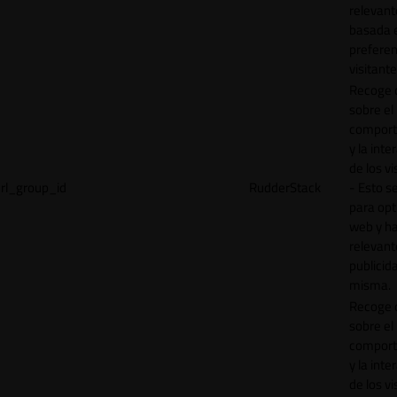
relevant
basada e
preferen
visitante
Recoge 
sobre el
comport
y la inte
de los vi
rl_group_id
RudderStack
- Esto se
para opt
web y h
relevant
publicid
misma.
Recoge 
sobre el
comport
y la inte
de los vi