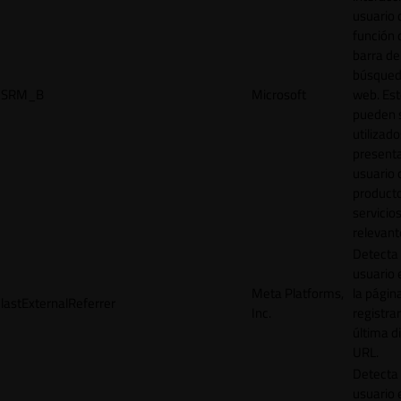
usuario 
función 
barra de
búsqued
SRM_B
Microsoft
web. Est
pueden 
utilizad
presenta
usuario 
product
servicio
relevant
Detecta
usuario 
Meta Platforms,
la págin
lastExternalReferrer
Inc.
registrar
última d
URL.
Detecta
usuario 