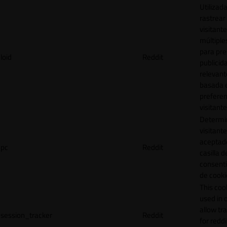
Utilizad
rastrear 
visitante
múltipl
para pre
loid
Reddit
publicid
relevant
basada e
preferen
visitante
Determin
visitant
aceptado
pc
Reddit
casilla d
consent
de cooki
This cook
used in 
allow tr
session_tracker
Reddit
for reddi