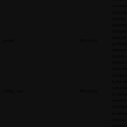
correspo
Utilizad
rastrear 
visitante
múltipl
para pre
_uetvid
Microsoft
publicid
relevant
basada e
preferen
visitante
Contiene
fecha d
caducid
_uetvid_exp
Microsoft
la cookie
nombre
correspo
Se utiliz
rastrear 
interacc