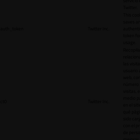
servicio
Twitter.
This coo
saves a
auth_token
Twitter Inc.
authenti
token for
usage.
Recopila
relacion
las visit
usuario a
web, co
número 
visitas, 
medio p
ct0
Twitter Inc.
en el sit
qué pág
sido car
con el p
de perso
mejorar 