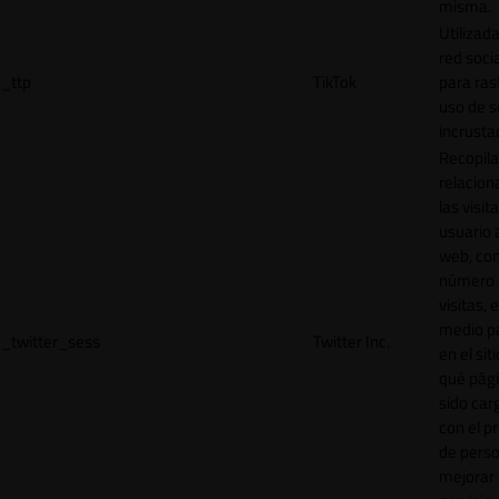
misma.
Utilizada
red socia
_ttp
TikTok
para ras
uso de s
incrusta
Recopila
relacion
las visit
usuario a
web, co
número 
visitas, 
medio p
_twitter_sess
Twitter Inc.
en el sit
qué pág
sido car
con el p
de perso
mejorar 