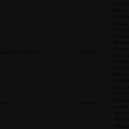
para opt
relevanc
publicid
Recoge
informac
comport
del visit
múltiple
guest_id_marketing
Twitter Inc.
Esta inf
se usa e
para opt
relevanc
publicid
This cook
for the T
integrat
kdt
Twitter Inc.
content 
options 
Twitter 
This coo