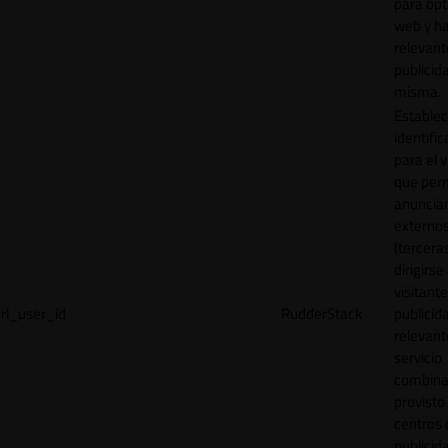
para opt
web y h
relevant
publicid
misma.
Establec
identific
para el v
que per
anuncia
externo
(tercera
dirigirse 
visitant
rl_user_id
RudderStack
publicid
relevant
servicio
combina
provisto
centros 
publicid