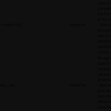
sobre el
comport
y la inte
de los vi
1/i/adsct [x2]
Twitter Inc.
- Esto se
para opt
web y h
relevant
publicid
misma.
Recoge 
sobre el
comport
y la inte
de los vi
muc_ads
Twitter Inc.
- Esto se
para opt
web y h
relevant
publicid