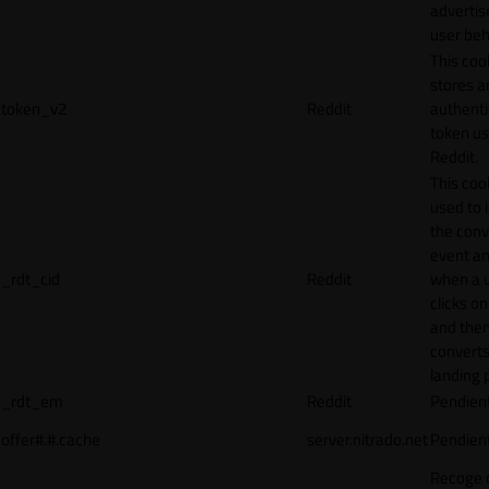
adverti
user beh
This coo
stores a
token_v2
Reddit
authenti
token u
Reddit.
This cook
used to 
the conv
event an
_rdt_cid
Reddit
when a 
clicks o
and the
converts
landing 
_rdt_em
Reddit
Pendien
offer#.#.cache
server.nitrado.net
Pendien
Recoge 