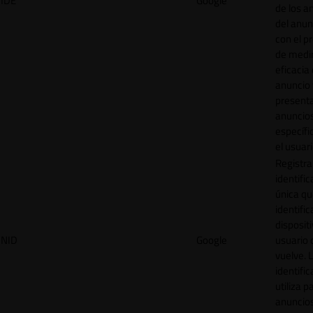
IDE
Google
de los a
del anun
con el p
de medir
eficacia
anuncio 
present
anuncio
específi
el usuari
Registra
identific
única q
identific
disposit
NID
Google
usuario 
vuelve. 
identific
utiliza p
anuncio