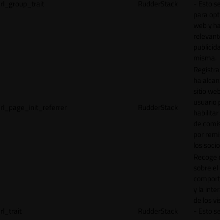
rl_group_trait
RudderStack
- Esto se
para opt
web y h
relevant
publicid
misma.
Registr
ha alcan
sitio web
usuario 
rl_page_init_referrer
RudderStack
habilitar
de comi
por remi
los socio
Recoge 
sobre el
comport
y la inte
de los vi
rl_trait
RudderStack
- Esto se