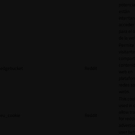
potencia
están
intenta
acceder 
para el 
de la we
Permite 
visitante
compart
contenid
edgebucket
Reddit
web en
platafo
redes so
webs.
This cook
used in 
allow tr
eu_cookie
Reddit
for reddi
adverti
user beh