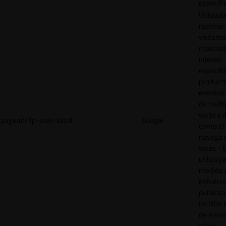
específi
Utilizad
rastrear 
visitant
mostrad
interés
específ
product
eventos 
de múlti
webs y d
pagead/1p-user-list/#
Google
como el 
navega 
webs - E
utiliza p
medida 
esfuerz
publicita
facilitar
de emisi
sitios.