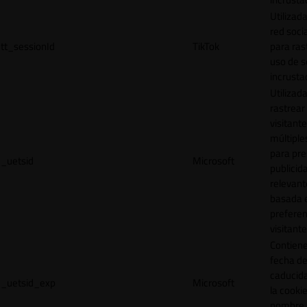
Utilizada
red socia
tt_sessionId
TikTok
para ras
uso de s
incrusta
Utilizad
rastrear 
visitante
múltipl
para pre
_uetsid
Microsoft
publicid
relevant
basada e
preferen
visitante
Contiene
fecha d
caducid
_uetsid_exp
Microsoft
la cookie
nombre