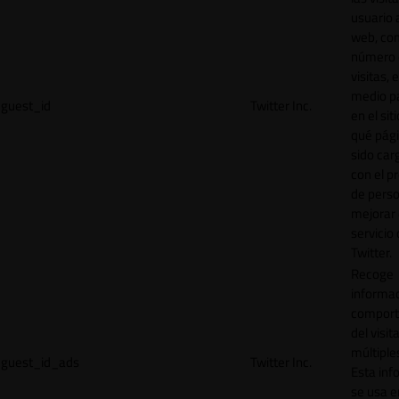
usuario a
web, co
número 
visitas, 
medio p
guest_id
Twitter Inc.
en el sit
qué pág
sido car
con el p
de perso
mejorar 
servicio
Twitter.
Recoge
informac
comport
del visit
múltiple
guest_id_ads
Twitter Inc.
Esta inf
se usa e