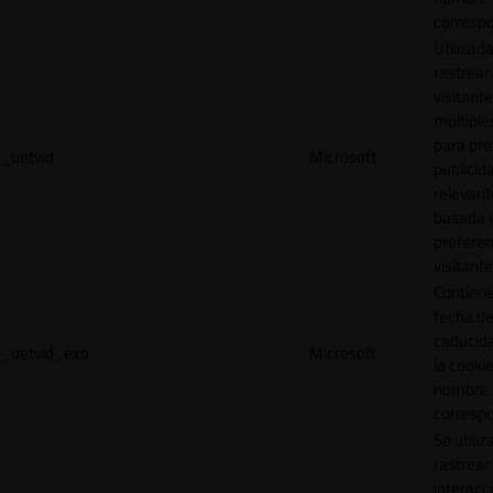
correspo
Utilizad
rastrear 
visitante
múltipl
para pre
_uetvid
Microsoft
publicid
relevant
basada e
preferen
visitante
Contiene
fecha d
caducid
_uetvid_exp
Microsoft
la cookie
nombre
correspo
Se utiliz
rastrear 
interacc