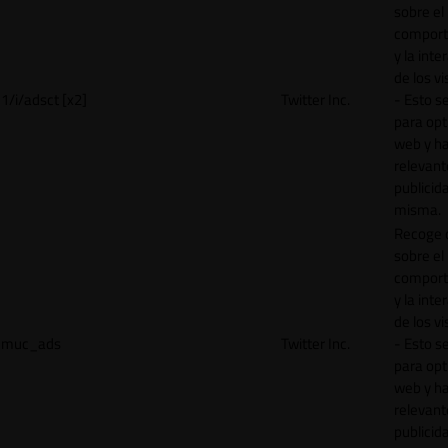
sobre el
comport
y la inte
de los vi
1/i/adsct [x2]
Twitter Inc.
- Esto se
para opt
web y h
relevant
publicid
misma.
Recoge 
sobre el
comport
y la inte
de los vi
muc_ads
Twitter Inc.
- Esto se
para opt
web y h
relevant
publicid