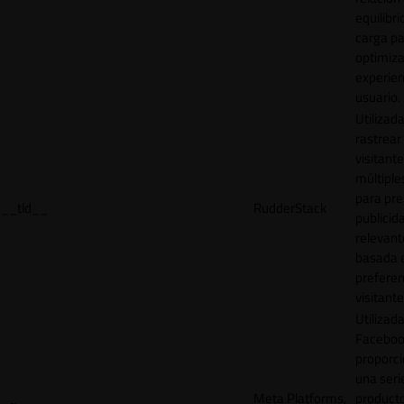
equilibri
carga p
optimiza
experien
usuario.
Utilizad
rastrear 
visitante
múltipl
para pre
__tld__
RudderStack
publicid
relevant
basada e
preferen
visitante
Utilizad
Faceboo
proporci
una seri
Meta Platforms,
product