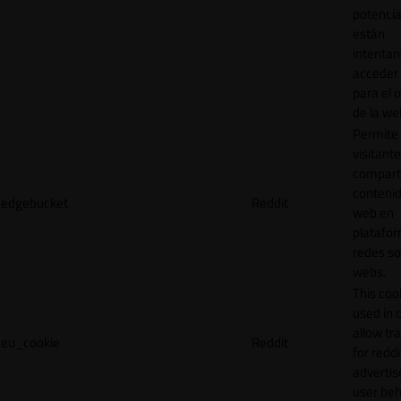
potencia
están
intenta
acceder 
para el 
de la we
Permite 
visitante
compart
contenid
edgebucket
Reddit
web en
platafo
redes so
webs.
This cook
used in 
allow tr
eu_cookie
Reddit
for reddi
adverti
user beh