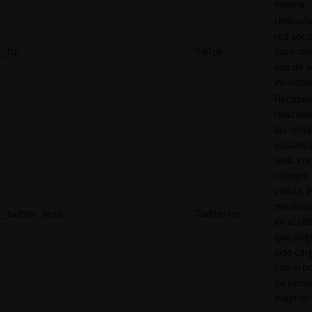
misma.
Utilizada
red socia
_ttp
TikTok
para ras
uso de s
incrusta
Recopila
relacion
las visit
usuario a
web, co
número 
visitas, 
medio p
_twitter_sess
Twitter Inc.
en el sit
qué pág
sido car
con el p
de perso
mejorar 