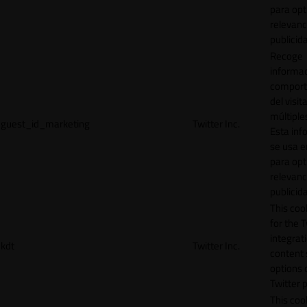
para opt
relevanc
publicid
Recoge
informac
comport
del visit
múltiple
guest_id_marketing
Twitter Inc.
Esta inf
se usa e
para opt
relevanc
publicid
This cook
for the T
integrat
kdt
Twitter Inc.
content 
options 
Twitter 
This coo