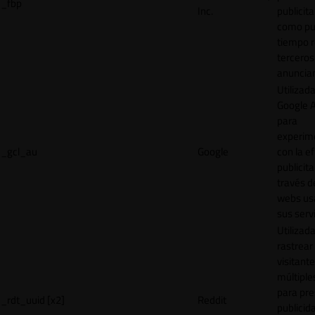
_fbp
Inc.
publicita
como pu
tiempo r
terceros
anuncian
Utilizad
Google 
para
experim
_gcl_au
Google
con la ef
publicita
través d
webs us
sus servi
Utilizad
rastrear 
visitante
múltipl
para pre
_rdt_uuid [x2]
Reddit
publicid