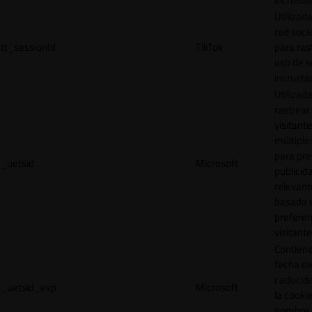
Utilizada
red socia
tt_sessionId
TikTok
para ras
uso de s
incrusta
Utilizad
rastrear 
visitante
múltipl
para pre
_uetsid
Microsoft
publicid
relevant
basada e
preferen
visitante
Contiene
fecha d
caducid
_uetsid_exp
Microsoft
la cookie
nombre