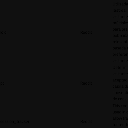
Utilizad
rastrear 
visitante
múltipl
para pre
loid
Reddit
publicid
relevant
basada e
preferen
visitante
Determin
visitant
aceptado
pc
Reddit
casilla d
consent
de cooki
This cook
used in 
allow tr
session_tracker
Reddit
for reddi