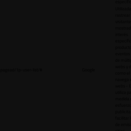
específi
Utilizad
rastrear 
visitant
mostrad
interés
específ
product
eventos 
de múlti
webs y d
pagead/1p-user-list/#
Google
como el 
navega 
webs - E
utiliza p
medida 
esfuerz
publicita
facilitar
de emisi
sitios.