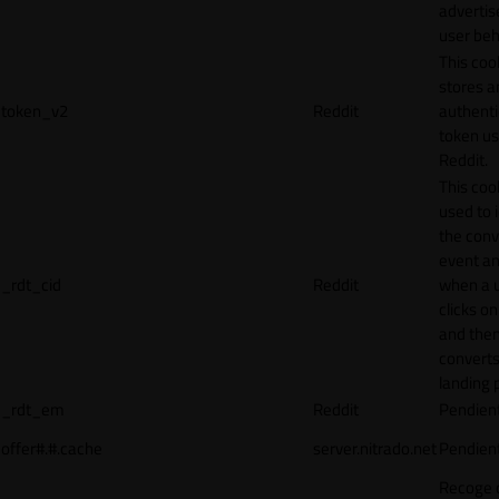
adverti
user beh
This coo
stores a
token_v2
Reddit
authenti
token u
Reddit.
This cook
used to 
the conv
event an
_rdt_cid
Reddit
when a 
clicks o
and the
converts
landing 
_rdt_em
Reddit
Pendien
offer#.#.cache
server.nitrado.net
Pendien
Recoge 