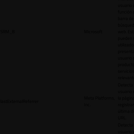
usuario 
función 
barra de
búsqued
SRM_B
Microsoft
web. Est
pueden 
utilizad
presenta
usuario 
product
servicio
relevant
Detecta
usuario 
Meta Platforms,
la págin
lastExternalReferrer
Inc.
registrar
última d
URL.
Detecta
usuario 