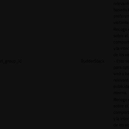
relevant
basada e
preferen
visitante
Recoge 
sobre el
comport
y la inte
de los vi
rl_group_id
RudderStack
- Esto se
para opt
web y h
relevant
publicid
misma.
Recoge 
sobre el
comport
y la inte
de los vi