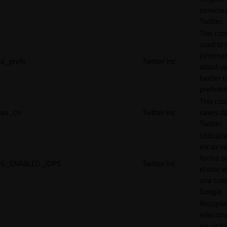
servicio
Twitter.
This cook
used to 
informat
d_prefs
Twitter Inc.
about y
twitter 
preferen
This coo
eu_cn
Twitter Inc.
saves da
Twitter.
Utilizad
iniciar s
forma s
G_ENABLED_IDPS
Twitter Inc.
el sitio 
una cue
Google.
Recopila
relacion
las visit