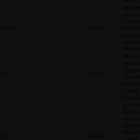
Utilizada
servicio
network
bcookie
LinkedIn
social L
para ras
uso de s
incrusta
Almacen
estado 
consent
li_gc
LinkedIn
de cooki
usuario 
dominio 
Registra
grupo d
servidor
sirviendo
visitante
utiliza e
lidc
LinkedIn
relación 