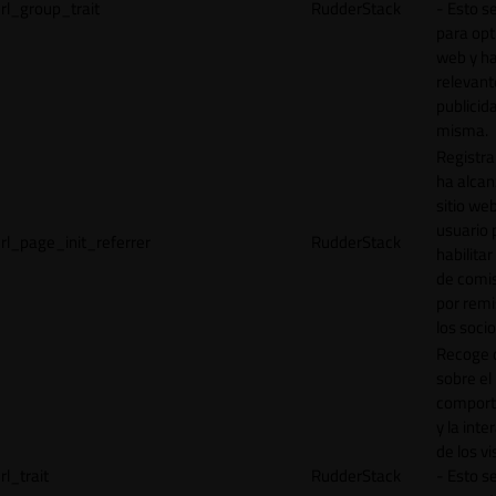
rl_group_trait
RudderStack
- Esto se
para opt
web y h
relevant
publicid
misma.
Registr
ha alcan
sitio web
usuario 
rl_page_init_referrer
RudderStack
habilitar
de comi
por remi
los socio
Recoge 
sobre el
comport
y la inte
de los vi
rl_trait
RudderStack
- Esto se