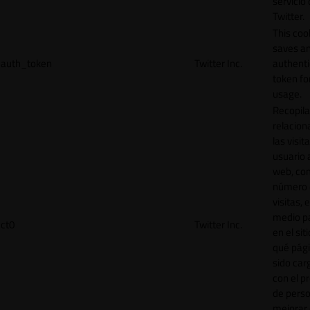
servicio
Twitter.
This coo
saves a
auth_token
Twitter Inc.
authenti
token for
usage.
Recopila
relacion
las visit
usuario a
web, co
número 
visitas, 
medio p
ct0
Twitter Inc.
en el sit
qué pág
sido car
con el p
de perso
mejorar 