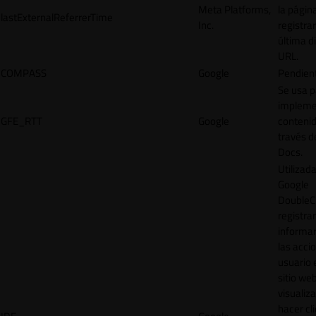
Meta Platforms,
la págin
lastExternalReferrerTime
Inc.
registrar
última d
URL.
COMPASS
Google
Pendien
Se usa p
impleme
GFE_RTT
Google
contenid
través d
Docs.
Utilizad
Google
DoubleCl
registrar
informar
las acci
usuario 
sitio web
visualiza
hacer cl