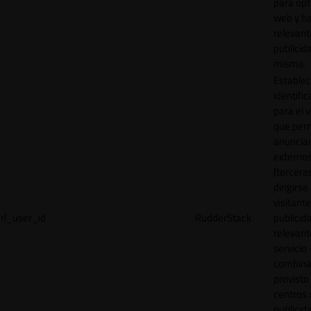
para opt
web y h
relevant
publicid
misma.
Establec
identific
para el v
que per
anuncia
externo
(tercera
dirigirse 
visitant
rl_user_id
RudderStack
publicid
relevant
servicio
combina
provisto
centros 
publicid