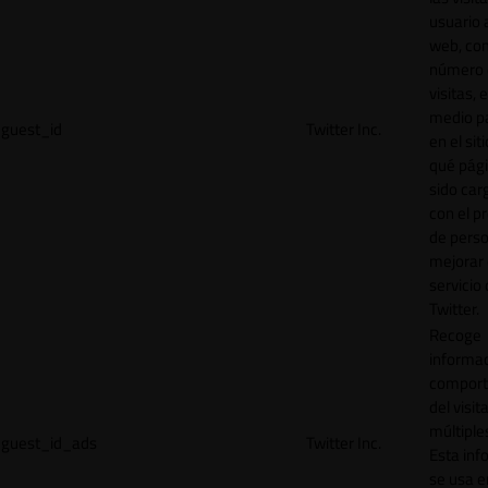
usuario a
web, co
número 
visitas, 
medio p
guest_id
Twitter Inc.
en el sit
qué pág
sido car
con el p
de perso
mejorar 
servicio
Twitter.
Recoge
informac
comport
del visit
múltiple
guest_id_ads
Twitter Inc.
Esta inf
se usa e