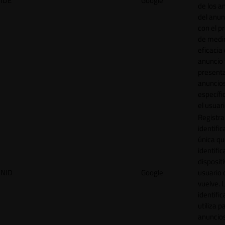
IDE
Google
de los a
del anun
con el p
de medir
eficacia
anuncio 
present
anuncio
específi
el usuari
Registra
identific
única q
identific
disposit
NID
Google
usuario 
vuelve. 
identific
utiliza p
anuncio