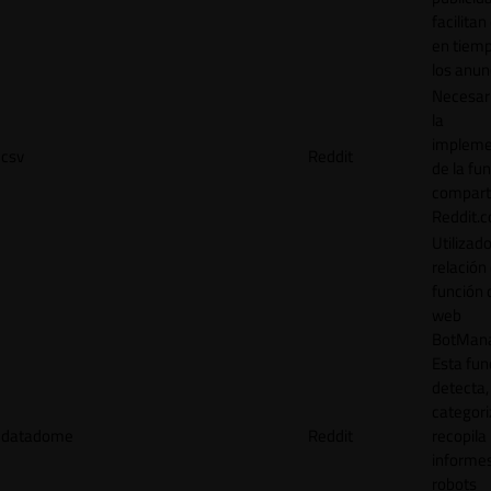
facilitan
en tiemp
los anun
Necesar
la
impleme
csv
Reddit
de la fu
comparti
Reddit.
Utilizad
relación 
función 
web
BotMana
Esta fun
detecta,
categori
datadome
Reddit
recopila
informe
robots