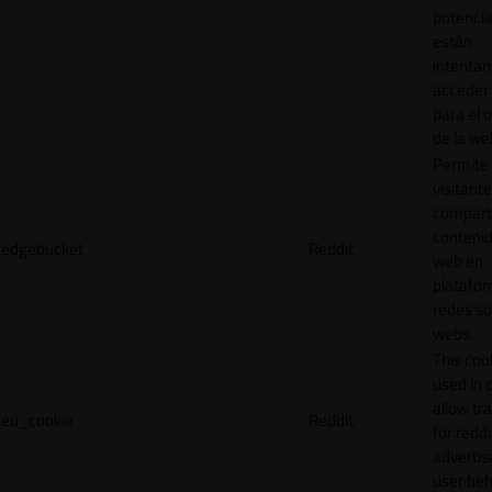
potencia
están
intenta
acceder 
para el 
de la we
Permite 
visitante
compart
contenid
edgebucket
Reddit
web en
platafo
redes so
webs.
This cook
used in 
allow tr
eu_cookie
Reddit
for reddi
adverti
user beh