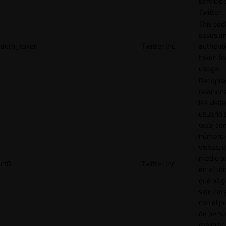
servicio
Twitter.
This coo
saves a
auth_token
Twitter Inc.
authenti
token for
usage.
Recopila
relacion
las visit
usuario a
web, co
número 
visitas, 
medio p
ct0
Twitter Inc.
en el sit
qué pág
sido car
con el p
de perso
mejorar 