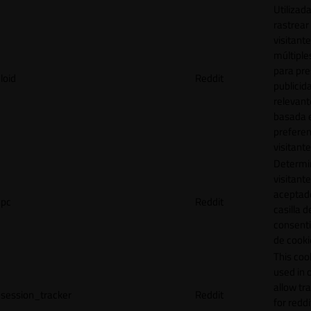
Utilizad
rastrear 
visitante
múltipl
para pre
loid
Reddit
publicid
relevant
basada e
preferen
visitante
Determin
visitant
aceptado
pc
Reddit
casilla d
consent
de cooki
This cook
used in 
allow tr
session_tracker
Reddit
for reddi