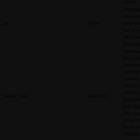
misma.
Utilizada
red socia
_ttp
TikTok
para ras
uso de s
incrusta
Recopila
relacion
las visit
usuario a
web, co
número 
visitas, 
medio p
_twitter_sess
Twitter Inc.
en el sit
qué pág
sido car
con el p
de perso
mejorar 