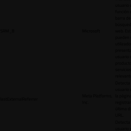
usuario 
función 
barra de
búsqued
SRM_B
Microsoft
web. Est
pueden 
utilizad
presenta
usuario 
product
servicio
relevant
Detecta
usuario 
Meta Platforms,
la págin
lastExternalReferrer
Inc.
registrar
última d
URL.
Detecta
usuario 