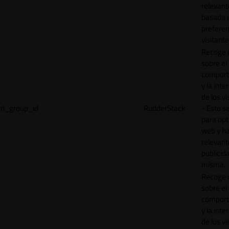
relevant
basada e
preferen
visitante
Recoge 
sobre el
comport
y la inte
de los vi
rl_group_id
RudderStack
- Esto se
para opt
web y h
relevant
publicid
misma.
Recoge 
sobre el
comport
y la inte
de los vi