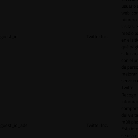
usuario a
web, co
número 
visitas, 
medio p
guest_id
Twitter Inc.
en el sit
qué pág
sido car
con el p
de perso
mejorar 
servicio
Twitter.
Recoge
informac
comport
del visit
múltiple
guest_id_ads
Twitter Inc.
Esta inf
se usa e