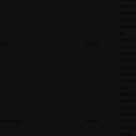
facilitan
en tiemp
los anun
Necesar
la
impleme
csv
Reddit
de la fu
comparti
Reddit.
Utilizad
relación 
función 
web
BotMana
Esta fun
detecta,
categori
datadome
Reddit
recopila
informe
robots