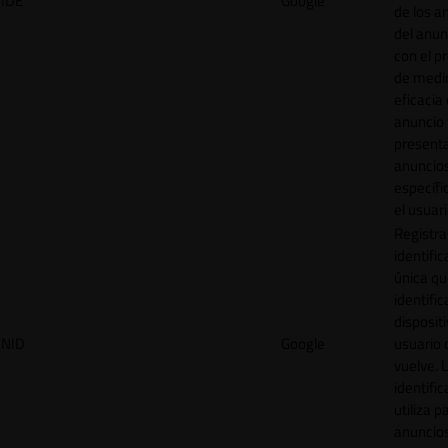
IDE
Google
de los a
del anun
con el p
de medir
eficacia
anuncio 
present
anuncio
específi
el usuari
Registra
identific
única q
identific
disposit
NID
Google
usuario 
vuelve. 
identific
utiliza p
anuncio