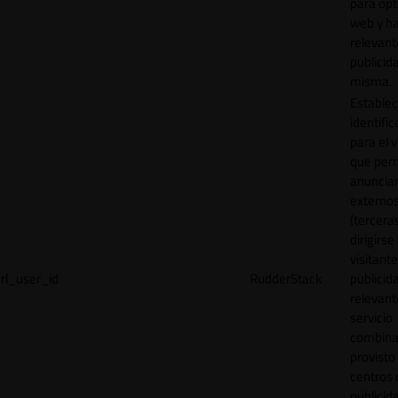
para opt
web y h
relevant
publicid
misma.
Establec
identific
para el v
que per
anuncia
externo
(tercera
dirigirse 
visitant
rl_user_id
RudderStack
publicid
relevant
servicio
combina
provisto
centros 
publicid