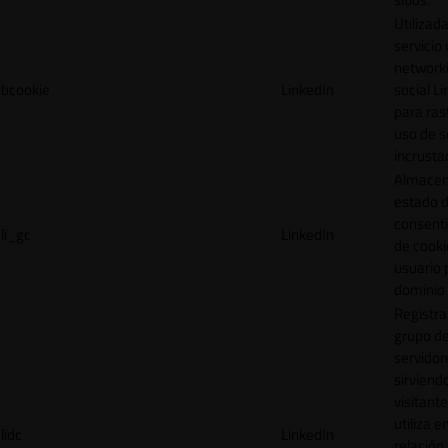
Utilizada
servicio
network
bcookie
LinkedIn
social L
para ras
uso de s
incrusta
Almacen
estado 
consent
li_gc
LinkedIn
de cooki
usuario 
dominio 
Registra
grupo d
servidor
sirviendo
visitante
utiliza e
lidc
LinkedIn
relación 