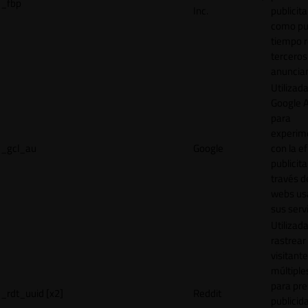
_fbp
Inc.
publicita
como pu
tiempo r
terceros
anuncian
Utilizad
Google 
para
experim
_gcl_au
Google
con la ef
publicita
través d
webs us
sus servi
Utilizad
rastrear 
visitante
múltipl
para pre
_rdt_uuid [x2]
Reddit
publicid