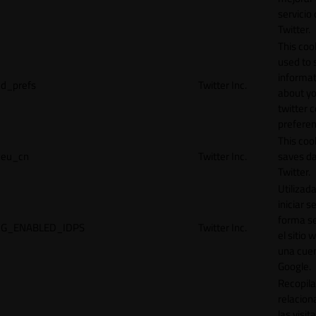
servicio
Twitter.
This cook
used to 
informat
d_prefs
Twitter Inc.
about y
twitter 
preferen
This coo
eu_cn
Twitter Inc.
saves da
Twitter.
Utilizad
iniciar s
forma s
G_ENABLED_IDPS
Twitter Inc.
el sitio 
una cue
Google.
Recopila
relacion
las visit