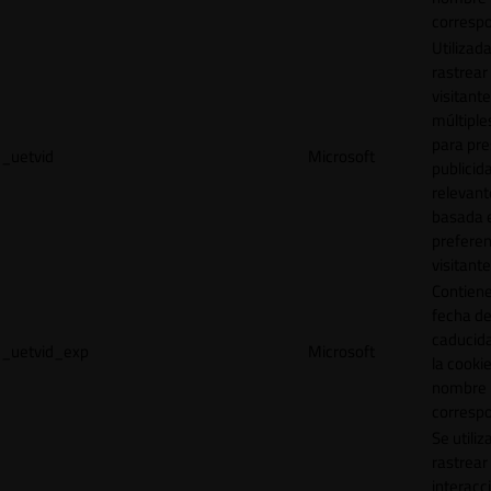
correspo
Utilizad
rastrear 
visitante
múltipl
para pre
_uetvid
Microsoft
publicid
relevant
basada e
preferen
visitante
Contiene
fecha d
caducid
_uetvid_exp
Microsoft
la cookie
nombre
correspo
Se utiliz
rastrear 
interacc