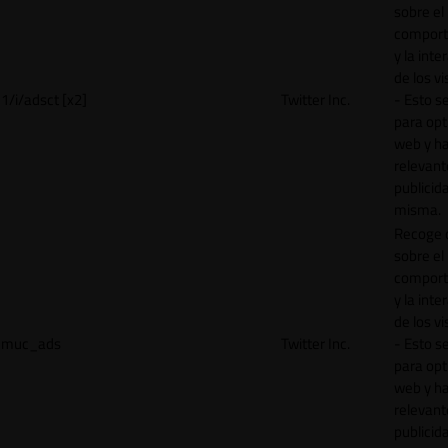
sobre el
comport
y la inte
de los vi
1/i/adsct [x2]
Twitter Inc.
- Esto se
para opt
web y h
relevant
publicid
misma.
Recoge 
sobre el
comport
y la inte
de los vi
muc_ads
Twitter Inc.
- Esto se
para opt
web y h
relevant
publicid