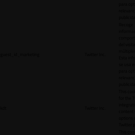
para opt
relevanc
publicid
Recoge
informac
comport
del visit
múltiple
guest_id_marketing
Twitter Inc.
Esta inf
se usa e
para opt
relevanc
publicid
This cook
for the T
integrat
kdt
Twitter Inc.
content 
options 
Twitter 
This coo