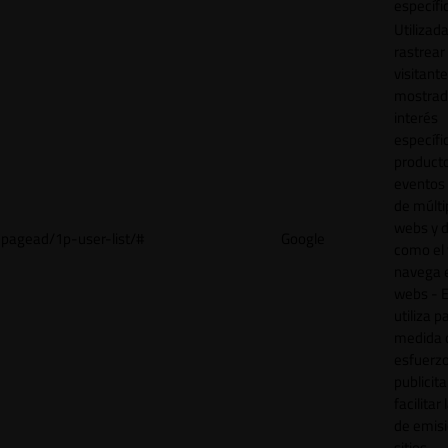
específi
Utilizad
rastrear 
visitant
mostrad
interés
específ
product
eventos 
de múlti
webs y d
pagead/1p-user-list/#
Google
como el 
navega 
webs - E
utiliza p
medida 
esfuerz
publicita
facilitar
de emisi
sitios.