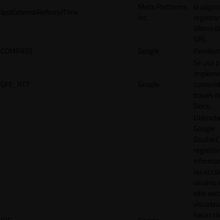
Meta Platforms,
la págin
lastExternalReferrerTime
Inc.
registrar
última d
URL.
COMPASS
Google
Pendien
Se usa p
impleme
GFE_RTT
Google
contenid
través d
Docs.
Utilizad
Google
DoubleCl
registrar
informar
las acci
usuario 
sitio web
visualiza
hacer cl