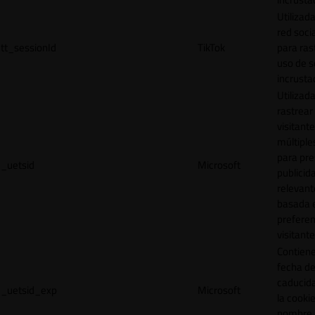
Utilizada
red socia
tt_sessionId
TikTok
para ras
uso de s
incrusta
Utilizad
rastrear 
visitante
múltipl
para pre
_uetsid
Microsoft
publicid
relevant
basada e
preferen
visitante
Contiene
fecha d
caducid
_uetsid_exp
Microsoft
la cookie
nombre