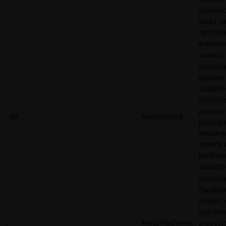
equilibri
carga p
optimiza
experien
usuario.
Utilizad
rastrear 
visitante
múltipl
para pre
__tld__
RudderStack
publicid
relevant
basada e
preferen
visitante
Utilizad
Faceboo
proporci
una seri
Meta Platforms,
product