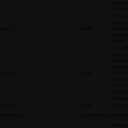
adverti
user beh
This coo
stores a
token_v2
Reddit
authenti
token u
Reddit.
This cook
used to 
the conv
event an
_rdt_cid
Reddit
when a 
clicks o
and the
converts
landing 
_rdt_em
Reddit
Pendien
offer#.#.cache
server.nitrado.net
Pendien
Recoge 