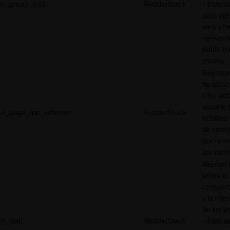
rl_group_trait
RudderStack
- Esto se
para opt
web y h
relevant
publicid
misma.
Registr
ha alcan
sitio web
usuario 
rl_page_init_referrer
RudderStack
habilitar
de comi
por remi
los socio
Recoge 
sobre el
comport
y la inte
de los vi
rl_trait
RudderStack
- Esto se