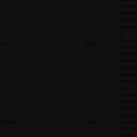
facilitan
en tiemp
los anun
Necesar
la
impleme
csv
Reddit
de la fu
comparti
Reddit.
Utilizad
relación 
función 
web
BotMana
Esta fun
detecta,
categori
datadome
Reddit
recopila
informe
robots