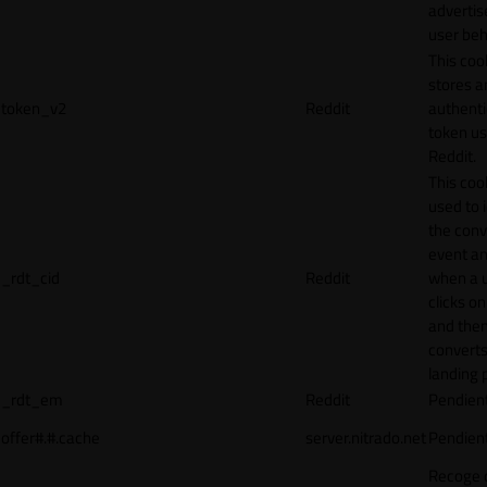
adverti
user beh
This coo
stores a
token_v2
Reddit
authenti
token u
Reddit.
This cook
used to 
the conv
event an
_rdt_cid
Reddit
when a 
clicks o
and the
converts
landing 
_rdt_em
Reddit
Pendien
offer#.#.cache
server.nitrado.net
Pendien
Recoge 