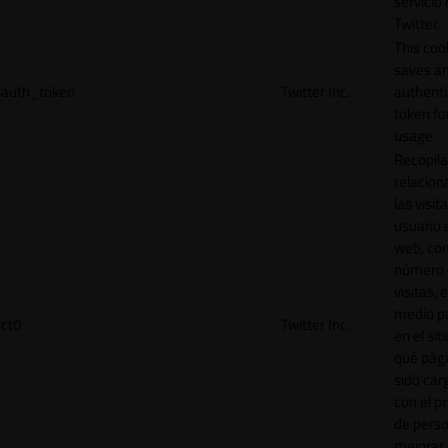
servicio
Twitter.
This coo
saves a
auth_token
Twitter Inc.
authenti
token for
usage.
Recopila
relacion
las visit
usuario a
web, co
número 
visitas, 
medio p
ct0
Twitter Inc.
en el sit
qué pág
sido car
con el p
de perso
mejorar 