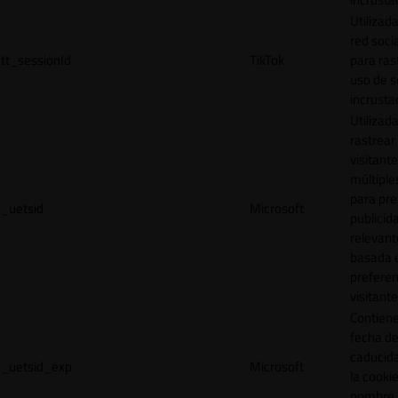
Utilizada
red socia
tt_sessionId
TikTok
para ras
uso de s
incrusta
Utilizad
rastrear 
visitante
múltipl
para pre
_uetsid
Microsoft
publicid
relevant
basada e
preferen
visitante
Contiene
fecha d
caducid
_uetsid_exp
Microsoft
la cookie
nombre