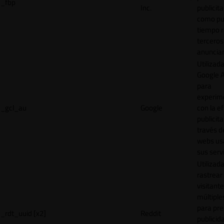
_fbp
Inc.
publicita
como pu
tiempo r
terceros
anuncian
Utilizad
Google 
para
experim
_gcl_au
Google
con la ef
publicita
través d
webs us
sus servi
Utilizad
rastrear 
visitante
múltipl
para pre
_rdt_uuid [x2]
Reddit
publicid