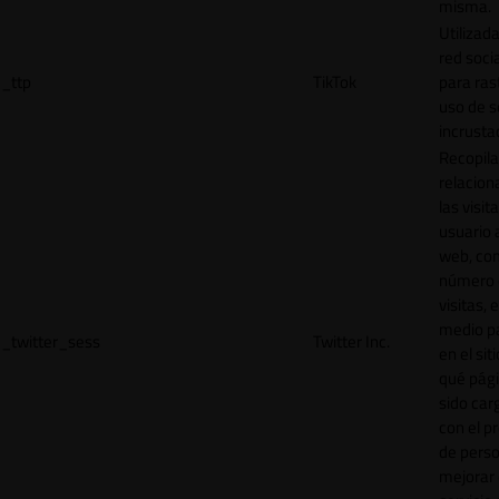
misma.
Utilizada
red socia
_ttp
TikTok
para ras
uso de s
incrusta
Recopila
relacion
las visit
usuario a
web, co
número 
visitas, 
medio p
_twitter_sess
Twitter Inc.
en el sit
qué pág
sido car
con el p
de perso
mejorar 