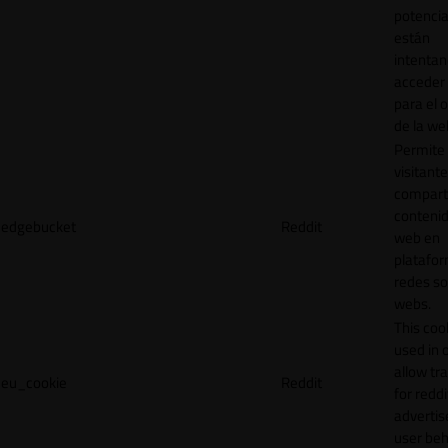
potencia
están
intenta
acceder 
para el 
de la we
Permite 
visitante
compart
contenid
edgebucket
Reddit
web en
platafo
redes so
webs.
This cook
used in 
allow tr
eu_cookie
Reddit
for reddi
adverti
user beh