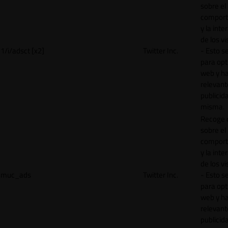
sobre el
comport
y la inte
de los vi
1/i/adsct [x2]
Twitter Inc.
- Esto se
para opt
web y h
relevant
publicid
misma.
Recoge 
sobre el
comport
y la inte
de los vi
muc_ads
Twitter Inc.
- Esto se
para opt
web y h
relevant
publicid