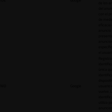
IDE
Google
de los a
del anun
con el p
de medir
eficacia
anuncio 
present
anuncio
específi
el usuari
Registra
identific
única q
identific
disposit
NID
Google
usuario 
vuelve. 
identific
utiliza p
anuncio