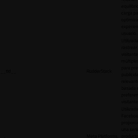
equilibri
carga p
optimiza
experien
usuario.
Utilizad
rastrear 
visitante
múltipl
para pre
__tld__
RudderStack
publicid
relevant
basada e
preferen
visitante
Utilizad
Faceboo
proporci
una seri
Meta Platforms,
product