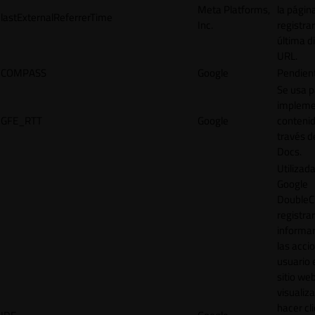
Meta Platforms,
la págin
lastExternalReferrerTime
Inc.
registrar
última d
URL.
COMPASS
Google
Pendien
Se usa p
impleme
GFE_RTT
Google
contenid
través d
Docs.
Utilizad
Google
DoubleCl
registrar
informar
las acci
usuario 
sitio web
visualiza
hacer cl