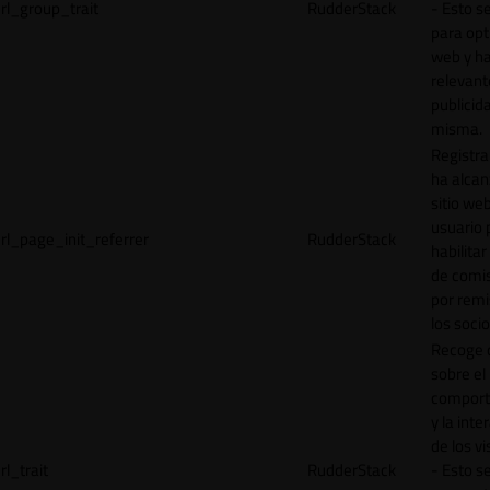
rl_group_trait
RudderStack
- Esto se
para opt
web y h
relevant
publicid
misma.
Registr
ha alcan
sitio web
usuario 
rl_page_init_referrer
RudderStack
habilitar
de comi
por remi
los socio
Recoge 
sobre el
comport
y la inte
de los vi
rl_trait
RudderStack
- Esto se