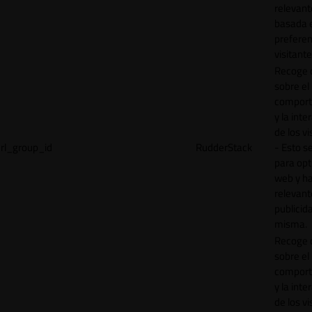
relevant
basada e
preferen
visitante
Recoge 
sobre el
comport
y la inte
de los vi
rl_group_id
RudderStack
- Esto se
para opt
web y h
relevant
publicid
misma.
Recoge 
sobre el
comport
y la inte
de los vi