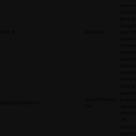
usuario 
función 
barra de
búsqued
SRM_B
Microsoft
web. Est
pueden 
utilizad
presenta
usuario 
product
servicio
relevant
Detecta
usuario 
Meta Platforms,
la págin
lastExternalReferrer
Inc.
registrar
última d
URL.
Detecta
usuario 