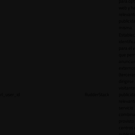
para opt
web y h
relevant
publicid
misma.
Establec
identific
para el v
que per
anuncia
externo
(tercera
dirigirse 
visitant
rl_user_id
RudderStack
publicid
relevant
servicio
combina
provisto
centros 
publicid