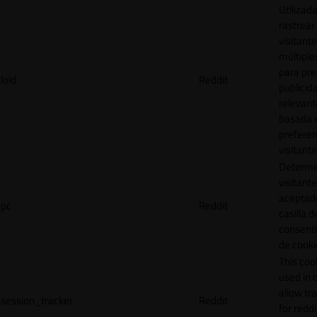
Utilizad
rastrear 
visitante
múltipl
para pre
loid
Reddit
publicid
relevant
basada e
preferen
visitante
Determin
visitant
aceptado
pc
Reddit
casilla d
consent
de cooki
This cook
used in 
allow tr
session_tracker
Reddit
for reddi