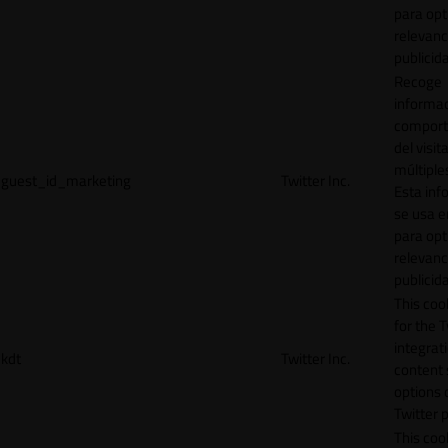
para opt
relevanc
publicid
Recoge
informac
comport
del visit
múltiple
guest_id_marketing
Twitter Inc.
Esta inf
se usa e
para opt
relevanc
publicid
This cook
for the T
integrat
kdt
Twitter Inc.
content 
options 
Twitter 
This coo