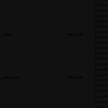
correspo
Utilizad
rastrear 
visitante
múltipl
para pre
_uetvid
Microsoft
publicid
relevant
basada e
preferen
visitante
Contiene
fecha d
caducid
_uetvid_exp
Microsoft
la cookie
nombre
correspo
Se utiliz
rastrear 
interacc