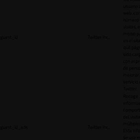
usuario a
web, co
número 
visitas, 
medio p
guest_id
Twitter Inc.
en el sit
qué pág
sido car
con el p
de perso
mejorar 
servicio
Twitter.
Recoge
informac
comport
del visit
múltiple
guest_id_ads
Twitter Inc.
Esta inf
se usa e