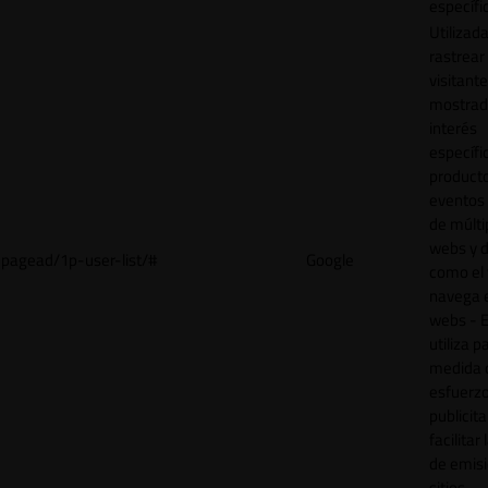
específi
Utilizad
rastrear 
visitant
mostrad
interés
específ
product
eventos 
de múlti
webs y d
pagead/1p-user-list/#
Google
como el 
navega 
webs - E
utiliza p
medida 
esfuerz
publicita
facilitar
de emisi
sitios.