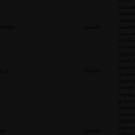
Utilizada
servicio
network
bcookie
LinkedIn
social L
para ras
uso de s
incrusta
Almacen
estado 
consent
li_gc
LinkedIn
de cooki
usuario 
dominio 
Registra
grupo d
servidor
sirviendo
visitante
utiliza e
lidc
LinkedIn
relación 