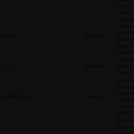
servicio
Twitter.
This cook
used to 
informat
d_prefs
Twitter Inc.
about y
twitter 
preferen
This coo
eu_cn
Twitter Inc.
saves da
Twitter.
Utilizad
iniciar s
forma s
G_ENABLED_IDPS
Twitter Inc.
el sitio 
una cue
Google.
Recopila
relacion
las visit