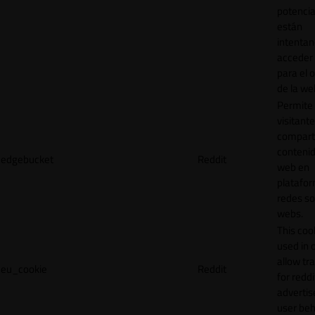
potencia
están
intenta
acceder 
para el 
de la we
Permite 
visitante
compart
contenid
edgebucket
Reddit
web en
platafo
redes so
webs.
This cook
used in 
allow tr
eu_cookie
Reddit
for reddi
adverti
user beh