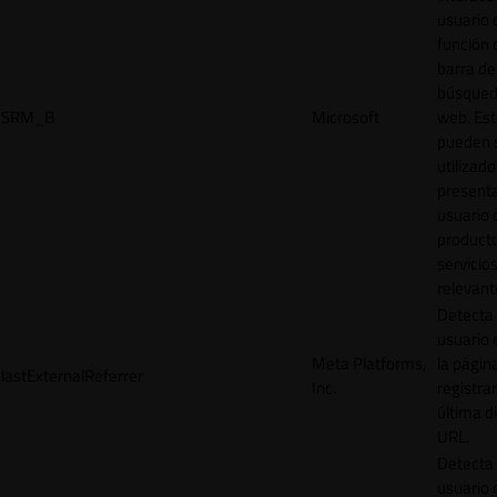
usuario 
función 
barra de
búsqued
SRM_B
Microsoft
web. Est
pueden 
utilizad
presenta
usuario 
product
servicio
relevant
Detecta
usuario 
Meta Platforms,
la págin
lastExternalReferrer
Inc.
registrar
última d
URL.
Detecta
usuario 