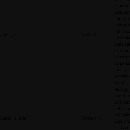
usuario a
web, co
número 
visitas, 
medio p
guest_id
Twitter Inc.
en el sit
qué pág
sido car
con el p
de perso
mejorar 
servicio
Twitter.
Recoge
informac
comport
del visit
múltiple
guest_id_ads
Twitter Inc.
Esta inf
se usa e