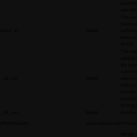
adverti
user beh
This coo
stores a
token_v2
Reddit
authenti
token u
Reddit.
This cook
used to 
the conv
event an
_rdt_cid
Reddit
when a 
clicks o
and the
converts
landing 
_rdt_em
Reddit
Pendien
offer#.#.cache
server.nitrado.net
Pendien
Recoge 