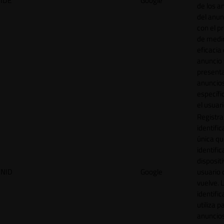
IDE
Google
de los a
del anun
con el p
de medir
eficacia
anuncio 
present
anuncio
específi
el usuari
Registra
identific
única q
identific
disposit
NID
Google
usuario 
vuelve. 
identific
utiliza p
anuncio