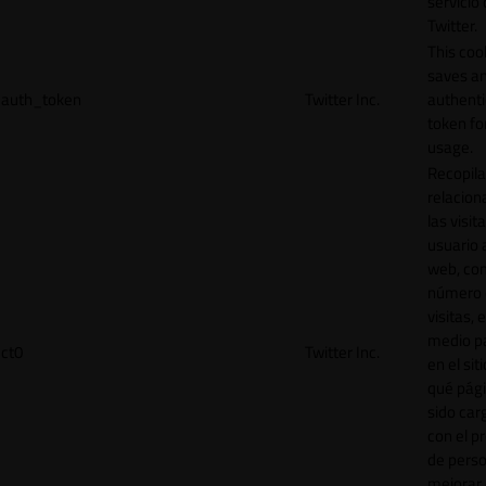
servicio
Twitter.
This coo
saves a
auth_token
Twitter Inc.
authenti
token for
usage.
Recopila
relacion
las visit
usuario a
web, co
número 
visitas, 
medio p
ct0
Twitter Inc.
en el sit
qué pág
sido car
con el p
de perso
mejorar 