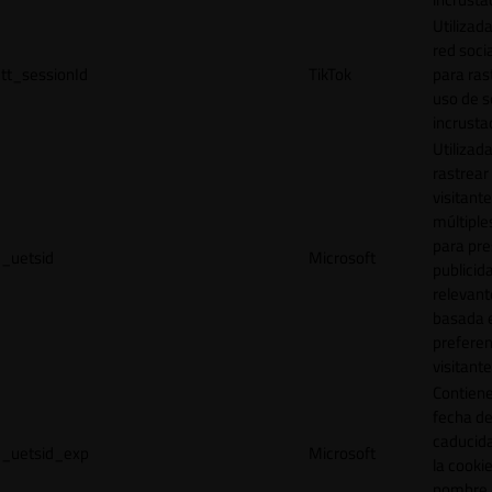
Utilizada
red socia
tt_sessionId
TikTok
para ras
uso de s
incrusta
Utilizad
rastrear 
visitante
múltipl
para pre
_uetsid
Microsoft
publicid
relevant
basada e
preferen
visitante
Contiene
fecha d
caducid
_uetsid_exp
Microsoft
la cookie
nombre