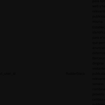
para opt
web y h
relevant
publicid
misma.
Establec
identific
para el v
que per
anuncia
externo
(tercera
dirigirse 
visitant
rl_user_id
RudderStack
publicid
relevant
servicio
combina
provisto
centros 
publicid