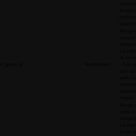
relevant
basada e
preferen
visitante
Recoge 
sobre el
comport
y la inte
de los vi
rl_group_id
RudderStack
- Esto se
para opt
web y h
relevant
publicid
misma.
Recoge 
sobre el
comport
y la inte
de los vi