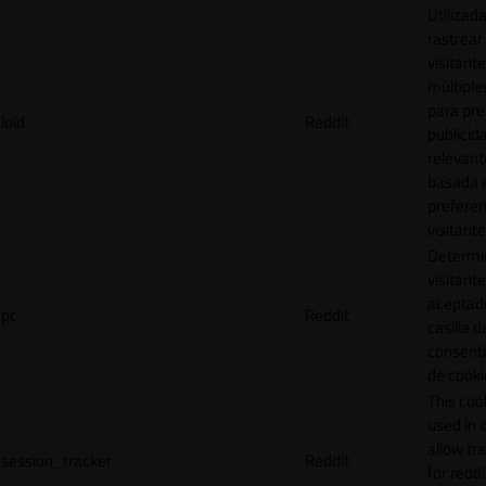
Utilizad
rastrear 
visitante
múltipl
para pre
loid
Reddit
publicid
relevant
basada e
preferen
visitante
Determin
visitant
aceptado
pc
Reddit
casilla d
consent
de cooki
This cook
used in 
allow tr
session_tracker
Reddit
for reddi