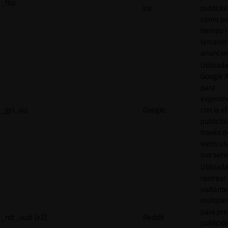
_fbp
Inc.
publicita
como pu
tiempo r
terceros
anuncian
Utilizad
Google 
para
experim
_gcl_au
Google
con la ef
publicita
través d
webs us
sus servi
Utilizad
rastrear 
visitante
múltipl
para pre
_rdt_uuid [x2]
Reddit
publicid