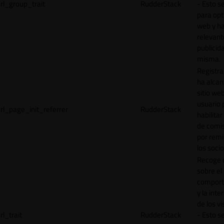
rl_group_trait
RudderStack
- Esto se
para opt
web y h
relevant
publicid
misma.
Registr
ha alcan
sitio web
usuario 
rl_page_init_referrer
RudderStack
habilitar
de comi
por remi
los socio
Recoge 
sobre el
comport
y la inte
de los vi
rl_trait
RudderStack
- Esto se