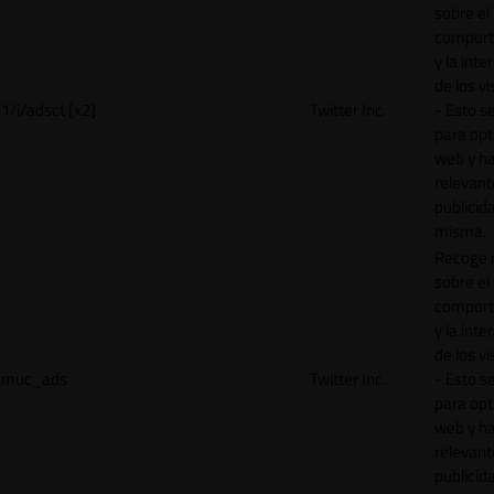
sobre el
comport
y la inte
de los vi
1/i/adsct [x2]
Twitter Inc.
- Esto se
para opt
web y h
relevant
publicid
misma.
Recoge 
sobre el
comport
y la inte
de los vi
muc_ads
Twitter Inc.
- Esto se
para opt
web y h
relevant
publicid