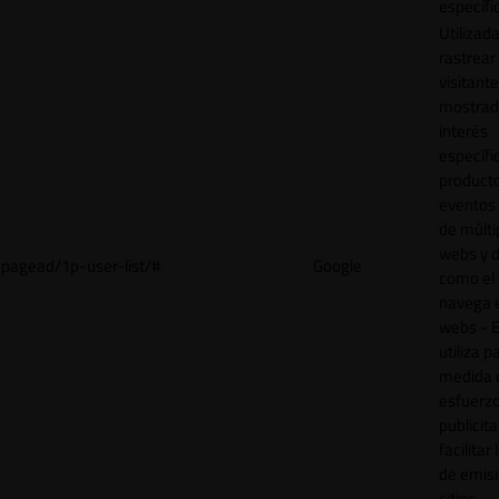
específi
Utilizad
rastrear 
visitant
mostrad
interés
específ
product
eventos 
de múlti
webs y d
pagead/1p-user-list/#
Google
como el 
navega 
webs - E
utiliza p
medida 
esfuerz
publicita
facilitar
de emisi
sitios.