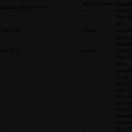
Meta Platforms,
la págin
lastExternalReferrerTime
Inc.
registrar
última d
URL.
COMPASS
Google
Pendien
Se usa p
impleme
GFE_RTT
Google
contenid
través d
Docs.
Utilizad
Google
DoubleCl
registrar
informar
las acci
usuario 
sitio web
visualiza
hacer cl