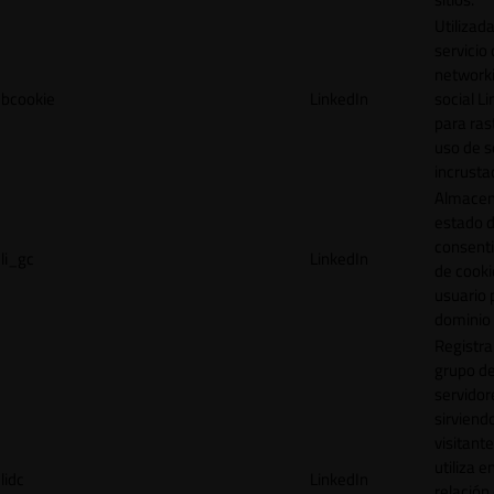
Utilizada
servicio
network
bcookie
LinkedIn
social L
para ras
uso de s
incrusta
Almacen
estado 
consent
li_gc
LinkedIn
de cooki
usuario 
dominio 
Registra
grupo d
servidor
sirviendo
visitante
utiliza e
lidc
LinkedIn
relación 