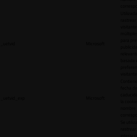
correspo
Utilizad
rastrear 
visitante
múltipl
para pre
_uetvid
Microsoft
publicid
relevant
basada e
preferen
visitante
Contiene
fecha d
caducid
_uetvid_exp
Microsoft
la cookie
nombre
correspo
Se utiliz
rastrear 
interacc