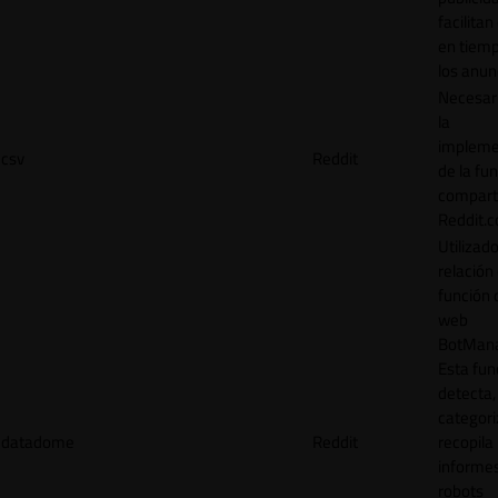
facilitan
en tiemp
los anun
Necesar
la
impleme
csv
Reddit
de la fu
comparti
Reddit.
Utilizad
relación 
función 
web
BotMana
Esta fun
detecta,
categori
datadome
Reddit
recopila
informe
robots