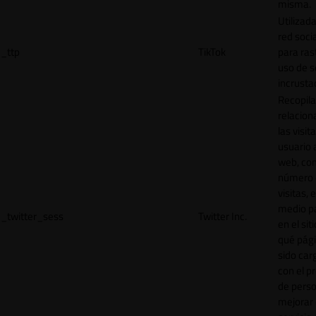
misma.
Utilizada
red socia
_ttp
TikTok
para ras
uso de s
incrusta
Recopila
relacion
las visit
usuario a
web, co
número 
visitas, 
medio p
_twitter_sess
Twitter Inc.
en el sit
qué pág
sido car
con el p
de perso
mejorar 