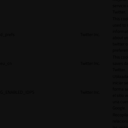
servicio
Twitter.
This cook
used to 
informat
d_prefs
Twitter Inc.
about y
twitter 
preferen
This coo
eu_cn
Twitter Inc.
saves da
Twitter.
Utilizad
iniciar s
forma s
G_ENABLED_IDPS
Twitter Inc.
el sitio 
una cue
Google.
Recopila
relacion
las visit