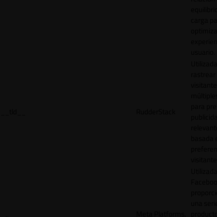
equilibri
carga p
optimiza
experien
usuario.
Utilizad
rastrear 
visitante
múltipl
para pre
__tld__
RudderStack
publicid
relevant
basada e
preferen
visitante
Utilizad
Faceboo
proporci
una seri
Meta Platforms,
product