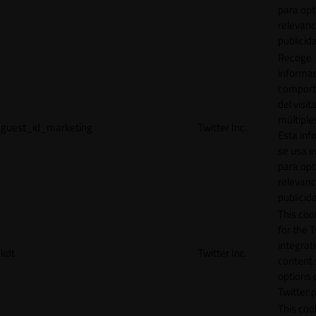
para opt
relevanc
publicid
Recoge
informac
comport
del visit
múltiple
guest_id_marketing
Twitter Inc.
Esta inf
se usa e
para opt
relevanc
publicid
This cook
for the T
integrat
kdt
Twitter Inc.
content 
options 
Twitter 
This coo