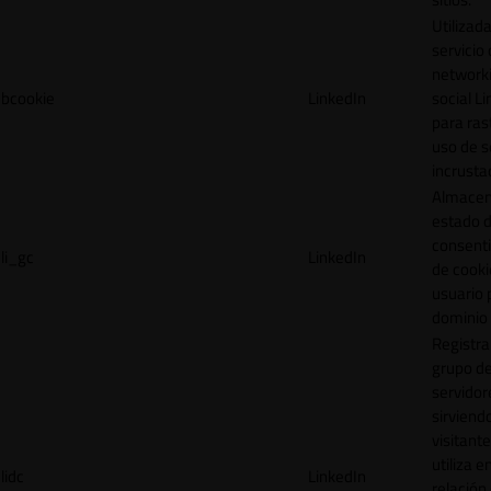
Utilizada
servicio
network
bcookie
LinkedIn
social L
para ras
uso de s
incrusta
Almacen
estado 
consent
li_gc
LinkedIn
de cooki
usuario 
dominio 
Registra
grupo d
servidor
sirviendo
visitante
utiliza e
lidc
LinkedIn
relación 