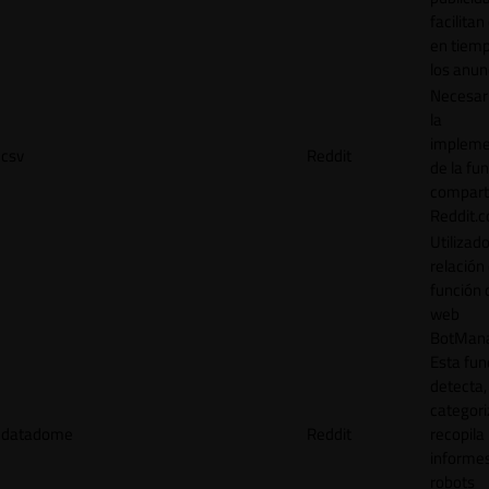
facilitan
en tiemp
los anun
Necesar
la
impleme
csv
Reddit
de la fu
comparti
Reddit.
Utilizad
relación 
función 
web
BotMana
Esta fun
detecta,
categori
datadome
Reddit
recopila
informe
robots