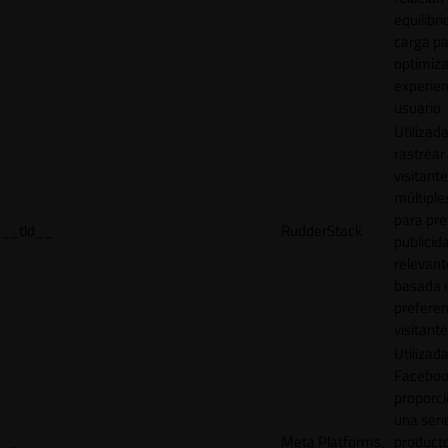
equilibri
carga p
optimiza
experien
usuario.
Utilizad
rastrear 
visitante
múltipl
para pre
__tld__
RudderStack
publicid
relevant
basada e
preferen
visitante
Utilizad
Faceboo
proporci
una seri
Meta Platforms,
product