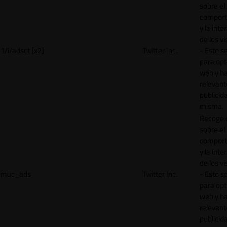
sobre el
comport
y la inte
de los vi
1/i/adsct [x2]
Twitter Inc.
- Esto se
para opt
web y h
relevant
publicid
misma.
Recoge 
sobre el
comport
y la inte
de los vi
muc_ads
Twitter Inc.
- Esto se
para opt
web y h
relevant
publicid