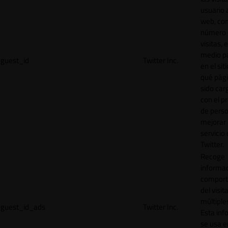
usuario a
web, co
número 
visitas, 
medio p
guest_id
Twitter Inc.
en el sit
qué pág
sido car
con el p
de perso
mejorar 
servicio
Twitter.
Recoge
informac
comport
del visit
múltiple
guest_id_ads
Twitter Inc.
Esta inf
se usa e