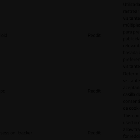
Utilizad
rastrear 
visitante
múltipl
para pre
loid
Reddit
publicid
relevant
basada e
preferen
visitante
Determin
visitant
aceptado
pc
Reddit
casilla d
consent
de cooki
This cook
used in 
allow tr
session_tracker
Reddit
for reddi