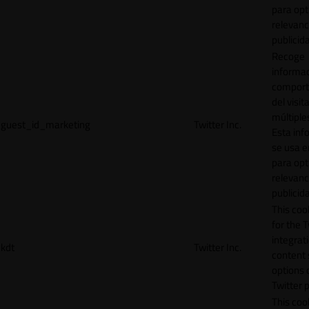
para opt
relevanc
publicid
Recoge
informac
comport
del visit
múltiple
guest_id_marketing
Twitter Inc.
Esta inf
se usa e
para opt
relevanc
publicid
This cook
for the T
integrat
kdt
Twitter Inc.
content 
options 
Twitter 
This coo