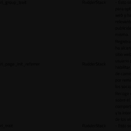
rl_group_trait
RudderStack
- Esto se
para opt
web y h
relevant
publicid
misma.
Registr
ha alcan
sitio web
usuario 
rl_page_init_referrer
RudderStack
habilitar
de comi
por remi
los socio
Recoge 
sobre el
comport
y la inte
de los vi
rl_trait
RudderStack
- Esto se