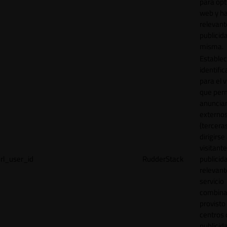
para opt
web y h
relevant
publicid
misma.
Establec
identific
para el v
que per
anuncia
externo
(tercera
dirigirse 
visitant
rl_user_id
RudderStack
publicid
relevant
servicio
combina
provisto
centros 
publicid