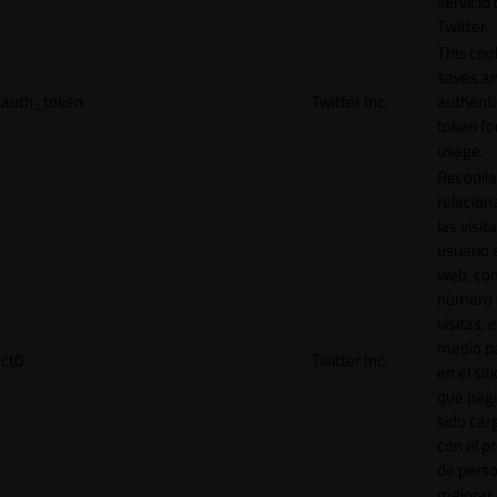
servicio
Twitter.
This coo
saves a
auth_token
Twitter Inc.
authenti
token for
usage.
Recopila
relacion
las visit
usuario a
web, co
número 
visitas, 
medio p
ct0
Twitter Inc.
en el sit
qué pág
sido car
con el p
de perso
mejorar 