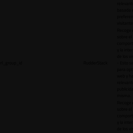
relevant
basada e
preferen
visitante
Recoge 
sobre el
comport
y la inte
de los vi
rl_group_id
RudderStack
- Esto se
para opt
web y h
relevant
publicid
misma.
Recoge 
sobre el
comport
y la inte
de los vi