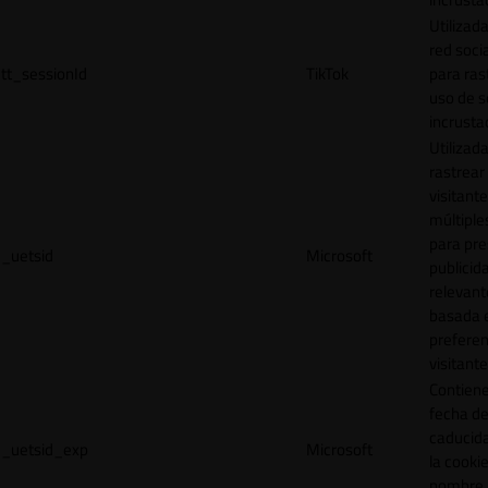
Utilizada
red socia
tt_sessionId
TikTok
para ras
uso de s
incrusta
Utilizad
rastrear 
visitante
múltipl
para pre
_uetsid
Microsoft
publicid
relevant
basada e
preferen
visitante
Contiene
fecha d
caducid
_uetsid_exp
Microsoft
la cookie
nombre