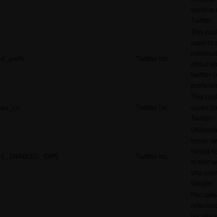
servicio
Twitter.
This cook
used to 
informat
d_prefs
Twitter Inc.
about y
twitter 
preferen
This coo
eu_cn
Twitter Inc.
saves da
Twitter.
Utilizad
iniciar s
forma s
G_ENABLED_IDPS
Twitter Inc.
el sitio 
una cue
Google.
Recopila
relacion
las visit