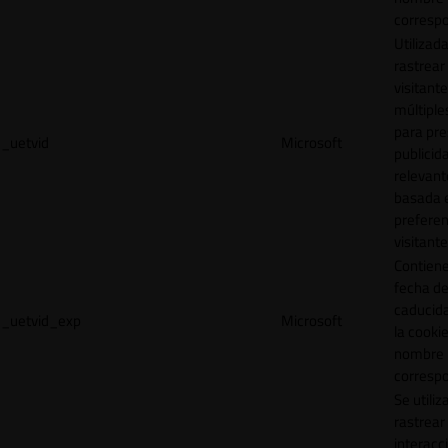
correspo
Utilizad
rastrear 
visitante
múltipl
para pre
_uetvid
Microsoft
publicid
relevant
basada e
preferen
visitante
Contiene
fecha d
caducid
_uetvid_exp
Microsoft
la cookie
nombre
correspo
Se utiliz
rastrear 
interacc