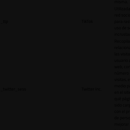
misma.
Utilizada
red socia
_ttp
TikTok
para ras
uso de s
incrusta
Recopila
relacion
las visit
usuario a
web, co
número 
visitas, 
medio p
_twitter_sess
Twitter Inc.
en el sit
qué pág
sido car
con el p
de perso
mejorar 