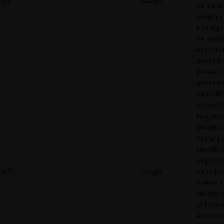
IDE
Google
de los a
del anun
con el p
de medir
eficacia
anuncio 
present
anuncio
específi
el usuari
Registra
identific
única q
identific
disposit
NID
Google
usuario 
vuelve. 
identific
utiliza p
anuncio