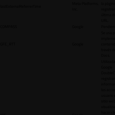
Meta Platforms,
la págin
lastExternalReferrerTime
Inc.
registrar
última d
URL.
COMPASS
Google
Pendien
Se usa p
impleme
GFE_RTT
Google
contenid
través d
Docs.
Utilizad
Google
DoubleCl
registrar
informar
las acci
usuario 
sitio web
visualiza
hacer cl