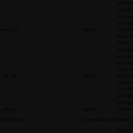
adverti
user beh
This coo
stores a
token_v2
Reddit
authenti
token u
Reddit.
This cook
used to 
the conv
event an
_rdt_cid
Reddit
when a 
clicks o
and the
converts
landing 
_rdt_em
Reddit
Pendien
offer#.#.cache
server.nitrado.net
Pendien
Recoge 