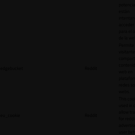
potencia
están
intenta
acceder 
para el 
de la we
Permite 
visitante
compart
contenid
edgebucket
Reddit
web en
platafo
redes so
webs.
This cook
used in 
allow tr
eu_cookie
Reddit
for reddi
adverti
user beh