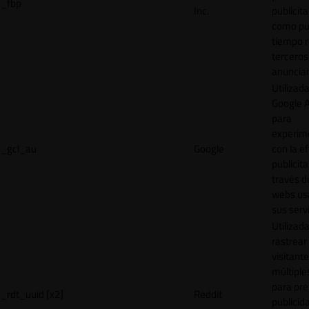
_fbp
Inc.
publicita
como pu
tiempo r
terceros
anuncian
Utilizad
Google 
para
experim
_gcl_au
Google
con la ef
publicita
través d
webs us
sus servi
Utilizad
rastrear 
visitante
múltipl
para pre
_rdt_uuid [x2]
Reddit
publicid