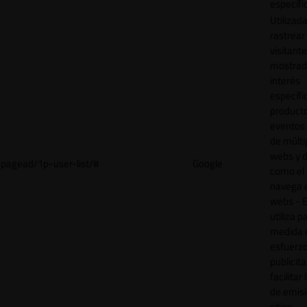
específi
Utilizad
rastrear 
visitant
mostrad
interés
específ
product
eventos 
de múlti
webs y d
pagead/1p-user-list/#
Google
como el 
navega 
webs - E
utiliza p
medida 
esfuerz
publicita
facilitar
de emisi
sitios.