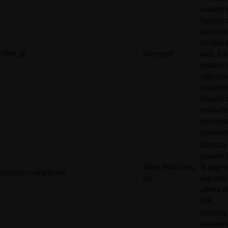
usuario 
función 
barra de
búsqued
SRM_B
Microsoft
web. Est
pueden 
utilizad
presenta
usuario 
product
servicio
relevant
Detecta
usuario 
Meta Platforms,
la págin
lastExternalReferrer
Inc.
registrar
última d
URL.
Detecta
usuario 