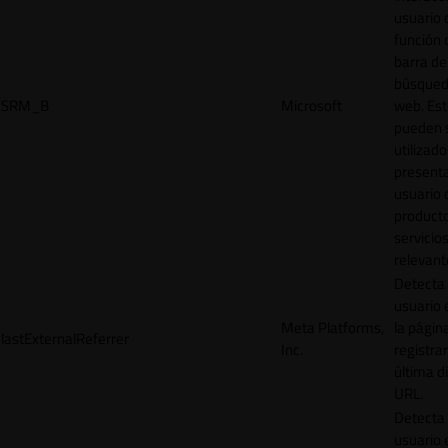
usuario 
función 
barra de
búsqued
SRM_B
Microsoft
web. Est
pueden 
utilizad
presenta
usuario 
product
servicio
relevant
Detecta
usuario 
Meta Platforms,
la págin
lastExternalReferrer
Inc.
registrar
última d
URL.
Detecta
usuario 