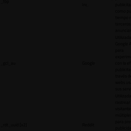
_fbp
Inc.
publicita
como pu
tiempo r
terceros
anuncian
Utilizad
Google 
para
experim
_gcl_au
Google
con la ef
publicita
través d
webs us
sus servi
Utilizad
rastrear 
visitante
múltipl
para pre
_rdt_uuid [x2]
Reddit
publicid