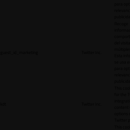
para opt
relevanc
publicid
Recoge
informac
comport
del visit
múltiple
guest_id_marketing
Twitter Inc.
Esta inf
se usa e
para opt
relevanc
publicid
This cook
for the T
integrat
kdt
Twitter Inc.
content 
options 
Twitter 
This coo