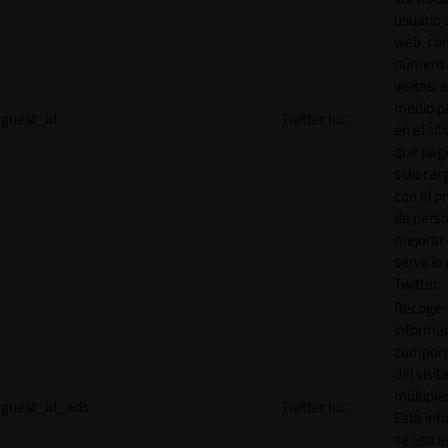
usuario a
web, co
número 
visitas, 
medio p
guest_id
Twitter Inc.
en el sit
qué pág
sido car
con el p
de perso
mejorar 
servicio
Twitter.
Recoge
informac
comport
del visit
múltiple
guest_id_ads
Twitter Inc.
Esta inf
se usa e