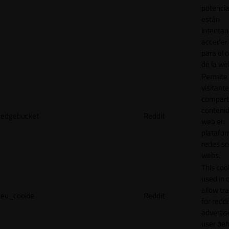
potencia
están
intenta
acceder 
para el 
de la we
Permite 
visitante
compart
contenid
edgebucket
Reddit
web en
platafo
redes so
webs.
This cook
used in 
allow tr
eu_cookie
Reddit
for reddi
adverti
user beh