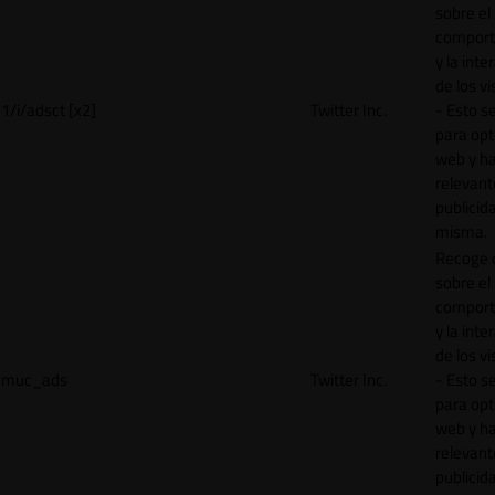
sobre el
comport
y la inte
de los vi
1/i/adsct [x2]
Twitter Inc.
- Esto se
para opt
web y h
relevant
publicid
misma.
Recoge 
sobre el
comport
y la inte
de los vi
muc_ads
Twitter Inc.
- Esto se
para opt
web y h
relevant
publicid