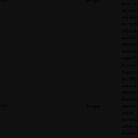
IDE
Google
de los a
del anun
con el p
de medir
eficacia
anuncio 
present
anuncio
específi
el usuari
Registra
identific
única q
identific
disposit
NID
Google
usuario 
vuelve. 
identific
utiliza p
anuncio