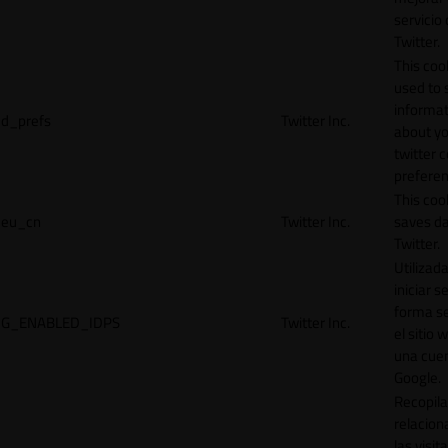
servicio
Twitter.
This cook
used to 
informat
d_prefs
Twitter Inc.
about y
twitter 
preferen
This coo
eu_cn
Twitter Inc.
saves da
Twitter.
Utilizad
iniciar s
forma s
G_ENABLED_IDPS
Twitter Inc.
el sitio 
una cue
Google.
Recopila
relacion
las visit