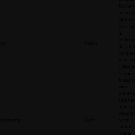
facilitan
en tiemp
los anun
Necesar
la
impleme
csv
Reddit
de la fu
comparti
Reddit.
Utilizad
relación 
función 
web
BotMana
Esta fun
detecta,
categori
datadome
Reddit
recopila
informe
robots