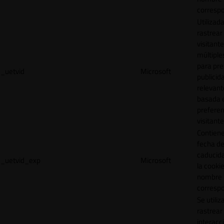
correspo
Utilizad
rastrear 
visitante
múltipl
para pre
_uetvid
Microsoft
publicid
relevant
basada e
preferen
visitante
Contiene
fecha d
caducid
_uetvid_exp
Microsoft
la cookie
nombre
correspo
Se utiliz
rastrear 
interacc