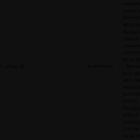
relevant
basada e
preferen
visitante
Recoge 
sobre el
comport
y la inte
de los vi
rl_group_id
RudderStack
- Esto se
para opt
web y h
relevant
publicid
misma.
Recoge 
sobre el
comport
y la inte
de los vi