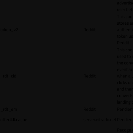
adverti
user beh
This coo
stores a
token_v2
Reddit
authenti
token u
Reddit.
This cook
used to 
the conv
event an
_rdt_cid
Reddit
when a 
clicks o
and the
converts
landing 
_rdt_em
Reddit
Pendien
offer#.#.cache
server.nitrado.net
Pendien
Recoge 