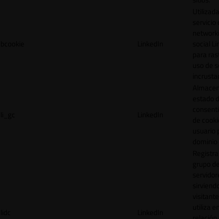
Utilizada
servicio
network
bcookie
LinkedIn
social L
para ras
uso de s
incrusta
Almacen
estado 
consent
li_gc
LinkedIn
de cooki
usuario 
dominio 
Registra
grupo d
servidor
sirviendo
visitante
utiliza e
lidc
LinkedIn
relación 