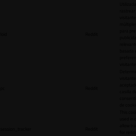
Utilizad
rastrear 
visitante
múltipl
para pre
loid
Reddit
publicid
relevant
basada e
preferen
visitante
Determin
visitant
aceptado
pc
Reddit
casilla d
consent
de cooki
This cook
used in 
allow tr
session_tracker
Reddit
for reddi