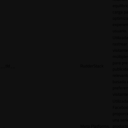
equilibri
carga p
optimiza
experien
usuario.
Utilizad
rastrear 
visitante
múltipl
para pre
__tld__
RudderStack
publicid
relevant
basada e
preferen
visitante
Utilizad
Faceboo
proporci
una seri
Meta Platforms,
product