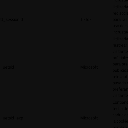
Utilizada
red socia
tt_sessionId
TikTok
para ras
uso de s
incrusta
Utilizad
rastrear 
visitante
múltipl
para pre
_uetsid
Microsoft
publicid
relevant
basada e
preferen
visitante
Contiene
fecha d
caducid
_uetsid_exp
Microsoft
la cookie
nombre