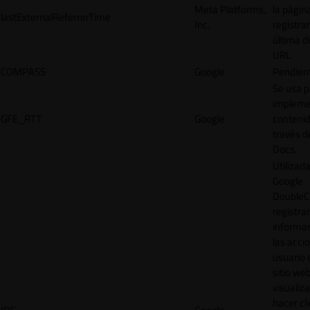
Meta Platforms,
la págin
lastExternalReferrerTime
Inc.
registrar
última d
URL.
COMPASS
Google
Pendien
Se usa p
impleme
GFE_RTT
Google
contenid
través d
Docs.
Utilizad
Google
DoubleCl
registrar
informar
las acci
usuario 
sitio web
visualiza
hacer cl