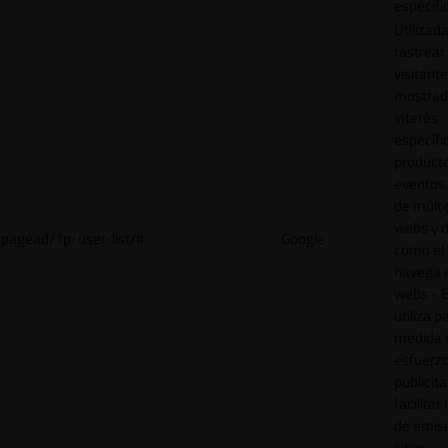
específi
Utilizad
rastrear 
visitant
mostrad
interés
específ
product
eventos 
de múlti
webs y d
pagead/1p-user-list/#
Google
como el 
navega 
webs - E
utiliza p
medida 
esfuerz
publicita
facilitar
de emisi
sitios.