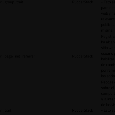
rl_group_trait
RudderStack
- Esto se
para opt
web y h
relevant
publicid
misma.
Registr
ha alcan
sitio web
usuario 
rl_page_init_referrer
RudderStack
habilitar
de comi
por remi
los socio
Recoge 
sobre el
comport
y la inte
de los vi
rl_trait
RudderStack
- Esto se