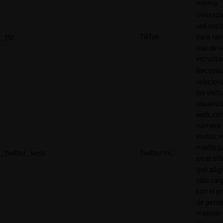
misma.
Utilizada
red socia
_ttp
TikTok
para ras
uso de s
incrusta
Recopila
relacion
las visit
usuario a
web, co
número 
visitas, 
medio p
_twitter_sess
Twitter Inc.
en el sit
qué pág
sido car
con el p
de perso
mejorar 