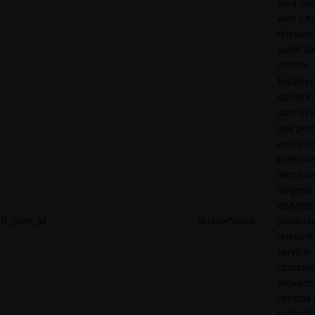
para opt
web y h
relevant
publicid
misma.
Establec
identific
para el v
que per
anuncia
externo
(tercera
dirigirse 
visitant
rl_user_id
RudderStack
publicid
relevant
servicio
combina
provisto
centros 
publicid