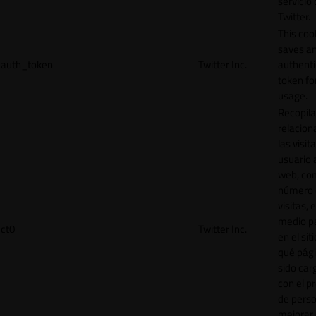
servicio
Twitter.
This coo
saves a
auth_token
Twitter Inc.
authenti
token for
usage.
Recopila
relacion
las visit
usuario a
web, co
número 
visitas, 
medio p
ct0
Twitter Inc.
en el sit
qué pág
sido car
con el p
de perso
mejorar 