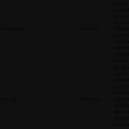
sobre el
comport
y la inte
de los vi
1/i/adsct [x2]
Twitter Inc.
- Esto se
para opt
web y h
relevant
publicid
misma.
Recoge 
sobre el
comport
y la inte
de los vi
muc_ads
Twitter Inc.
- Esto se
para opt
web y h
relevant
publicid