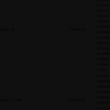
usuario a
web, co
número 
visitas, 
medio p
guest_id
Twitter Inc.
en el sit
qué pág
sido car
con el p
de perso
mejorar 
servicio
Twitter.
Recoge
informac
comport
del visit
múltiple
guest_id_ads
Twitter Inc.
Esta inf
se usa e