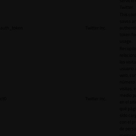
servicio
Twitter.
This coo
saves a
auth_token
Twitter Inc.
authenti
token for
usage.
Recopila
relacion
las visit
usuario a
web, co
número 
visitas, 
medio p
ct0
Twitter Inc.
en el sit
qué pág
sido car
con el p
de perso
mejorar 