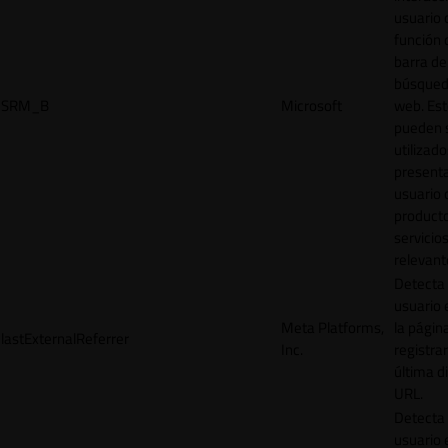
usuario 
función 
barra de
búsqued
SRM_B
Microsoft
web. Est
pueden 
utilizad
presenta
usuario 
product
servicio
relevant
Detecta
usuario 
Meta Platforms,
la págin
lastExternalReferrer
Inc.
registrar
última d
URL.
Detecta
usuario 