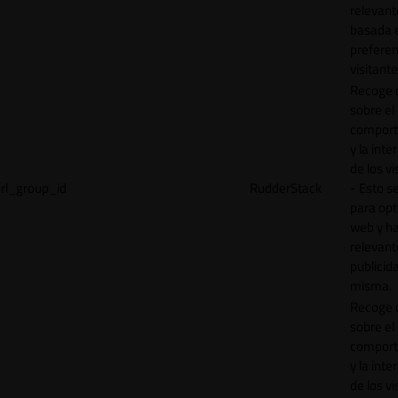
relevant
basada e
preferen
visitante
Recoge 
sobre el
comport
y la inte
de los vi
rl_group_id
RudderStack
- Esto se
para opt
web y h
relevant
publicid
misma.
Recoge 
sobre el
comport
y la inte
de los vi