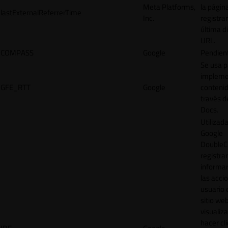
Meta Platforms,
la págin
lastExternalReferrerTime
Inc.
registrar
última d
URL.
COMPASS
Google
Pendien
Se usa p
impleme
GFE_RTT
Google
contenid
través d
Docs.
Utilizad
Google
DoubleCl
registrar
informar
las acci
usuario 
sitio web
visualiza
hacer cl