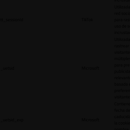
Utilizada
red socia
tt_sessionId
TikTok
para ras
uso de s
incrusta
Utilizad
rastrear 
visitante
múltipl
para pre
_uetsid
Microsoft
publicid
relevant
basada e
preferen
visitante
Contiene
fecha d
caducid
_uetsid_exp
Microsoft
la cookie
nombre