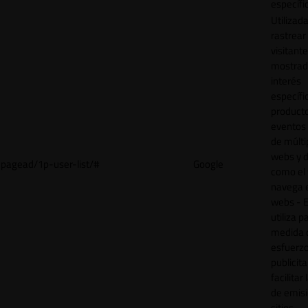
específi
Utilizad
rastrear 
visitant
mostrad
interés
específ
product
eventos 
de múlti
webs y d
pagead/1p-user-list/#
Google
como el 
navega 
webs - E
utiliza p
medida 
esfuerz
publicita
facilitar
de emisi
sitios.