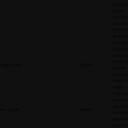
potencia
están
intenta
acceder 
para el 
de la we
Permite 
visitante
compart
contenid
edgebucket
Reddit
web en
platafo
redes so
webs.
This cook
used in 
allow tr
eu_cookie
Reddit
for reddi
adverti
user beh