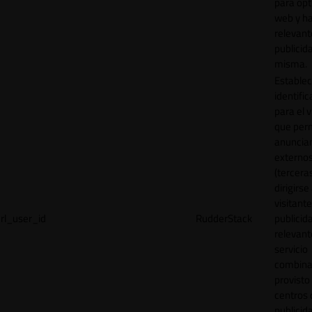
para opt
web y h
relevant
publicid
misma.
Establec
identific
para el v
que per
anuncia
externo
(tercera
dirigirse 
visitant
rl_user_id
RudderStack
publicid
relevant
servicio
combina
provisto
centros 
publicid