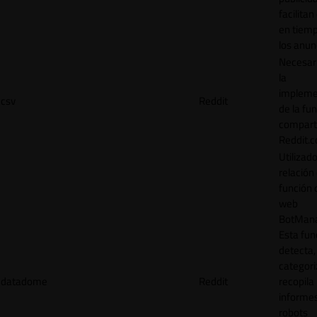
facilitan
en tiemp
los anun
Necesar
la
impleme
csv
Reddit
de la fu
comparti
Reddit.
Utilizad
relación 
función 
web
BotMana
Esta fun
detecta,
categori
datadome
Reddit
recopila
informe
robots