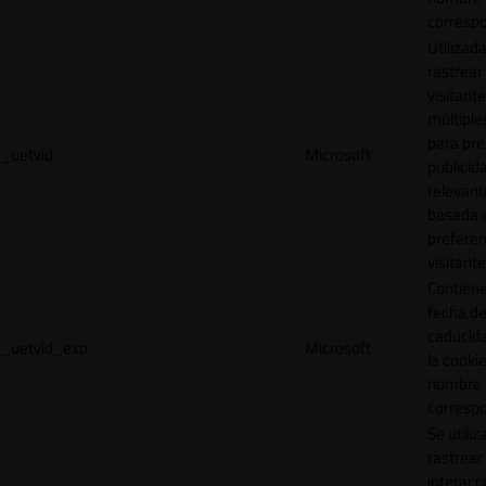
correspo
Utilizad
rastrear 
visitante
múltipl
para pre
_uetvid
Microsoft
publicid
relevant
basada e
preferen
visitante
Contiene
fecha d
caducid
_uetvid_exp
Microsoft
la cookie
nombre
correspo
Se utiliz
rastrear 
interacc