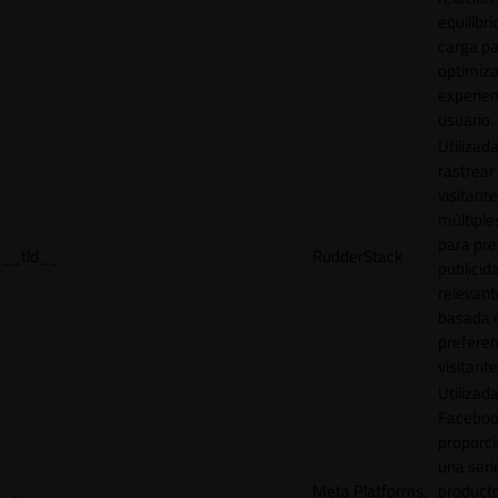
equilibri
carga p
optimiza
experien
usuario.
Utilizad
rastrear 
visitante
múltipl
para pre
__tld__
RudderStack
publicid
relevant
basada e
preferen
visitante
Utilizad
Faceboo
proporci
una seri
Meta Platforms,
product