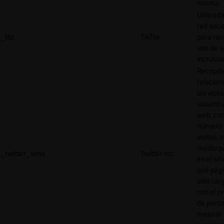
misma.
Utilizada
red socia
_ttp
TikTok
para ras
uso de s
incrusta
Recopila
relacion
las visit
usuario a
web, co
número 
visitas, 
medio p
_twitter_sess
Twitter Inc.
en el sit
qué pág
sido car
con el p
de perso
mejorar 