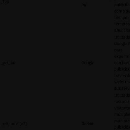
_fbp
Inc.
publicita
como pu
tiempo r
terceros
anuncian
Utilizad
Google 
para
experim
_gcl_au
Google
con la ef
publicita
través d
webs us
sus servi
Utilizad
rastrear 
visitante
múltipl
para pre
_rdt_uuid [x2]
Reddit
publicid