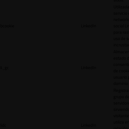
Utilizada
servicio
network
bcookie
LinkedIn
social L
para ras
uso de s
incrusta
Almacen
estado 
consent
li_gc
LinkedIn
de cooki
usuario 
dominio 
Registra
grupo d
servidor
sirviendo
visitante
utiliza e
lidc
LinkedIn
relación 