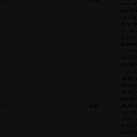
IDE
Google
de los a
del anun
con el p
de medir
eficacia
anuncio 
present
anuncio
específi
el usuari
Registra
identific
única q
identific
disposit
NID
Google
usuario 
vuelve. 
identific
utiliza p
anuncio