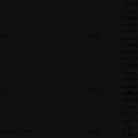
Utilizad
rastrear 
visitante
múltipl
para pre
loid
Reddit
publicid
relevant
basada e
preferen
visitante
Determin
visitant
aceptado
pc
Reddit
casilla d
consent
de cooki
This cook
used in 
allow tr
session_tracker
Reddit
for reddi