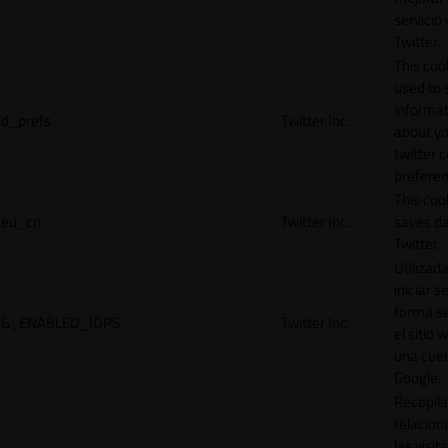
servicio
Twitter.
This cook
used to 
informat
d_prefs
Twitter Inc.
about y
twitter 
preferen
This coo
eu_cn
Twitter Inc.
saves da
Twitter.
Utilizad
iniciar s
forma s
G_ENABLED_IDPS
Twitter Inc.
el sitio 
una cue
Google.
Recopila
relacion
las visit