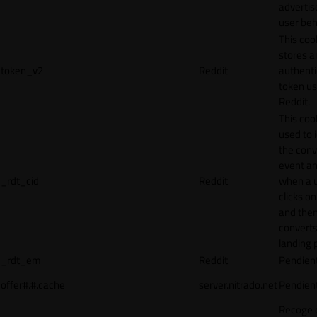
adverti
user beh
This coo
stores a
token_v2
Reddit
authenti
token u
Reddit.
This cook
used to 
the conv
event an
_rdt_cid
Reddit
when a 
clicks o
and the
converts
landing 
_rdt_em
Reddit
Pendien
offer#.#.cache
server.nitrado.net
Pendien
Recoge 