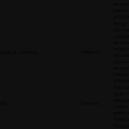
para opt
relevanc
publicid
Recoge
informac
comport
del visit
múltiple
guest_id_marketing
Twitter Inc.
Esta inf
se usa e
para opt
relevanc
publicid
This cook
for the T
integrat
kdt
Twitter Inc.
content 
options 
Twitter 
This coo