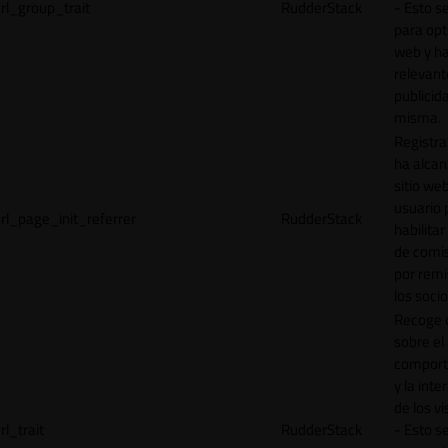
rl_group_trait
RudderStack
- Esto se
para opt
web y h
relevant
publicid
misma.
Registr
ha alcan
sitio web
usuario 
rl_page_init_referrer
RudderStack
habilitar
de comi
por remi
los socio
Recoge 
sobre el
comport
y la inte
de los vi
rl_trait
RudderStack
- Esto se