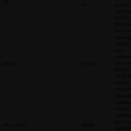
_fbp
Inc.
publicita
como pu
tiempo r
terceros
anuncian
Utilizad
Google 
para
experim
_gcl_au
Google
con la ef
publicita
través d
webs us
sus servi
Utilizad
rastrear 
visitante
múltipl
para pre
_rdt_uuid [x2]
Reddit
publicid