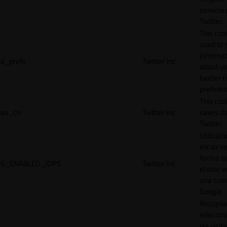
servicio
Twitter.
This cook
used to 
informat
d_prefs
Twitter Inc.
about y
twitter 
preferen
This coo
eu_cn
Twitter Inc.
saves da
Twitter.
Utilizad
iniciar s
forma s
G_ENABLED_IDPS
Twitter Inc.
el sitio 
una cue
Google.
Recopila
relacion
las visit