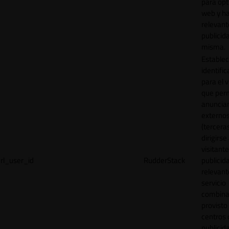
para opt
web y h
relevant
publicid
misma.
Establec
identific
para el v
que per
anuncia
externo
(tercera
dirigirse 
visitant
rl_user_id
RudderStack
publicid
relevant
servicio
combina
provisto
centros 
publicid