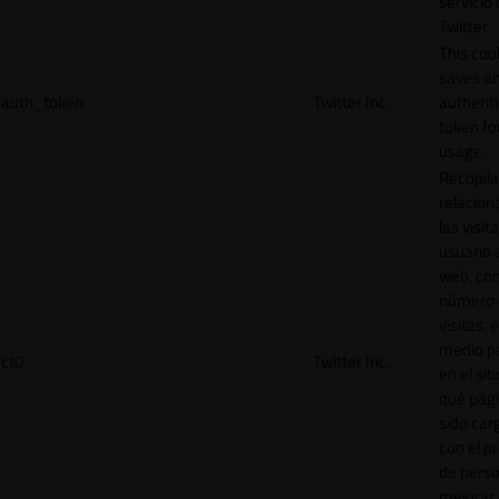
servicio
Twitter.
This coo
saves a
auth_token
Twitter Inc.
authenti
token for
usage.
Recopila
relacion
las visit
usuario a
web, co
número 
visitas, 
medio p
ct0
Twitter Inc.
en el sit
qué pág
sido car
con el p
de perso
mejorar 