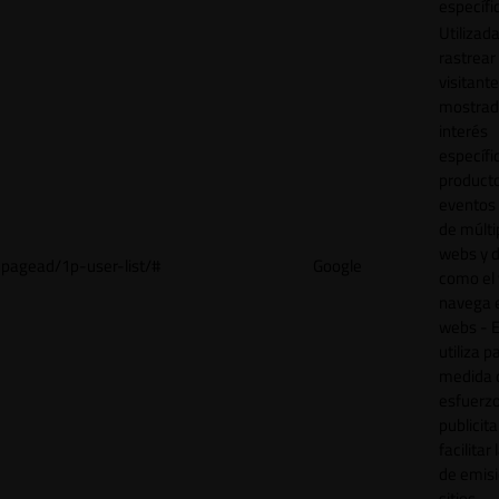
específi
Utilizad
rastrear 
visitant
mostrad
interés
específ
product
eventos 
de múlti
webs y d
pagead/1p-user-list/#
Google
como el 
navega 
webs - E
utiliza p
medida 
esfuerz
publicita
facilitar
de emisi
sitios.