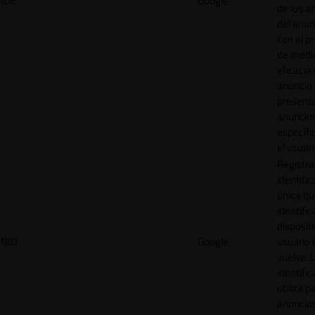
IDE
Google
de los a
del anun
con el p
de medir
eficacia
anuncio 
present
anuncio
específi
el usuari
Registra
identific
única q
identific
disposit
NID
Google
usuario 
vuelve. 
identific
utiliza p
anuncio