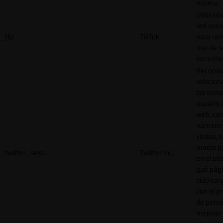
misma.
Utilizada
red socia
_ttp
TikTok
para ras
uso de s
incrusta
Recopila
relacion
las visit
usuario a
web, co
número 
visitas, 
medio p
_twitter_sess
Twitter Inc.
en el sit
qué pág
sido car
con el p
de perso
mejorar 