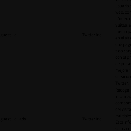
usuario a
web, co
número 
visitas, 
medio p
guest_id
Twitter Inc.
en el sit
qué pág
sido car
con el p
de perso
mejorar 
servicio
Twitter.
Recoge
informac
comport
del visit
múltiple
guest_id_ads
Twitter Inc.
Esta inf
se usa e