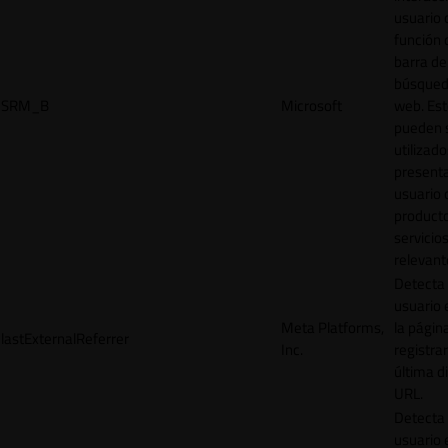
usuario 
función 
barra de
búsqued
SRM_B
Microsoft
web. Est
pueden 
utilizad
presenta
usuario 
product
servicio
relevant
Detecta
usuario 
Meta Platforms,
la págin
lastExternalReferrer
Inc.
registrar
última d
URL.
Detecta
usuario 