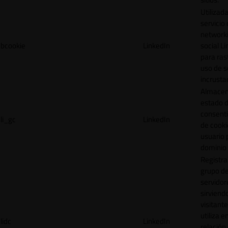
Utilizada
servicio
network
bcookie
LinkedIn
social L
para ras
uso de s
incrusta
Almacen
estado 
consent
li_gc
LinkedIn
de cooki
usuario 
dominio 
Registra
grupo d
servidor
sirviendo
visitante
utiliza e
lidc
LinkedIn
relación 