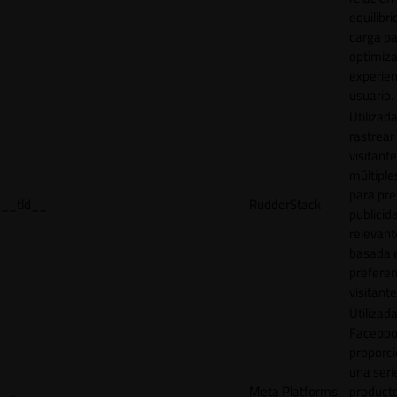
equilibri
carga p
optimiza
experien
usuario.
Utilizad
rastrear 
visitante
múltipl
para pre
__tld__
RudderStack
publicid
relevant
basada e
preferen
visitante
Utilizad
Faceboo
proporci
una seri
Meta Platforms,
product