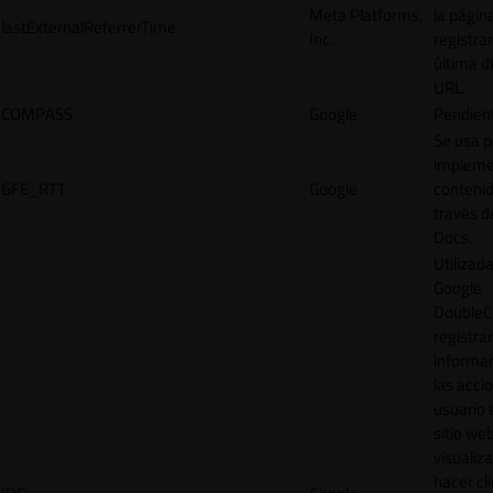
Meta Platforms,
la págin
lastExternalReferrerTime
Inc.
registrar
última d
URL.
COMPASS
Google
Pendien
Se usa p
impleme
GFE_RTT
Google
contenid
través d
Docs.
Utilizad
Google
DoubleCl
registrar
informar
las acci
usuario 
sitio web
visualiza
hacer cl