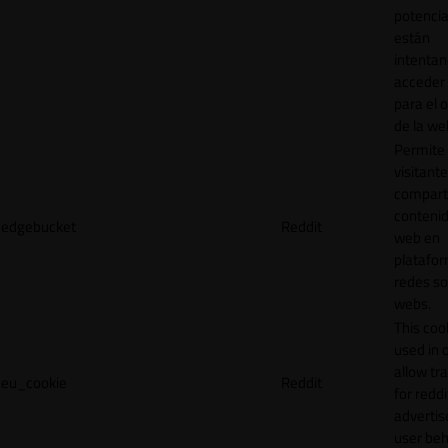
potencia
están
intenta
acceder 
para el 
de la we
Permite 
visitante
compart
contenid
edgebucket
Reddit
web en
platafo
redes so
webs.
This cook
used in 
allow tr
eu_cookie
Reddit
for reddi
adverti
user beh