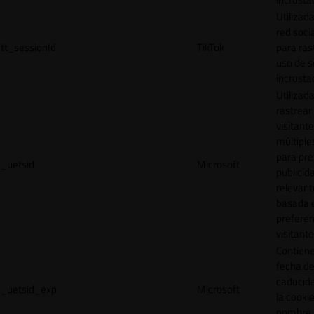
Utilizada
red socia
tt_sessionId
TikTok
para ras
uso de s
incrusta
Utilizad
rastrear 
visitante
múltipl
para pre
_uetsid
Microsoft
publicid
relevant
basada e
preferen
visitante
Contiene
fecha d
caducid
_uetsid_exp
Microsoft
la cookie
nombre