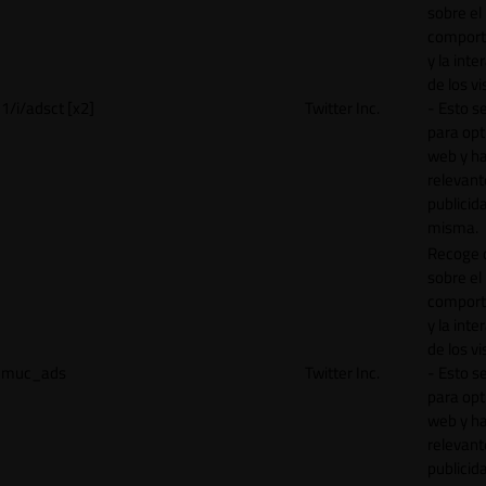
sobre el
comport
y la inte
de los vi
1/i/adsct [x2]
Twitter Inc.
- Esto se
para opt
web y h
relevant
publicid
misma.
Recoge 
sobre el
comport
y la inte
de los vi
muc_ads
Twitter Inc.
- Esto se
para opt
web y h
relevant
publicid