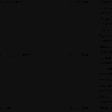
rl_group_trait
RudderStack
- Esto se
para opt
web y h
relevant
publicid
misma.
Registr
ha alcan
sitio web
usuario 
rl_page_init_referrer
RudderStack
habilitar
de comi
por remi
los socio
Recoge 
sobre el
comport
y la inte
de los vi
rl_trait
RudderStack
- Esto se