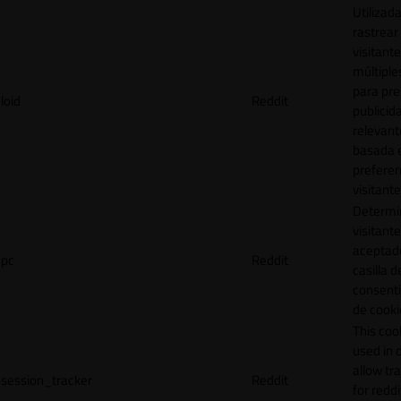
Utilizad
rastrear 
visitante
múltipl
para pre
loid
Reddit
publicid
relevant
basada e
preferen
visitante
Determin
visitant
aceptado
pc
Reddit
casilla d
consent
de cooki
This cook
used in 
allow tr
session_tracker
Reddit
for reddi