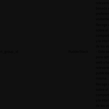
relevant
basada e
preferen
visitante
Recoge 
sobre el
comport
y la inte
de los vi
rl_group_id
RudderStack
- Esto se
para opt
web y h
relevant
publicid
misma.
Recoge 
sobre el
comport
y la inte
de los vi