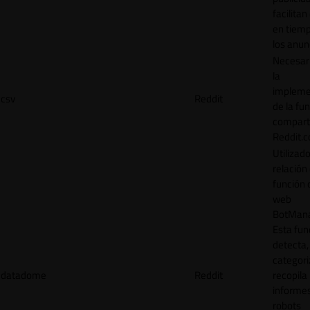
facilitan
en tiemp
los anun
Necesar
la
impleme
csv
Reddit
de la fu
comparti
Reddit.
Utilizad
relación 
función 
web
BotMana
Esta fun
detecta,
categori
datadome
Reddit
recopila
informe
robots