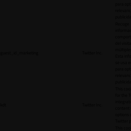
para opt
relevanc
publicid
Recoge
informac
comport
del visit
múltiple
guest_id_marketing
Twitter Inc.
Esta inf
se usa e
para opt
relevanc
publicid
This cook
for the T
integrat
kdt
Twitter Inc.
content 
options 
Twitter 
This coo