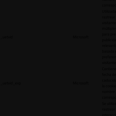
correspo
Utilizad
rastrear 
visitante
múltipl
para pre
_uetvid
Microsoft
publicid
relevant
basada e
preferen
visitante
Contiene
fecha d
caducid
_uetvid_exp
Microsoft
la cookie
nombre
correspo
Se utiliz
rastrear 
interacc