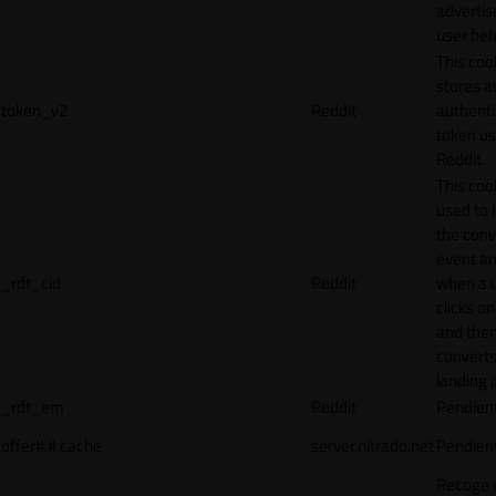
adverti
user beh
This coo
stores a
token_v2
Reddit
authenti
token u
Reddit.
This cook
used to 
the conv
event an
_rdt_cid
Reddit
when a 
clicks o
and the
converts
landing 
_rdt_em
Reddit
Pendien
offer#.#.cache
server.nitrado.net
Pendien
Recoge 