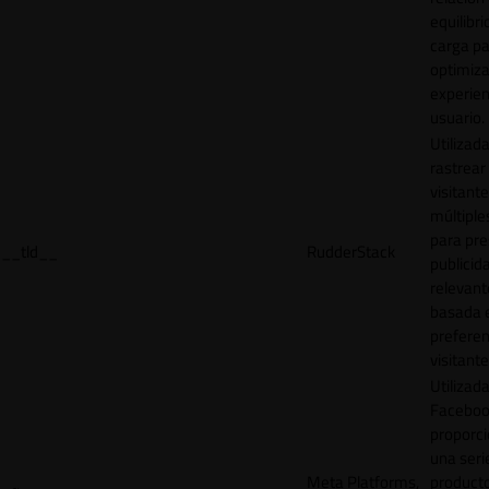
equilibri
carga p
optimiza
experien
usuario.
Utilizad
rastrear 
visitante
múltipl
para pre
__tld__
RudderStack
publicid
relevant
basada e
preferen
visitante
Utilizad
Faceboo
proporci
una seri
Meta Platforms,
product