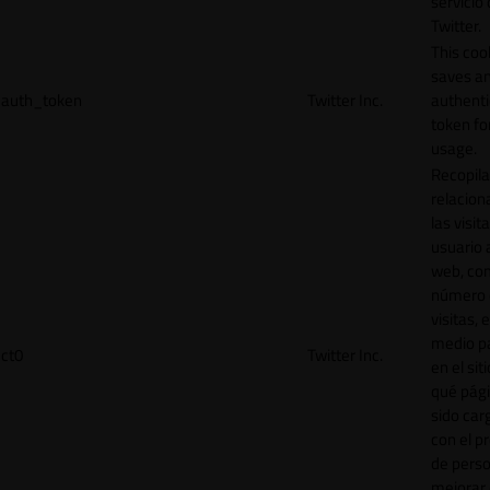
servicio
Twitter.
This coo
saves a
auth_token
Twitter Inc.
authenti
token for
usage.
Recopila
relacion
las visit
usuario a
web, co
número 
visitas, 
medio p
ct0
Twitter Inc.
en el sit
qué pág
sido car
con el p
de perso
mejorar 