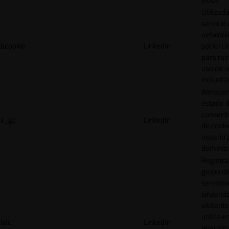
Utilizada
servicio
network
bcookie
LinkedIn
social L
para ras
uso de s
incrusta
Almacen
estado 
consent
li_gc
LinkedIn
de cooki
usuario 
dominio 
Registra
grupo d
servidor
sirviendo
visitante
utiliza e
lidc
LinkedIn
relación 