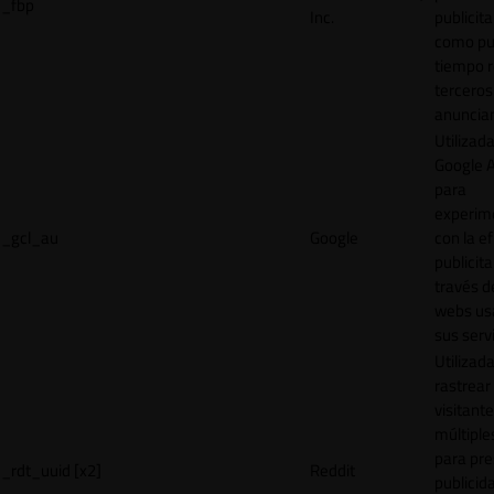
_fbp
Inc.
publicita
como pu
tiempo r
terceros
anuncian
Utilizad
Google 
para
experim
_gcl_au
Google
con la ef
publicita
través d
webs us
sus servi
Utilizad
rastrear 
visitante
múltipl
para pre
_rdt_uuid [x2]
Reddit
publicid