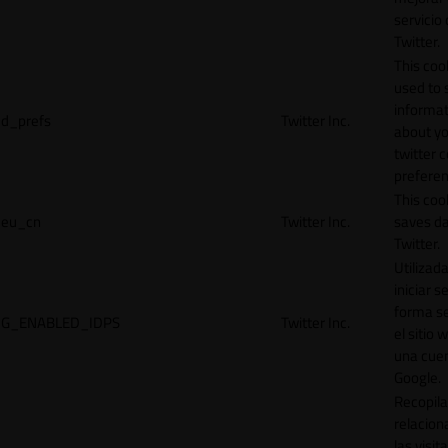
servicio
Twitter.
This cook
used to 
informat
d_prefs
Twitter Inc.
about y
twitter 
preferen
This coo
eu_cn
Twitter Inc.
saves da
Twitter.
Utilizad
iniciar s
forma s
G_ENABLED_IDPS
Twitter Inc.
el sitio 
una cue
Google.
Recopila
relacion
las visit