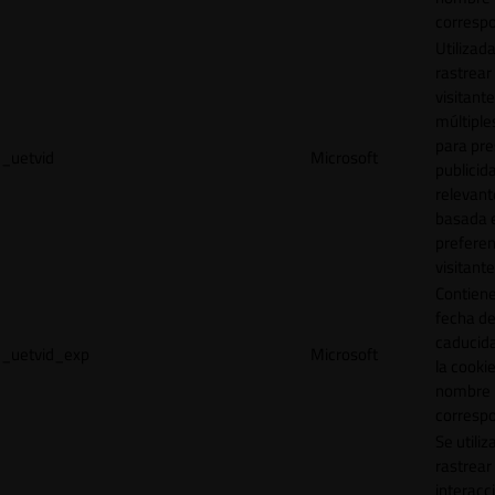
correspo
Utilizad
rastrear 
visitante
múltipl
para pre
_uetvid
Microsoft
publicid
relevant
basada e
preferen
visitante
Contiene
fecha d
caducid
_uetvid_exp
Microsoft
la cookie
nombre
correspo
Se utiliz
rastrear 
interacc