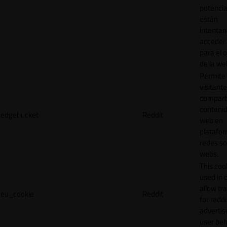
potencia
están
intenta
acceder 
para el 
de la we
Permite 
visitante
compart
contenid
edgebucket
Reddit
web en
platafo
redes so
webs.
This cook
used in 
allow tr
eu_cookie
Reddit
for reddi
adverti
user beh