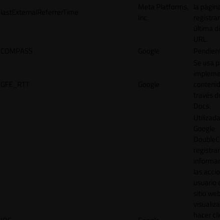
Meta Platforms,
la págin
lastExternalReferrerTime
Inc.
registrar
última d
URL.
COMPASS
Google
Pendien
Se usa p
impleme
GFE_RTT
Google
contenid
través d
Docs.
Utilizad
Google
DoubleCl
registrar
informar
las acci
usuario 
sitio web
visualiza
hacer cl