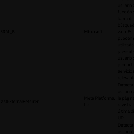
usuario 
función 
barra de
búsqued
SRM_B
Microsoft
web. Est
pueden 
utilizad
presenta
usuario 
product
servicio
relevant
Detecta
usuario 
Meta Platforms,
la págin
lastExternalReferrer
Inc.
registrar
última d
URL.
Detecta
usuario 