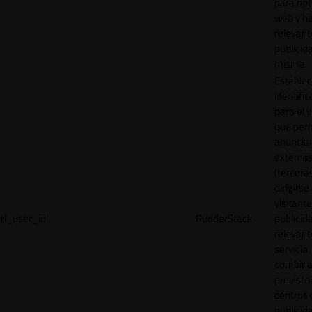
para opt
web y h
relevant
publicid
misma.
Establec
identific
para el v
que per
anuncia
externo
(tercera
dirigirse 
visitant
rl_user_id
RudderStack
publicid
relevant
servicio
combina
provisto
centros 
publicid