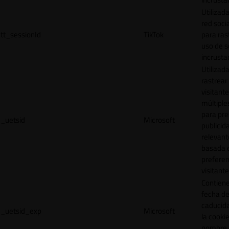
Utilizada
red socia
tt_sessionId
TikTok
para ras
uso de s
incrusta
Utilizad
rastrear 
visitante
múltipl
para pre
_uetsid
Microsoft
publicid
relevant
basada e
preferen
visitante
Contiene
fecha d
caducid
_uetsid_exp
Microsoft
la cookie
nombre