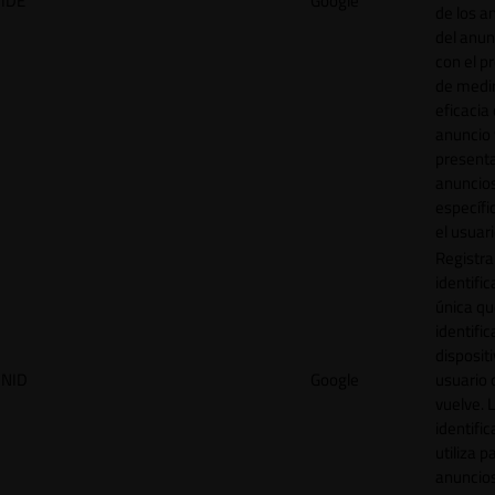
IDE
Google
de los a
del anun
con el p
de medir
eficacia
anuncio 
present
anuncio
específi
el usuari
Registra
identific
única q
identific
disposit
NID
Google
usuario 
vuelve. 
identific
utiliza p
anuncio