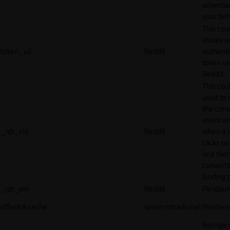
adverti
user beh
This coo
stores a
token_v2
Reddit
authenti
token u
Reddit.
This cook
used to 
the conv
event an
_rdt_cid
Reddit
when a 
clicks o
and the
converts
landing 
_rdt_em
Reddit
Pendien
offer#.#.cache
server.nitrado.net
Pendien
Recoge 