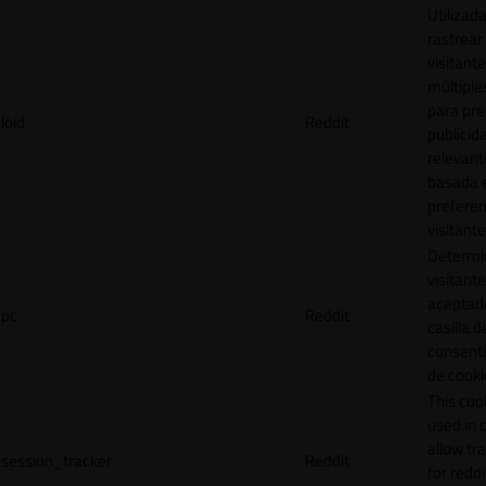
Utilizad
rastrear 
visitante
múltipl
para pre
loid
Reddit
publicid
relevant
basada e
preferen
visitante
Determin
visitant
aceptado
pc
Reddit
casilla d
consent
de cooki
This cook
used in 
allow tr
session_tracker
Reddit
for reddi