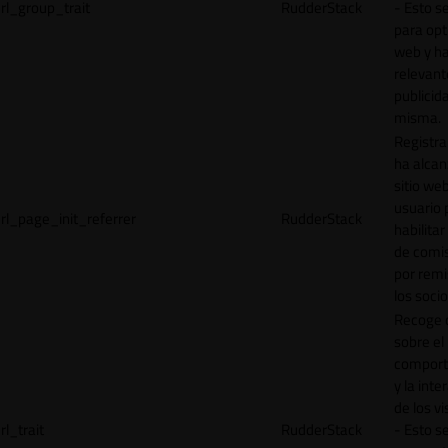
rl_group_trait
RudderStack
- Esto se
para opt
web y h
relevant
publicid
misma.
Registr
ha alcan
sitio web
usuario 
rl_page_init_referrer
RudderStack
habilitar
de comi
por remi
los socio
Recoge 
sobre el
comport
y la inte
de los vi
rl_trait
RudderStack
- Esto se