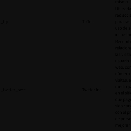
misma.
Utilizada
red socia
_ttp
TikTok
para ras
uso de s
incrusta
Recopila
relacion
las visit
usuario a
web, co
número 
visitas, 
medio p
_twitter_sess
Twitter Inc.
en el sit
qué pág
sido car
con el p
de perso
mejorar 