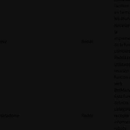
facilitan
en tiemp
los anun
Necesar
la
impleme
csv
Reddit
de la fu
comparti
Reddit.
Utilizad
relación 
función 
web
BotMana
Esta fun
detecta,
categori
datadome
Reddit
recopila
informe
robots