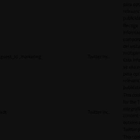
para opt
relevanc
publicid
Recoge
informac
comport
del visit
múltiple
guest_id_marketing
Twitter Inc.
Esta inf
se usa e
para opt
relevanc
publicid
This cook
for the T
integrat
kdt
Twitter Inc.
content 
options 
Twitter 
This coo