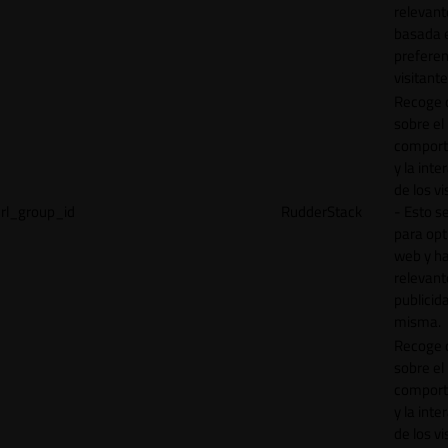
relevant
basada e
preferen
visitante
Recoge 
sobre el
comport
y la inte
de los vi
rl_group_id
RudderStack
- Esto se
para opt
web y h
relevant
publicid
misma.
Recoge 
sobre el
comport
y la inte
de los vi