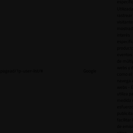
específi
Utilizad
rastrear 
visitant
mostrad
interés
específ
product
eventos 
de múlti
webs y d
pagead/1p-user-list/#
Google
como el 
navega 
webs - E
utiliza p
medida 
esfuerz
publicita
facilitar
de emisi
sitios.