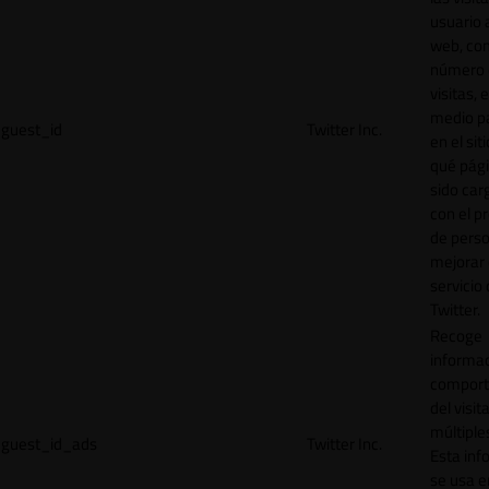
usuario a
web, co
número 
visitas, 
medio p
guest_id
Twitter Inc.
en el sit
qué pág
sido car
con el p
de perso
mejorar 
servicio
Twitter.
Recoge
informac
comport
del visit
múltiple
guest_id_ads
Twitter Inc.
Esta inf
se usa e