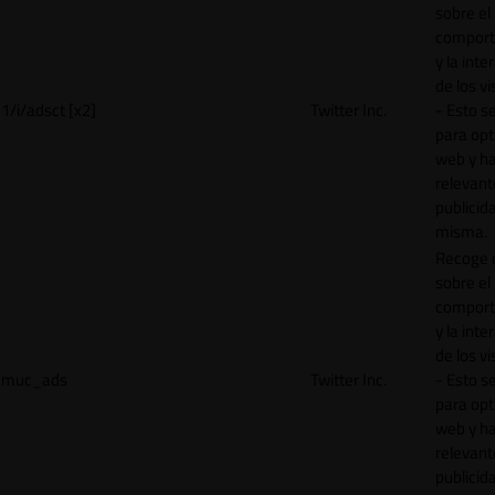
sobre el
comport
y la inte
de los vi
1/i/adsct [x2]
Twitter Inc.
- Esto se
para opt
web y h
relevant
publicid
misma.
Recoge 
sobre el
comport
y la inte
de los vi
muc_ads
Twitter Inc.
- Esto se
para opt
web y h
relevant
publicid