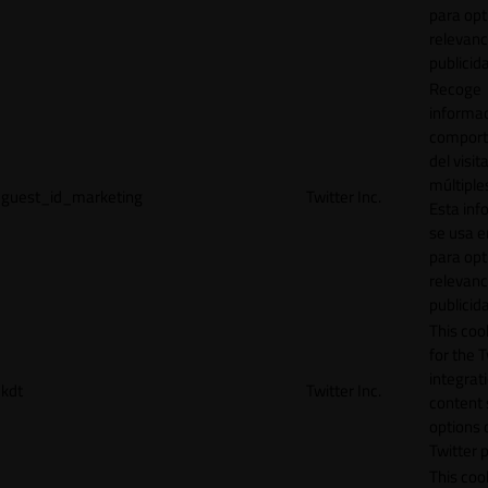
para opt
relevanc
publicid
Recoge
informac
comport
del visit
múltiple
guest_id_marketing
Twitter Inc.
Esta inf
se usa e
para opt
relevanc
publicid
This cook
for the T
integrat
kdt
Twitter Inc.
content 
options 
Twitter 
This coo