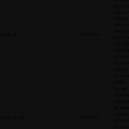
usuario a
web, co
número 
visitas, 
medio p
guest_id
Twitter Inc.
en el sit
qué pág
sido car
con el p
de perso
mejorar 
servicio
Twitter.
Recoge
informac
comport
del visit
múltiple
guest_id_ads
Twitter Inc.
Esta inf
se usa e