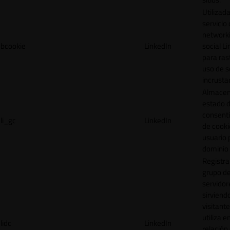
Utilizada
servicio
network
bcookie
LinkedIn
social L
para ras
uso de s
incrusta
Almacen
estado 
consent
li_gc
LinkedIn
de cooki
usuario 
dominio 
Registra
grupo d
servidor
sirviendo
visitante
utiliza e
lidc
LinkedIn
relación 