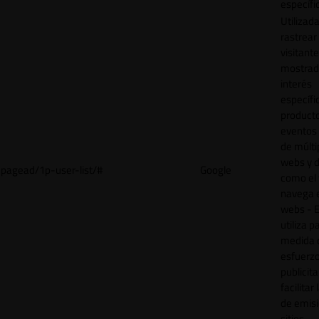
específi
Utilizad
rastrear 
visitant
mostrad
interés
específ
product
eventos 
de múlti
webs y d
pagead/1p-user-list/#
Google
como el 
navega 
webs - E
utiliza p
medida 
esfuerz
publicita
facilitar
de emisi
sitios.