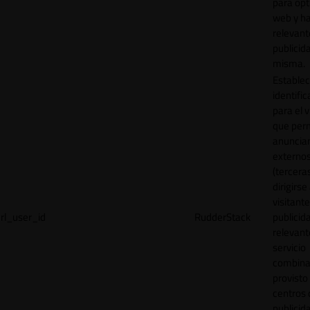
para opt
web y h
relevant
publicid
misma.
Establec
identific
para el v
que per
anuncia
externo
(tercera
dirigirse 
visitant
rl_user_id
RudderStack
publicid
relevant
servicio
combina
provisto
centros 
publicid