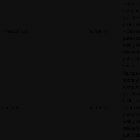
sobre el
comport
y la inte
de los vi
1/i/adsct [x2]
Twitter Inc.
- Esto se
para opt
web y h
relevant
publicid
misma.
Recoge 
sobre el
comport
y la inte
de los vi
muc_ads
Twitter Inc.
- Esto se
para opt
web y h
relevant
publicid