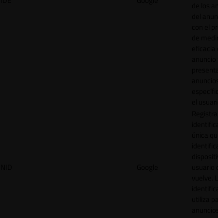
IDE
Google
de los a
del anun
con el p
de medir
eficacia
anuncio 
present
anuncio
específi
el usuari
Registra
identific
única q
identific
disposit
NID
Google
usuario 
vuelve. 
identific
utiliza p
anuncio