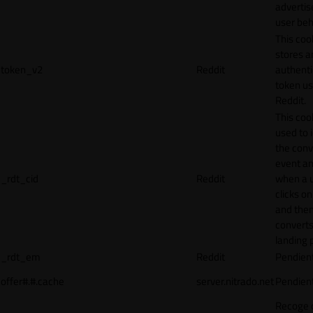
adverti
user beh
This coo
stores a
token_v2
Reddit
authenti
token u
Reddit.
This cook
used to 
the conv
event an
_rdt_cid
Reddit
when a 
clicks o
and the
converts
landing 
_rdt_em
Reddit
Pendien
offer#.#.cache
server.nitrado.net
Pendien
Recoge 