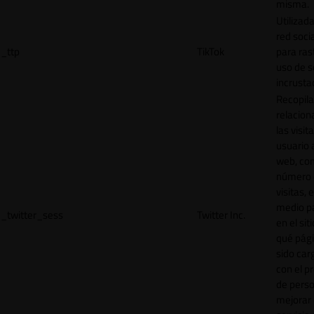
misma.
Utilizada
red socia
_ttp
TikTok
para ras
uso de s
incrusta
Recopila
relacion
las visit
usuario a
web, co
número 
visitas, 
medio p
_twitter_sess
Twitter Inc.
en el sit
qué pág
sido car
con el p
de perso
mejorar 