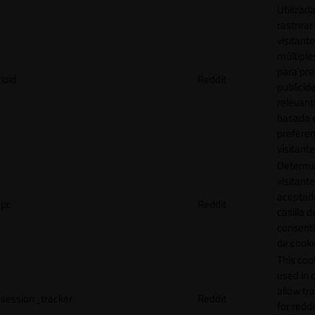
Utilizad
rastrear 
visitante
múltipl
para pre
loid
Reddit
publicid
relevant
basada e
preferen
visitante
Determin
visitant
aceptado
pc
Reddit
casilla d
consent
de cooki
This cook
used in 
allow tr
session_tracker
Reddit
for reddi