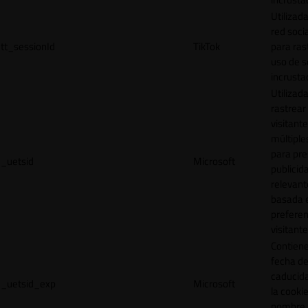
Utilizada
red socia
tt_sessionId
TikTok
para ras
uso de s
incrusta
Utilizad
rastrear 
visitante
múltipl
para pre
_uetsid
Microsoft
publicid
relevant
basada e
preferen
visitante
Contiene
fecha d
caducid
_uetsid_exp
Microsoft
la cookie
nombre