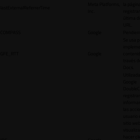
Meta Platforms,
la págin
lastExternalReferrerTime
Inc.
registrar
última d
URL.
COMPASS
Google
Pendien
Se usa p
impleme
GFE_RTT
Google
contenid
través d
Docs.
Utilizad
Google
DoubleCl
registrar
informar
las acci
usuario 
sitio web
visualiza
hacer cl