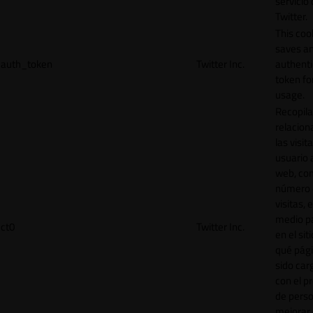
servicio
Twitter.
This coo
saves a
auth_token
Twitter Inc.
authenti
token for
usage.
Recopila
relacion
las visit
usuario a
web, co
número 
visitas, 
medio p
ct0
Twitter Inc.
en el sit
qué pág
sido car
con el p
de perso
mejorar 