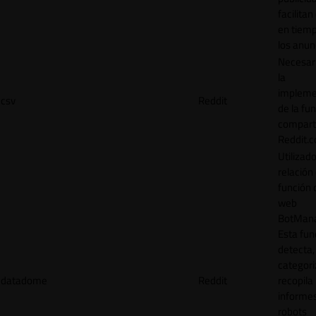
facilitan
en tiemp
los anun
Necesar
la
impleme
csv
Reddit
de la fu
comparti
Reddit.
Utilizad
relación 
función 
web
BotMana
Esta fun
detecta,
categori
datadome
Reddit
recopila
informe
robots