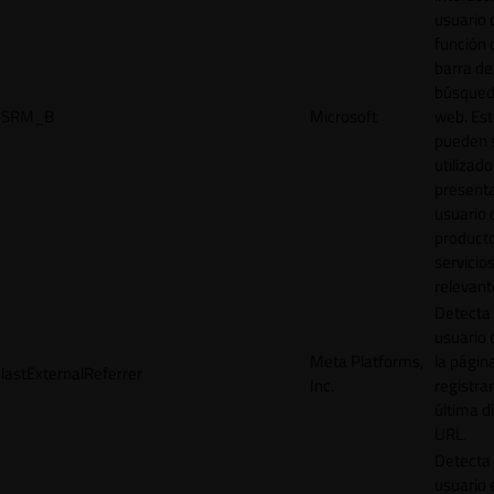
usuario 
función 
barra de
búsqued
SRM_B
Microsoft
web. Est
pueden 
utilizad
presenta
usuario 
product
servicio
relevant
Detecta
usuario 
Meta Platforms,
la págin
lastExternalReferrer
Inc.
registrar
última d
URL.
Detecta
usuario 