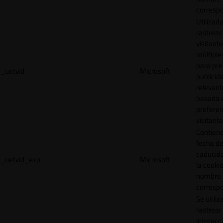
correspo
Utilizad
rastrear 
visitante
múltipl
para pre
_uetvid
Microsoft
publicid
relevant
basada e
preferen
visitante
Contiene
fecha d
caducid
_uetvid_exp
Microsoft
la cookie
nombre
correspo
Se utiliz
rastrear 
interacc