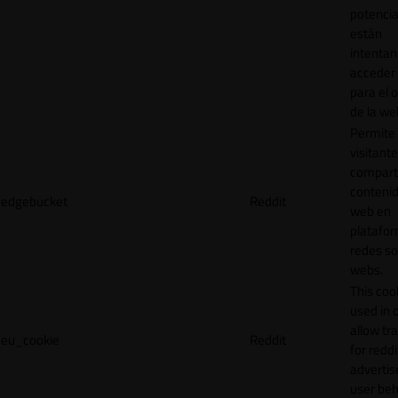
potencia
están
intenta
acceder 
para el 
de la we
Permite 
visitante
compart
contenid
edgebucket
Reddit
web en
platafo
redes so
webs.
This cook
used in 
allow tr
eu_cookie
Reddit
for reddi
adverti
user beh