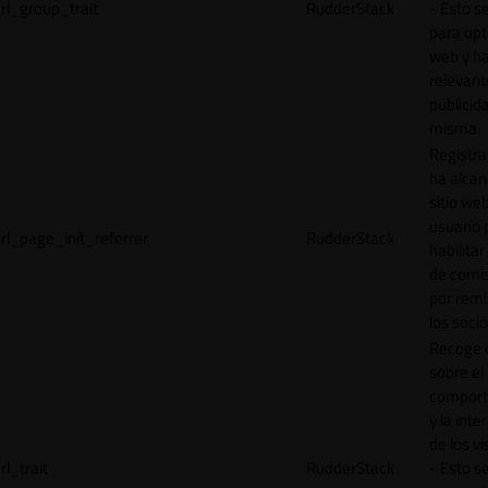
rl_group_trait
RudderStack
- Esto se
para opt
web y h
relevant
publicid
misma.
Registr
ha alcan
sitio web
usuario 
rl_page_init_referrer
RudderStack
habilitar
de comi
por remi
los socio
Recoge 
sobre el
comport
y la inte
de los vi
rl_trait
RudderStack
- Esto se