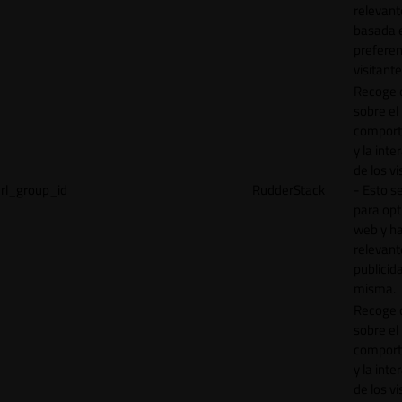
relevant
basada e
preferen
visitante
Recoge 
sobre el
comport
y la inte
de los vi
rl_group_id
RudderStack
- Esto se
para opt
web y h
relevant
publicid
misma.
Recoge 
sobre el
comport
y la inte
de los vi