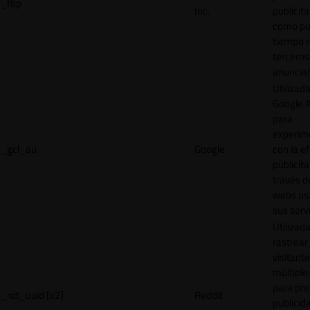
_fbp
Inc.
publicita
como pu
tiempo r
terceros
anuncian
Utilizad
Google 
para
experim
_gcl_au
Google
con la ef
publicita
través d
webs us
sus servi
Utilizad
rastrear 
visitante
múltipl
para pre
_rdt_uuid [x2]
Reddit
publicid