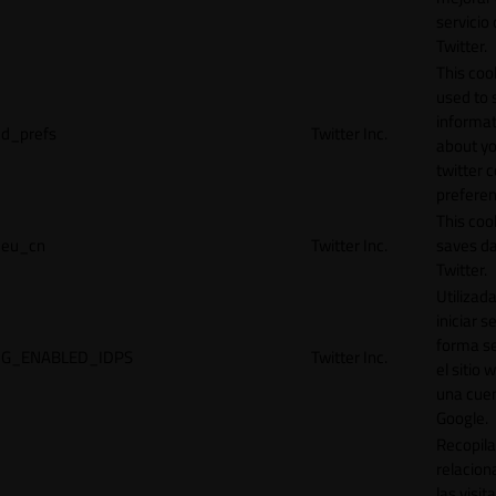
servicio
Twitter.
This cook
used to 
informat
d_prefs
Twitter Inc.
about y
twitter 
preferen
This coo
eu_cn
Twitter Inc.
saves da
Twitter.
Utilizad
iniciar s
forma s
G_ENABLED_IDPS
Twitter Inc.
el sitio 
una cue
Google.
Recopila
relacion
las visit