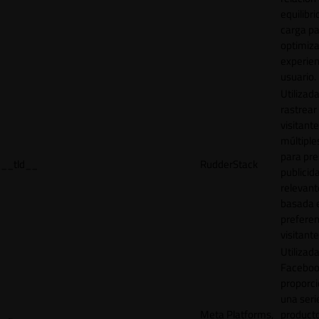
equilibri
carga p
optimiza
experien
usuario.
Utilizad
rastrear 
visitante
múltipl
para pre
__tld__
RudderStack
publicid
relevant
basada e
preferen
visitante
Utilizad
Faceboo
proporci
una seri
Meta Platforms,
product