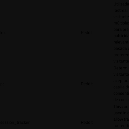
Utilizad
rastrear 
visitante
múltipl
para pre
loid
Reddit
publicid
relevant
basada e
preferen
visitante
Determin
visitant
aceptado
pc
Reddit
casilla d
consent
de cooki
This cook
used in 
allow tr
session_tracker
Reddit
for reddi