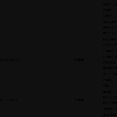
potencia
están
intenta
acceder 
para el 
de la we
Permite 
visitante
compart
contenid
edgebucket
Reddit
web en
platafo
redes so
webs.
This cook
used in 
allow tr
eu_cookie
Reddit
for reddi
adverti
user beh