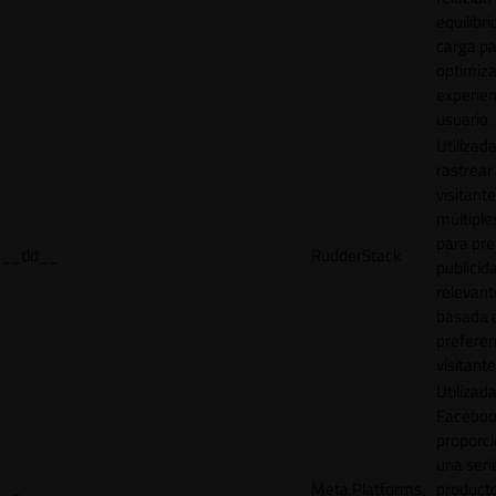
equilibri
carga p
optimiza
experien
usuario.
Utilizad
rastrear 
visitante
múltipl
para pre
__tld__
RudderStack
publicid
relevant
basada e
preferen
visitante
Utilizad
Faceboo
proporci
una seri
Meta Platforms,
product