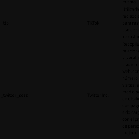
misma.
Utilizada
red socia
_ttp
TikTok
para ras
uso de s
incrusta
Recopila
relacion
las visit
usuario a
web, co
número 
visitas, 
medio p
_twitter_sess
Twitter Inc.
en el sit
qué pág
sido car
con el p
de perso
mejorar 