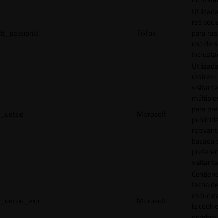
Utilizada
red socia
tt_sessionId
TikTok
para ras
uso de s
incrusta
Utilizad
rastrear 
visitante
múltipl
para pre
_uetsid
Microsoft
publicid
relevant
basada e
preferen
visitante
Contiene
fecha d
caducid
_uetsid_exp
Microsoft
la cookie
nombre