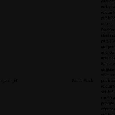
para opt
web y h
relevant
publicid
misma.
Establec
identific
para el v
que per
anuncia
externo
(tercera
dirigirse 
visitant
rl_user_id
RudderStack
publicid
relevant
servicio
combina
provisto
centros 
publicid