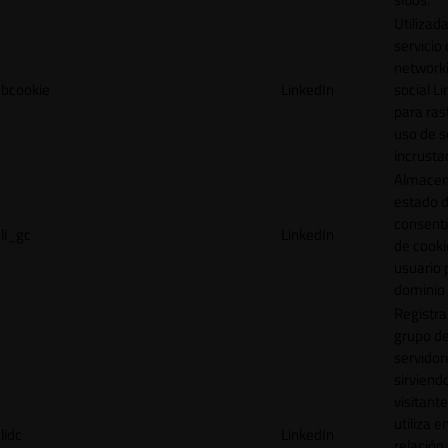
Utilizada
servicio
network
bcookie
LinkedIn
social L
para ras
uso de s
incrusta
Almacen
estado 
consent
li_gc
LinkedIn
de cooki
usuario 
dominio 
Registra
grupo d
servidor
sirviendo
visitante
utiliza e
lidc
LinkedIn
relación 