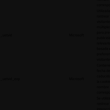
correspo
Utilizad
rastrear 
visitante
múltipl
para pre
_uetvid
Microsoft
publicid
relevant
basada e
preferen
visitante
Contiene
fecha d
caducid
_uetvid_exp
Microsoft
la cookie
nombre
correspo
Se utiliz
rastrear 
interacc