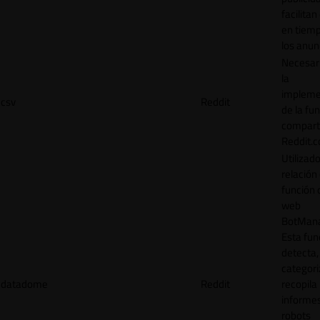
facilitan
en tiemp
los anun
Necesar
la
impleme
csv
Reddit
de la fu
comparti
Reddit.
Utilizad
relación 
función 
web
BotMana
Esta fun
detecta,
categori
datadome
Reddit
recopila
informe
robots