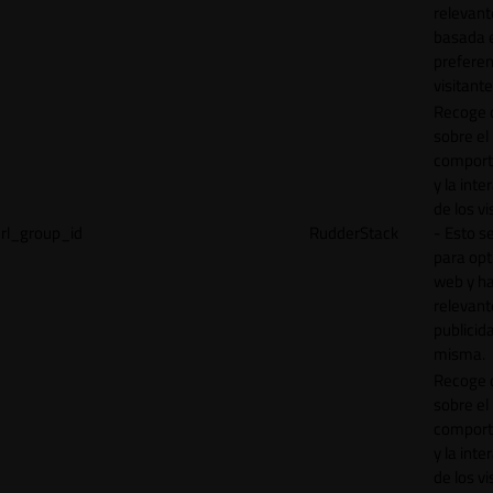
relevant
basada e
preferen
visitante
Recoge 
sobre el
comport
y la inte
de los vi
rl_group_id
RudderStack
- Esto se
para opt
web y h
relevant
publicid
misma.
Recoge 
sobre el
comport
y la inte
de los vi