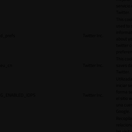
servicio
Twitter.
This cook
used to 
informat
d_prefs
Twitter Inc.
about y
twitter 
preferen
This coo
eu_cn
Twitter Inc.
saves da
Twitter.
Utilizad
iniciar s
forma s
G_ENABLED_IDPS
Twitter Inc.
el sitio 
una cue
Google.
Recopila
relacion
las visit