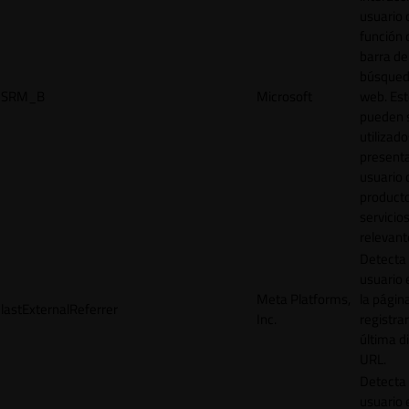
usuario 
función 
barra de
búsqued
SRM_B
Microsoft
web. Est
pueden 
utilizad
presenta
usuario 
product
servicio
relevant
Detecta
usuario 
Meta Platforms,
la págin
lastExternalReferrer
Inc.
registrar
última d
URL.
Detecta
usuario 