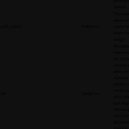
servicio
Twitter.
This coo
saves a
auth_token
Twitter Inc.
authenti
token for
usage.
Recopila
relacion
las visit
usuario a
web, co
número 
visitas, 
medio p
ct0
Twitter Inc.
en el sit
qué pág
sido car
con el p
de perso
mejorar 