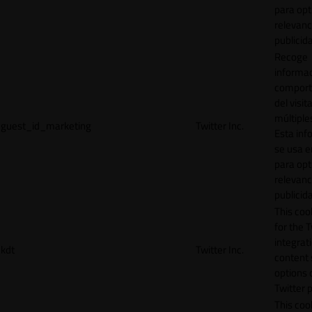
para opt
relevanc
publicid
Recoge
informac
comport
del visit
múltiple
guest_id_marketing
Twitter Inc.
Esta inf
se usa e
para opt
relevanc
publicid
This cook
for the T
integrat
kdt
Twitter Inc.
content 
options 
Twitter 
This coo