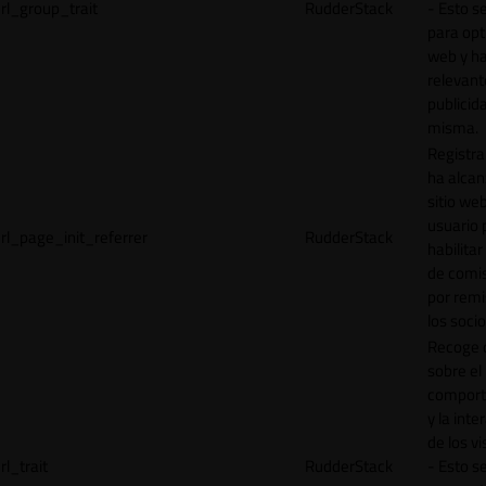
rl_group_trait
RudderStack
- Esto se
para opt
web y h
relevant
publicid
misma.
Registr
ha alcan
sitio web
usuario 
rl_page_init_referrer
RudderStack
habilitar
de comi
por remi
los socio
Recoge 
sobre el
comport
y la inte
de los vi
rl_trait
RudderStack
- Esto se