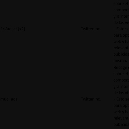
sobre el
comport
y la inte
de los vi
1/i/adsct [x2]
Twitter Inc.
- Esto se
para opt
web y h
relevant
publicid
misma.
Recoge 
sobre el
comport
y la inte
de los vi
muc_ads
Twitter Inc.
- Esto se
para opt
web y h
relevant
publicid