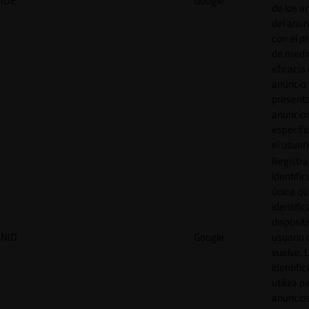
IDE
Google
de los a
del anun
con el p
de medir
eficacia
anuncio 
present
anuncio
específi
el usuari
Registra
identific
única q
identific
disposit
NID
Google
usuario 
vuelve. 
identific
utiliza p
anuncio