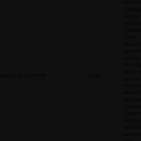
específi
Utilizad
rastrear 
visitant
mostrad
interés
específ
product
eventos 
de múlti
webs y d
pagead/1p-user-list/#
Google
como el 
navega 
webs - E
utiliza p
medida 
esfuerz
publicita
facilitar
de emisi
sitios.