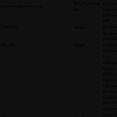
Meta Platforms,
la págin
lastExternalReferrerTime
Inc.
registrar
última d
URL.
COMPASS
Google
Pendien
Se usa p
impleme
GFE_RTT
Google
contenid
través d
Docs.
Utilizad
Google
DoubleCl
registrar
informar
las acci
usuario 
sitio web
visualiza
hacer cl