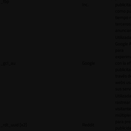
_fbp
Inc.
publicita
como pu
tiempo r
terceros
anuncian
Utilizad
Google 
para
experim
_gcl_au
Google
con la ef
publicita
través d
webs us
sus servi
Utilizad
rastrear 
visitante
múltipl
para pre
_rdt_uuid [x2]
Reddit
publicid