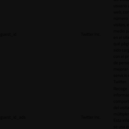
usuario a
web, co
número 
visitas, 
medio p
guest_id
Twitter Inc.
en el sit
qué pág
sido car
con el p
de perso
mejorar 
servicio
Twitter.
Recoge
informac
comport
del visit
múltiple
guest_id_ads
Twitter Inc.
Esta inf
se usa e