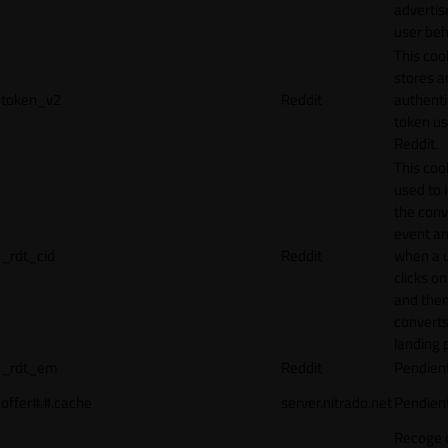
adverti
user beh
This coo
stores a
token_v2
Reddit
authenti
token u
Reddit.
This cook
used to 
the conv
event an
_rdt_cid
Reddit
when a 
clicks o
and the
converts
landing 
_rdt_em
Reddit
Pendien
offer#.#.cache
server.nitrado.net
Pendien
Recoge 