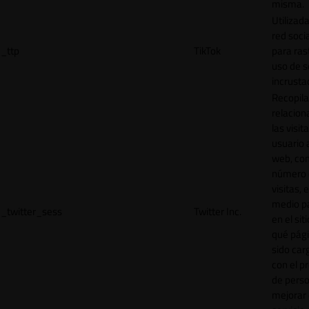
misma.
Utilizada
red socia
_ttp
TikTok
para ras
uso de s
incrusta
Recopila
relacion
las visit
usuario a
web, co
número 
visitas, 
medio p
_twitter_sess
Twitter Inc.
en el sit
qué pág
sido car
con el p
de perso
mejorar 