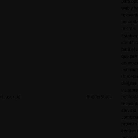
para opt
web y h
relevant
publicid
misma.
Establec
identific
para el v
que per
anuncia
externo
(tercera
dirigirse 
visitant
rl_user_id
RudderStack
publicid
relevant
servicio
combina
provisto
centros 
publicid