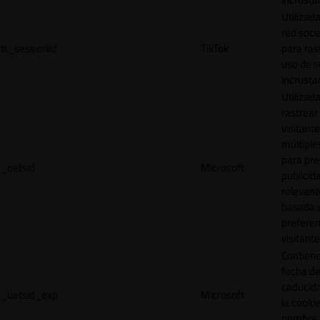
Utilizada
red socia
tt_sessionId
TikTok
para ras
uso de s
incrusta
Utilizad
rastrear 
visitante
múltipl
para pre
_uetsid
Microsoft
publicid
relevant
basada e
preferen
visitante
Contiene
fecha d
caducid
_uetsid_exp
Microsoft
la cookie
nombre