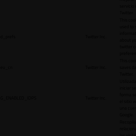
servicio
Twitter.
This cook
used to 
informat
d_prefs
Twitter Inc.
about y
twitter 
preferen
This coo
eu_cn
Twitter Inc.
saves da
Twitter.
Utilizad
iniciar s
forma s
G_ENABLED_IDPS
Twitter Inc.
el sitio 
una cue
Google.
Recopila
relacion
las visit