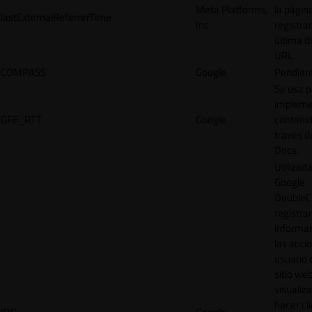
Meta Platforms,
la págin
lastExternalReferrerTime
Inc.
registrar
última d
URL.
COMPASS
Google
Pendien
Se usa p
impleme
GFE_RTT
Google
contenid
través d
Docs.
Utilizad
Google
DoubleCl
registrar
informar
las acci
usuario 
sitio web
visualiza
hacer cl