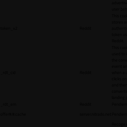
adverti
user beh
This coo
stores a
token_v2
Reddit
authenti
token u
Reddit.
This cook
used to 
the conv
event an
_rdt_cid
Reddit
when a 
clicks o
and the
converts
landing 
_rdt_em
Reddit
Pendien
offer#.#.cache
server.nitrado.net
Pendien
Recoge 