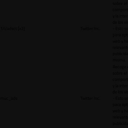
sobre el
comport
y la inte
de los vi
1/i/adsct [x2]
Twitter Inc.
- Esto se
para opt
web y h
relevant
publicid
misma.
Recoge 
sobre el
comport
y la inte
de los vi
muc_ads
Twitter Inc.
- Esto se
para opt
web y h
relevant
publicid