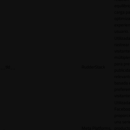
equilibri
carga p
optimiza
experien
usuario.
Utilizad
rastrear 
visitante
múltipl
para pre
__tld__
RudderStack
publicid
relevant
basada e
preferen
visitante
Utilizad
Faceboo
proporci
una seri
Meta Platforms,
product