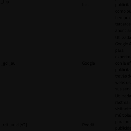
_fbp
Inc.
publicita
como pu
tiempo r
terceros
anuncian
Utilizad
Google 
para
experim
_gcl_au
Google
con la ef
publicita
través d
webs us
sus servi
Utilizad
rastrear 
visitante
múltipl
para pre
_rdt_uuid [x2]
Reddit
publicid