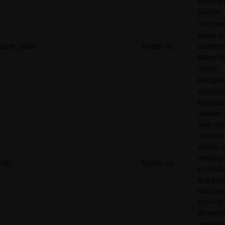
servicio
Twitter.
This coo
saves a
auth_token
Twitter Inc.
authenti
token for
usage.
Recopila
relacion
las visit
usuario a
web, co
número 
visitas, 
medio p
ct0
Twitter Inc.
en el sit
qué pág
sido car
con el p
de perso
mejorar 