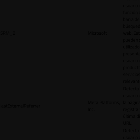
usuario 
función 
barra de
búsqued
SRM_B
Microsoft
web. Est
pueden 
utilizad
presenta
usuario 
product
servicio
relevant
Detecta
usuario 
Meta Platforms,
la págin
lastExternalReferrer
Inc.
registrar
última d
URL.
Detecta
usuario 