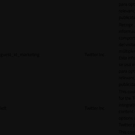
para opt
relevanc
publicid
Recoge
informac
comport
del visit
múltiple
guest_id_marketing
Twitter Inc.
Esta inf
se usa e
para opt
relevanc
publicid
This cook
for the T
integrat
kdt
Twitter Inc.
content 
options 
Twitter 
This coo