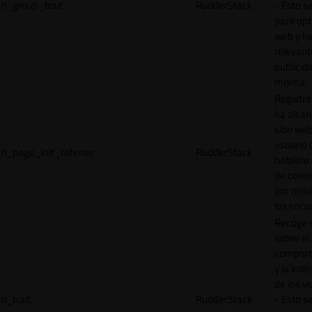
rl_group_trait
RudderStack
- Esto se
para opt
web y h
relevant
publicid
misma.
Registr
ha alcan
sitio web
usuario 
rl_page_init_referrer
RudderStack
habilitar
de comi
por remi
los socio
Recoge 
sobre el
comport
y la inte
de los vi
rl_trait
RudderStack
- Esto se