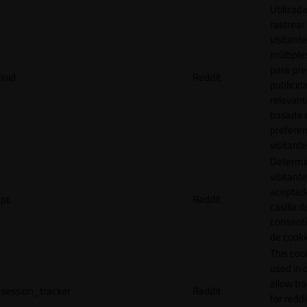
Utilizad
rastrear 
visitante
múltipl
para pre
loid
Reddit
publicid
relevant
basada e
preferen
visitante
Determin
visitant
aceptado
pc
Reddit
casilla d
consent
de cooki
This cook
used in 
allow tr
session_tracker
Reddit
for reddi