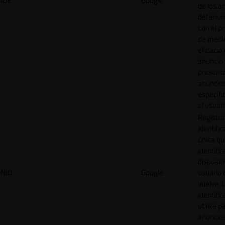
IDE
Google
de los a
del anun
con el p
de medir
eficacia
anuncio 
present
anuncio
específi
el usuari
Registra
identific
única q
identific
disposit
NID
Google
usuario 
vuelve. 
identific
utiliza p
anuncio