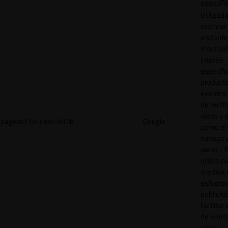
específi
Utilizad
rastrear 
visitant
mostrad
interés
específ
product
eventos 
de múlti
webs y d
pagead/1p-user-list/#
Google
como el 
navega 
webs - E
utiliza p
medida 
esfuerz
publicita
facilitar
de emisi
sitios.