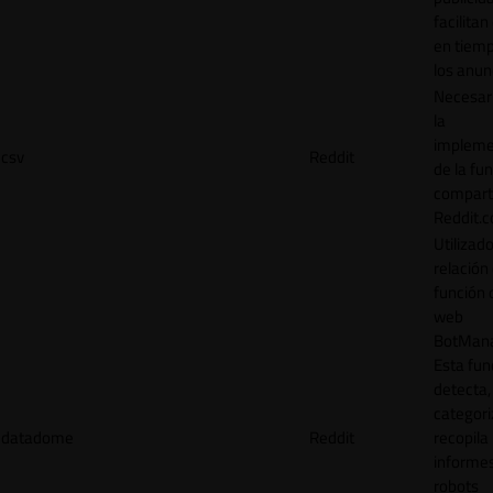
facilitan
en tiemp
los anun
Necesar
la
impleme
csv
Reddit
de la fu
comparti
Reddit.
Utilizad
relación 
función 
web
BotMana
Esta fun
detecta,
categori
datadome
Reddit
recopila
informe
robots