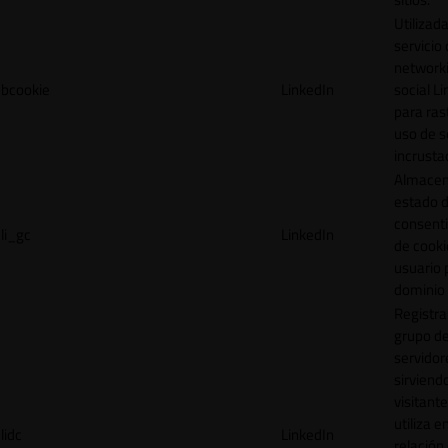
Utilizada
servicio
network
bcookie
LinkedIn
social L
para ras
uso de s
incrusta
Almacen
estado 
consent
li_gc
LinkedIn
de cooki
usuario 
dominio 
Registra
grupo d
servidor
sirviendo
visitante
utiliza e
lidc
LinkedIn
relación 