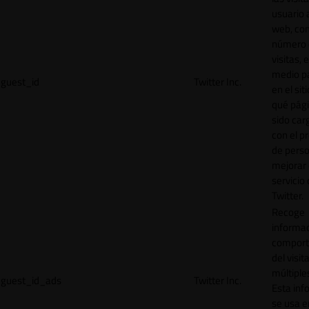
usuario a
web, co
número 
visitas, 
medio p
guest_id
Twitter Inc.
en el sit
qué pág
sido car
con el p
de perso
mejorar 
servicio
Twitter.
Recoge
informac
comport
del visit
múltiple
guest_id_ads
Twitter Inc.
Esta inf
se usa e