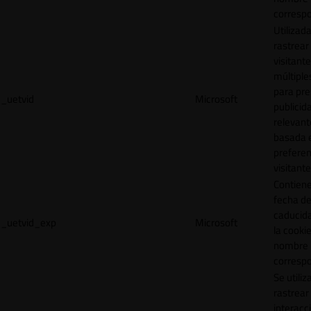
correspo
Utilizad
rastrear 
visitante
múltipl
para pre
_uetvid
Microsoft
publicid
relevant
basada e
preferen
visitante
Contiene
fecha d
caducid
_uetvid_exp
Microsoft
la cookie
nombre
correspo
Se utiliz
rastrear 
interacc