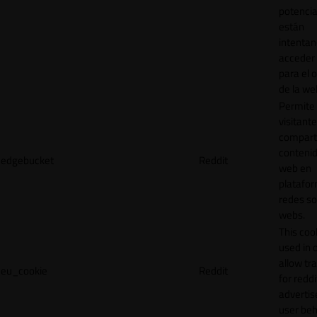
potencia
están
intenta
acceder 
para el 
de la we
Permite 
visitante
compart
contenid
edgebucket
Reddit
web en
platafo
redes so
webs.
This cook
used in 
allow tr
eu_cookie
Reddit
for reddi
adverti
user beh