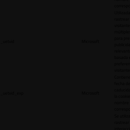
correspo
Utilizad
rastrear 
visitante
múltipl
para pre
_uetvid
Microsoft
publicid
relevant
basada e
preferen
visitante
Contiene
fecha d
caducid
_uetvid_exp
Microsoft
la cookie
nombre
correspo
Se utiliz
rastrear 
interacc