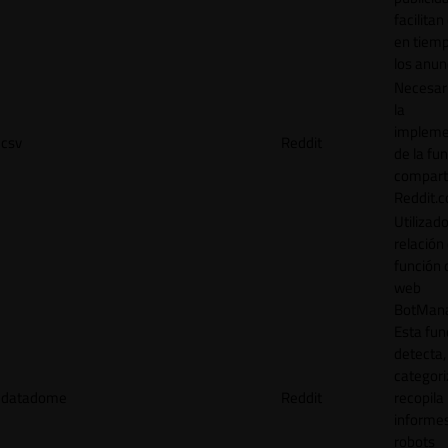
facilitan
en tiemp
los anun
Necesar
la
impleme
csv
Reddit
de la fu
comparti
Reddit.
Utilizad
relación 
función 
web
BotMana
Esta fun
detecta,
categori
datadome
Reddit
recopila
informe
robots