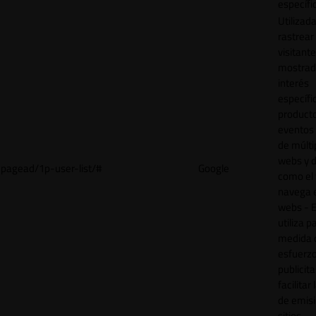
específi
Utilizad
rastrear 
visitant
mostrad
interés
específ
product
eventos 
de múlti
webs y d
pagead/1p-user-list/#
Google
como el 
navega 
webs - E
utiliza p
medida 
esfuerz
publicita
facilitar
de emisi
sitios.