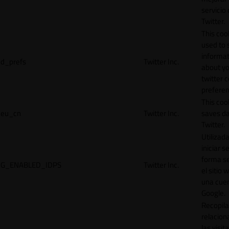
servicio
Twitter.
This cook
used to 
informat
d_prefs
Twitter Inc.
about y
twitter 
preferen
This coo
eu_cn
Twitter Inc.
saves da
Twitter.
Utilizad
iniciar s
forma s
G_ENABLED_IDPS
Twitter Inc.
el sitio 
una cue
Google.
Recopila
relacion
las visit