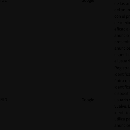
IDE
Google
de los a
del anun
con el p
de medir
eficacia
anuncio 
present
anuncio
específi
el usuari
Registra
identific
única q
identific
disposit
NID
Google
usuario 
vuelve. 
identific
utiliza p
anuncio