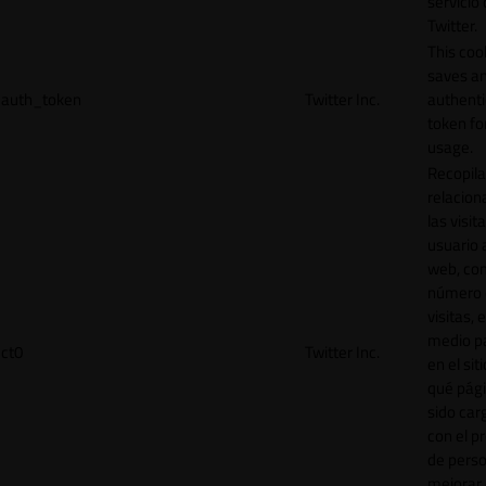
servicio
Twitter.
This coo
saves a
auth_token
Twitter Inc.
authenti
token for
usage.
Recopila
relacion
las visit
usuario a
web, co
número 
visitas, 
medio p
ct0
Twitter Inc.
en el sit
qué pág
sido car
con el p
de perso
mejorar 