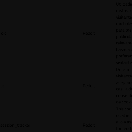
Utilizad
rastrear 
visitante
múltipl
para pre
loid
Reddit
publicid
relevant
basada e
preferen
visitante
Determin
visitant
aceptado
pc
Reddit
casilla d
consent
de cooki
This cook
used in 
allow tr
session_tracker
Reddit
for reddi