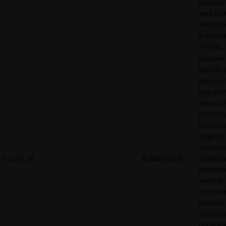
para opt
web y h
relevant
publicid
misma.
Establec
identific
para el v
que per
anuncia
externo
(tercera
dirigirse 
visitant
rl_user_id
RudderStack
publicid
relevant
servicio
combina
provisto
centros 
publicid