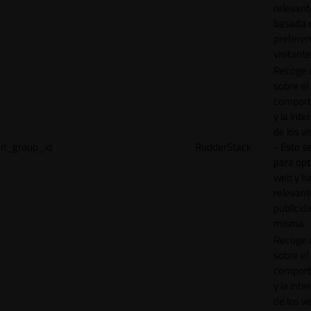
relevant
basada e
preferen
visitante
Recoge 
sobre el
comport
y la inte
de los vi
rl_group_id
RudderStack
- Esto se
para opt
web y h
relevant
publicid
misma.
Recoge 
sobre el
comport
y la inte
de los vi