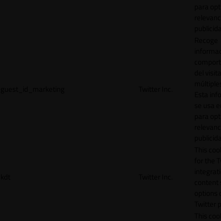
para opt
relevanc
publicid
Recoge
informac
comport
del visit
múltiple
guest_id_marketing
Twitter Inc.
Esta inf
se usa e
para opt
relevanc
publicid
This cook
for the T
integrat
kdt
Twitter Inc.
content 
options 
Twitter 
This coo