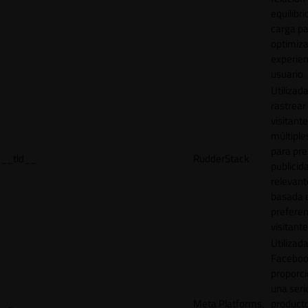
equilibri
carga p
optimiza
experien
usuario.
Utilizad
rastrear 
visitante
múltipl
para pre
__tld__
RudderStack
publicid
relevant
basada e
preferen
visitante
Utilizad
Faceboo
proporci
una seri
Meta Platforms,
product