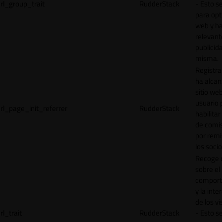
rl_group_trait
RudderStack
- Esto se
para opt
web y h
relevant
publicid
misma.
Registr
ha alcan
sitio web
usuario 
rl_page_init_referrer
RudderStack
habilitar
de comi
por remi
los socio
Recoge 
sobre el
comport
y la inte
de los vi
rl_trait
RudderStack
- Esto se