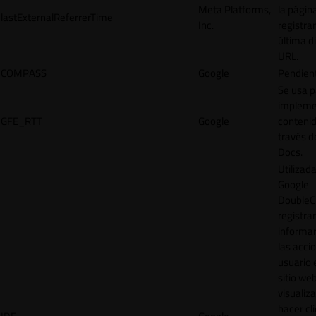
Meta Platforms,
la págin
lastExternalReferrerTime
Inc.
registrar
última d
URL.
COMPASS
Google
Pendien
Se usa p
impleme
GFE_RTT
Google
contenid
través d
Docs.
Utilizad
Google
DoubleCl
registrar
informar
las acci
usuario 
sitio web
visualiza
hacer cl