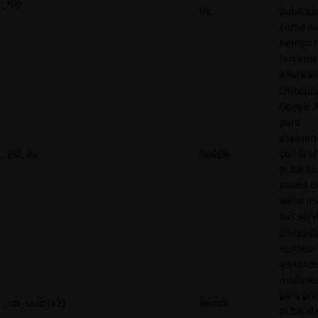
_fbp
Inc.
publicita
como pu
tiempo r
terceros
anuncian
Utilizad
Google 
para
experim
_gcl_au
Google
con la ef
publicita
través d
webs us
sus servi
Utilizad
rastrear 
visitante
múltipl
para pre
_rdt_uuid [x2]
Reddit
publicid