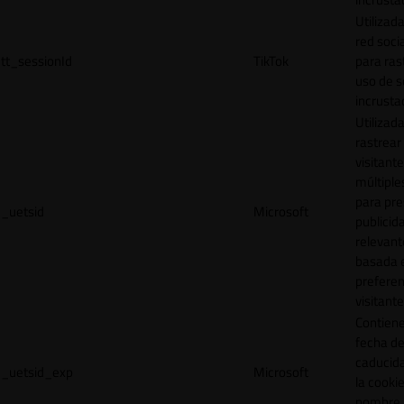
Utilizada
red socia
tt_sessionId
TikTok
para ras
uso de s
incrusta
Utilizad
rastrear 
visitante
múltipl
para pre
_uetsid
Microsoft
publicid
relevant
basada e
preferen
visitante
Contiene
fecha d
caducid
_uetsid_exp
Microsoft
la cookie
nombre