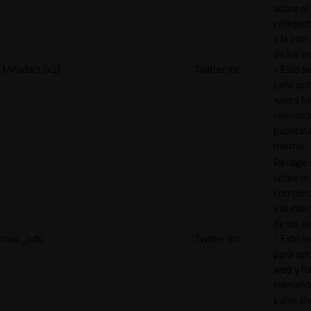
sobre el
comport
y la inte
de los vi
1/i/adsct [x2]
Twitter Inc.
- Esto se
para opt
web y h
relevant
publicid
misma.
Recoge 
sobre el
comport
y la inte
de los vi
muc_ads
Twitter Inc.
- Esto se
para opt
web y h
relevant
publicid