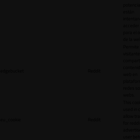
potencia
están
intenta
acceder 
para el 
de la we
Permite 
visitante
compart
contenid
edgebucket
Reddit
web en
platafo
redes so
webs.
This cook
used in 
allow tr
eu_cookie
Reddit
for reddi
adverti
user beh