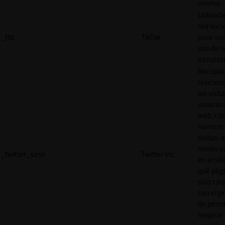
misma.
Utilizada
red socia
_ttp
TikTok
para ras
uso de s
incrusta
Recopila
relacion
las visit
usuario a
web, co
número 
visitas, 
medio p
_twitter_sess
Twitter Inc.
en el sit
qué pág
sido car
con el p
de perso
mejorar 