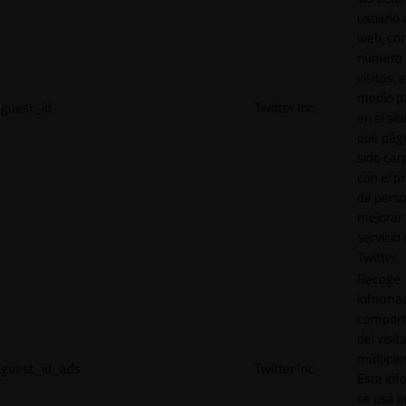
usuario a
web, co
número 
visitas, 
medio p
guest_id
Twitter Inc.
en el sit
qué pág
sido car
con el p
de perso
mejorar 
servicio
Twitter.
Recoge
informac
comport
del visit
múltiple
guest_id_ads
Twitter Inc.
Esta inf
se usa e