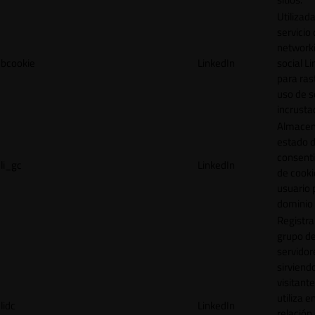
Utilizada
servicio
network
bcookie
LinkedIn
social L
para ras
uso de s
incrusta
Almacen
estado 
consent
li_gc
LinkedIn
de cooki
usuario 
dominio 
Registra
grupo d
servidor
sirviendo
visitante
utiliza e
lidc
LinkedIn
relación 