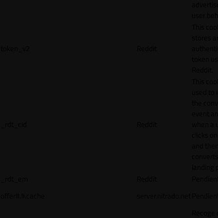
adverti
user beh
This coo
stores a
token_v2
Reddit
authenti
token u
Reddit.
This cook
used to 
the conv
event an
_rdt_cid
Reddit
when a 
clicks o
and the
converts
landing 
_rdt_em
Reddit
Pendien
offer#.#.cache
server.nitrado.net
Pendien
Recoge 