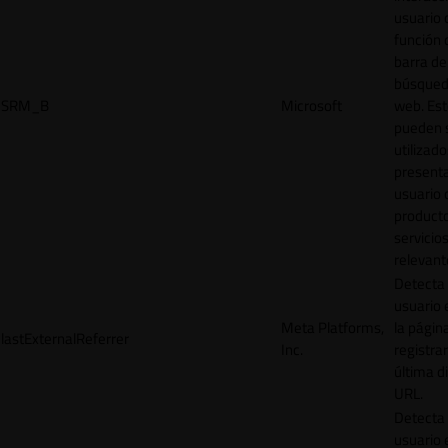
usuario 
función 
barra de
búsqued
SRM_B
Microsoft
web. Est
pueden 
utilizad
presenta
usuario 
product
servicio
relevant
Detecta
usuario 
Meta Platforms,
la págin
lastExternalReferrer
Inc.
registrar
última d
URL.
Detecta
usuario 