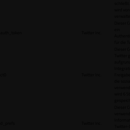
schließt
wird von
verwalte
Dieser C
ein
auth_token
Twitter Inc.
Authenti
für die 
Dieser C
Twitter 
aufgrund
Integrat
ct0
Twitter Inc.
Freigabe
die sozi
verwend
wird 6 S
gespeich
Dieser C
verwend
Informat
d_prefs
Twitter Inc.
Twitter-