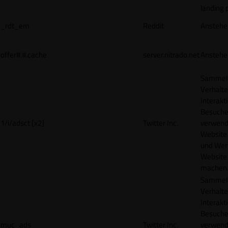
landing 
_rdt_em
Reddit
Anstehe
offer#.#.cache
server.nitrado.net
Anstehe
Sammelt
Verhalte
Interakt
Besucher
1/i/adsct [x2]
Twitter Inc.
verwend
Website
und Wer
Website 
machen
Sammelt
Verhalte
Interakt
Besucher
muc_ads
Twitter Inc.
verwend