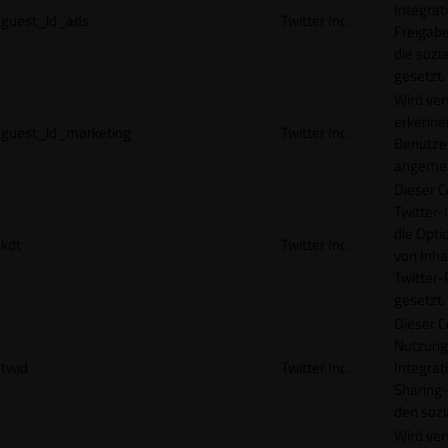
Integrat
guest_id_ads
Twitter Inc.
Freigabe
die sozi
gesetzt.
Wird ve
erkennen
guest_id_marketing
Twitter Inc.
Benutzer
angemeld
Dieser C
Twitter-
die Opti
kdt
Twitter Inc.
von Inha
Twitter-
gesetzt.
Dieser C
Nutzung 
twid
Twitter Inc.
Integrat
Sharing-
den sozi
Wird ve