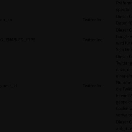
Präfere
speicher
Dieser C
eu_cn
Twitter Inc.
Daten fü
Dieser C
Google 
G_ENABLED_IDPS
Twitter Inc.
wird für
Sign On
Dieser C
Twitter 
dazu, de
einer ei
Nummer z
guest_id
Twitter Inc.
die Twit
Er wird 2
gespeich
Cookie w
verwalte
Dieser C
aufgrund