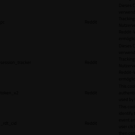
Dieses C
verwend
Tracking
pc
Reddit
Nutzerv
Reddit-
ermögli
Dieses C
verwend
Tracking
session_tracker
Reddit
Nutzerv
Reddit-
ermögli
This coo
token_v2
Reddit
authenti
used by 
This coo
identify
event an
_rdt_cid
Reddit
user cli
then con