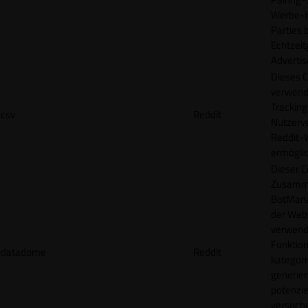
Werbe-H
Parties b
Echtzeit
Advertis
Dieses C
verwend
Tracking
csv
Reddit
Nutzerv
Reddit-
ermögli
Dieser C
Zusamme
BotMana
der Webs
verwend
Funktion
datadome
Reddit
kategori
generier
potenziel
versuche