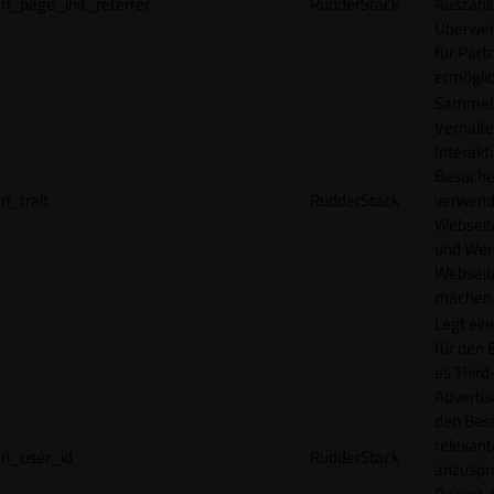
rl_page_init_referrer
RudderStack
Auszahl
Überwei
für Part
ermögli
Sammelt
Verhalte
Interakt
Besucher
rl_trait
RudderStack
verwend
Webseit
und Wer
Webseite
machen
Legt ein
für den 
es Third
Advertis
den Bes
relevan
rl_user_id
RudderStack
anzuspr
Pairing-