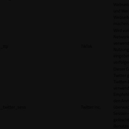
Webseit
und Wer
Webseite
machen
Wird vom
Network
verwend
_ttp
TikTok
Nutzung
eingebet
verfolge
Dieser C
Twitter 
Twitter-
verwend
Empfehl
den Anm
_twitter_sess
Twitter Inc.
überwach
Session-
gelöscht
Benutze