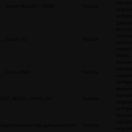
Interakt
__Secure-ROLLOUT_TOKEN
YouTube
eingebet
verfolge
Speicher
Benutze
beim Abr
__Secure-YEC
YouTube
anderen
integrie
Videos
Wird ve
Interakt
__Secure-YNID
YouTube
eingebet
verfolge
Wird ve
Interakt
LAST_RESULT_ENTRY_KEY
YouTube
eingebet
verfolge
Wird ve
Interakt
LogsDatabaseV2:V#||LogsRequestsStore
YouTube
eingebet