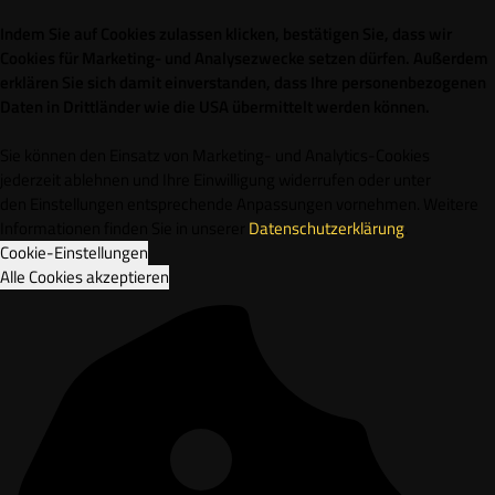
Indem Sie auf Cookies zulassen klicken, bestätigen Sie, dass wir
Cookies für Marketing- und Analysezwecke setzen dürfen. Außerdem
erklären Sie sich damit einverstanden, dass Ihre personenbezogenen
Daten in Drittländer wie die USA übermittelt werden können.
Sie können den Einsatz von Marketing- und Analytics-Cookies
jederzeit ablehnen und Ihre Einwilligung widerrufen oder unter
den Einstellungen entsprechende Anpassungen vornehmen. Weitere
Informationen finden Sie in unserer
Datenschutzerklärung
.
Cookie-Einstellungen
Alle Cookies akzeptieren