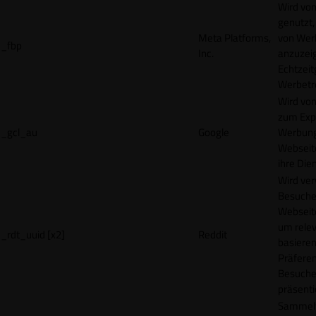
Wird vo
genutzt,
Meta Platforms,
von Wer
_fbp
Inc.
anzuzeig
Echtzeit
Werbetr
Wird vo
zum Exp
_gcl_au
Google
Werbung
Webseit
ihre Die
Wird ve
Besuche
Webseite
um rele
_rdt_uuid [x2]
Reddit
basieren
Präfere
Besuche
präsenti
Sammelt