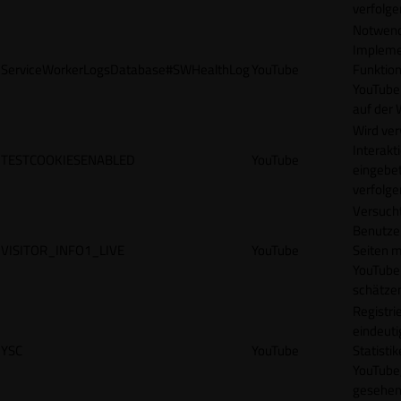
verfolge
Notwendi
Impleme
ServiceWorkerLogsDatabase#SWHealthLog
YouTube
Funktion
YouTube
auf der 
Wird ve
Interakt
TESTCOOKIESENABLED
YouTube
eingebet
verfolge
Versucht
Benutze
VISITOR_INFO1_LIVE
YouTube
Seiten m
YouTube
schätze
Registrie
eindeuti
YSC
YouTube
Statisti
YouTube,
gesehen 