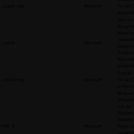
_uetsid_exp
Microsoft
für das 
entspre
Wird ve
Besuche
Websites
relevan
_uetvid
Microsoft
basieren
Präfere
Besuche
präsenti
Enthält 
_uetvid_exp
Microsoft
für das 
entspre
Wird ve
Interakt
mit der
Suchleis
Website 
SRM_B
Microsoft
Diese D
verwend