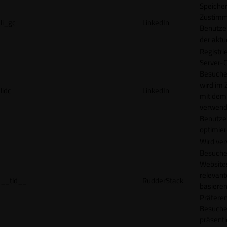
Speicher
Zustimm
li_gc
LinkedIn
Benutzer
der akt
Registri
Server-C
Besucher
wird im
lidc
LinkedIn
mit dem
verwend
Benutze
optimier
Wird ve
Besuche
Websites
relevan
__tld__
RudderStack
basieren
Präfere
Besuche
präsenti