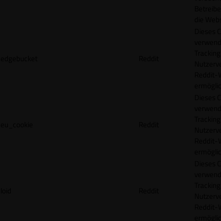
Betreibe
die Webs
Dieses C
verwend
Tracking
edgebucket
Reddit
Nutzerv
Reddit-
ermögli
Dieses C
verwend
Tracking
eu_cookie
Reddit
Nutzerv
Reddit-
ermögli
Dieses C
verwend
Tracking
loid
Reddit
Nutzerv
Reddit-
ermögli