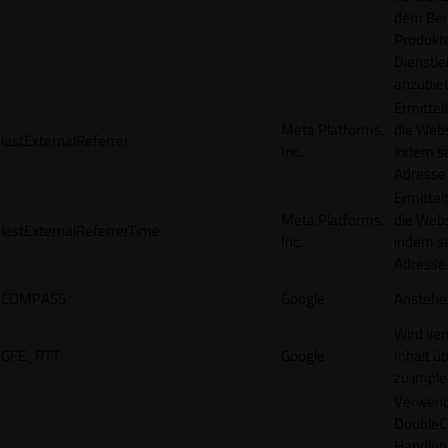
dem Ben
Produkt
Dienstle
anzubiet
Ermittel
Meta Platforms,
die Webs
lastExternalReferrer
Inc.
indem se
Adresse r
Ermittel
Meta Platforms,
die Webs
lastExternalReferrerTime
Inc.
indem se
Adresse r
COMPASS
Google
Anstehe
Wird ve
GFE_RTT
Google
Inhalt ü
zu impl
Verwend
DoubleCl
Handlun