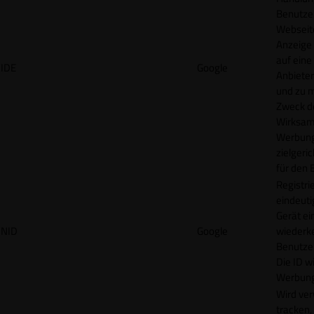
Benutzer
Webseit
Anzeige
auf eine
IDE
Google
Anbieter
und zu 
Zweck d
Wirksamk
Werbung
zielgeri
für den 
Registrie
eindeuti
Gerät ei
NID
Google
wiederk
Benutzers
Die ID wi
Werbung
Wird ve
tracken,