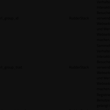
Verhalte
Interakt
Besucher
rl_group_id
RudderStack
verwend
Webseit
und Wer
Webseite
machen
Sammelt
Verhalte
Interakt
Besucher
rl_group_trait
RudderStack
verwend
Webseit
und Wer
Webseite
machen
Registrie
Benutze
gelangt 