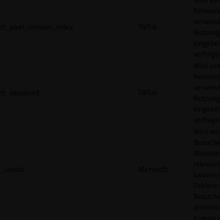
Network
verwend
tt_pixel_session_index
TikTok
Nutzung
eingebet
verfolge
Wird vom
Network
verwend
tt_sessionId
TikTok
Nutzung
eingebet
verfolge
Wird ve
Besuche
Websites
relevan
_uetsid
Microsoft
basieren
Präfere
Besuche
präsenti
Enthält 