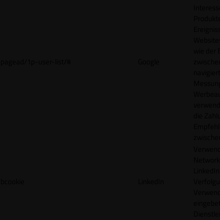
Interes
Produkt
Ereigni
Websites
wie der
pagead/1p-user-list/#
Google
zwische
navigiert
Messun
Werbea
verwende
die Zahl
Empfehl
zwische
Verwend
Network
LinkedIn 
bcookie
LinkedIn
Verfolgu
Verwend
eingebe
Dienstle