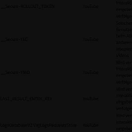
Interakt
__Secure-ROLLOUT_TOKEN
YouTube
eingebet
verfolge
Speicher
Benutze
beim Abr
__Secure-YEC
YouTube
anderen
integrie
Videos
Wird ve
Interakt
__Secure-YNID
YouTube
eingebet
verfolge
Wird ve
Interakt
LAST_RESULT_ENTRY_KEY
YouTube
eingebet
verfolge
Wird ve
Interakt
LogsDatabaseV2:V#||LogsRequestsStore
YouTube
eingebet