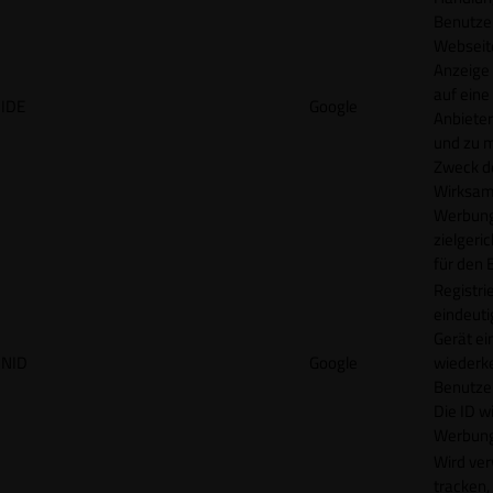
Benutzer
Webseit
Anzeige
auf eine
IDE
Google
Anbieter
und zu 
Zweck d
Wirksamk
Werbung
zielgeri
für den 
Registrie
eindeuti
Gerät ei
NID
Google
wiederk
Benutzers
Die ID wi
Werbung
Wird ve
tracken,