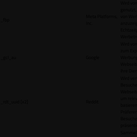
Wird vo
genutzt,
Meta Platforms,
von Wer
_fbp
Inc.
anzuzeig
Echtzeit
Werbetr
Wird vo
zum Exp
_gcl_au
Google
Werbung
Webseit
ihre Die
Wird ve
Besuche
Webseite
um rele
_rdt_uuid [x2]
Reddit
basieren
Präfere
Besuche
präsenti
Sammelt