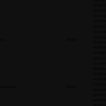
Werbe-H
Parties b
Echtzeit
Advertis
Dieses C
verwend
Tracking
csv
Reddit
Nutzerv
Reddit-
ermögli
Dieser C
Zusamme
BotMana
der Webs
verwend
Funktion
datadome
Reddit
kategori
generier
potenziel
versuche