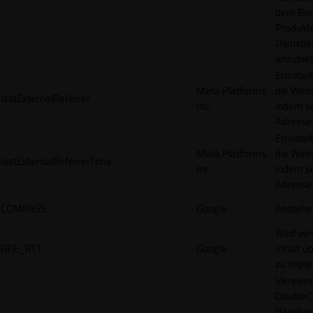
dem Ben
Produkt
Dienstle
anzubiet
Ermittel
Meta Platforms,
die Webs
lastExternalReferrer
Inc.
indem se
Adresse r
Ermittel
Meta Platforms,
die Webs
lastExternalReferrerTime
Inc.
indem se
Adresse r
COMPASS
Google
Anstehe
Wird ve
GFE_RTT
Google
Inhalt ü
zu impl
Verwend
DoubleCl
Handlun