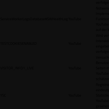
verfolge
Notwendi
Impleme
ServiceWorkerLogsDatabase#SWHealthLog
YouTube
Funktion
YouTube
auf der 
Wird ve
Interakt
TESTCOOKIESENABLED
YouTube
eingebet
verfolge
Versucht
Benutze
VISITOR_INFO1_LIVE
YouTube
Seiten m
YouTube
schätze
Registrie
eindeuti
YSC
YouTube
Statisti
YouTube,
gesehen 