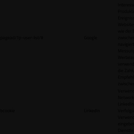
Interes
Produkt
Ereigni
Websites
wie der
pagead/1p-user-list/#
Google
zwische
navigiert
Messun
Werbea
verwende
die Zahl
Empfehl
zwische
Verwend
Network
LinkedIn 
bcookie
LinkedIn
Verfolgu
Verwend
eingebe
Dienstle