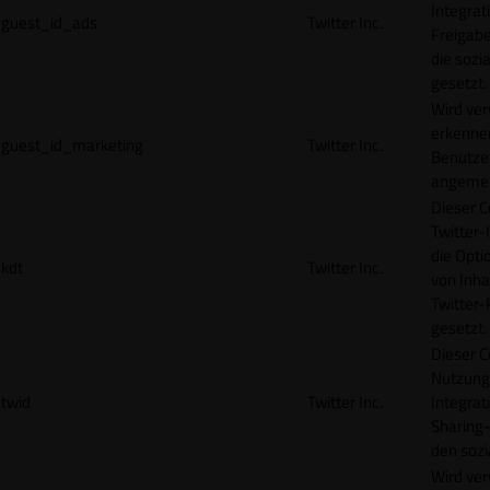
Integrat
guest_id_ads
Twitter Inc.
Freigabe
die sozi
gesetzt.
Wird ve
erkennen
guest_id_marketing
Twitter Inc.
Benutzer
angemeld
Dieser C
Twitter-
die Opti
kdt
Twitter Inc.
von Inha
Twitter-
gesetzt.
Dieser C
Nutzung 
twid
Twitter Inc.
Integrat
Sharing-
den sozi
Wird ve