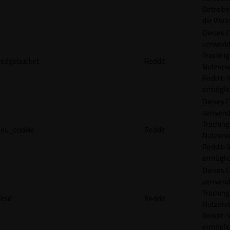
Betreibe
die Webs
Dieses C
verwend
Tracking
edgebucket
Reddit
Nutzerv
Reddit-
ermögli
Dieses C
verwend
Tracking
eu_cookie
Reddit
Nutzerv
Reddit-
ermögli
Dieses C
verwend
Tracking
loid
Reddit
Nutzerv
Reddit-
ermögli