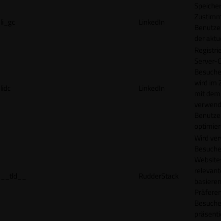
Speicher
Zustimm
li_gc
LinkedIn
Benutzer
der akt
Registri
Server-C
Besucher
wird im
lidc
LinkedIn
mit dem
verwend
Benutze
optimier
Wird ve
Besuche
Websites
relevan
__tld__
RudderStack
basieren
Präfere
Besuche
präsenti