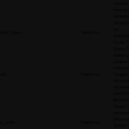
schließt
wird von
verwalte
Dieser C
ein
auth_token
Twitter Inc.
Authenti
für die 
Dieser C
Twitter 
aufgrund
Integrat
ct0
Twitter Inc.
Freigabe
die sozi
verwend
wird 6 S
gespeich
Dieser C
verwend
Informat
d_prefs
Twitter Inc.
Twitter-