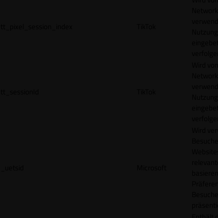
Network
verwend
tt_pixel_session_index
TikTok
Nutzung
eingebet
verfolge
Wird vom
Network
verwend
tt_sessionId
TikTok
Nutzung
eingebet
verfolge
Wird ve
Besuche
Websites
relevan
_uetsid
Microsoft
basieren
Präfere
Besuche
präsenti
Enthält 