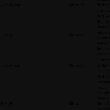
_uetsid_exp
Microsoft
für das 
entspre
Wird ve
Besuche
Websites
relevan
_uetvid
Microsoft
basieren
Präfere
Besuche
präsenti
Enthält 
_uetvid_exp
Microsoft
für das 
entspre
Wird ve
Interakt
mit der
Suchleis
Website 
SRM_B
Microsoft
Diese D
verwend