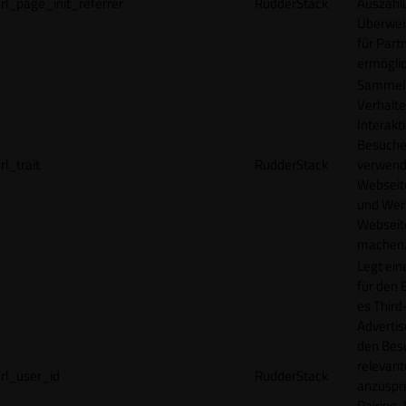
rl_page_init_referrer
RudderStack
Auszahl
Überwei
für Part
ermögli
Sammelt
Verhalte
Interakt
Besucher
rl_trait
RudderStack
verwend
Webseit
und Wer
Webseite
machen
Legt ein
für den 
es Third
Advertis
den Bes
relevan
rl_user_id
RudderStack
anzuspr
Pairing-