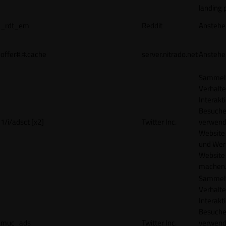
landing 
_rdt_em
Reddit
Anstehe
offer#.#.cache
server.nitrado.net
Anstehe
Sammelt
Verhalte
Interakt
Besucher
1/i/adsct [x2]
Twitter Inc.
verwend
Website
und Wer
Website 
machen
Sammelt
Verhalte
Interakt
Besucher
muc_ads
Twitter Inc.
verwend