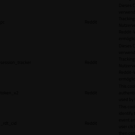
Dieses C
verwend
Tracking
pc
Reddit
Nutzerv
Reddit-
ermögli
Dieses C
verwend
Tracking
session_tracker
Reddit
Nutzerv
Reddit-
ermögli
This coo
token_v2
Reddit
authenti
used by 
This coo
identify
event an
_rdt_cid
Reddit
user cli
then con