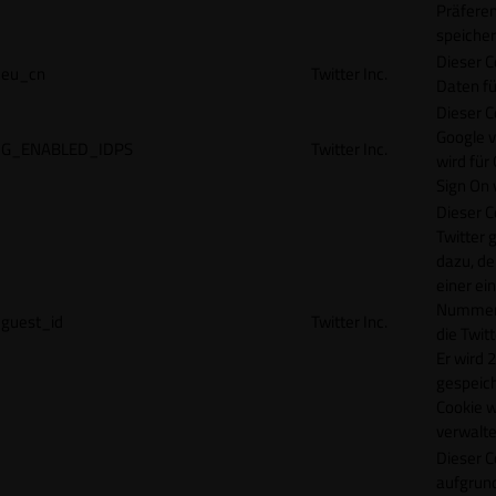
Präfere
speicher
Dieser C
eu_cn
Twitter Inc.
Daten fü
Dieser C
Google 
G_ENABLED_IDPS
Twitter Inc.
wird für
Sign On
Dieser C
Twitter 
dazu, de
einer ei
Nummer z
guest_id
Twitter Inc.
die Twit
Er wird 2
gespeich
Cookie w
verwalte
Dieser C
aufgrund