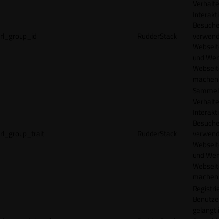
Verhalte
Interakt
Besucher
rl_group_id
RudderStack
verwend
Webseit
und Wer
Webseite
machen
Sammelt
Verhalte
Interakt
Besucher
rl_group_trait
RudderStack
verwend
Webseit
und Wer
Webseite
machen
Registrie
Benutze
gelangt 