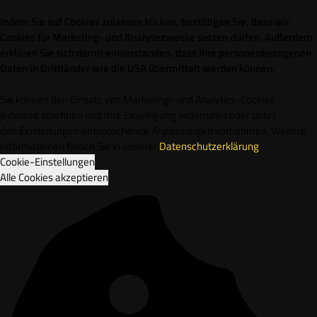
Indem Sie auf Cookies zulassen klicken, bestätigen Sie, dass wir
Cookies für Marketing- und Analysezwecke setzen dürfen. Außerdem
erklären Sie sich damit einverstanden, dass Ihre personenbezogenen
Daten in Drittländer wie die USA übermittelt werden können.
Sie können den Einsatz von Marketing- und Analytics-Cookies
jederzeit ablehnen und Ihre Einwilligung widerrufen oder unter
den Einstellungen entsprechende Anpassungen vornehmen. Weitere
Informationen finden Sie in unserer
Datenschutzerklärung
.
Cookie-Einstellungen
Alle Cookies akzeptieren