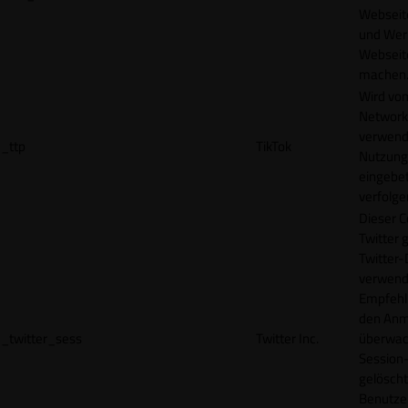
Webseit
und Wer
Webseite
machen
Wird vom
Network
verwend
_ttp
TikTok
Nutzung
eingebet
verfolge
Dieser C
Twitter 
Twitter-
verwend
Empfehl
den Anm
_twitter_sess
Twitter Inc.
überwach
Session-
gelöscht
Benutze