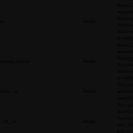
Dieses C
verwend
Tracking
pc
Reddit
Nutzerv
Reddit-
ermögli
Dieses C
verwend
Tracking
session_tracker
Reddit
Nutzerv
Reddit-
ermögli
This coo
token_v2
Reddit
authenti
used by 
This coo
identify
event an
_rdt_cid
Reddit
user cli
then con