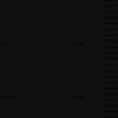
Werbe-H
Parties b
Echtzeit
Advertis
Dieses C
verwend
Tracking
csv
Reddit
Nutzerv
Reddit-
ermögli
Dieser C
Zusamme
BotMana
der Webs
verwend
Funktion
datadome
Reddit
kategori
generier
potenziel
versuche