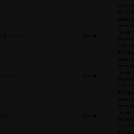
Betreibe
die Webs
Dieses C
verwend
Tracking
edgebucket
Reddit
Nutzerv
Reddit-
ermögli
Dieses C
verwend
Tracking
eu_cookie
Reddit
Nutzerv
Reddit-
ermögli
Dieses C
verwend
Tracking
loid
Reddit
Nutzerv
Reddit-
ermögli