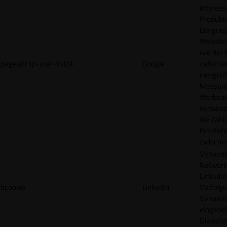
Interes
Produkt
Ereigni
Websites
wie der
pagead/1p-user-list/#
Google
zwische
navigiert
Messun
Werbea
verwende
die Zahl
Empfehl
zwische
Verwend
Network
LinkedIn 
bcookie
LinkedIn
Verfolgu
Verwend
eingebe
Dienstle