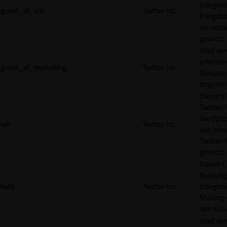
Integrat
guest_id_ads
Twitter Inc.
Freigabe
die sozi
gesetzt.
Wird ve
erkennen
guest_id_marketing
Twitter Inc.
Benutzer
angemeld
Dieser C
Twitter-
die Opti
kdt
Twitter Inc.
von Inha
Twitter-
gesetzt.
Dieser C
Nutzung 
twid
Twitter Inc.
Integrat
Sharing-
den sozi
Wird ve