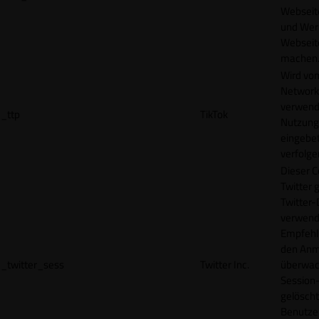
Webseit
und Wer
Webseite
machen
Wird vom
Network
verwend
_ttp
TikTok
Nutzung
eingebet
verfolge
Dieser C
Twitter 
Twitter-
verwend
Empfehl
den Anm
_twitter_sess
Twitter Inc.
überwach
Session-
gelöscht
Benutze