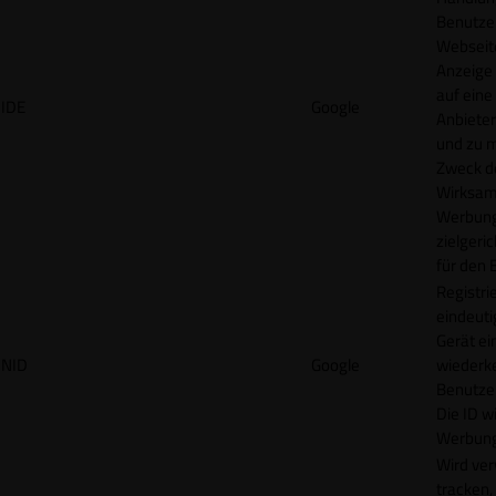
Benutzer
Webseit
Anzeige
auf eine
IDE
Google
Anbieter
und zu 
Zweck d
Wirksamk
Werbung
zielgeri
für den 
Registrie
eindeuti
Gerät ei
NID
Google
wiederk
Benutzers
Die ID wi
Werbung
Wird ve
tracken,