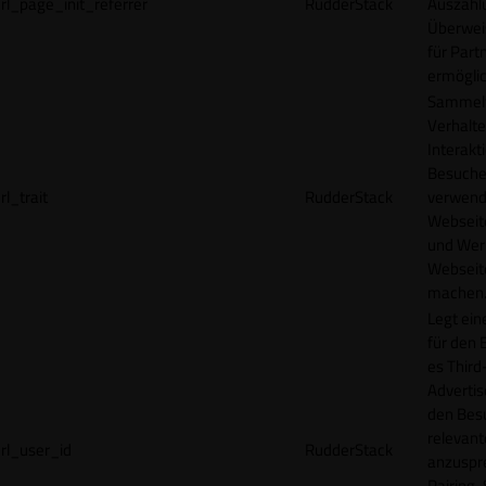
rl_page_init_referrer
RudderStack
Auszahl
Überwei
für Part
ermögli
Sammelt
Verhalte
Interakt
Besucher
rl_trait
RudderStack
verwend
Webseit
und Wer
Webseite
machen
Legt ein
für den 
es Third
Advertis
den Bes
relevan
rl_user_id
RudderStack
anzuspr
Pairing-