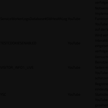
verfolge
Notwendi
Impleme
ServiceWorkerLogsDatabase#SWHealthLog
YouTube
Funktion
YouTube
auf der 
Wird ve
Interakt
TESTCOOKIESENABLED
YouTube
eingebet
verfolge
Versucht
Benutze
VISITOR_INFO1_LIVE
YouTube
Seiten m
YouTube
schätze
Registrie
eindeuti
YSC
YouTube
Statisti
YouTube,
gesehen 