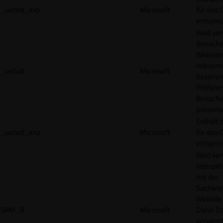
_uetsid_exp
Microsoft
für das 
entspre
Wird ve
Besuche
Websites
relevan
_uetvid
Microsoft
basieren
Präfere
Besuche
präsenti
Enthält 
_uetvid_exp
Microsoft
für das 
entspre
Wird ve
Interakt
mit der
Suchleis
Website 
SRM_B
Microsoft
Diese D
verwend