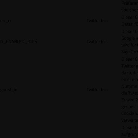
Präfere
speicher
Dieser C
eu_cn
Twitter Inc.
Daten fü
Dieser C
Google 
G_ENABLED_IDPS
Twitter Inc.
wird für
Sign On
Dieser C
Twitter 
dazu, de
einer ei
Nummer z
guest_id
Twitter Inc.
die Twit
Er wird 2
gespeich
Cookie w
verwalte
Dieser C
aufgrund