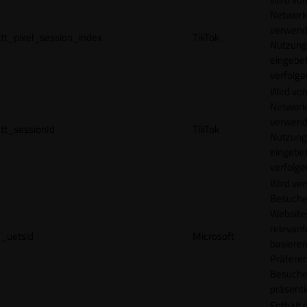
Network
verwend
tt_pixel_session_index
TikTok
Nutzung
eingebet
verfolge
Wird vom
Network
verwend
tt_sessionId
TikTok
Nutzung
eingebet
verfolge
Wird ve
Besuche
Websites
relevan
_uetsid
Microsoft
basieren
Präfere
Besuche
präsenti
Enthält 