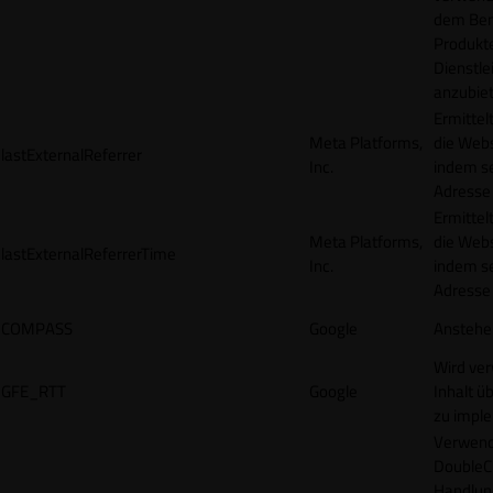
dem Ben
Produkt
Dienstle
anzubiet
Ermittel
Meta Platforms,
die Webs
lastExternalReferrer
Inc.
indem se
Adresse r
Ermittel
Meta Platforms,
die Webs
lastExternalReferrerTime
Inc.
indem se
Adresse r
COMPASS
Google
Anstehe
Wird ve
GFE_RTT
Google
Inhalt ü
zu impl
Verwend
DoubleCl
Handlun