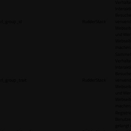
Verhalte
Interakt
Besucher
rl_group_id
RudderStack
verwend
Webseit
und Wer
Webseite
machen
Sammelt
Verhalte
Interakt
Besucher
rl_group_trait
RudderStack
verwend
Webseit
und Wer
Webseite
machen
Registrie
Benutze
gelangt 