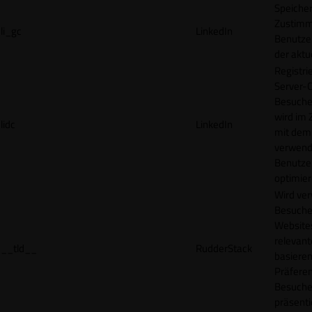
Speicher
Zustimm
li_gc
LinkedIn
Benutzer
der akt
Registri
Server-C
Besucher
wird im
lidc
LinkedIn
mit dem
verwend
Benutze
optimier
Wird ve
Besuche
Websites
relevan
__tld__
RudderStack
basieren
Präfere
Besuche
präsenti