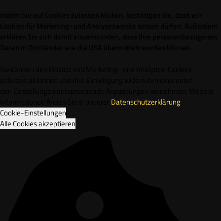
Indem Sie auf Cookies zulassen klicken, bestätigen Sie, dass wir
Cookies für Marketing- und Analysezwecke setzen dürfen. Außerdem
erklären Sie sich damit einverstanden, dass Ihre personenbezogenen
Daten in Drittländer wie die USA übermittelt werden können.
Sie können den Einsatz von Marketing- und Analytics-Cookies
jederzeit ablehnen und Ihre Einwilligung widerrufen oder unter
den Einstellungen entsprechende Anpassungen vornehmen. Weitere
Informationen finden Sie in unserer
Datenschutzerklärung
.
Cookie-Einstellungen
Alle Cookies akzeptieren