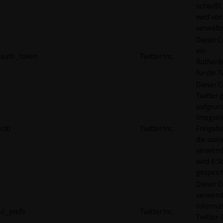
schließt
wird von
verwalte
Dieser C
ein
auth_token
Twitter Inc.
Authenti
für die 
Dieser C
Twitter 
aufgrund
Integrat
ct0
Twitter Inc.
Freigabe
die sozi
verwend
wird 6 S
gespeich
Dieser C
verwend
Informat
d_prefs
Twitter Inc.
Twitter-