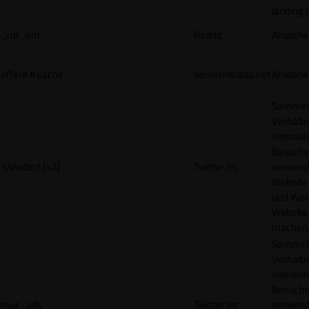
landing 
_rdt_em
Reddit
Anstehe
offer#.#.cache
server.nitrado.net
Anstehe
Sammelt
Verhalte
Interakt
Besucher
1/i/adsct [x2]
Twitter Inc.
verwend
Website
und Wer
Website 
machen
Sammelt
Verhalte
Interakt
Besucher
muc_ads
Twitter Inc.
verwend