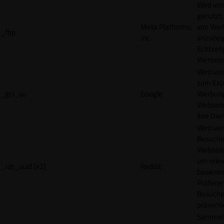
Wird vo
genutzt,
Meta Platforms,
von Wer
_fbp
Inc.
anzuzeig
Echtzeit
Werbetr
Wird vo
zum Exp
_gcl_au
Google
Werbung
Webseit
ihre Die
Wird ve
Besuche
Webseite
um rele
_rdt_uuid [x2]
Reddit
basieren
Präfere
Besuche
präsenti
Sammelt