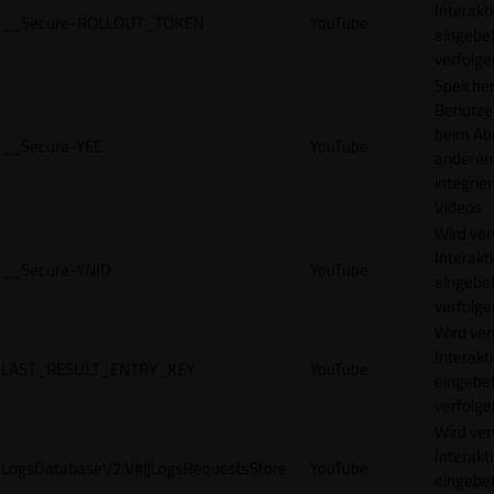
Interakt
__Secure-ROLLOUT_TOKEN
YouTube
eingebet
verfolge
Speicher
Benutze
beim Abr
__Secure-YEC
YouTube
anderen
integrie
Videos
Wird ve
Interakt
__Secure-YNID
YouTube
eingebet
verfolge
Wird ve
Interakt
LAST_RESULT_ENTRY_KEY
YouTube
eingebet
verfolge
Wird ve
Interakt
LogsDatabaseV2:V#||LogsRequestsStore
YouTube
eingebet