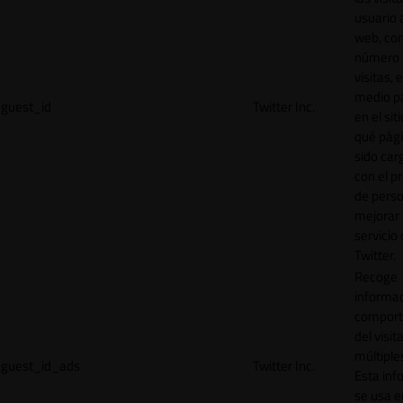
usuario a
web, co
número 
visitas, 
medio p
guest_id
Twitter Inc.
en el sit
qué pág
sido car
con el p
de perso
mejorar 
servicio
Twitter.
Recoge
informac
comport
del visit
múltiple
guest_id_ads
Twitter Inc.
Esta inf
se usa e