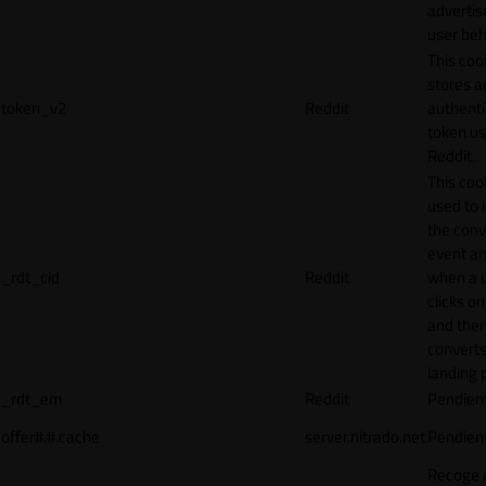
adverti
user beh
This coo
stores a
token_v2
Reddit
authenti
token u
Reddit.
This cook
used to 
the conv
event an
_rdt_cid
Reddit
when a 
clicks o
and the
converts
landing 
_rdt_em
Reddit
Pendien
offer#.#.cache
server.nitrado.net
Pendien
Recoge 