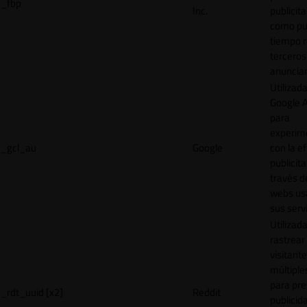
_fbp
Inc.
publicita
como pu
tiempo r
terceros
anuncian
Utilizad
Google 
para
experim
_gcl_au
Google
con la ef
publicita
través d
webs us
sus servi
Utilizad
rastrear 
visitante
múltipl
para pre
_rdt_uuid [x2]
Reddit
publicid