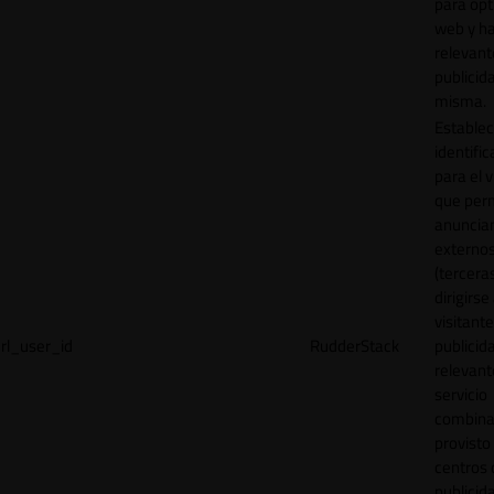
para opt
web y h
relevant
publicid
misma.
Establec
identific
para el v
que per
anuncia
externo
(tercera
dirigirse 
visitant
rl_user_id
RudderStack
publicid
relevant
servicio
combina
provisto
centros 
publicid