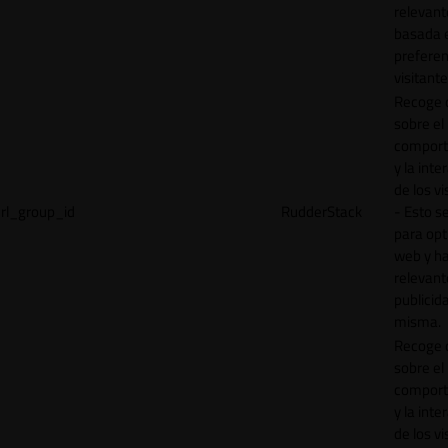
relevant
basada e
preferen
visitante
Recoge 
sobre el
comport
y la inte
de los vi
rl_group_id
RudderStack
- Esto se
para opt
web y h
relevant
publicid
misma.
Recoge 
sobre el
comport
y la inte
de los vi