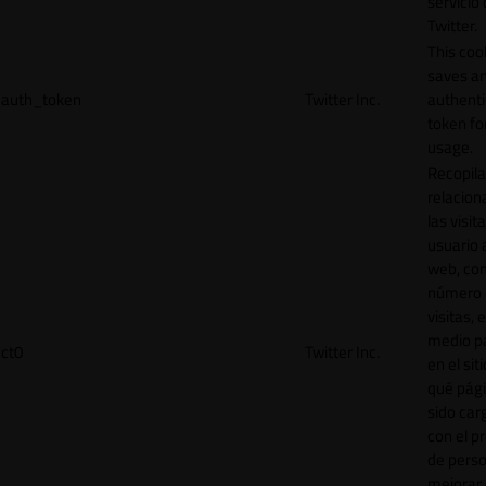
servicio
Twitter.
This coo
saves a
auth_token
Twitter Inc.
authenti
token for
usage.
Recopila
relacion
las visit
usuario a
web, co
número 
visitas, 
medio p
ct0
Twitter Inc.
en el sit
qué pág
sido car
con el p
de perso
mejorar 