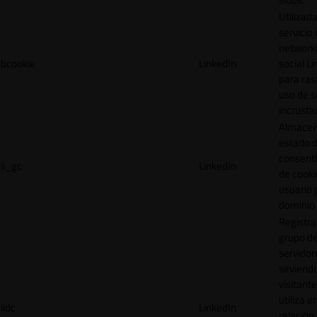
Utilizada
servicio
network
bcookie
LinkedIn
social L
para ras
uso de s
incrusta
Almacen
estado 
consent
li_gc
LinkedIn
de cooki
usuario 
dominio 
Registra
grupo d
servidor
sirviendo
visitante
utiliza e
lidc
LinkedIn
relación 