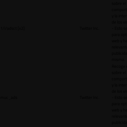
sobre el
comport
y la inte
de los vi
1/i/adsct [x2]
Twitter Inc.
- Esto se
para opt
web y h
relevant
publicid
misma.
Recoge 
sobre el
comport
y la inte
de los vi
muc_ads
Twitter Inc.
- Esto se
para opt
web y h
relevant
publicid