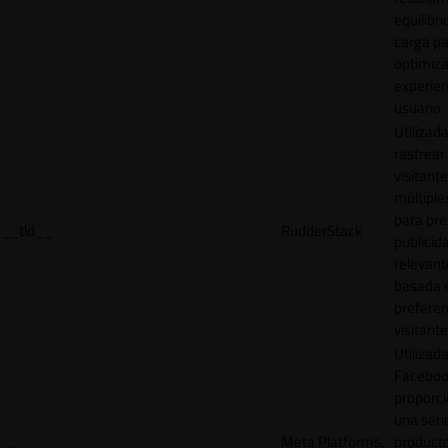
equilibri
carga p
optimiza
experien
usuario.
Utilizad
rastrear 
visitante
múltipl
para pre
__tld__
RudderStack
publicid
relevant
basada e
preferen
visitante
Utilizad
Faceboo
proporci
una seri
Meta Platforms,
product