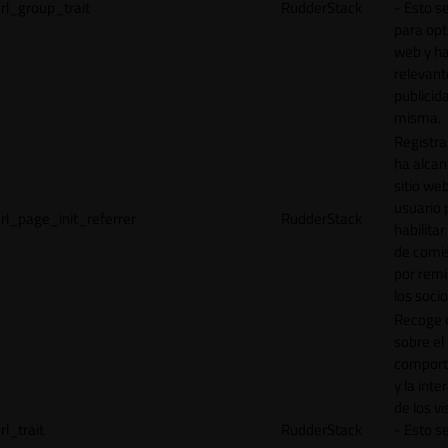
rl_group_trait
RudderStack
- Esto se
para opt
web y h
relevant
publicid
misma.
Registr
ha alcan
sitio web
usuario 
rl_page_init_referrer
RudderStack
habilitar
de comi
por remi
los socio
Recoge 
sobre el
comport
y la inte
de los vi
rl_trait
RudderStack
- Esto se