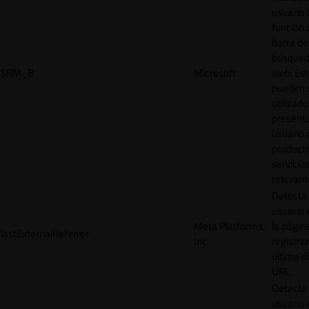
usuario 
función 
barra de
búsqued
SRM_B
Microsoft
web. Est
pueden 
utilizad
presenta
usuario 
product
servicio
relevant
Detecta
usuario 
Meta Platforms,
la págin
lastExternalReferrer
Inc.
registrar
última d
URL.
Detecta
usuario 