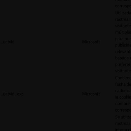
correspo
Utilizad
rastrear 
visitante
múltipl
para pre
_uetvid
Microsoft
publicid
relevant
basada e
preferen
visitante
Contiene
fecha d
caducid
_uetvid_exp
Microsoft
la cookie
nombre
correspo
Se utiliz
rastrear 
interacc