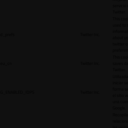
servicio
Twitter.
This cook
used to 
informat
d_prefs
Twitter Inc.
about y
twitter 
preferen
This coo
eu_cn
Twitter Inc.
saves da
Twitter.
Utilizad
iniciar s
forma s
G_ENABLED_IDPS
Twitter Inc.
el sitio 
una cue
Google.
Recopila
relacion
las visit