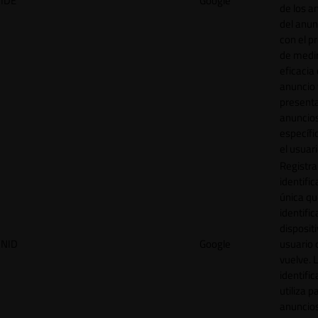
IDE
Google
de los a
del anun
con el p
de medir
eficacia
anuncio 
present
anuncio
específi
el usuari
Registra
identific
única q
identific
disposit
NID
Google
usuario 
vuelve. 
identific
utiliza p
anuncio