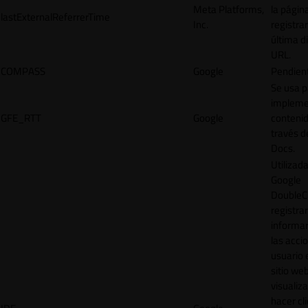
Meta Platforms,
la págin
lastExternalReferrerTime
Inc.
registrar
última d
URL.
COMPASS
Google
Pendien
Se usa p
impleme
GFE_RTT
Google
contenid
través d
Docs.
Utilizad
Google
DoubleCl
registrar
informar
las acci
usuario 
sitio web
visualiza
hacer cl