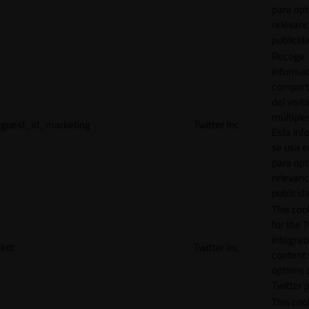
para opt
relevanc
publicid
Recoge
informac
comport
del visit
múltiple
guest_id_marketing
Twitter Inc.
Esta inf
se usa e
para opt
relevanc
publicid
This cook
for the T
integrat
kdt
Twitter Inc.
content 
options 
Twitter 
This coo