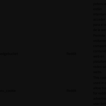
potencia
están
intenta
acceder 
para el 
de la we
Permite 
visitante
compart
contenid
edgebucket
Reddit
web en
platafo
redes so
webs.
This cook
used in 
allow tr
eu_cookie
Reddit
for reddi
adverti
user beh