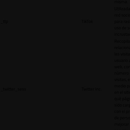
misma.
Utilizada
red socia
_ttp
TikTok
para ras
uso de s
incrusta
Recopila
relacion
las visit
usuario a
web, co
número 
visitas, 
medio p
_twitter_sess
Twitter Inc.
en el sit
qué pág
sido car
con el p
de perso
mejorar 