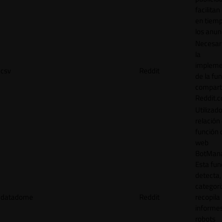
facilitan
en tiemp
los anun
Necesar
la
impleme
csv
Reddit
de la fu
comparti
Reddit.
Utilizad
relación 
función 
web
BotMana
Esta fun
detecta,
categori
datadome
Reddit
recopila
informe
robots