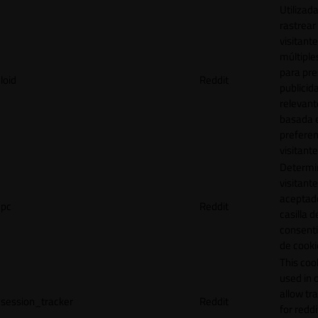
Utilizad
rastrear 
visitante
múltipl
para pre
loid
Reddit
publicid
relevant
basada e
preferen
visitante
Determin
visitant
aceptado
pc
Reddit
casilla d
consent
de cooki
This cook
used in 
allow tr
session_tracker
Reddit
for reddi