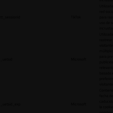
Utilizada
red socia
tt_sessionId
TikTok
para ras
uso de s
incrusta
Utilizad
rastrear 
visitante
múltipl
para pre
_uetsid
Microsoft
publicid
relevant
basada e
preferen
visitante
Contiene
fecha d
caducid
_uetsid_exp
Microsoft
la cookie
nombre