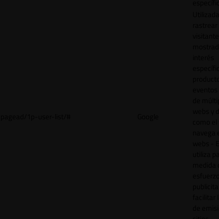
específi
Utilizad
rastrear 
visitant
mostrad
interés
específ
product
eventos 
de múlti
webs y d
pagead/1p-user-list/#
Google
como el 
navega 
webs - E
utiliza p
medida 
esfuerz
publicita
facilitar
de emisi
sitios.