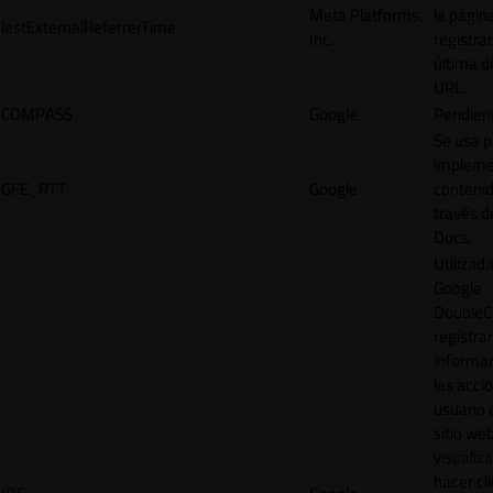
Meta Platforms,
la págin
lastExternalReferrerTime
Inc.
registrar
última d
URL.
COMPASS
Google
Pendien
Se usa p
impleme
GFE_RTT
Google
contenid
través d
Docs.
Utilizad
Google
DoubleCl
registrar
informar
las acci
usuario 
sitio web
visualiza
hacer cl