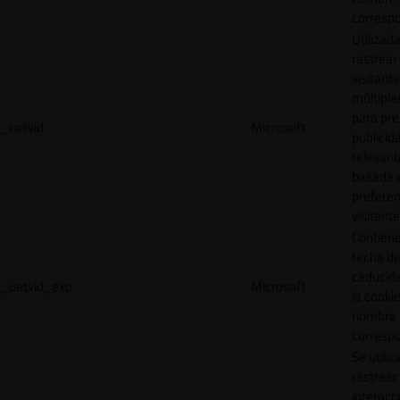
correspo
Utilizad
rastrear 
visitante
múltipl
para pre
_uetvid
Microsoft
publicid
relevant
basada e
preferen
visitante
Contiene
fecha d
caducid
_uetvid_exp
Microsoft
la cookie
nombre
correspo
Se utiliz
rastrear 
interacc