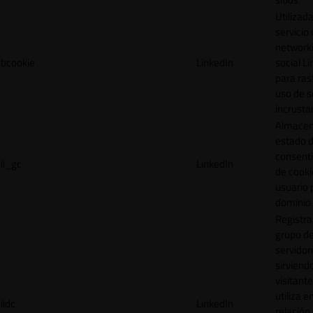
Utilizada
servicio
network
bcookie
LinkedIn
social L
para ras
uso de s
incrusta
Almacen
estado 
consent
li_gc
LinkedIn
de cooki
usuario 
dominio 
Registra
grupo d
servidor
sirviendo
visitante
utiliza e
lidc
LinkedIn
relación 