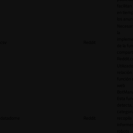
facilitan
en tiemp
los anun
Necesar
la
impleme
csv
Reddit
de la fu
comparti
Reddit.
Utilizad
relación 
función 
web
BotMana
Esta fun
detecta,
categori
datadome
Reddit
recopila
informe
robots