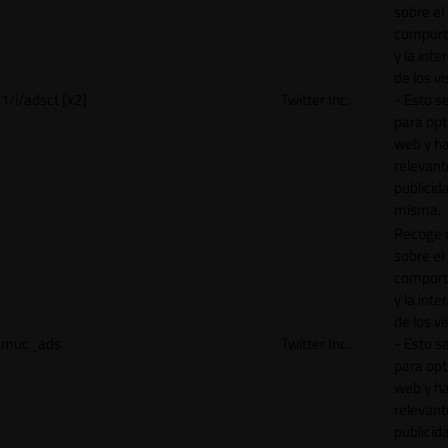
sobre el
comport
y la inte
de los vi
1/i/adsct [x2]
Twitter Inc.
- Esto se
para opt
web y h
relevant
publicid
misma.
Recoge 
sobre el
comport
y la inte
de los vi
muc_ads
Twitter Inc.
- Esto se
para opt
web y h
relevant
publicid