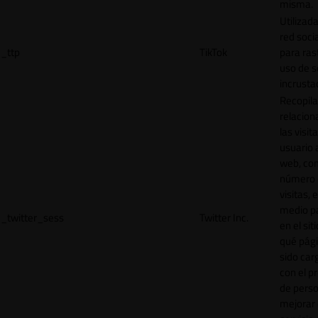
misma.
Utilizada
red socia
_ttp
TikTok
para ras
uso de s
incrusta
Recopila
relacion
las visit
usuario a
web, co
número 
visitas, 
medio p
_twitter_sess
Twitter Inc.
en el sit
qué pág
sido car
con el p
de perso
mejorar 