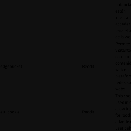
potencia
están
intenta
acceder 
para el 
de la we
Permite 
visitante
compart
contenid
edgebucket
Reddit
web en
platafo
redes so
webs.
This cook
used in 
allow tr
eu_cookie
Reddit
for reddi
adverti
user beh