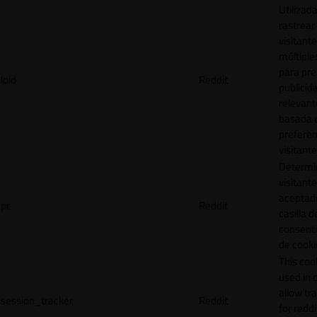
Utilizad
rastrear 
visitante
múltipl
para pre
loid
Reddit
publicid
relevant
basada e
preferen
visitante
Determin
visitant
aceptado
pc
Reddit
casilla d
consent
de cooki
This cook
used in 
allow tr
session_tracker
Reddit
for reddi