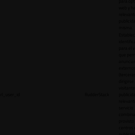
para opt
web y h
relevant
publicid
misma.
Establec
identific
para el v
que per
anuncia
externo
(tercera
dirigirse 
visitant
rl_user_id
RudderStack
publicid
relevant
servicio
combina
provisto
centros 
publicid