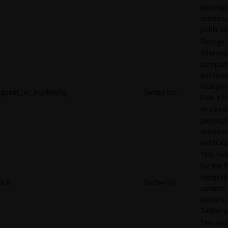
para opt
relevanc
publicid
Recoge
informac
comport
del visit
múltiple
guest_id_marketing
Twitter Inc.
Esta inf
se usa e
para opt
relevanc
publicid
This cook
for the T
integrat
kdt
Twitter Inc.
content 
options 
Twitter 
This coo