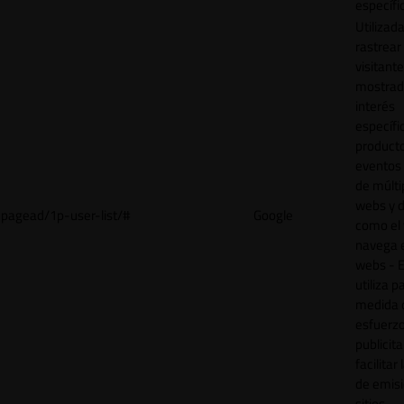
específi
Utilizad
rastrear 
visitant
mostrad
interés
específ
product
eventos 
de múlti
webs y d
pagead/1p-user-list/#
Google
como el 
navega 
webs - E
utiliza p
medida 
esfuerz
publicita
facilitar
de emisi
sitios.