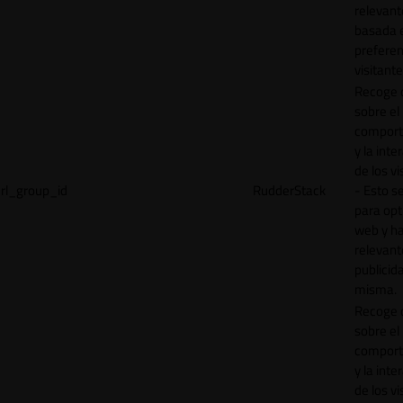
relevant
basada e
preferen
visitante
Recoge 
sobre el
comport
y la inte
de los vi
rl_group_id
RudderStack
- Esto se
para opt
web y h
relevant
publicid
misma.
Recoge 
sobre el
comport
y la inte
de los vi