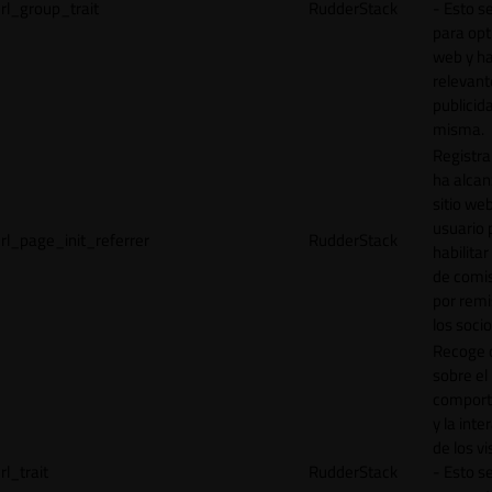
rl_group_trait
RudderStack
- Esto se
para opt
web y h
relevant
publicid
misma.
Registr
ha alcan
sitio web
usuario 
rl_page_init_referrer
RudderStack
habilitar
de comi
por remi
los socio
Recoge 
sobre el
comport
y la inte
de los vi
rl_trait
RudderStack
- Esto se