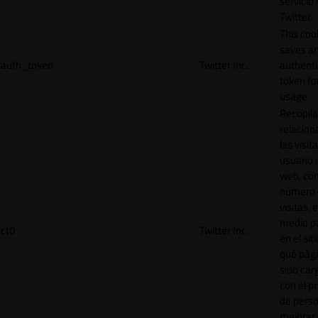
servicio
Twitter.
This coo
saves a
auth_token
Twitter Inc.
authenti
token for
usage.
Recopila
relacion
las visit
usuario a
web, co
número 
visitas, 
medio p
ct0
Twitter Inc.
en el sit
qué pág
sido car
con el p
de perso
mejorar 