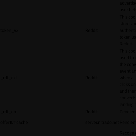
adverti
user beh
This coo
stores a
token_v2
Reddit
authenti
token u
Reddit.
This cook
used to 
the conv
event an
_rdt_cid
Reddit
when a 
clicks o
and the
converts
landing 
_rdt_em
Reddit
Pendien
offer#.#.cache
server.nitrado.net
Pendien
Recoge 