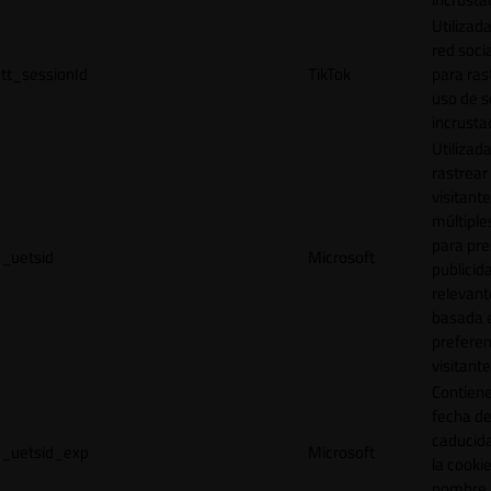
Utilizada
red socia
tt_sessionId
TikTok
para ras
uso de s
incrusta
Utilizad
rastrear 
visitante
múltipl
para pre
_uetsid
Microsoft
publicid
relevant
basada e
preferen
visitante
Contiene
fecha d
caducid
_uetsid_exp
Microsoft
la cookie
nombre