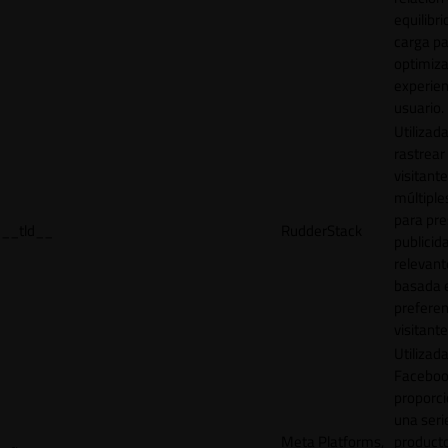
equilibri
carga p
optimiza
experien
usuario.
Utilizad
rastrear 
visitante
múltipl
para pre
__tld__
RudderStack
publicid
relevant
basada e
preferen
visitante
Utilizad
Faceboo
proporci
una seri
Meta Platforms,
product