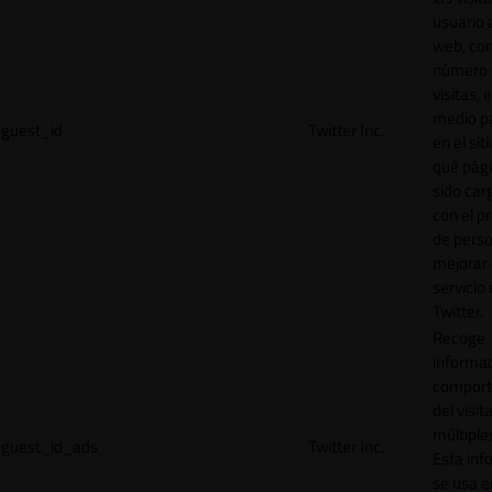
usuario a
web, co
número 
visitas, 
medio p
guest_id
Twitter Inc.
en el sit
qué pág
sido car
con el p
de perso
mejorar 
servicio
Twitter.
Recoge
informac
comport
del visit
múltiple
guest_id_ads
Twitter Inc.
Esta inf
se usa e