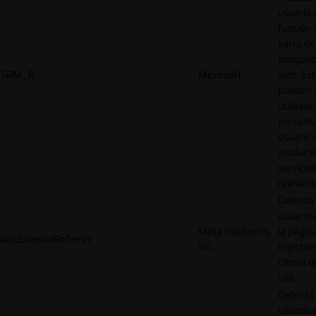
usuario 
función 
barra de
búsqued
SRM_B
Microsoft
web. Est
pueden 
utilizad
presenta
usuario 
product
servicio
relevant
Detecta
usuario 
Meta Platforms,
la págin
lastExternalReferrer
Inc.
registrar
última d
URL.
Detecta
usuario 