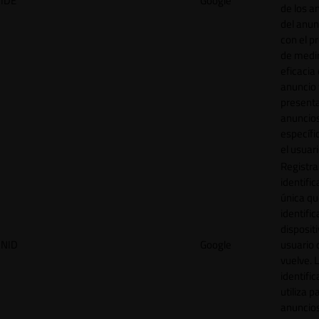
IDE
Google
de los a
del anun
con el p
de medir
eficacia
anuncio 
present
anuncio
específi
el usuari
Registra
identific
única q
identific
disposit
NID
Google
usuario 
vuelve. 
identific
utiliza p
anuncio