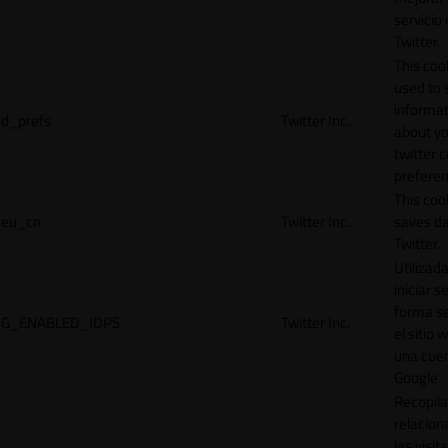
servicio
Twitter.
This cook
used to 
informat
d_prefs
Twitter Inc.
about y
twitter 
preferen
This coo
eu_cn
Twitter Inc.
saves da
Twitter.
Utilizad
iniciar s
forma s
G_ENABLED_IDPS
Twitter Inc.
el sitio 
una cue
Google.
Recopila
relacion
las visit