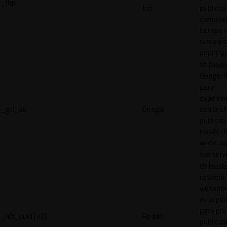
_fbp
Inc.
publicita
como pu
tiempo r
terceros
anuncian
Utilizad
Google 
para
experim
_gcl_au
Google
con la ef
publicita
través d
webs us
sus servi
Utilizad
rastrear 
visitante
múltipl
para pre
_rdt_uuid [x2]
Reddit
publicid