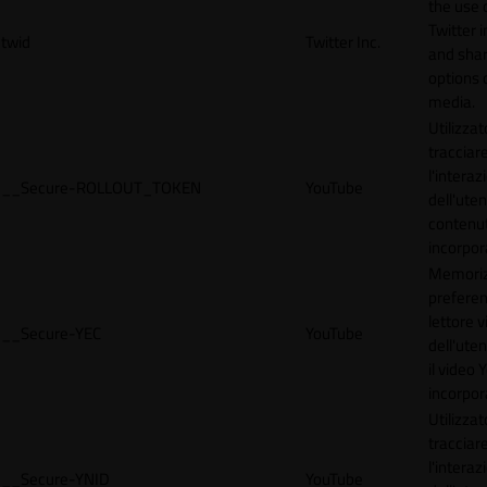
the use 
Twitter 
twid
Twitter Inc.
and shar
options 
media.
Utilizzat
tracciar
l'interaz
__Secure-ROLLOUT_TOKEN
YouTube
dell'uten
contenut
incorpora
Memoriz
preferen
lettore 
__Secure-YEC
YouTube
dell'ute
il video
incorpor
Utilizzat
tracciar
l'interaz
__Secure-YNID
YouTube