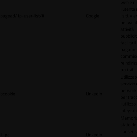
web e ri
l'utente 
pagead/1p-user-list/#
Google
i siti. V
per valut
attività
pubblicit
facilita il
pagamen
commissi
reindiri
tra i siti.
Utilizzat
servizio 
network 
bcookie
LinkedIn
per trac
l'utilizzo
integrati
Memoriz
stato de
consens
li_gc
LinkedIn