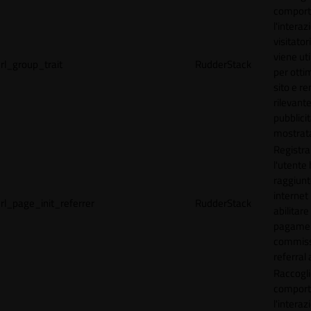
comport
l'interaz
visitator
viene uti
rl_group_trait
RudderStack
per ottim
sito e r
rilevante
pubblici
mostrat
Registr
l'utente
raggiunto
internet
rl_page_init_referrer
RudderStack
abilitare 
pagamen
commissi
referral 
Raccogli
comport
l'interaz