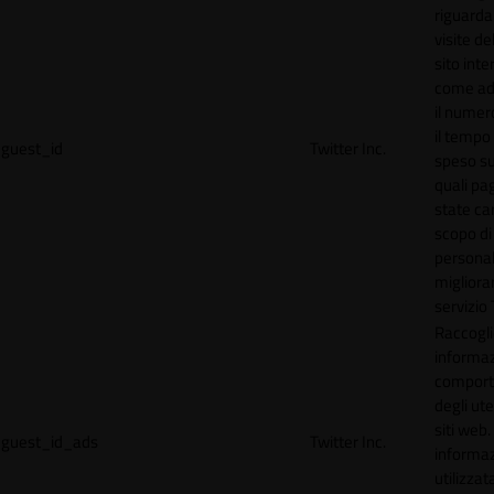
riguardan
visite de
sito inte
come ad
il numero
il tempo
guest_id
Twitter Inc.
speso sul
quali pa
state car
scopo di
personal
migliorar
servizio 
Raccogl
informaz
compor
degli ute
siti web
guest_id_ads
Twitter Inc.
informa
utilizzata