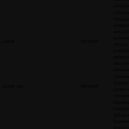
corrispo
Utilizzat
tracciare
visitatori
web, al f
present
_uetvid
Microsoft
annunci
pubblicit
pertinen
alle pre
visitator
Contiene
scadenz
_uetvid_exp
Microsoft
cookie c
corrispo
Monitor
l'interaz
dell'uten
funzione
di ricerca