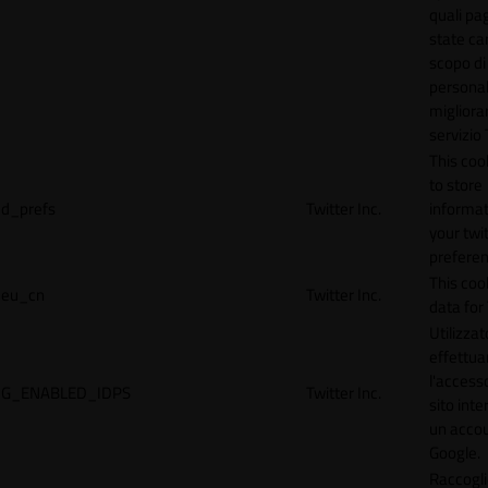
quali pa
state car
scopo di
personal
migliorar
servizio 
This coo
to store
d_prefs
Twitter Inc.
informat
your twi
preferen
This coo
eu_cn
Twitter Inc.
data for 
Utilizzat
effettua
l'accesso
G_ENABLED_IDPS
Twitter Inc.
sito inte
un acco
Google.
Raccogli