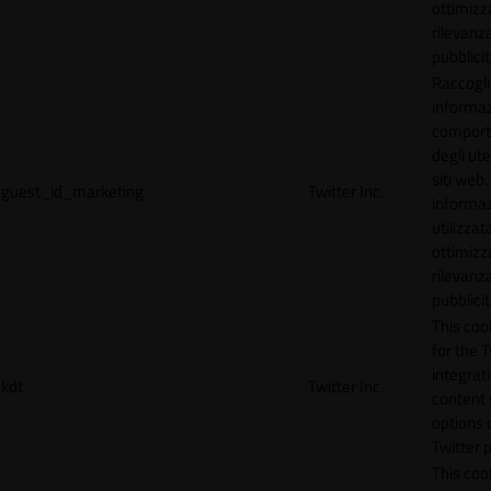
ottimizz
rilevanza
pubblicit
Raccogl
informaz
compor
degli ute
siti web
guest_id_marketing
Twitter Inc.
informa
utilizzata
ottimizz
rilevanza
pubblicit
This cook
for the T
integrat
kdt
Twitter Inc.
content 
options 
Twitter 
This coo