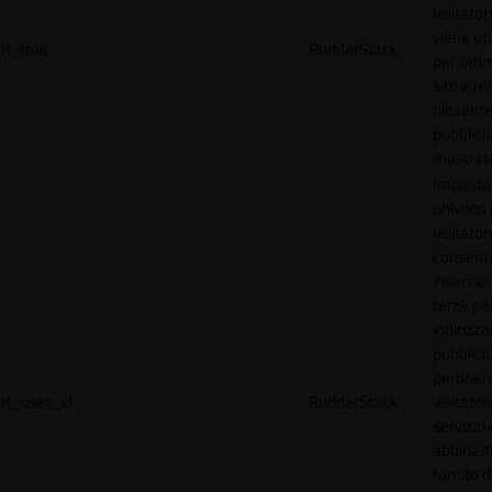
visitator
viene uti
rl_trait
RudderStack
per ottim
sito e r
rilevante
pubblici
mostrat
Imposta
univoco p
visitator
consente
inserzion
terze par
indirizza
pubblici
pertinen
rl_user_id
RudderStack
visitato
servizio 
abbinam
fornito d