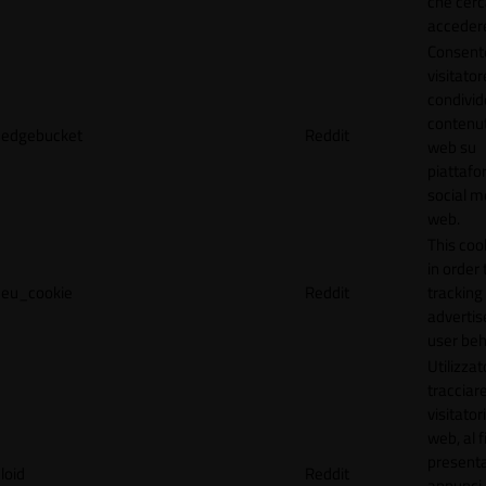
che cerc
accedere 
Consente
visitator
condivid
contenuti
edgebucket
Reddit
web su
piattafo
social me
web.
This coo
in order 
eu_cookie
Reddit
tracking 
adverti
user beh
Utilizzat
tracciare
visitatori
web, al f
present
loid
Reddit
annunci