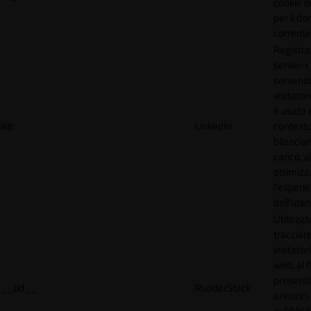
cookie d
per il do
corrente
Registra
server-c
servendo
visitato
è usato 
lidc
LinkedIn
contesto
bilancia
carico, al
ottimizz
l'esperi
dell'uten
Utilizzat
tracciare
visitatori
web, al f
present
__tld__
RudderStack
annunci
pubblicit