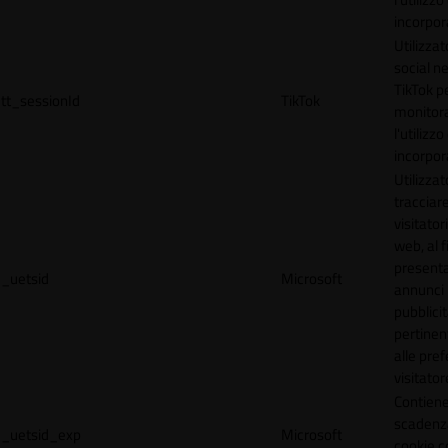
incorpora
Utilizzat
social n
TikTok p
tt_sessionId
TikTok
monitor
l'utilizzo
incorpora
Utilizzat
tracciare
visitatori
web, al f
present
_uetsid
Microsoft
annunci
pubblicit
pertinen
alle pre
visitator
Contiene
scadenz
_uetsid_exp
Microsoft
cookie c