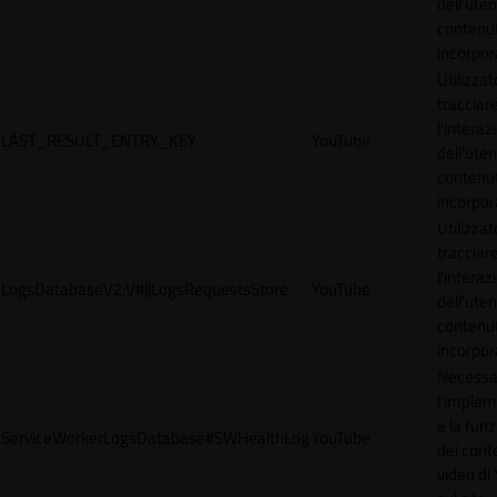
dell'uten
contenut
incorpora
Utilizzat
tracciar
l'interaz
LAST_RESULT_ENTRY_KEY
YouTube
dell'uten
contenut
incorpora
Utilizzat
tracciar
l'interaz
LogsDatabaseV2:V#||LogsRequestsStore
YouTube
dell'uten
contenut
incorpora
Necessa
l'imple
e la funz
ServiceWorkerLogsDatabase#SWHealthLog
YouTube
dei cont
video di