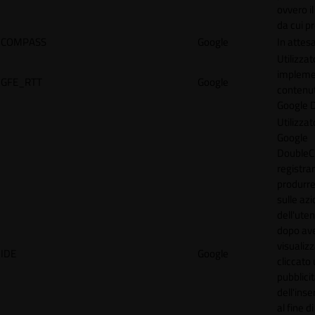
ovvero il
da cui p
COMPASS
Google
In attes
Utilizzat
implemen
GFE_RTT
Google
contenu
Google 
Utilizzat
Google
DoubleCl
registra
produrre
sulle azi
dell'uten
dopo av
visualiz
IDE
Google
cliccato 
pubblici
dell'inse
al fine d