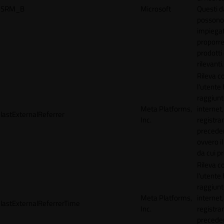
SRM_B
Microsoft
Questi d
possono
impiegat
proporre
prodotti 
rilevanti.
Rileva 
l'utente
raggiunto
Meta Platforms,
internet,
lastExternalReferrer
Inc.
registran
precede
ovvero il
da cui p
Rileva 
l'utente
raggiunto
Meta Platforms,
internet,
lastExternalReferrerTime
Inc.
registran
precede