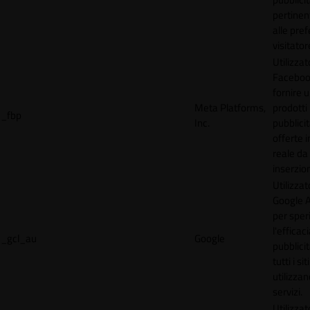
pertinen
alle pre
visitator
Utilizzat
Faceboo
fornire u
Meta Platforms,
prodotti
_fbp
Inc.
pubblici
offerte 
reale da
inserzion
Utilizzat
Google 
per spe
l'efficac
_gcl_au
Google
pubblicit
tutti i s
utilizzan
servizi.
Utilizzat