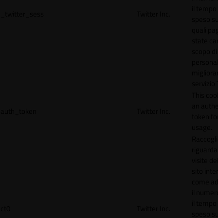
il tempo
_twitter_sess
Twitter Inc.
speso sul
quali pa
state car
scopo di
personal
migliorar
servizio 
This coo
an authe
auth_token
Twitter Inc.
token for
usage.
Raccogli
riguardan
visite de
sito inte
come ad
il numero
il tempo
ct0
Twitter Inc.
speso sul