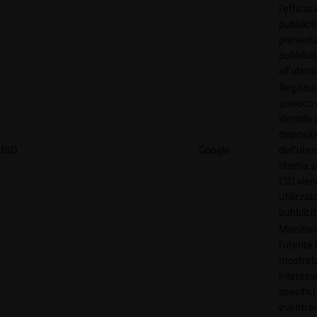
l'efficac
pubblicit
present
pubblici
all'utent
Registra
univoco
identifica
disposit
NID
Google
dell'ute
ritorna s
L'ID vien
utilizzat
pubblici
Monitor
l'utente
mostrat
interess
specifici
eventi su