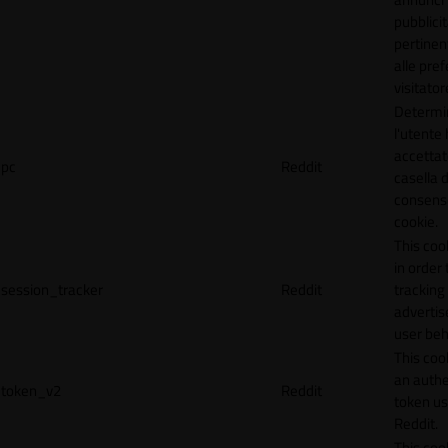
pubblicit
pertinen
alle pre
visitator
Determi
l'utente
accettat
pc
Reddit
casella d
consens
cookie.
This coo
in order 
session_tracker
Reddit
tracking 
adverti
user beh
This coo
an authe
token_v2
Reddit
token u
Reddit.
This coo