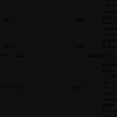
to identi
conversi
and is s
_rdt_cid
Reddit
user cli
ad and 
converts
landing 
_rdt_em
Reddit
In attes
offer#.#.cache
server.nitrado.net
In attes
Raccogli
comport
l'interaz
utenti, p
1/i/adsct [x2]
Twitter Inc.
ottimizza
e render
rilevante
pubblici
mostrat
Raccogli