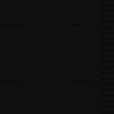
tracciare
visitatori
web, al f
present
_rdt_uuid [x2]
Reddit
annunci
pubblicit
pertinen
alle pre
visitator
Raccogli
comport
l'interaz
visitator
viene uti
rl_group_id
RudderStack
per ottim
sito e r
rilevante
pubblici
mostrat
Raccogli