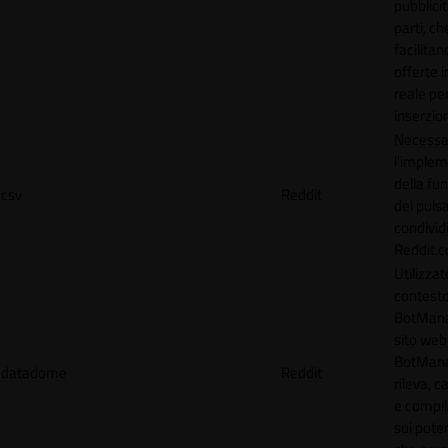
pubblicit
parti, ch
facilitan
offerte 
reale per
inserzion
Necessa
l'imple
della fun
csv
Reddit
del puls
condividi
Reddit.
Utilizzat
contesto
BotMana
sito web.
BotMan
datadome
Reddit
rileva, c
e compil
sui poten