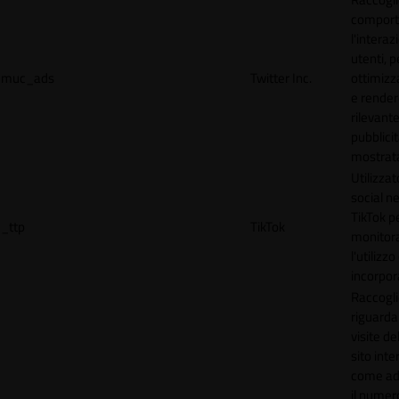
comport
l'interaz
utenti, p
muc_ads
Twitter Inc.
ottimizza
e render
rilevante
pubblici
mostrat
Utilizzat
social n
TikTok p
_ttp
TikTok
monitor
l'utilizzo
incorpora
Raccogli
riguardan
visite de
sito inte
come ad
il numero